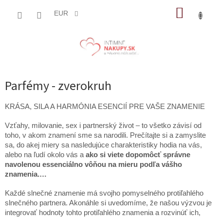
Prejsť
NÁKUP
na
EUR
obsah
KOŠÍK
Parfémy - zverokruh
KRÁSA, SILA A HARMÓNIA ESENCIÍ PRE VAŠE ZNAMENIE
Vzťahy, milovanie, sex i partnerský život – to všetko závisí od
toho, v akom znamení sme sa narodili. Prečítajte si a zamyslite
sa, do akej miery sa nasledujúce charakteristiky hodia na vás,
alebo na ľudí okolo vás a
ako si viete dopomôcť správne
navolenou essenciálno vôňou na mieru podľa vášho
znamenia.…
Každé slnečné znamenie má svojho pomyselného protiľahlého
slnečného partnera. Akonáhle si uvedomíme, že našou výzvou je
integrovať hodnoty tohto protiľahlého znamenia a rozvinúť ich,