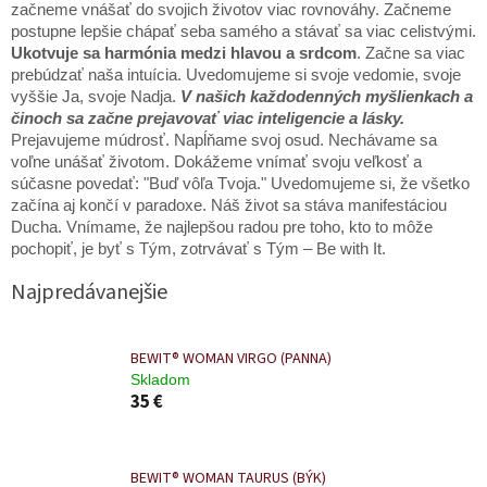
začneme vnášať do svojich životov viac rovnováhy. Začneme
postupne lepšie chápať seba samého a stávať sa viac celistvými.
Ukotvuje sa harmónia medzi hlavou a srdcom
. Začne sa viac
prebúdzať naša intuícia. Uvedomujeme si svoje vedomie, svoje
vyššie Ja, svoje Nadja.
V našich každodenných myšlienkach a
činoch sa začne prejavovať viac inteligencie a lásky.
Prejavujeme múdrosť. Napĺňame svoj osud. Nechávame sa
voľne unášať životom. Dokážeme vnímať svoju veľkosť a
súčasne povedať: "Buď vôľa Tvoja." Uvedomujeme si, že všetko
začína aj končí v paradoxe. Náš život sa stáva manifestáciou
Ducha. Vnímame, že najlepšou radou pre toho, kto to môže
pochopiť, je byť s Tým, zotrvávať s Tým – Be with It.
Najpredávanejšie
BEWIT® WOMAN VIRGO (PANNA)
Skladom
35 €
BEWIT® WOMAN TAURUS (BÝK)