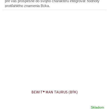
hviezdičiek.
pre vás prospešné do svojho charakteru integrovať hodnoty
protiľahlého znamenia Býka.
BEWIT® MAN TAURUS (BÝK)
Skladom