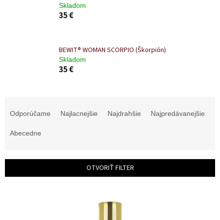
Skladom
35 €
BEWIT® WOMAN SCORPIO (Škorpión)
Skladom
35 €
R
a
Odporúčame
Najlacnejšie
Najdrahšie
Najpredávanejšie
d
e
Abecedne
n
i
e
OTVORIŤ FILTER
p
r
V
o
ý
d
p