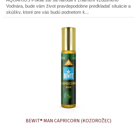
AQUARIUS Pokiaľ ste sa narodili v znamení vzdušného
Vodnára, bude vám život pravdepodobne predkladať situácie a
skúšky, ktoré pre vás budú podnetom k...
BEWIT® MAN CAPRICORN (KOZOROŽEC)