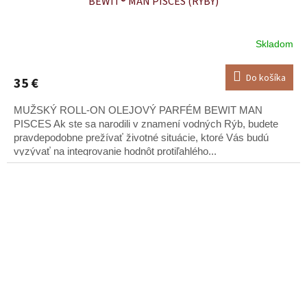
BEWIT® MAN PISCES (RYBY)
Skladom
Do košíka
35 €
MUŽSKÝ ROLL-ON OLEJOVÝ PARFÉM BEWIT MAN
PISCES Ak ste sa narodili v znamení vodných Rýb, budete
pravdepodobne prežívať životné situácie, ktoré Vás budú
vyzývať na integrovanie hodnôt protiľahlého...