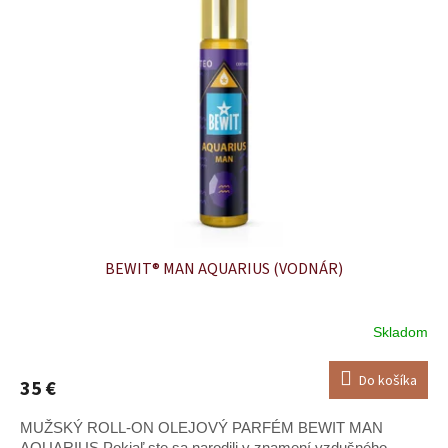
u
i
k
s
t
p
o
r
v
o
d
u
k
t
o
v
BEWIT® MAN AQUARIUS (VODNÁR)
Skladom
Do košíka
35 €
MUŽSKÝ ROLL-ON OLEJOVÝ PARFÉM BEWIT MAN