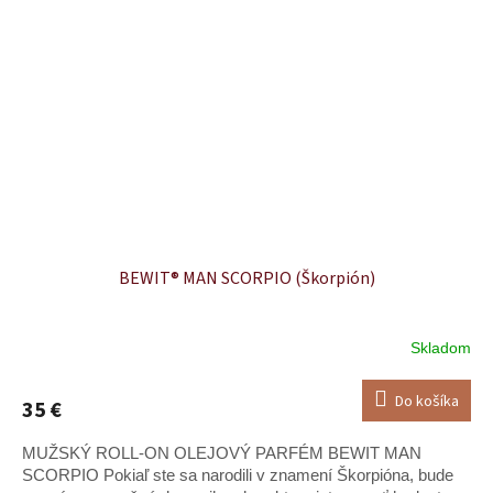
BEWIT® MAN SCORPIO (Škorpión)
Skladom
Priemerné
hodnotenie
produktu
Do košíka
35 €
je
5,0
MUŽSKÝ ROLL-ON OLEJOVÝ PARFÉM BEWIT MAN
z
5
SCORPIO Pokiaľ ste sa narodili v znamení Škorpióna, bude