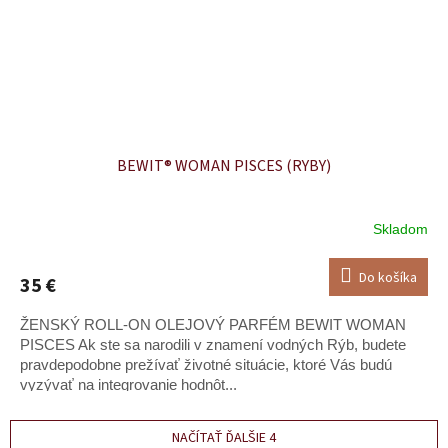
BEWIT® WOMAN PISCES (RYBY)
Skladom
Do košíka
35 €
ŽENSKÝ ROLL-ON OLEJOVÝ PARFÉM BEWIT WOMAN
PISCES Ak ste sa narodili v znamení vodných Rýb, budete
pravdepodobne prežívať životné situácie, ktoré Vás budú
vyzývať na integrovanie hodnôt...
NAČÍTAŤ ĎALŠIE 4