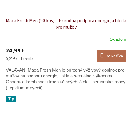
Maca Fresh Men (90 kps) – Prírodná podpora energie,a libida
pre mužov
Skladom
Priemerné
hodnotenie
24,99 €
produktu
Do košíka
je
Jednotková
0,28 € / 1 kapsula
4,9
cena:
z
VALAVANI Maca Fresh Men je prírodný výživový doplnok pre
5
mužov na podporu energie, libida a sexuálnej výkonnosti.
hviezdičiek.
Obsahuje kombináciu troch účinných látok – peruánskej macy
(Lepidium meyenii),...
Tip