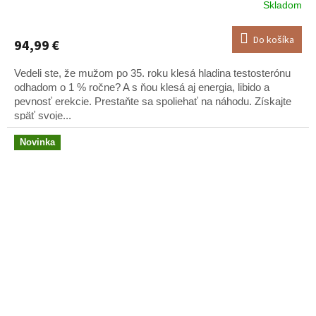
Skladom
Do košíka
94,99 €
Vedeli ste, že mužom po 35. roku klesá hladina testosterónu
odhadom o 1 % ročne? A s ňou klesá aj energia, libido a
pevnosť erekcie. Prestaňte sa spoliehať na náhodu. Získajte
späť svoje...
Novinka