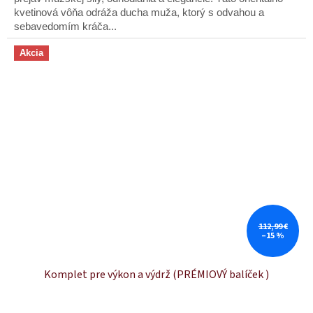
hviezdičiek.
kvetinová vôňa odráža ducha muža, ktorý s odvahou a
sebavedomím kráča...
Akcia
112,99 €
–15 %
Komplet pre výkon a výdrž (PRÉMIOVÝ balíček )