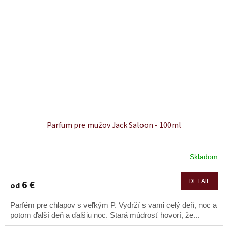
Parfum pre mužov Jack Saloon - 100ml
Skladom
DETAIL
6 €
od
Parfém pre chlapov s veľkým P. Vydrží s vami celý deň, noc a
potom ďalší deň a ďalšiu noc. Stará múdrosť hovorí, že...