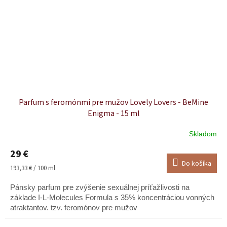
Parfum s feromónmi pre mužov Lovely Lovers - BeMine
Enigma - 15 ml
Skladom
Priemerné
hodnotenie
29 €
produktu
Do košíka
je
Jednotková
193,33 € / 100 ml
5,0
cena:
z
Pánsky parfum pre zvýšenie sexuálnej príťažlivosti na
5
základe I-L-Molecules Formula s 35% koncentráciou vonných
hviezdičiek.
atraktantov. tzv. feromónov pre mužov