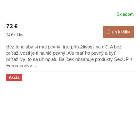
Skladom
Priemerné
hodnotenie
72 €
produktu
Do košíka
je
Jednotková
24 € / 1 ks
5,0
cena:
z
Bez toho aby si mal pevný, ti je príťažlivosť na nič. A bez
5
príťažlivosti je ti na nič pevný. Ale mať ho pevný a byť
hviezdičiek.
príťažlivý, to sa už oplatí. Balíček obsahuje produkty SexUP +
Feromónový...
Akcia