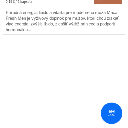
Jednotková
0,19 € / 1 kapsula
5,0
cena:
z
Prírodná energia, libido a vitalita pre moderného muža Maca
5
Fresh Men je výživový doplnok pre mužov, ktorí chcú získať
hviezdičiek.
viac energie, zvýšiť libido, zlepšiť výdrž pri sexe a podporiť
hormonálnu...
20 €
–5 %