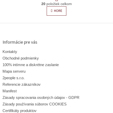
O
r
20
položiek celkom
v
á
l
n
HORE
k
á
o
d
v
Z
a
a
c
á
n
i
p
i
e
e
ä
Informácie pre vás
p
t
r
i
Kontakty
v
e
k
Obchodné podmienky
y
100% intímne a diskrétne zaslanie
v
Mapa serveru
ý
p
2people s.r.o.
i
Referencie zákazníkov
s
Manifest
u
Zásady spracovania osobných údajov - GDPR
Zásady používania súborov COOKIES
Certifikáty produktov