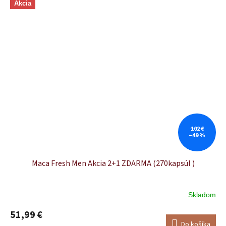
Akcia
102 €
–49 %
Maca Fresh Men Akcia 2+1 ZDARMA (270kapsúl )
Skladom
Priemerné
hodnotenie
51,99 €
produktu
Do košíka
je