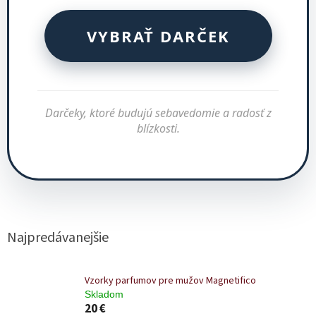
VYBRAŤ DARČEK
Darčeky, ktoré budujú sebavedomie a radosť z
blízkosti.
Najpredávanejšie
Vzorky parfumov pre mužov Magnetifico
Skladom
20 €