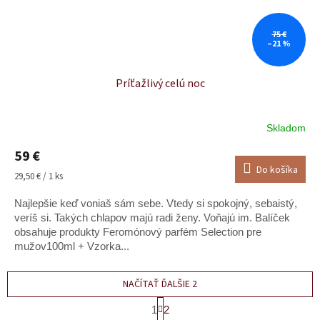
75 €
–21 %
Príťažlivý celú noc
Skladom
Priemerné
hodnotenie
59 €
produktu
Do košíka
je
Jednotková
29,50 € / 1 ks
5,0
cena:
z
Najlepšie keď voniaš sám sebe. Vtedy si spokojný, sebaistý,
5
veríš si. Takých chlapov majú radi ženy. Voňajú im. Balíček
hviezdičiek.
obsahuje produkty Feromónový parfém Selection pre
mužov100ml + Vzorka...
NAČÍTAŤ ĎALŠIE 2
S
1
2
t