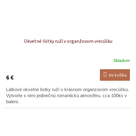
Okvetné lístky ruží v organžovom vrecúšku
Skladom
Do košíka
6 €
Látkové okvetné lístky ruží v krásnom organzovom vrecúšku.
Vytvorte s nimi jedinečnú romantickú atmosféru. cca 100ks v
balení.