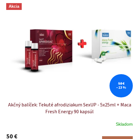
r
V
o
Akcia
ý
d
p
u
i
k
s
t
p
o
r
v
o
d
u
k
t
o
58 €
–13 %
v
Akčný balíček: Tekuté afrodiziakum SexUP - 5x25ml + Maca
Fresh Energy 90 kapsúl
Skladom
Priemerné
hodnotenie
50 €
produktu