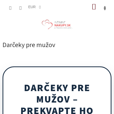
Prejsť
NÁKUP
na
EUR
obsah
KOŠÍK
Darčeky pre mužov
DARČEKY PRE
MUŽOV –
PREKVAPTE HO