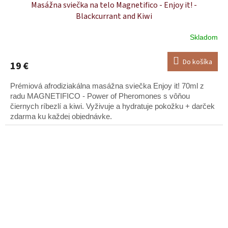
Masážna sviečka na telo Magnetifico - Enjoy it! -
Blackcurrant and Kiwi
Skladom
Priemerné
hodnotenie
produktu
Do košíka
19 €
je
5,0
Prémiová afrodiziakálna masážna sviečka Enjoy it! 70ml z
z
5
radu MAGNETIFICO - Power of Pheromones s vôňou
hviezdičiek.
čiernych ríbezlí a kiwi. Vyživuje a hydratuje pokožku + darček
zdarma ku každej objednávke.