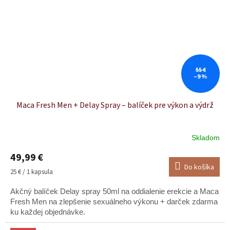
55 €
–9 %
Maca Fresh Men + Delay Spray – balíček pre výkon a výdrž
Skladom
49,99 €
Do košíka
Jednotková
25 € / 1 kapsula
cena:
Akčný balíček Delay spray 50ml na oddialenie erekcie a Maca
Fresh Men na zlepšenie sexuálneho výkonu + darček zdarma
ku každej objednávke.