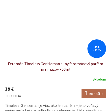
44 €
–11 %
Feromón Timeless Gentleman silný feromónový parfém
pre mužov - 50ml
Skladom
Priemerné
hodnotenie
39 €
produktu
Do košíka
je
Jednotková
78 € / 100 ml
5,0
cena:
z
Timeless Gentleman je viac ako len parfém – je to voňavý
5
prejav mužskej sily, odhodlania a elegancie. Táto orientálno-