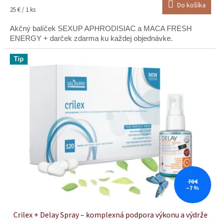
Do košíka
je
Jednotková
25 € / 1 ks
5,0
cena:
z
Akčný balíček SEXUP APHRODISIAC a MACA FRESH
5
ENERGY + darček zdarma ku každej objednávke.
hviezdičiek.
Tip
70 €
–7 %
Crilex + Delay Spray – komplexná podpora výkonu a výdrže