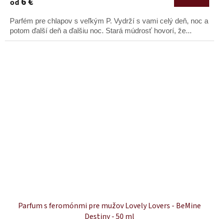
6 €
od
Parfém pre chlapov s veľkým P. Vydrží s vami celý deň, noc a
potom ďalší deň a ďalšiu noc. Stará múdrosť hovorí, že...
Parfum s feromónmi pre mužov Lovely Lovers - BeMine
Destiny - 50 ml