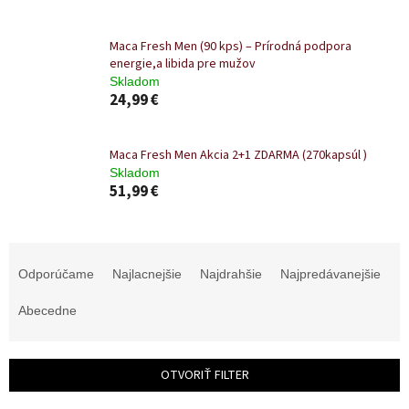
Maca Fresh Men (90 kps) – Prírodná podpora
energie,a libida pre mužov
Skladom
24,99 €
Maca Fresh Men Akcia 2+1 ZDARMA (270kapsúl )
Skladom
51,99 €
R
a
Odporúčame
Najlacnejšie
Najdrahšie
Najpredávanejšie
d
e
Abecedne
n
i
e
OTVORIŤ FILTER
p