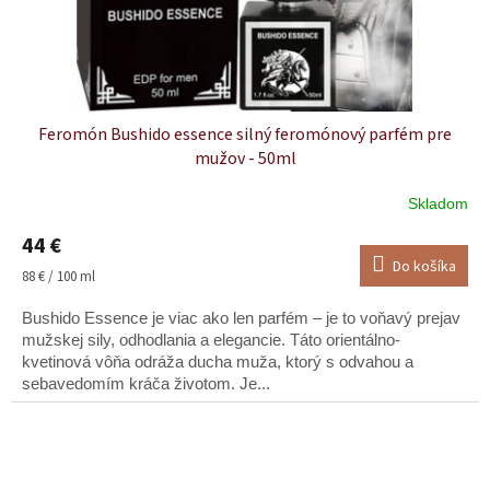
Feromón Bushido essence silný feromónový parfém pre
mužov - 50ml
Skladom
Priemerné
hodnotenie
44 €
produktu
Do košíka
je
Jednotková
88 € / 100 ml
5,0
cena:
z
Bushido Essence je viac ako len parfém – je to voňavý prejav
5
mužskej sily, odhodlania a elegancie. Táto orientálno-
hviezdičiek.
kvetinová vôňa odráža ducha muža, ktorý s odvahou a
sebavedomím kráča životom. Je...