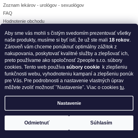
Zoznam lekárov - urológov - sexuológov
FAQ
Hodnotenie obchodu
Pre influencerov
Aby sme vás mohli s čistým svedomím prezentovať všetky
naše produkty, musíme si byť istí, že už ste mali
18 rokov
.
Zároveň vám chceme ponúknuť optimálny zážitok z
Kontakt
nakupovania, poskytovať kvalitné služby a zlepšovať ich,
preto používame ako spoločnosť 2people s.r.o. súbory
info
@
intimnenakupy.sk
cookies.
Tento web používa
súbory cookie
k zlepšeniu
funkčnosti webu, vyhodnoteniu kampaní a zlepšeniu ponúk
+421 905 857 019
pre Vás. Pre podrobnosti a nastavenie vlastných úprav
Sledujte Intímne Nákupy na facebooku
môžete zvoliť možnosť "Nastavenie". Viac o cookies
tu
.
Nastavenie
Odoberať newsletter
Vložte svoj e-mail a my Vám budeme zasielať informácie o
Odmietnuť
Súhlasím
nových produktoch na našom e-shope.
Získajte kód na zľavu 5%