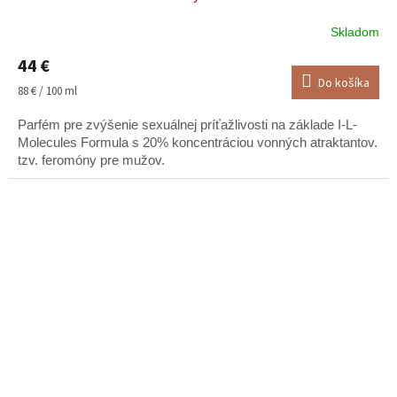
Skladom
Priemerné
hodnotenie
44 €
produktu
Do košíka
je
Jednotková
88 € / 100 ml
5,0
cena:
z
Parfém pre zvýšenie sexuálnej príťažlivosti na základe I-L-
5
Molecules Formula s 20% koncentráciou vonných atraktantov.
hviezdičiek.
tzv. feromóny pre mužov.