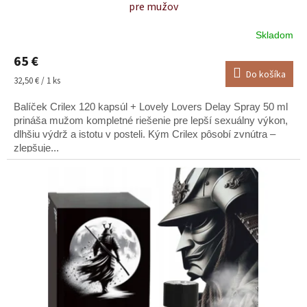
pre mužov
Skladom
65 €
Do košíka
Jednotková
32,50 € / 1 ks
cena:
Balíček Crilex 120 kapsúl + Lovely Lovers Delay Spray 50 ml
prináša mužom kompletné riešenie pre lepší sexuálny výkon,
dlhšiu výdrž a istotu v posteli. Kým Crilex pôsobí zvnútra –
zlepšuje...