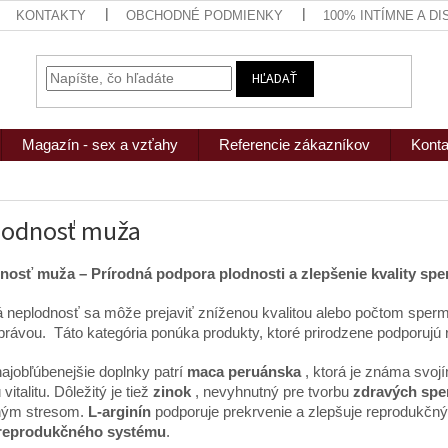
KONTAKTY
OBCHODNÉ PODMIENKY
100% INTÍMNE A D
HĽADAŤ
Magazín - sex a vzťahy
Referencie zákazníkov
Konta
lodnosť muža
nosť muža – Prírodná podpora plodnosti a zlepšenie kvality spe
neplodnosť sa môže prejaviť zníženou kvalitou alebo počtom spermi
právou. Táto kategória ponúka produkty, ktoré prirodzene podporujú
ajobľúbenejšie doplnky patrí
maca peruánska
, ktorá je známa svo
vitalitu. Dôležitý je tiež
zinok
, nevyhnutný pre tvorbu
zdravých spe
ným stresom.
L-arginín
podporuje prekrvenie a zlepšuje reprodukčný 
reprodukčného systému
.