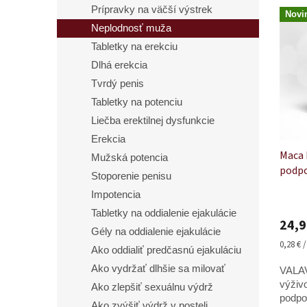
e
V
Prípravky na väčší výstrek
p
Novi
ý
r
Neplodnosť muža
p
o
Tabletky na erekciu
i
d
s
Dlhá erekcia
u
p
Tvrdý penis
k
r
t
Tabletky na potenciu
o
o
Liečba erektilnej dysfunkcie
d
v
u
Erekcia
Maca 
k
Mužská potencia
podpo
t
Stoporenie penisu
o
Impotencia
v
Priem
hodno
Tabletky na oddialenie ejakulácie
24,9
produ
Gély na oddialenie ejakulácie
je
Jednot
0,28 € 
Ako oddialiť predčasnú ejakuláciu
4,9
cena:
z
Ako vydržať dlhšie sa milovať
VALAV
5
výživ
Ako zlepšiť sexuálnu výdrž
hviezd
podpor
Ako zvýšiť výdrž v posteli