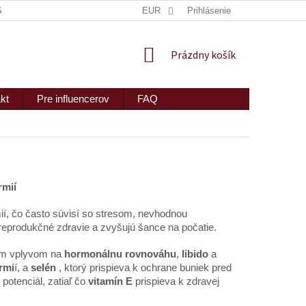
ISKRÉTNE ZASLANIE
MAPA SERVERU
EUR
Prihlásenie
2PEOPLE S.R.O.
NÁKUPNÝ
Prázdny košík
KOŠÍK
kt
Pre influencerov
FAQ
rmií
í, čo často súvisí so stresom, nevhodnou
 reprodukčné zdravie a zvyšujú šance na počatie.
jím vplyvom na
hormonálnu rovnováhu
,
libido
a
rmi
í, a
selén
, ktorý prispieva k ochrane buniek pred
potenciál, zatiaľ čo
vitamín E
prispieva k zdravej