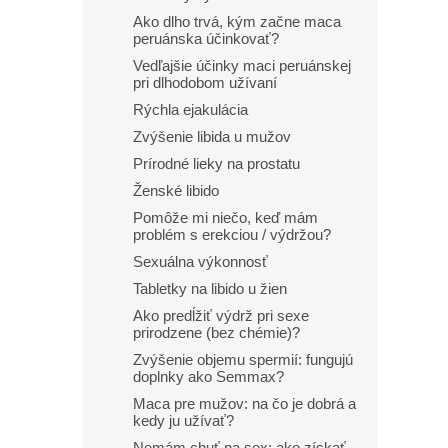
Ako dlho trvá, kým začne maca
peruánska účinkovať?
Vedľajšie účinky maci peruánskej
pri dlhodobom užívaní
Rýchla ejakulácia
Zvýšenie libida u mužov
Prírodné lieky na prostatu
Ženské libido
Pomôže mi niečo, keď mám
problém s erekciou / výdržou?
Sexuálna výkonnosť
Tabletky na libido u žien
Ako predĺžiť výdrž pri sexe
prirodzene (bez chémie)?
Zvýšenie objemu spermií: fungujú
doplnky ako Semmax?
Maca pre mužov: na čo je dobrá a
kedy ju užívať?