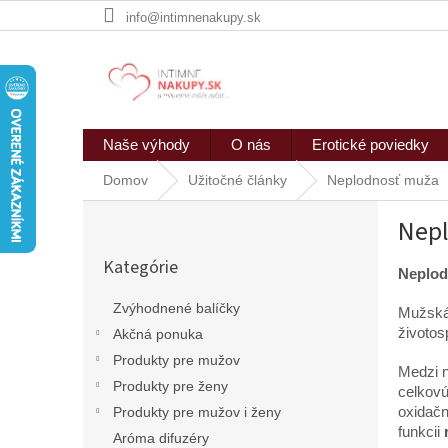
Prejsť
info@intimnenakupy.sk
na
obsah
Naše výhody
O nás
Erotické poviedky
Domov
Užitočné články
Neplodnosť muža
B
Nep
o
Preskočiť
č
Kategórie
kategórie
n
Neplod
ý
Zvýhodnené balíčky
Mužská 
p
životos
Akčná ponuka
a
n
Produkty pre mužov
Medzi n
e
Produkty pre ženy
celkovú 
l
oxidač
Produkty pre mužov i ženy
funkcii
Aróma difuzéry