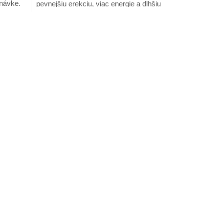
dnávke.
pevnejšiu erekciu, viac energie a dlhšiu
výdrž v posteli – prirodzene, bez...