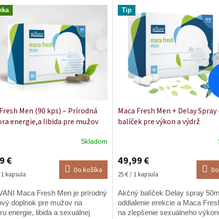
nka
Tip
Fresh Men (90 kps) – Prírodná
Maca Fresh Men + Delay Spray 
ra energie,a libida pre mužov
balíček pre výkon a výdrž
Skladom
erné
tenie
9 €
49,99 €
ktu
Do košíka
Do
ková
Jednotková
/ 1 kapsula
25 € / 1 kapsula
cena:
ANI Maca Fresh Men je prírodný
Akčný balíček Delay spray 50m
ový doplnok pre mužov na
oddialenie erekcie a Maca Fre
ičiek.
u energie, libida a sexuálnej
na zlepšenie sexuálneho výkon