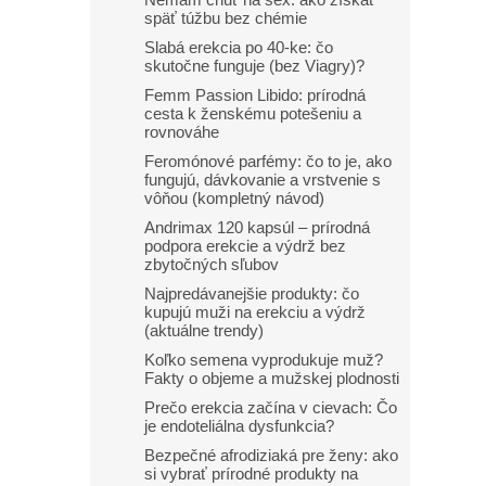
Nemám chuť na sex: ako získať
späť túžbu bez chémie
Slabá erekcia po 40-ke: čo
skutočne funguje (bez Viagry)?
Femm Passion Libido: prírodná
cesta k ženskému potešeniu a
rovnováhe
Feromónové parfémy: čo to je, ako
fungujú, dávkovanie a vrstvenie s
vôňou (kompletný návod)
Andrimax 120 kapsúl – prírodná
podpora erekcie a výdrž bez
zbytočných sľubov
Najpredávanejšie produkty: čo
kupujú muži na erekciu a výdrž
(aktuálne trendy)
Koľko semena vyprodukuje muž?
Fakty o objeme a mužskej plodnosti
Prečo erekcia začína v cievach: Čo
je endoteliálna dysfunkcia?
Bezpečné afrodiziaká pre ženy: ako
si vybrať prírodné produkty na