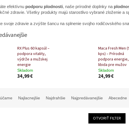
áte efektívnu
podporu plodnosti
, naše prírodné doplnky na
plodno
kčné zdravie. Všetky produkty majú starostlivo vybrané zloženie a s
e svoje zdravie a zvýšte šancu na splnenie svojho rodičovského sna
edávanejšie
RX Plus 60 kapsúl –
Maca Fresh Men (
podpora vitality,
kps) – Prírodná
výdrže a mužskej
podpora energie,
energie
libida pre mužov
Skladom
Skladom
34,99 €
24,99 €
rúčame
Najlacnejšie
Najdrahšie
Najpredávanejšie
Abecedne
OTVORIŤ FILTER