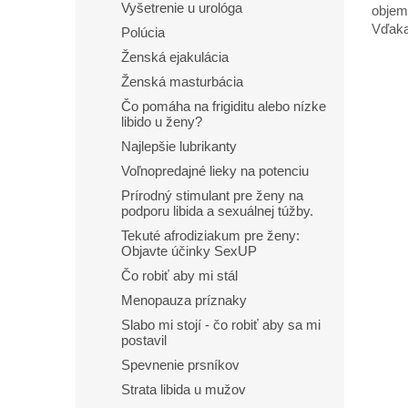
hviezd
Vyšetrenie u urológa
objem
Vďaka
Polúcia
amino
Ženská ejakulácia
semen
Ženská masturbácia
Čo pomáha na frigiditu alebo nízke
libido u ženy?
Najlepšie lubrikanty
Voľnopredajné lieky na potenciu
Prírodný stimulant pre ženy na
podporu libida a sexuálnej túžby.
Tekuté afrodiziakum pre ženy:
Objavte účinky SexUP
Čo robiť aby mi stál
Menopauza príznaky
Slabo mi stojí - čo robiť aby sa mi
postavil
Spevnenie prsníkov
Strata libida u mužov