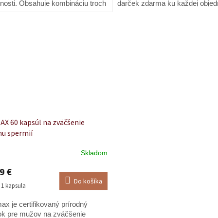
nosti. Obsahuje kombináciu troch
darček zdarma ku každej obje
ých látok – peruánskej macy
ium meyenii),...
X 60 kapsúl na zväčšenie
u spermií
Skladom
erné
tenie
9 €
ktu
Do košíka
ková
/ 1 kapsula
x je certifikovaný prírodný
ok pre mužov na zväčšenie