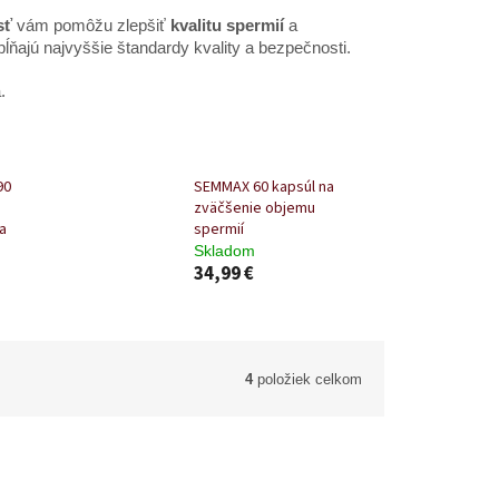
sť
vám pomôžu zlepšiť
kvalitu sperm
ií
a
pĺňajú najvyššie štandardy kvality a bezpečnosti.
.
90
SEMMAX 60 kapsúl na
zväčšenie objemu
a
spermií
Skladom
34,99 €
4
položiek celkom