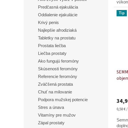
výkon
Predčasná ejakulácia
účinn
Tip
(Lepid
Oddialenie ejakulácie
Krivý penis
Najlepšie afrodiziaká
Tabletky na prostatu
Prostata liečba
Liečba prostaty
Ako fungujú feromóny
Skúsenosti feromóny
SEMMA
Referencie feromóny
objem
Zväčšená prostata
Priem
Chuť na milovanie
hodno
34,9
Podpora mužskej potencie
produ
je
Stres a únava
Jednot
0,58 € 
4,7
cena:
Vitamíny pre mužov
z
Semma
Zápal prostaty
5
dopln