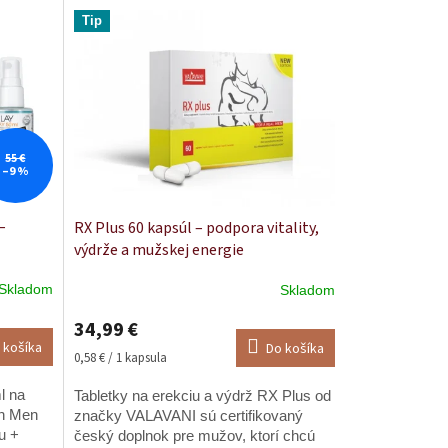
Tip
55 €
–9 %
–
RX Plus 60 kapsúl – podpora vitality,
výdrže a mužskej energie
Skladom
Skladom
Priemerné
hodnotenie
34,99 €
produktu
 košíka
Do košíka
je
Jednotková
0,58 € / 1 kapsula
5,0
cena:
z
l na
Tabletky na erekciu a výdrž RX Plus od
5
sh Men
značky VALAVANI sú certifikovaný
hviezdičiek.
u +
český doplnok pre mužov, ktorí chcú