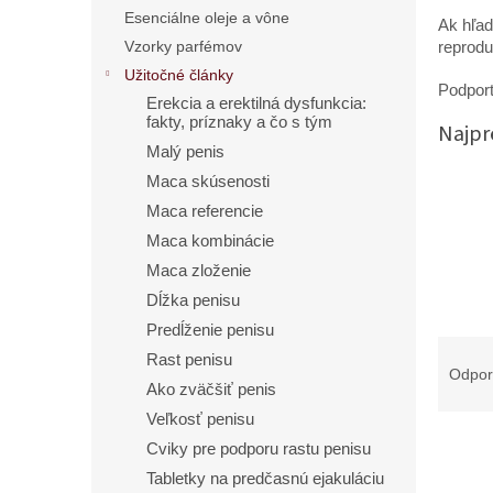
Esenciálne oleje a vône
Ak hľad
Vzorky parfémov
reprodu
Užitočné články
Podport
Erekcia a erektilná dysfunkcia:
fakty, príznaky a čo s tým
Najpr
Malý penis
Maca skúsenosti
Maca referencie
Maca kombinácie
Maca zloženie
Dĺžka penisu
Predĺženie penisu
R
Rast penisu
a
Odpo
Ako zväčšiť penis
d
e
Veľkosť penisu
n
Cviky pre podporu rastu penisu
i
Tabletky na predčasnú ejakuláciu