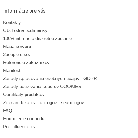
d
p
a
ä
Informácie pre vás
c
t
i
i
Kontakty
e
e
p
Obchodné podmienky
r
100% intímne a diskrétne zaslanie
v
Mapa serveru
k
y
2people s.r.o.
v
Referencie zákazníkov
ý
p
Manifest
i
Zásady spracovania osobných údajov - GDPR
s
Zásady používania súborov COOKIES
u
Certifikáty produktov
Zoznam lekárov - urológov - sexuológov
FAQ
Hodnotenie obchodu
Pre influencerov