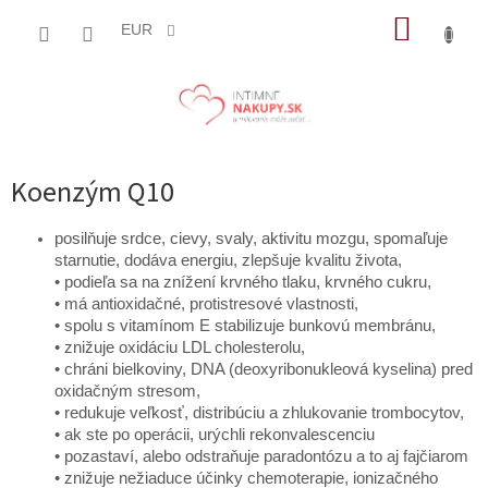
Prejsť
NÁKUP
na
EUR
obsah
KOŠÍK
Koenzým Q10
posilňuje srdce, cievy, svaly, aktivitu mozgu, spomaľuje
starnutie, dodáva energiu, zlepšuje kvalitu života,
• podieľa sa na znížení krvného tlaku, krvného cukru,
• má antioxidačné, protistresové vlastnosti,
• spolu s vitamínom E stabilizuje bunkovú membránu,
• znižuje oxidáciu LDL cholesterolu,
• chráni bielkoviny, DNA (deoxyribonukleová kyselina) pred
oxidačným stresom,
• redukuje veľkosť, distribúciu a zhlukovanie trombocytov,
• ak ste po operácii, urýchli rekonvalescenciu
• pozastaví, alebo odstraňuje paradontózu a to aj fajčiarom
• znižuje nežiaduce účinky chemoterapie, ionizačného