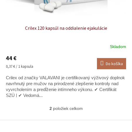
Crilex 120 kapsúl na oddialenie ejakulácie
Skladom
Priemerné
hodnotenie
44 €
produktu
Do košíka
je
Jednotková
0,37 € / 1 kapsula
5,0
cena:
z
Crilex od značky VALAVANI je certifikovaný výživový doplnok
5
navrhnutý pre mužov na prirodzené zlepšenie kontroly nad
hviezdičiek.
vyvrcholením a predĺženie intímneho výkonu. ✔ Certifikát
SZÚ | ✔ Vedomá...
2
položiek celkom
O
v
l
Z
á
á