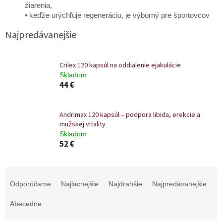
žiarenia,
• keďže urýchľuje regeneráciu, je výborný pre športovcov
Najpredávanejšie
Crilex 120 kapsúl na oddialenie ejakulácie
Skladom
44 €
Andrimax 120 kapsúl – podpora libida, erekcie a
mužskej vitality
Skladom
52 €
R
a
Odporúčame
Najlacnejšie
Najdrahšie
Najpredávanejšie
d
e
Abecedne
n