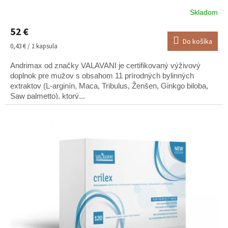
Skladom
Priemerné
hodnotenie
52 €
produktu
Do košíka
je
Jednotková
0,43 € / 1 kapsula
5,0
cena:
z
Andrimax od značky VALAVANI je certifikovaný výživový
5
doplnok pre mužov s obsahom 11 prírodných bylinných
hviezdičiek.
extraktov (L-arginín, Maca, Tribulus, Ženšen, Ginkgo biloba,
Saw palmetto), ktorý...