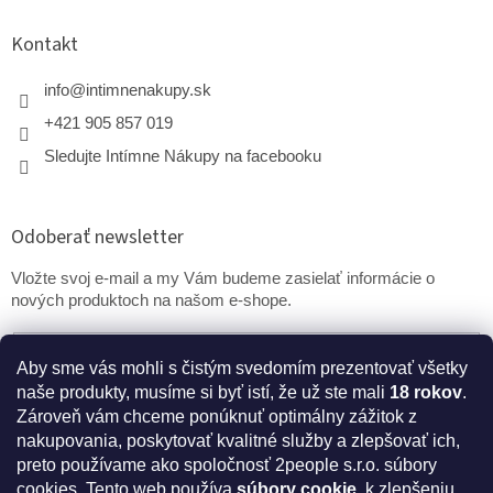
Kontakt
info
@
intimnenakupy.sk
+421 905 857 019
Sledujte Intímne Nákupy na facebooku
Odoberať newsletter
Vložte svoj e-mail a my Vám budeme zasielať informácie o
nových produktoch na našom e-shope.
Email
Aby sme vás mohli s čistým svedomím prezentovať všetky
naše produkty, musíme si byť istí, že už ste mali
18 rokov
.
PRIHLÁSIŤ SA
Zároveň vám chceme ponúknuť optimálny zážitok z
nakupovania, poskytovať kvalitné služby a zlepšovať ich,
preto používame ako spoločnosť 2people s.r.o. súbory
cookies.
Tento web používa
súbory cookie
k zlepšeniu