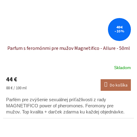
49 €
–10 %
Parfum s feromónmi pre mužov Magnetifico - Allure - 50ml
Skladom
Priemerné
hodnotenie
44 €
produktu
Do košíka
je
Jednotková
88 € / 100 ml
5,0
cena:
z
Parfém pre zvýšenie sexuálnej príťažlivosti z rady
5
MAGNETIFICO power of pheromones. Feromony pre
hviezdičiek.
mužov. Top kvalita + darček zdarma ku každej objednávke.