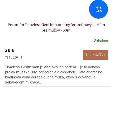
44 €
–11 %
Feromón Timeless Gentleman silný feromónový parfém
pre mužov - 50ml
Skladom
Priemerné
hodnotenie
39 €
produktu
Do košíka
je
Jednotková
78 € / 100 ml
5,0
cena:
z
Timeless Gentleman je viac ako len parfém – je to voňavý
5
prejav mužskej sily, odhodlania a elegancie. Táto orientálno-
hviezdičiek.
kvetinová vôňa odráža ducha muža, ktorý s odvahou a
sebavedomím kráča...