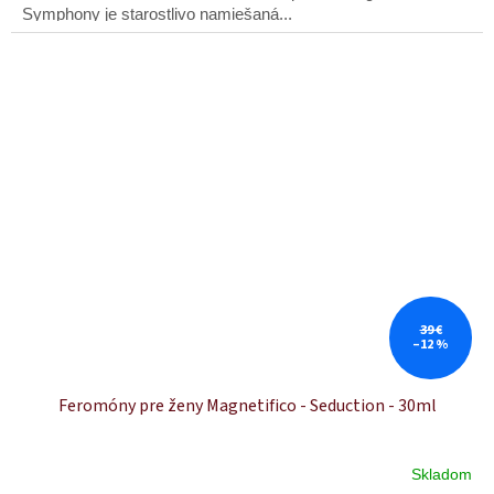
Symphony je starostlivo namiešaná...
39 €
–12 %
Feromóny pre ženy Magnetifico - Seduction - 30ml
Skladom
Priemerné