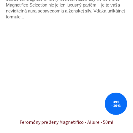
5
Magnetifico Selection nie je len luxusný parfém – je to vaša
hviezdičiek.
neviditeľná aura sebavedomia a ženskej sily. Vďaka unikátnej
formule...
49 €
–16 %
Feromóny pre ženy Magnetifico - Allure - 50ml