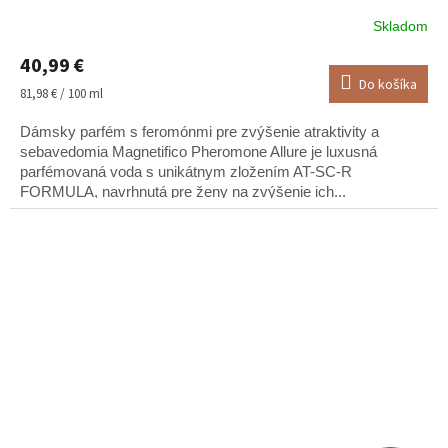
Skladom
Priemerné
hodnotenie
40,99 €
produktu
Do košíka
je
Jednotková
81,98 € / 100 ml
5,0
cena:
z
Dámsky parfém s feromónmi pre zvýšenie atraktivity a
5
sebavedomia Magnetifico Pheromone Allure je luxusná
hviezdičiek.
parfémovaná voda s unikátnym zložením AT-SC-R
FORMULA, navrhnutá pre ženy na zvýšenie ich...