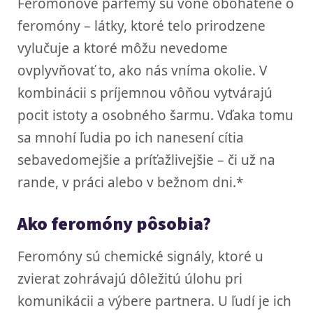
Feromónové parfémy sú vône obohatené o
feromóny – látky, ktoré telo prirodzene
vylučuje a ktoré môžu nevedome
ovplyvňovať to, ako nás vníma okolie. V
kombinácii s príjemnou vôňou vytvárajú
pocit istoty a osobného šarmu. Vďaka tomu
sa mnohí ľudia po ich nanesení cítia
sebavedomejšie a príťažlivejšie – či už na
rande, v práci alebo v bežnom dni.*
Ako feromóny pôsobia?
Feromóny sú chemické signály, ktoré u
zvierat zohrávajú dôležitú úlohu pri
komunikácii a výbere partnera. U ľudí je ich