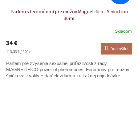
Parfum s feromónmi pre mužov Magnetifico - Seduction
30ml
Skladom
Priemerné
hodnotenie
34 €
produktu
Do košíka
je
Jednotková
113,33 € / 100 ml
5,0
cena:
z
Parfém pre zvýšenie sexuálnej príťažlivosti z rady
5
MAGNETIFICO power of pheromones. Feromóny pre mužov
hviezdičiek.
špičkovej kvality + darček zdarma ku každej objednávke.