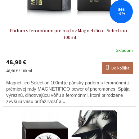
54 €
–9 %
Parfum s feromónmi pre mužov Magnetifico - Selection -
100ml
Skladom
Priemerné
hodnotenie
48,90 €
produktu
Do košíka
je
Jednotková
48,90 € / 100 ml
5,0
cena:
z
Magnetifico Selection 100ml je pánsky parfém s feromónmi z
5
prémiovej rady MAGNETIFICO power of pheromones. Spája
hviezdičiek.
výraznú, dlhotrvajúcu vôňu s feromónmi, ktoré prirodzene
zvyšujú vašu príťažlivosť a...