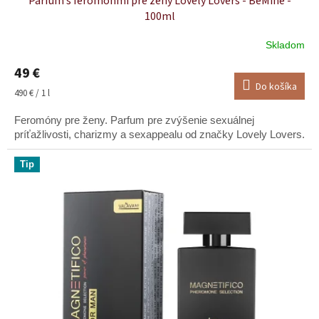
Parfum s feromónmi pre ženy Lovely Lovers - BeMine -
100ml
Skladom
Priemerné
hodnotenie
49 €
produktu
Do košíka
je
Jednotková
490 € / 1 l
5,0
cena:
z
Feromóny pre ženy. Parfum pre zvýšenie sexuálnej
5
príťažlivosti, charizmy a sexappealu od značky Lovely Lovers.
hviezdičiek.
Tip