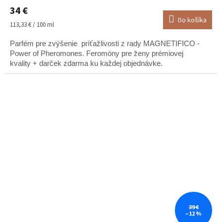
hodnotenie
34 €
produktu
Do košíka
je
Jednotková
113,33 € / 100 ml
4,8
cena:
z
Parfém pre zvýšenie príťažlivosti z rady MAGNETIFICO -
5
Power of Pheromones. Feromóny pre ženy prémiovej
hviezdičiek.
kvality + darček zdarma ku každej objednávke.
39 €
–12 %