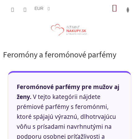
Prejsť
NÁKUP
na
EUR
obsah
KOŠÍK
Feromóny a feromónové parfémy
Feromónové parfémy pre mužov aj
ženy.
V tejto kategórii nájdete
prémiové parfémy s feromónmi,
ktoré spájajú výraznú, dlhotrvajúcu
vôňu s prísadami navrhnutými na
podporu osobnej príťažlivosti a