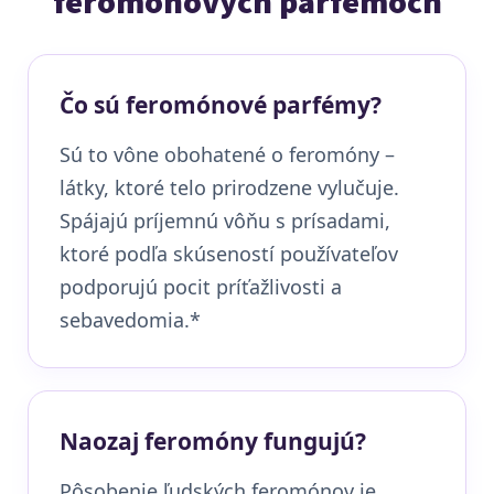
feromónových parfémoch
Čo sú feromónové parfémy?
Sú to vône obohatené o feromóny –
látky, ktoré telo prirodzene vylučuje.
Spájajú príjemnú vôňu s prísadami,
ktoré podľa skúseností používateľov
podporujú pocit príťažlivosti a
sebavedomia.*
Naozaj feromóny fungujú?
Pôsobenie ľudských feromónov je