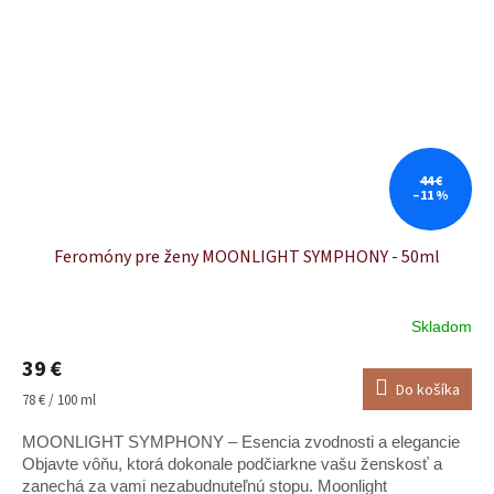
44 €
–11 %
Feromóny pre ženy MOONLIGHT SYMPHONY - 50ml
Skladom
39 €
Do košíka
Jednotková
78 € / 100 ml
cena:
MOONLIGHT SYMPHONY – Esencia zvodnosti a elegancie
Objavte vôňu, ktorá dokonale podčiarkne vašu ženskosť a
zanechá za vami nezabudnuteľnú stopu. Moonlight