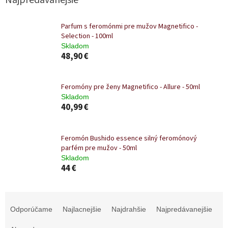
Najpredávanejšie
Parfum s feromónmi pre mužov Magnetifico -
Selection - 100ml
Skladom
48,90 €
Feromóny pre ženy Magnetifico - Allure - 50ml
Skladom
40,99 €
Feromón Bushido essence silný feromónový
parfém pre mužov - 50ml
Skladom
44 €
R
a
Odporúčame
Najlacnejšie
Najdrahšie
Najpredávanejšie
d