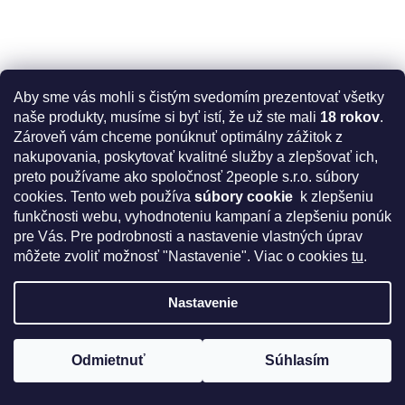
Aby sme vás mohli s čistým svedomím prezentovať všetky
naše produkty, musíme si byť istí, že už ste mali
18 rokov
.
Zároveň vám chceme ponúknuť optimálny zážitok z
Feromóny pre ženy Lovely Lovers - BeMine Enigma - 15ml
nakupovania, poskytovať kvalitné služby a zlepšovať ich,
preto používame ako spoločnosť 2people s.r.o. súbory
cookies.
Tento web používa
súbory cookie
k zlepšeniu
Skladom
Priemerné
funkčnosti webu, vyhodnoteniu kampaní a zlepšeniu ponúk
hodnotenie
29 €
produktu
pre Vás. Pre podrobnosti a nastavenie vlastných úprav
Do košíka
je
môžete zvoliť možnosť "Nastavenie". Viac o cookies
tu
.
Jednotková
193,33 € / 100 ml
5,0
cena:
z
Dámsky parfém pre zvýšenie sexuálnej príťažlivosti na
Nastavenie
5
základe I-L-Molecules Formula s 35% koncentráciou vonných
hviezdičiek.
atraktantov. tzv. feromóny pre ženy
Odmietnuť
Súhlasím
Získajte kód na zľavu 5%