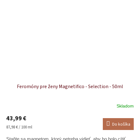
Feromóny pre ženy Magnetifico - Selection - 50ml
Skladom
Priemerné
hodnotenie
43,99 €
produktu
Do košíka
je
Jednotková
87,98 € / 100 ml
5,0
cena:
z
Staňte sa magnetom, ktorý netreba vidieť, aby ho bolo cítiť.