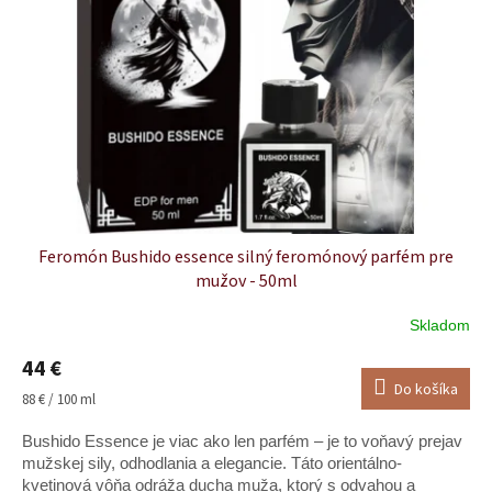
Feromón Bushido essence silný feromónový parfém pre
mužov - 50ml
Skladom
Priemerné
hodnotenie
44 €
produktu
Do košíka
je
Jednotková
88 € / 100 ml
5,0
cena:
z
Bushido Essence je viac ako len parfém – je to voňavý prejav
5
mužskej sily, odhodlania a elegancie. Táto orientálno-
hviezdičiek.
kvetinová vôňa odráža ducha muža, ktorý s odvahou a