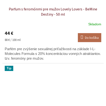
Parfum s feromónmi pre mužov Lovely Lovers - BeMine
Destiny - 50 ml
Skladom
Priemerné
hodnotenie
44 €
produktu
Do košíka
je
Jednotková
88 € / 100 ml
5,0
cena:
z
Parfém pre zvýšenie sexuálnej príťažlivosti na základe I-L-
5
Molecules Formula s 20% koncentráciou vonných atraktantov.
hviezdičiek.
tzv. feromóny pre mužov.
Tip