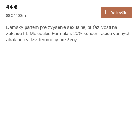
44 €
Do košíka
Jednotková
88 € / 100 ml
cena:
Dámsky parfém pre zvýšenie sexuálnej príťažlivosti na
základe I-L-Molecules Formula s 20% koncentráciou vonných
atraktantov. tzv. feromóny pre ženy