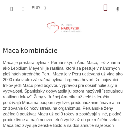
Prejsť
NÁKUP
na
EUR
obsah
KOŠÍK
Maca kombinácie
Maca je prastará bylina z Peruánskych Ánd. Maca, tiež známa
ako Lepidium Meyenii, je rastlina, ktorá sa pestuje v náhorných
plošinách stredného Peru. Maca je v Peru uctievaná už viac ako
2000 rokov ako zázračná bylina. Legenda hovorí, že bojovníci
Inkov jedli Macu pred bojovou výpravou pre dosiahnutie sily a
vytrvalosti. Španielsky dobyvatelia ju potom nazývali "sexuálnou
rastlinou Inkov". Ženy v Južnej Amerike už celé tisícročia
používajú Maca na podporu výdrže, predchádzanie únave a na
znižovanie účinkov stresu na organizmus. Peruánske ženy
začínajú používať Macu už od 3 rokov a zostávajú silné, plodné,
produktívne a majú neuveriteľnú výdrž až do pokročilého veku.
Maca tiež zvyšuje ženské libido a na dosiahnutie najlepších