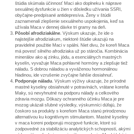
štúdia skúmala účinnosť Maci ako doplneku k náprave
sexuálnej dysfunkcie u žien v dôsledku užívania SSRI,
obyčajne-predpísané antidepresíva. Ženy v štúdii
zaznamenali zlepšenie sexuálneho uspokojenia, keď sa
užívala Maca v dennej dávke tri gramy na deň.
Pôsobí afrodiziakálne
. Výskum ukazuje, že ide o
najistejšie afrodiziakum, niektoré štúdie ukazujú na
pravidelné použitie Maci v spálni. Niet divu, že koreň Maca
má povesť silného afrodiziaka už po stáročia. Kombinácia
minerálov ako aj zinku, jódu, a esenciálnych mastných
kyselín, vyvažuje Maca pohlavné hormóny a zlepšuje tiež
náladu. S dobrou náladou a vyváženou hormonálnou
hladinou, ide vzrušenie zvyčajne ľahšie dosiahnuť.
Podporuje náladu
. Výskum výživy ukazuje, že prírodné
mastné kyseliny obsiahnuté v potravinách, vrátane koreňa
Maky, sú nevyhnutné na podporu nálady a celkového
zdravia mozgu. Dôkazy ochranného účinku Maca je pre
mozog ukázali sľubné výsledky, výskumníci dúfajú, že
čoskoro sa produkty s koreňom Maca stanú prirodzenou
alternatívou ku kognitívnym stimulantom. Mastné kyseliny
v maca koreni podporujú mozgové funkcie, ktoré sú
zodpovedné za stabilizáciu analytických schopností, akými