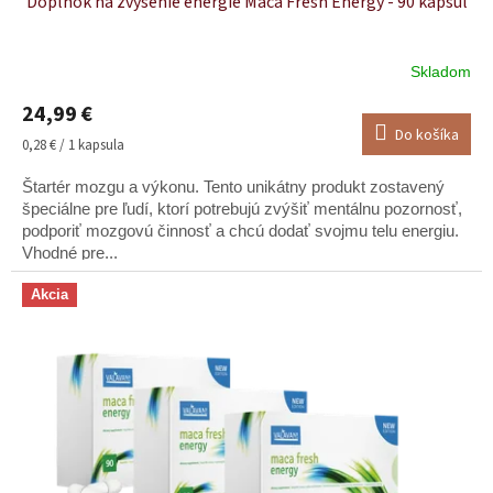
Doplnok na zvýšenie energie Maca Fresh Energy - 90 kapsúl
Skladom
Priemerné
hodnotenie
24,99 €
produktu
Do košíka
je
Jednotková
0,28 € / 1 kapsula
4,5
cena:
z
Štartér mozgu a výkonu. Tento unikátny produkt zostavený
5
špeciálne pre ľudí, ktorí potrebujú zvýšiť mentálnu pozornosť,
hviezdičiek.
podporiť mozgovú činnosť a chcú dodať svojmu telu energiu.
Vhodné pre...
Akcia