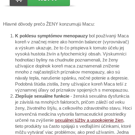
Hlavné dôvody prečo ŽENY konzumujú Macu:
K poklesu symptómov menopauzy
bol používaný Maca
koreň v značnej miere ako hormón balancer (vyrovnávač)
a výskum ukazuje, že to čo prispieva k tomuto účelu jej
vysoká hustota živín a fytochemický obsah. Výskumníci
hodnotiaci byliny na chudnutie poznamenali, že ženy
užívajúce doplnok koreň maca zaznamenali zníženie
mnoho z najčastejších príznakov menopauzy, ako sú
návaly tepla, narušenie spánku, nočné potenie a depresie.
Podobná štúdia zistila, ženy užívajúce koreň Maca teší z
významnej úľavy od príznakov spojených s menopauzou.
Zlepšuje sexuálne funkcie
- ženská sexuálna dysfunkcia
je závislá na mnohých faktoroch, pričom záleží od veku
ženy, životného štýlu, a celkového zdravotného stavu. Hoci
konvenčná medicína vytvorila farmaceutické prostriedky
určené na zvýšenie
sexuálnej túžby a uspokojenie žien
,
tieto produkty sa často spájajú s vedľajšími účinkami, ktoré
môžu vytvárať viac problémov, ako pred užívaním. Jedna