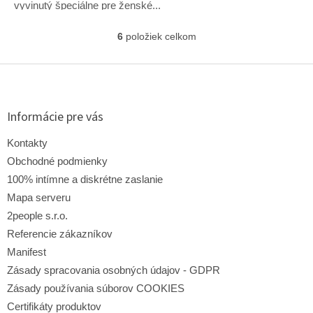
vyvinutý špeciálne pre ženské...
6
položiek celkom
O
v
l
Z
á
á
d
p
a
ä
Informácie pre vás
c
t
i
i
Kontakty
e
e
p
Obchodné podmienky
r
100% intímne a diskrétne zaslanie
v
Mapa serveru
k
y
2people s.r.o.
v
Referencie zákazníkov
ý
p
Manifest
i
Zásady spracovania osobných údajov - GDPR
s
Zásady používania súborov COOKIES
u
Certifikáty produktov