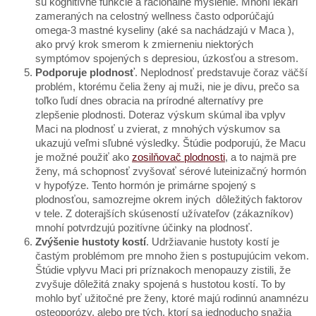
sú kognitívne funkcie a racionálne myslenie. Mnohí lekári
zameraných na celostný wellness často odporúčajú
omega-3 mastné kyseliny (aké sa nachádzajú v Maca ),
ako prvý krok smerom k zmierneniu niektorých
symptómov spojených s depresiou, úzkosťou a stresom.
Podporuje plodnosť
. Neplodnosť predstavuje čoraz väčší
problém, ktorému čelia ženy aj muži, nie je divu, prečo sa
toľko ľudí dnes obracia na prírodné alternatívy pre
zlepšenie plodnosti. Doteraz výskum skúmal iba vplyv
Maci na plodnosť u zvierat, z mnohých výskumov sa
ukazujú veľmi sľubné výsledky. Štúdie podporujú, že Macu
je možné použiť ako
zosilňovač plodnosti
, a to najmä pre
ženy, má schopnosť zvyšovať sérové ​​luteinizačný hormón
v hypofýze. Tento hormón je primárne spojený s
plodnosťou, samozrejme okrem iných dôležitých faktorov
v tele. Z doterajších skúseností užívateľov (zákazníkov)
mnohí potvrdzujú pozitívne účinky na plodnosť.
Zvýšenie hustoty kostí
. Udržiavanie hustoty kostí je
častým problémom pre mnoho žien s postupujúcim vekom.
Štúdie vplyvu Maci pri príznakoch menopauzy zistili, že
zvyšuje dôležitá znaky spojená s hustotou kostí. To by
mohlo byť užitočné pre ženy, ktoré majú rodinnú anamnézu
osteoporózy, alebo pre tých, ktorí sa jednoducho snažia