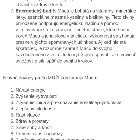
chrániť si zdravie kostí.
Energetický budič
. Maca je bohatá na vitamíny, minerálne
látky, esenciálne mastné kyseliny a bielkoviny. Tieto živiny
prirodzene podporujú energetickú hladinu a pomoc
v zotavovaní sa zo zranení. Početné štúdie, ktoré hodnotili
koreň Maca a jeho úlohu v atletickej výkonnosti sa zhodujú
presne v týchto spomínaných účinkoch. Aj keď nie ste
športovec, je rozumné zahrnúť Macu do svojho
každodenného života. Je to vynikajúci spôsob, ako priviesť
sviežosť a silu späť do svojho krokov.
Hlavné dôvody prečo MUŽI konzumujú Macu:
Nárast energie
Zvýšenie vytrvalosti
Zvýšenie libida a prekonávanie erektilnej dysfunkcie
Zlepšenie plodnosti
Rast vlasov
Zdravie prostaty
Silné zuby a kosti
Prevencia osteoporózy
Zlepšenie sústredenia a zdravej mysle