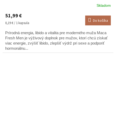
Skladom
Priemerné
hodnotenie
51,99 €
produktu
Do košíka
je
Jednotková
0,19 € / 1 kapsula
5,0
cena:
z
Prírodná energia, libido a vitalita pre moderného muža Maca
5
Fresh Men je výživový doplnok pre mužov, ktorí chcú získať
hviezdičiek.
viac energie, zvýšiť libido, zlepšiť výdrž pri sexe a podporiť
hormonálnu...