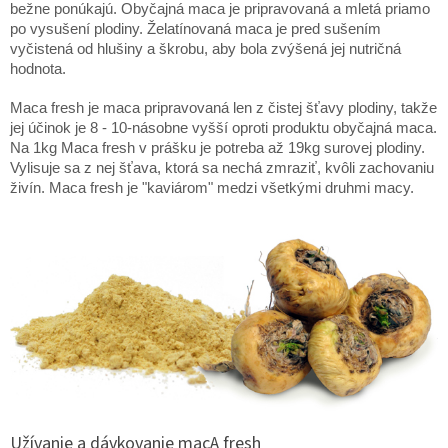
bežne ponúkajú. Obyčajná maca je pripravovaná a mletá priamo
po vysušení plodiny. Želatínovaná maca je pred sušením
vyčistená od hlušiny a škrobu, aby bola zvýšená jej nutričná
hodnota.
Maca fresh je maca pripravovaná len z čistej šťavy plodiny, takže
jej účinok je 8 - 10-násobne vyšší oproti produktu obyčajná maca.
Na 1kg Maca fresh v prášku je potreba až 19kg surovej plodiny.
Vylisuje sa z nej šťava, ktorá sa nechá zmraziť, kvôli zachovaniu
živín. Maca fresh je "kaviárom" medzi všetkými druhmi macy.
Užívanie a dávkovanie macA fresh