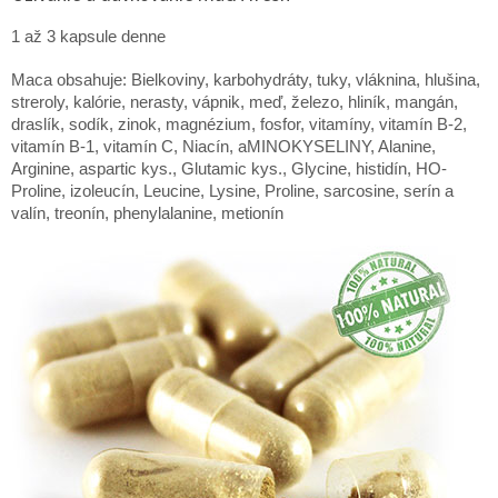
1 až 3 kapsule denne
Maca obsahuje: Bielkoviny, karbohydráty, tuky, vláknina, hlušina,
streroly, kalórie, nerasty, vápnik, meď, železo, hliník, mangán,
draslík, sodík, zinok, magnézium, fosfor, vitamíny, vitamín B-2,
vitamín B-1, vitamín C, Niacín, aMINOKYSELINY, Alanine,
Arginine, aspartic kys., Glutamic kys., Glycine, histidín, HO-
Proline, izoleucín, Leucine, Lysine, Proline, sarcosine, serín a
valín, treonín, phenylalanine, metionín