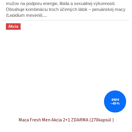
5
mužov na podporu energie, libida a sexuálnej výkonnosti.
hviezdičiek.
Obsahuje kombináciu troch účinných látok – peruánskej macy
(Lepidium meyenii),...
Akcia
102 €
–49 %
Maca Fresh Men Akcia 2+1 ZDARMA (270kapsúl )