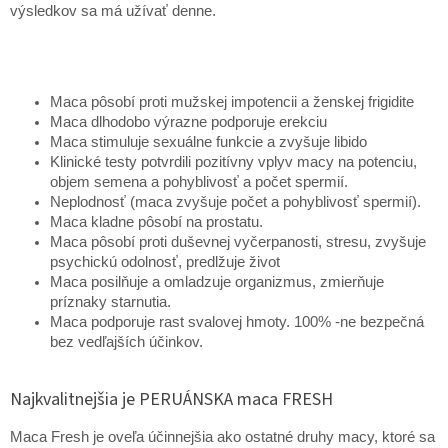
výsledkov sa má užívať denne.
Maca pôsobí proti mužskej impotencii a ženskej frigidite
Maca dlhodobo výrazne podporuje erekciu
Maca stimuluje sexuálne funkcie a zvyšuje libido
Klinické testy potvrdili pozitívny vplyv macy na potenciu,
objem semena a pohyblivosť a počet spermií.
Neplodnosť (maca zvyšuje počet a pohyblivosť spermií).
Maca kladne pôsobí na prostatu.
Maca pôsobí proti duševnej vyčerpanosti, stresu, zvyšuje
psychickú odolnosť, predlžuje život
Maca posilňuje a omladzuje organizmus, zmierňuje
príznaky starnutia.
Maca podporuje rast svalovej hmoty. 100% -ne bezpečná
bez vedľajších účinkov.
Najkvalitnejšia je PERUÁNSKA maca FRESH
Maca Fresh je oveľa účinnejšia ako ostatné druhy macy, ktoré sa