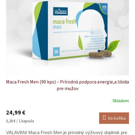
Maca Fresh Men (90 kps) – Prírodná podpora energie,a libida
pre mužov
Skladom
Priemerné
hodnotenie
24,99 €
produktu
Do košíka
je
Jednotková
0,28 € / 1 kapsula
4,9
cena:
z
VALAVANI Maca Fresh Men je prírodný výživový doplnok pre