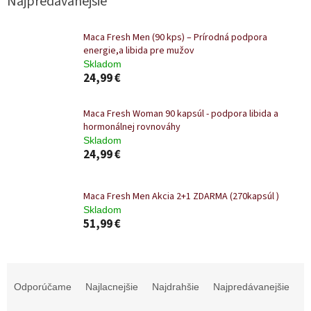
Najpredávanejšie
Maca Fresh Men (90 kps) – Prírodná podpora
energie,a libida pre mužov
Skladom
24,99 €
Maca Fresh Woman 90 kapsúl - podpora libida a
hormonálnej rovnováhy
Skladom
24,99 €
Maca Fresh Men Akcia 2+1 ZDARMA (270kapsúl )
Skladom
51,99 €
R
a
Odporúčame
Najlacnejšie
Najdrahšie
Najpredávanejšie
d