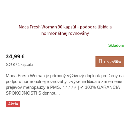
Maca Fresh Woman 90 kapsúl - podpora libida a
hormonálnej rovnováhy
Skladom
Priemerné
hodnotenie
24,99 €
produktu
Do košíka
je
Jednotková
0,28 € / 1 kapsula
5,0
cena:
z
Maca Fresh Woman je prírodný výživový doplnok pre ženy na
5
podporu hormonálnej rovnováhy, zvýšenie libida a zmiernenie
hviezdičiek.
prejavov menopauzy a PMS. ⭐⭐⭐⭐⭐ | ✔ 100% GARANCIA
SPOKOJNOSTI S dennou...
Akcia