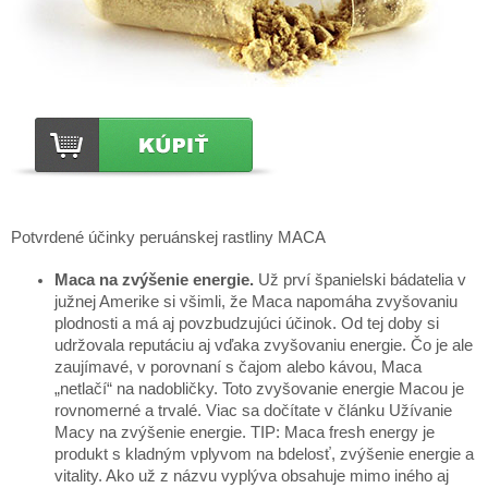
Potvrdené účinky peruánskej rastliny MACA
Maca na zvýšenie energie.
Už prví španielski bádatelia v
južnej Amerike si všimli, že Maca napomáha zvyšovaniu
plodnosti a má aj povzbudzujúci účinok. Od tej doby si
udržovala reputáciu aj vďaka zvyšovaniu energie. Čo je ale
zaujímavé, v porovnaní s čajom alebo kávou, Maca
„netlačí“ na nadobličky. Toto zvyšovanie energie Macou je
rovnomerné a trvalé. Viac sa dočítate v článku Užívanie
Macy na zvýšenie energie. TIP: Maca fresh energy je
produkt s kladným vplyvom na bdelosť, zvýšenie energie a
vitality. Ako už z názvu vyplýva obsahuje mimo iného aj