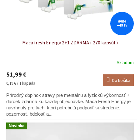
102 €
–49 %
Maca fresh Energy 2+1 ZDARMA ( 270 kapsúl )
Skladom
51,99 €
Do košíka
Jednotková
0,19 € / 1 kapsula
cena:
Prírodný doplnok stravy pre mentálnu a fyzickú výkonnosť +
darček zdarma ku každej objednávke. Maca Fresh Energy je
navrhnutý pre tých, ktorí potrebujú podporiť sústredenie,
pozornosť, bdelosť a...
Novinka