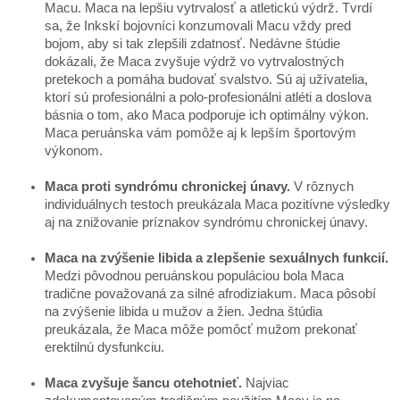
Macu. Maca na lepšiu vytrvalosť a atletickú výdrž. Tvrdí
sa, že Inkskí bojovníci konzumovali Macu vždy pred
bojom, aby si tak zlepšili zdatnosť. Nedávne štúdie
dokázali, že Maca zvyšuje výdrž vo vytrvalostných
pretekoch a pomáha budovať svalstvo. Sú aj užívatelia,
ktorí sú profesionálni a polo-profesionálni atléti a doslova
básnia o tom, ako Maca podporuje ich optimálny výkon.
Maca peruánska vám pomôže aj k lepším športovým
výkonom.
Maca proti syndrómu chronickej únavy.
V rôznych
individuálnych testoch preukázala Maca pozitívne výsledky
aj na znižovanie príznakov syndrómu chronickej únavy.
Maca na zvýšenie libida a zlepšenie sexuálnych funkcií.
Medzi pôvodnou peruánskou populáciou bola Maca
tradične považovaná za silné afrodiziakum. Maca pôsobí
na zvýšenie libida u mužov a žien. Jedna štúdia
preukázala, že Maca môže pomôcť mužom prekonať
erektilnú dysfunkciu.
Maca zvyšuje šancu otehotnieť.
Najviac