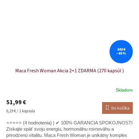
102 €
–49 %
Maca Fresh Woman Akcia 2+1 ZDARMA (270 kapsúl )
Skladom
51,99 €
Do košíka
Jednotková
0,19 € / 1 kapsula
cena:
⭐⭐⭐⭐⭐ (4 hodnotenia) | ✔ 100% GARANCIA SPOKOJNOSTI
Získajte späť svoju energiu, hormonálnu rovnováhu a
prirodzenú vitalitu. Maca Fresh Woman je unikátny komplex