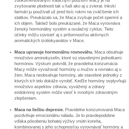
zdokumentovaným tradičným použitím Macy je na
zvyšovanie plodnosti tak u ľudí ako aj u zvierat. Inkskí
farmári ju používali už pred tisíc rokmi na zväčšenie ich
statkov. Preukázalo sa, že Maca zvyšuje počet spermií a
ich objem. Taktiež bolo preukázané, že Maca vyrovnáva
ženský hormonálny systém a ovulačný cyklus. Tieto
účinky môžu súvisieť aj s prítomnosťou aktívnych
aromatických izotiokyanátov v Mace.
Maca upravuje hormonálnu rovnováhu.
Maca obsahuje
množstvo aminokyselín, ktoré sú stavebnými jednotkami
hormónov. Výskum potvrdil, že pravidelná konzumácia
Macy môže vyvažovať hormóny u mužov a rovnako aj u
žien. Maca neobsahuje hormóny, ale stavebné jednotky z
ktorých ich telo dokáže vyrobiť. Keďže hormóny ovplyvňujú
množstvo aspektov zdravia, vyvážený a zdravý
endokrinný systém môže viesť k mnohým zdravotným
zlepšeniam.
Maca na liečbu depresie.
Pravidelne konzumovaná Maca
pozdvihuje emocionálnu náladu. Je to pravdepodobne
vďaka pôsobeniu bohatej výživy vnútri koreňa,
kombinovanej s jeho schopnosťou vyrovnávať hormóny a