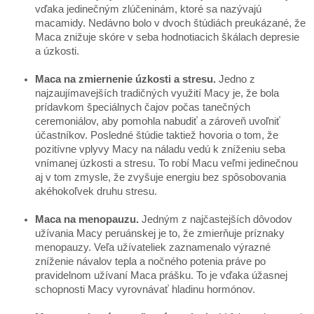
vďaka jedinečným zlúčeninám, ktoré sa nazývajú
macamidy. Nedávno bolo v dvoch štúdiách preukázané, že
Maca znižuje skóre v seba hodnotiacich škálach depresie
a úzkosti.
Maca na zmiernenie úzkosti a stresu.
Jedno z
najzaujímavejších tradičných využití Macy je, že bola
prídavkom špeciálnych čajov počas tanečných
ceremoniálov, aby pomohla nabudiť a zároveň uvoľniť
účastníkov. Posledné štúdie taktiež hovoria o tom, že
pozitívne vplyvy Macy na náladu vedú k zníženiu seba
vnímanej úzkosti a stresu. To robí Macu veľmi jedinečnou
aj v tom zmysle, že zvyšuje energiu bez spôsobovania
akéhokoľvek druhu stresu.
Maca na menopauzu.
Jedným z najčastejších dôvodov
užívania Macy peruánskej je to, že zmierňuje príznaky
menopauzy. Veľa užívateliek zaznamenalo výrazné
zníženie návalov tepla a nočného potenia práve po
pravidelnom užívaní Maca prášku. To je vďaka úžasnej
schopnosti Macy vyrovnávať hladinu hormónov.