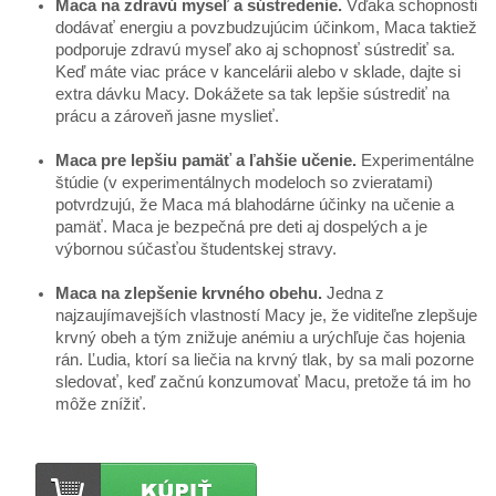
Maca na zdravú myseľ a sústredenie.
Vďaka schopnosti
dodávať energiu a povzbudzujúcim účinkom, Maca taktiež
podporuje zdravú myseľ ako aj schopnosť sústrediť sa.
Keď máte viac práce v kancelárii alebo v sklade, dajte si
extra dávku Macy. Dokážete sa tak lepšie sústrediť na
prácu a zároveň jasne myslieť.
Maca pre lepšiu pamäť a ľahšie učenie.
Experimentálne
štúdie (v experimentálnych modeloch so zvieratami)
potvrdzujú, že Maca má blahodárne účinky na učenie a
pamäť. Maca je bezpečná pre deti aj dospelých a je
výbornou súčasťou študentskej stravy.
Maca na zlepšenie krvného obehu.
Jedna z
najzaujímavejších vlastností Macy je, že viditeľne zlepšuje
krvný obeh a tým znižuje anémiu a urýchľuje čas hojenia
rán. Ľudia, ktorí sa liečia na krvný tlak, by sa mali pozorne
sledovať, keď začnú konzumovať Macu, pretože tá im ho
môže znížiť.