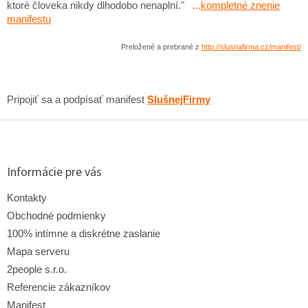
ktoré človeka nikdy dlhodobo nenaplní."
...
kompletné znenie
manifestu
Preložené a prebrané z
http://slusnafirma.cz/manifest/
Pripojiť sa a podpísať manifest
SlušnejFirmy
Z
á
p
ä
Informácie pre vás
t
i
Kontakty
e
Obchodné podmienky
100% intímne a diskrétne zaslanie
Mapa serveru
2people s.r.o.
Referencie zákazníkov
Manifest