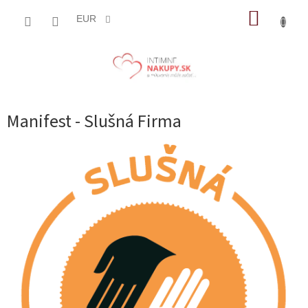
Prejsť
NÁKUP
na
EUR
obsah
KOŠÍK
Manifest - Slušná Firma