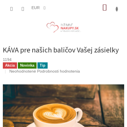
Prejsť
NÁKUP
na
EUR
obsah
KOŠÍK
KÁVA pre našich baličov Vašej zásielky
1194
Akcia
Novinka
Tip
Priemerné
Neohodnotené
Podrobnosti hodnotenia
hodnotenie
produktu
je
0,0
z
5
hviezdičiek.