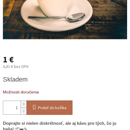
1 €
0,81 € bez DPH
Jednotková
Skladem
cena:
Možnosti doručenia
Pridať do košíka
Doprajte si nielen diskrétnosť, ale aj kávu pre tých, čo ju
balia!
📦➡️☕