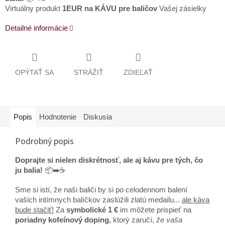
Virtuálny produkt
1EUR na KÁVU
pre baličov
Vašej zásielky
Detailné informácie
OPÝTAŤ SA
STRÁŽIŤ
ZDIEĽAŤ
Popis
Hodnotenie
Diskusia
Podrobný popis
Doprajte si nielen diskrétnosť, ale aj kávu pre tých, čo
ju balia!
📦➡️☕
Sme si istí, že naši baliči by si po celodennom balení
vašich intímnych balíčkov zaslúžili zlatú medailu...
ale káva
bude stačiť!
Za
symbolické 1 €
im môžete prispieť na
poriadny kofeínový doping,
ktorý zaručí,
že vaša