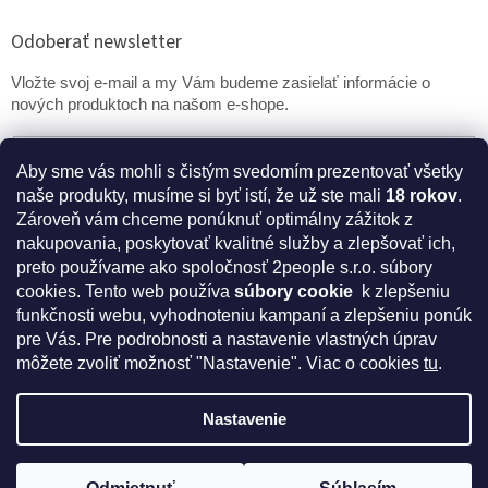
Odoberať newsletter
Vložte svoj e-mail a my Vám budeme zasielať informácie o
nových produktoch na našom e-shope.
Email
Aby sme vás mohli s čistým svedomím prezentovať všetky
naše produkty, musíme si byť istí, že už ste mali
18 rokov
.
PRIHLÁSIŤ SA
Zároveň vám chceme ponúknuť optimálny zážitok z
nakupovania, poskytovať kvalitné služby a zlepšovať ich,
preto používame ako spoločnosť 2people s.r.o. súbory
cookies.
Tento web používa
súbory cookie
k zlepšeniu
* Disclaimer: Bezpečnostné prehlásenie k výživovým
funkčnosti webu, vyhodnoteniu kampaní a zlepšeniu ponúk
doplnkom a kozmetike
pre Vás. Pre podrobnosti a nastavenie vlastných úprav
môžete zvoliť možnosť "Nastavenie". Viac o cookies
tu
.
Nastavenie
Vytvoril Shoptet