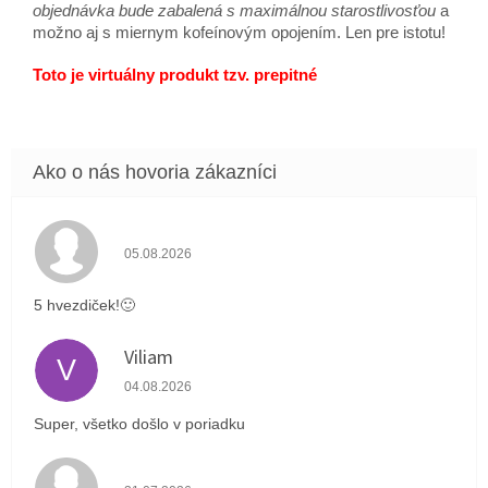
objednávka bude zabalená s maximálnou starostlivosťou
a
možno aj s miernym kofeínovým opojením. Len pre istotu!
Toto je virtuálny produkt tzv. prepitné
Hodnotenie obchodu je 5 z 5 hviezdičiek.
05.08.2026
5 hvezdiček!🙂
Viliam
V
Hodnotenie obchodu je 5 z 5 hviezdičiek.
04.08.2026
Super, všetko došlo v poriadku
Hodnotenie obchodu je 4 z 5 hviezdičiek.