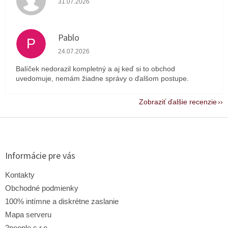
31.07.2026
Pablo
P
Hodnotenie obchodu je 1 z 5 hviezdičiek.
24.07.2026
Balíček nedorazil kompletný a aj keď si to obchod
uvedomuje, nemám žiadne správy o ďalšom postupe.
Zobraziť ďalšie recenzie
Z
á
p
ä
Informácie pre vás
t
i
Kontakty
e
Obchodné podmienky
100% intímne a diskrétne zaslanie
Mapa serveru
2people s.r.o.