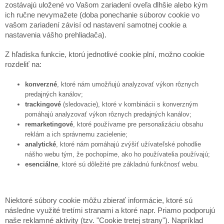
zostávajú uložené vo Vašom zariadení oveľa dlhšie alebo kým
ich ručne nevymažete (doba ponechanie súborov cookie vo
vašom zariadení závisí od nastavení samotnej cookie a
nastavenia vášho prehliadača).
Z hľadiska funkcie, ktorú jednotlivé cookie plní, možno cookie
rozdeliť na:
konverzné
, ktoré nám umožňujú analyzovať výkon rôznych
predajných kanálov;
trackingové
(sledovacie), ktoré v kombinácii s konverzným
pomáhajú analyzovať výkon rôznych predajných kanálov;
remarketingové
, ktoré používame pre personalizáciu obsahu
reklám a ich správnemu zacielenie;
analytické
, ktoré nám pomáhajú zvýšiť užívateľské pohodlie
nášho webu tým, že pochopíme, ako ho používatelia používajú;
esenciálne
, ktoré sú dôležité pre základnú funkčnosť webu.
Niektoré súbory cookie môžu zbierať informácie, ktoré sú
následne využité tretími stranami a ktoré napr. Priamo podporujú
naše reklamné aktivity (tzv. "Cookie tretej strany"). Napríklad