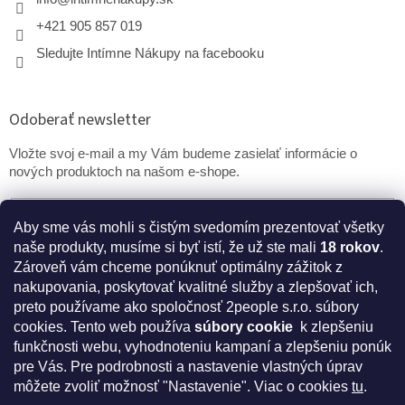
+421 905 857 019
Sledujte Intímne Nákupy na facebooku
Odoberať newsletter
Vložte svoj e-mail a my Vám budeme zasielať informácie o
nových produktoch na našom e-shope.
Email
Aby sme vás mohli s čistým svedomím prezentovať všetky
naše produkty, musíme si byť istí, že už ste mali
18 rokov
.
PRIHLÁSIŤ SA
Zároveň vám chceme ponúknuť optimálny zážitok z
nakupovania, poskytovať kvalitné služby a zlepšovať ich,
preto používame ako spoločnosť 2people s.r.o. súbory
cookies.
Tento web používa
súbory cookie
k zlepšeniu
* Disclaimer: Bezpečnostné prehlásenie k výživovým
funkčnosti webu, vyhodnoteniu kampaní a zlepšeniu ponúk
doplnkom a kozmetike
pre Vás. Pre podrobnosti a nastavenie vlastných úprav
môžete zvoliť možnosť "Nastavenie". Viac o cookies
tu
.