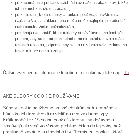
pri zapamätanie prihlasovacích údajov našich zákazníkov, takže
ich nemusí zakaždým zadávať;
pri zisťovaní, ktoré stránky a funkcie používajú návštevníci
najčastejšie; na základe toho môžeme čo najlepšie prispôsobiť
našu ponuku Vašim požiadavkám;
pomáhajú nám zistiť, ktoré reklamy si návštevníci najčastejšie
prezerá, aby sa im pri prehliadaní stránok nezobrazovala stále
rovnaká reklama, prípadne aby sa im nezobrazovala reklama na
.
tovar, o ktoré nemajú záujem
Ďalšie všeobecné informácie k súborom cookie nájdete napr.
Tu
.
AKÉ SÚBORY COOKIE POUŽÍVAME:
Súbory cookie používané na našich stránkach je možné z
hľadiska ich trvanlivosti rozdeliť na dva základné typy.
Krátkodobé tzv. "Session cookie" ktoré sú iba dočasné a
zostávajú uložené vo Vašom prehliadači len do tej doby, než
prehliadač zavriete, a dlhodobo tzv. "Persistent cookie", ktoré