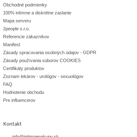
e
Obchodné podmienky
100% intímne a diskrétne zaslanie
Mapa serveru
2people s.r.o.
Referencie zákazníkov
Manifest
Zásady spracovania osobných údajov - GDPR
Zásady používania súborov COOKIES
Certifikáty produktov
Zoznam lekárov - urológov - sexuológov
FAQ
Hodnotenie obchodu
Pre influencerov
Kontakt
info
@
intimnenakupy.sk