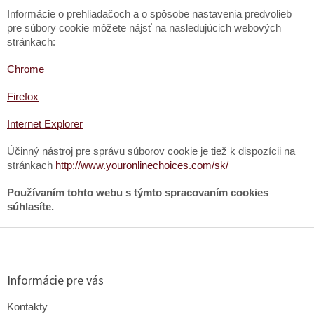
Informácie o prehliadačoch a o spôsobe nastavenia predvolieb
pre súbory cookie môžete nájsť na nasledujúcich webových
stránkach:
Chrome
Firefox
Internet Explorer
Účinný nástroj pre správu súborov cookie je tiež k dispozícii na
stránkach
http://www.youronlinechoices.com/sk/
Používaním tohto webu s týmto spracovaním cookies
súhlasíte.
Z
á
p
ä
Informácie pre vás
t
i
Kontakty