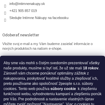
info
@
intimnenakupy.sk
+421 905 857 019
Sledujte Intímne Nákupy na facebooku
Odoberať newsletter
Vložte svoj e-mail a my Vám budeme zasielať informácie o
nových produktoch na našom e-shope.
Email
Aby sme vás mohli s čistým svedomím prezentovať všetky
naše produkty, musíme si byť istí, že už ste mali
18 rokov
.
PRIHLÁSIŤ SA
Zároveň vám chceme ponúknuť optimálny zážitok z
nakupovania, poskytovať kvalitné služby a zlepšovať ich,
preto používame ako spoločnosť 2people s.r.o. súbory
cookies.
Tento web používa
súbory cookie
k zlepšeniu
* Disclaimer: Bezpečnostné prehlásenie k výživovým
funkčnosti webu, vyhodnoteniu kampaní a zlepšeniu ponúk
doplnkom a kozmetike
pre Vás. Pre podrobnosti a nastavenie vlastných úprav
môžete zvoliť možnosť "Nastavenie". Viac o cookies
tu
.