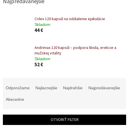
Najpredávanejšie
Crilex 120 kapsúl na oddialenie ejakulácie
Skladom
44 €
Andrimax 120 kapsúl – podpora libida, erekcie a
mužskej vitality
Skladom
52 €
R
a
Odporúčame
Najlacnejšie
Najdrahšie
Najpredávanejšie
d
e
Abecedne
n
i
e
OTVORIŤ FILTER
p