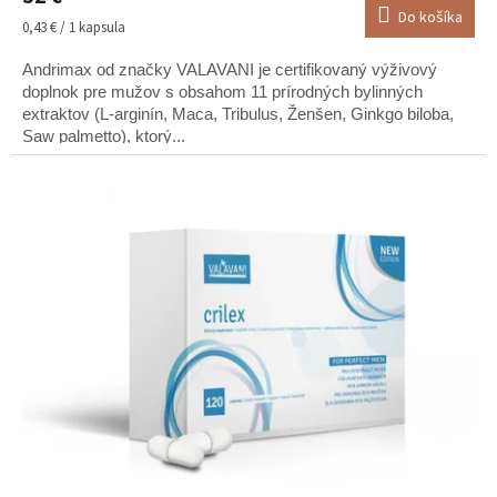
Do košíka
je
Jednotková
0,43 € / 1 kapsula
5,0
cena:
z
Andrimax od značky VALAVANI je certifikovaný výživový
5
doplnok pre mužov s obsahom 11 prírodných bylinných
hviezdičiek.
extraktov (L-arginín, Maca, Tribulus, Ženšen, Ginkgo biloba,
Saw palmetto), ktorý...