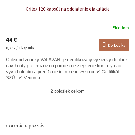
Crilex 120 kapsúl na oddialenie ejakulácie
Skladom
Priemerné
hodnotenie
44 €
produktu
Do košíka
je
Jednotková
0,37 € / 1 kapsula
5,0
cena:
z
Crilex od značky VALAVANI je certifikovaný výživový doplnok
5
navrhnutý pre mužov na prirodzené zlepšenie kontroly nad
hviezdičiek.
vyvrcholením a predĺženie intímneho výkonu. ✔ Certifikát
SZÚ | ✔ Vedomá...
2
položiek celkom
O
v
l
Z
á
á
d
p
a
ä
Informácie pre vás
c
t
i