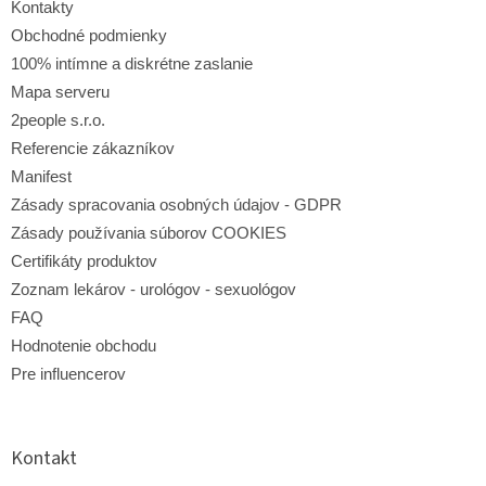
i
Kontakty
e
e
p
Obchodné podmienky
r
100% intímne a diskrétne zaslanie
v
Mapa serveru
k
y
2people s.r.o.
v
Referencie zákazníkov
ý
p
Manifest
i
Zásady spracovania osobných údajov - GDPR
s
Zásady používania súborov COOKIES
u
Certifikáty produktov
Zoznam lekárov - urológov - sexuológov
FAQ
Hodnotenie obchodu
Pre influencerov
Kontakt