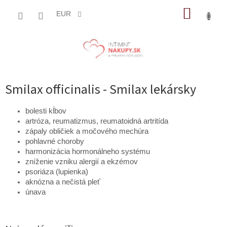
Prejsť
NÁKUP
na
EUR
obsah
KOŠÍK
Smilax officinalis - Smilax lekársky
bolesti kĺbov
artróza, reumatizmus, reumatoidná artritída
zápaly obličiek a močového mechúra
pohlavné choroby
harmonizácia hormonálneho systému
zníženie vzniku alergií a ekzémov
psoriáza (lupienka)
aknózna a nečistá pleť
únava