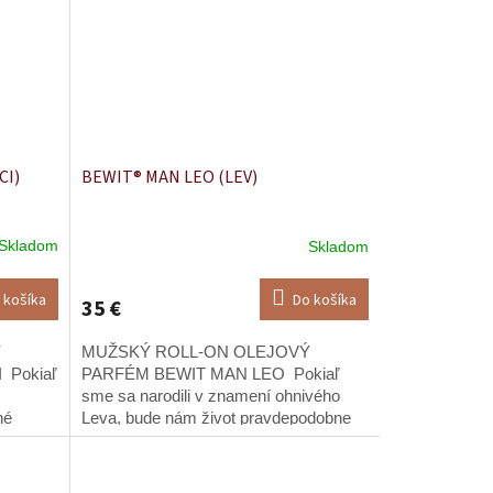
CI)
BEWIT® MAN LEO (LEV)
Skladom
Skladom
 košíka
Do košíka
35 €
Ý
MUŽSKÝ ROLL-ON OLEJOVÝ
Pokiaľ
PARFÉM BEWIT MAN LEO Pokiaľ
sme sa narodili v znamení ohnivého
né
Leva, bude nám život pravdepodobne
predkladať situácie a skúšky, ktoré pre
vás budú podnetom k rozvinutiu...