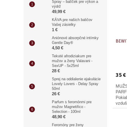
d
Spray – balíček pre výkon a
s
výdrž
u
p
49,99 €
k
r
t
KÁVA pre našich baličov
o
Vašej zásielky
o
d
1 €
v
u
Aniónové absorpčné intímky
BEWI
k
Gentle Day®
t
4,50 €
o
Tekuté afrodiziakum pre
v
mužov a ženy Valavani -
SexUP - 5x25ml
28 €
35 €
Sprej na oddialenie ejakulácie
Lovely Lovers - Delay Spray
MUŽS
50ml
PARF
26 €
Pokiaľ
Parfum s feromónmi pre
vzduš
mužov Magnetifico -
pravd
Selection - 100ml
skúšk
48,90 €
k...
Feromóny pre ženy