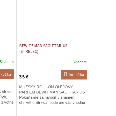
BEWIT® MAN SAGITTARIUS
(STRELEC)
Skladom
Skladom
 košíka
Do košíka
35 €
Ý
MUŽSKÝ ROLL-ON OLEJOVÝ
Ak ste
PARFÉM BEWIT MAN SAGITTARIUS
Rýb,
Pokiaľ sme sa narodili v znamení
 životné
ohnivého Strelca, bude pre vás vhodné
ať na
integrovať do svojho charakteru
..
hodnoty protiľahlých vzdušných