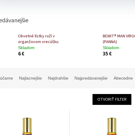
edávanejšie
Okvetné lístky ruží v
BEWIT® MAN VIRG
organžovom vrecúšku
(PANNA)
Skladom
Skladom
6 €
35 €
rúčame
Najlacnejšie
Najdrahšie
Najpredávanejšie
Abecedne
OTVORIŤ FILTER