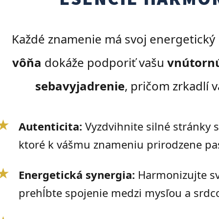
Každé znamenie má svoj energetický 
vôňa
dokáže podporiť vašu
vnútornú
sebavyjadrenie
, pričom zrkadlí 
★
Autenticita:
Vyzdvihnite silné stránky s
ktoré k vášmu znameniu prirodzene pa
★
Energetická synergia:
Harmonizujte sv
prehĺbte spojenie medzi mysľou a srdc