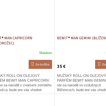
T® MAN CAPRICORN
BEWIT® MAN GEMINI (BLÍŽEN
OROŽEC)
Skladom
Do košíka
Do
35 €
KÝ ROLL-ON OLEJOVÝ
MUŽSKÝ ROLL-ON OLEJOV
ÉM BEWIT MAN CAPRICORN
PARFÉM BEWIT MAN GEMINI 
e sa narodili v znamení zemitého
ste sa narodili vo vzdušných
ožca, bude pre vás vhodné
Blížencoch, bude pre vás vhod
piť a integrovať hodnoty
pochopiť a integrovať hodnoty
ľahlého znamenia vodného Raka.
protiľahlého ohnivého Strelca.