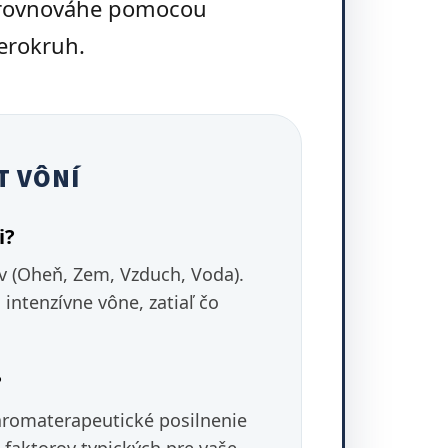
 rovnováhe pomocou
erokruh.
T VÔNÍ
i?
v (Oheň, Zem, Vzduch, Voda).
intenzívne vône, zatiaľ čo
?
 aromaterapeutické posilnenie