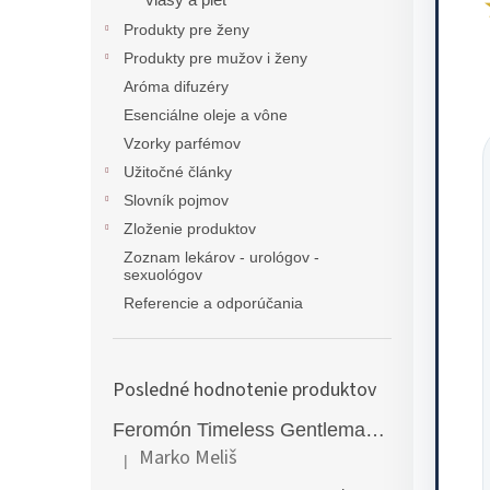
vlasy a pleť
Produkty pre ženy
Produkty pre mužov i ženy
Aróma difuzéry
Esenciálne oleje a vône
Vzorky parfémov
Užitočné články
Slovník pojmov
Zloženie produktov
Zoznam lekárov - urológov -
sexuológov
Referencie a odporúčania
Posledné hodnotenie produktov
Feromón Timeless Gentleman silný feromónový parfém pre mužov - 50ml
Marko Meliš
|
Hodnotenie produktu je 5 z 5 hviezdičiek.