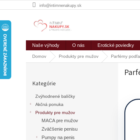
Prejsť
info@intimnenakupy.sk
na
obsah
Naše výhody
O nás
Erotické poviedky
Domov
Produkty pre mužov
Parfémy podľa
B
Parf
o
Preskočiť
č
Kategórie
kategórie
n
ý
Zvýhodnené balíčky
p
Akčná ponuka
a
n
Produkty pre mužov
e
MACA pre mužov
l
Zväčšenie penisu
Pumpy na penis