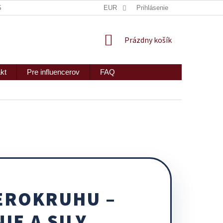
ISKRÉTNE ZASLANIE
MAPA SERVERU
EUR
Prihlásenie
2PEOPLE S.R.O.
NÁKUPNÝ
Prázdny košík
KOŠÍK
kt
Pre influencerov
FAQ
EROKRUHU –
E A SILY