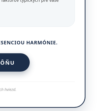
 faktorov typických pre vaše
ESENCIOU HARMÓNIE.
VÔŇU
ch hviezd.