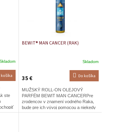
BEWIT® MAN CANCER (RAK)
Skladom
Skladom
 košíka
Do košíka
35 €
Ý
MUŽSKÝ ROLL-ON OLEJOVÝ
 ste
PARFÉM BEWIT MAN CANCERPre
m
zrodencov v znamení vodného Raka,
ochopiť
bude pre ich vývoj pomocou a niekedy
o
aj výzvou, začleniť do svojho
charakteru hodnoty protiľahlého
znamenia,...