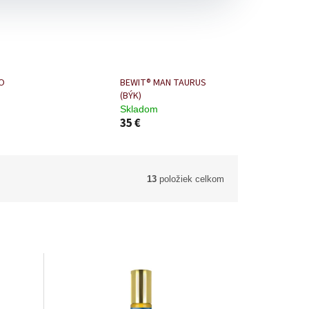
O
BEWIT® MAN TAURUS
(BÝK)
Skladom
35 €
13
položiek celkom