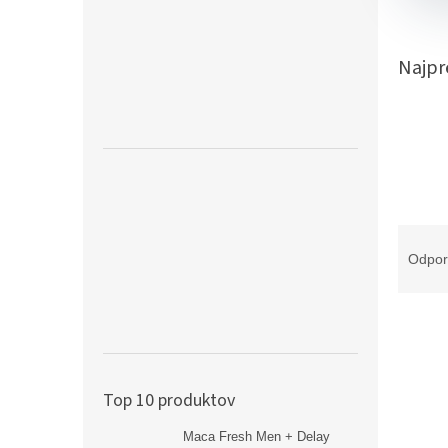
Najpr
R
a
Odpo
d
e
n
i
e
V
p
ý
Top 10 produktov
r
p
o
Maca Fresh Men + Delay
i