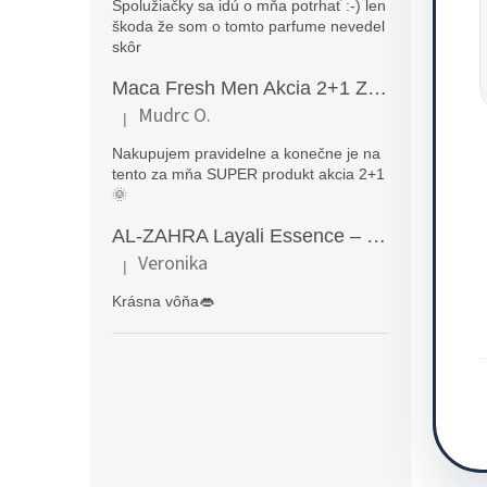
Spolužiačky sa idú o mňa potrhať :-) len
škoda že som o tomto parfume nevedel
skôr
Maca Fresh Men Akcia 2+1 ZDARMA (270kapsúl )
Mudrc O.
|
Hodnotenie produktu je 5 z 5 hviezdičiek.
Nakupujem pravidelne a konečne je na
tento za mňa SUPER produkt akcia 2+1
🌞
AL-ZAHRA Layali Essence – zmyselný arabský parfém pre ženy s originálnymi orientálnymi tónmi v luxusnom dubajskom štýle (50 ml)
Veronika
|
Hodnotenie produktu je 5 z 5 hviezdičiek.
Krásna vôňa👄