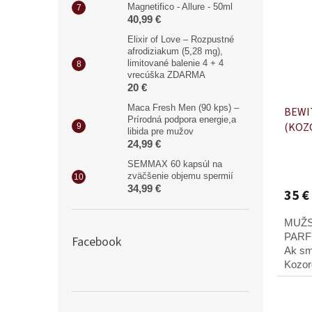
Magnetifico - Allure - 50ml
40,99 €
Elixir of Love – Rozpustné
afrodiziakum (5,28 mg),
limitované balenie 4 + 4
vrecúška ZDARMA
20 €
Maca Fresh Men (90 kps) –
BEWI
Prírodná podpora energie,a
(KOZ
libida pre mužov
24,99 €
SEMMAX 60 kapsúl na
zväčšenie objemu spermií
34,99 €
35 €
MUŽS
PARF
Facebook
Ak sm
Kozor
pocho
proti