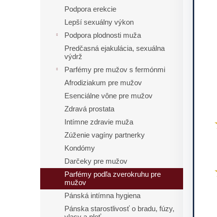
Podpora erekcie
Lepší sexuálny výkon
Podpora plodnosti muža
Predčasná ejakulácia, sexuálna
výdrž
Parfémy pre mužov s fermónmi
Afrodiziakum pre mužov
Esenciálne vône pre mužov
Zdravá prostata
Intímne zdravie muža
Zúženie vagíny partnerky
Kondómy
Darčeky pre mužov
Parfémy podľa zverokruhu pre
mužov
Pánská intímna hygiena
Pánska starostlivosť o bradu, fúzy,