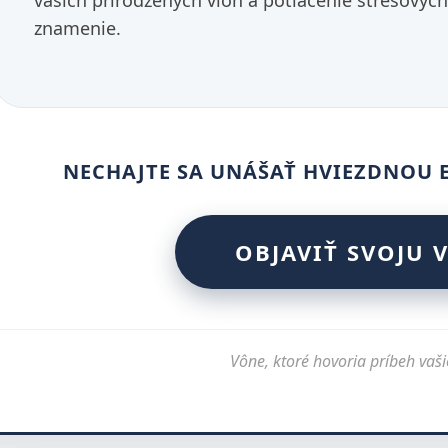
vašich prirodzených vlôh a potlačenie stresových
znamenie.
NECHAJTE SA UNÁŠAŤ HVIEZDNOU 
OBJAVIŤ SVOJU 
Vône, ktoré hovoria príbeh vaši