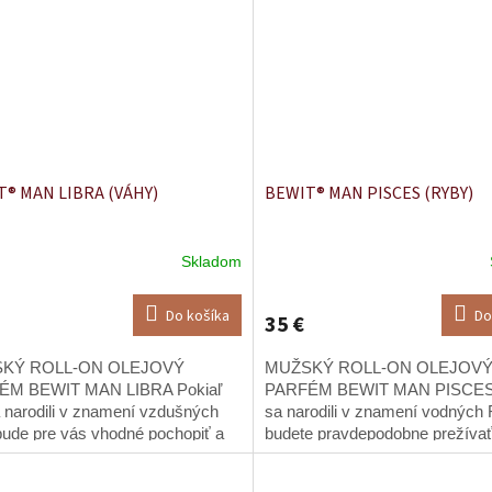
® MAN LIBRA (VÁHY)
BEWIT® MAN PISCES (RYBY)
Skladom
Do košíka
Do
35 €
KÝ ROLL-ON OLEJOVÝ
MUŽSKÝ ROLL-ON OLEJOV
ÉM BEWIT MAN LIBRA Pokiaľ
PARFÉM BEWIT MAN PISCES 
a narodili v znamení vzdušných
sa narodili v znamení vodných 
bude pre vás vhodné pochopiť a
budete pravdepodobne prežívať
ovať hodnoty protiľahlého
situácie, ktoré Vás budú vyzýv
ého Barana.
integrovanie hodnôt protiľahlého.