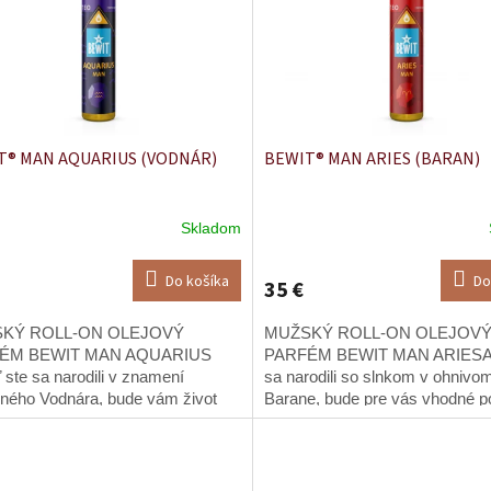
T® MAN AQUARIUS (VODNÁR)
BEWIT® MAN ARIES (BARAN)
Skladom
Do košíka
Do
35 €
KÝ ROLL-ON OLEJOVÝ
MUŽSKÝ ROLL-ON OLEJOV
ÉM BEWIT MAN AQUARIUS
PARFÉM BEWIT MAN ARIESAk
 ste sa narodili v znamení
sa narodili so slnkom v ohnivo
ného Vodnára, bude vám život
Barane, bude pre vás vhodné p
epodobne predkladať situácie a
a integrovať hodnoty protiľahléh
y, ktoré pre vás budú podnetom
znamenia vzdušných Váh.