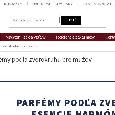
KONTAKTY
OBCHODNÉ PODMIENKY
100% INTÍMNE A D
HĽADAŤ
Magazín - sex a vzťahy
Referencie zákazníkov
Konta
 zverokruhu pre mužov
émy podľa zverokruhu pre mužov
PARFÉMY PODĽA ZV
ESENCIE HARMÓNI