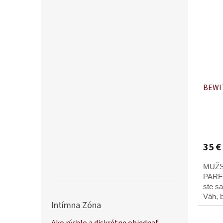
BEWIT
35 €
MUŽS
PARF
ste s
Váh, 
Intímna Zóna
integr
ohniv