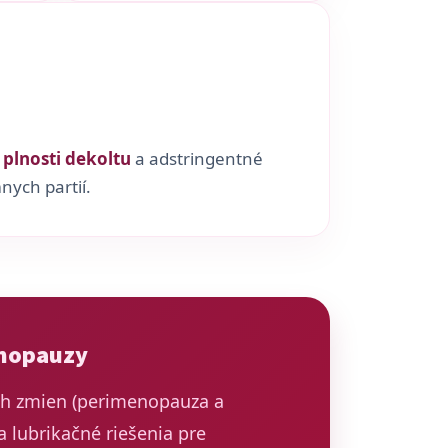
u
plnosti dekoltu
a adstringentné
nych partií.
nopauzy
h zmien (perimenopauza a
 lubrikačné riešenia pre