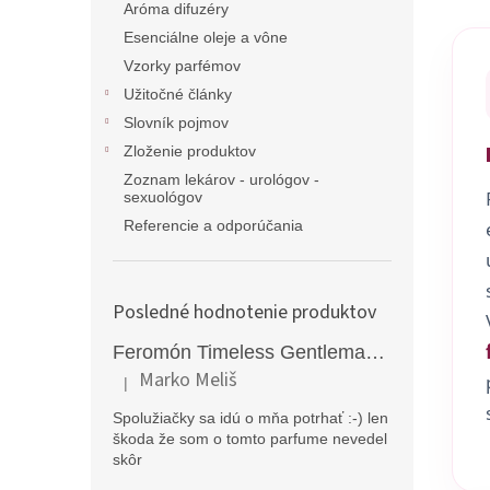
Aróma difuzéry
Esenciálne oleje a vône
Vzorky parfémov
Užitočné články
Slovník pojmov
Zloženie produktov
Zoznam lekárov - urológov -
sexuológov
Referencie a odporúčania
Posledné hodnotenie produktov
Feromón Timeless Gentleman silný feromónový parfém pre mužov - 50ml
Marko Meliš
|
Hodnotenie produktu je 5 z 5 hviezdičiek.
Spolužiačky sa idú o mňa potrhať :-) len
škoda že som o tomto parfume nevedel
skôr