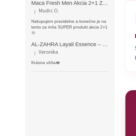
Maca Fresh Men Akcia 2+1 ZDARMA (270kapsúl )
Mudrc O.
|
Hodnotenie produktu je 5 z 5 hviezdičiek.
Nakupujem pravidelne a konečne je na
tento za mňa SUPER produkt akcia 2+1
🌞
AL-ZAHRA Layali Essence – zmyselný arabský parfém pre ženy s originálnymi orientálnymi tónmi v luxusnom dubajskom štýle (50 ml)
Veronika
|
Hodnotenie produktu je 5 z 5 hviezdičiek.
Krásna vôňa👄