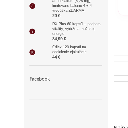
afrodiziakum (5,28 mg),
limitované balenie 4 + 4
vrecúška ZDARMA
20 €
RX Plus 60 kapsúl – podpora
vitality, výdrže a mužskej
energie
34,99 €
Crilex 120 kapsúl na
oddialenie ejakulácie
44 €
Facebook
Najpr