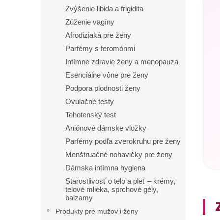
Zvýšenie libida a frigidita
Zúženie vagíny
Afrodiziaká pre ženy
Parfémy s feromónmi
Intímne zdravie ženy a menopauza
Esenciálne vône pre ženy
Podpora plodnosti ženy
Ovulačné testy
Tehotenský test
Aniónové dámske vložky
Parfémy podľa zverokruhu pre ženy
Menštruačné nohavičky pre ženy
Dámska intímna hygiena
Starostlivosť o telo a pleť – krémy,
telové mlieka, sprchové gély,
balzamy
Produkty pre mužov i ženy