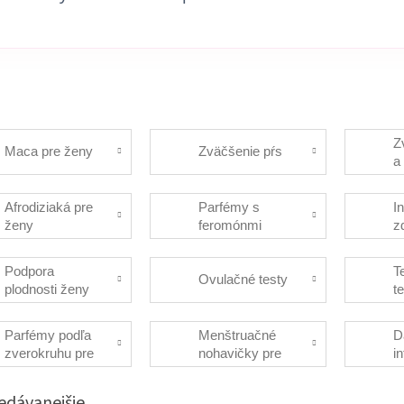
Z
Maca pre ženy
Zväčšenie pŕs
a 
Afrodiziaká pre
Parfémy s
I
ženy
feromónmi
z
m
Podpora
T
Ovulačné testy
plodnosti ženy
t
Parfémy podľa
Menštruačné
D
zverokruhu pre
nohavičky pre
i
ženy
ženy
h
edávanejšie