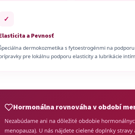
✓
Elasticita a Pevnosť
Špeciálna dermokozmetika s fytoestrogénmi na podpor
prípravky pre lokálnu podporu elasticity a lubrikácie intím
Hormonálna rovnováha v období me
Nezabúdame ani na dôležité obdobie hormonálnyc
menopauza). U nás nájdete cielené doplnky stravy a