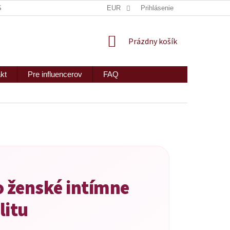
ISKRÉTNE ZASLANIE
MAPA SERVERU
EUR
Prihlásenie
2PEOPLE S.R.O.
NÁKUPNÝ
Prázdny košík
KOŠÍK
kt
Pre influencerov
FAQ
o ženské intímne
litu