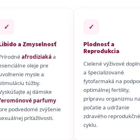
✓
✓
Libido a Zmyselnosť
Plodnosť a
Reprodukcia
Prírodné
afrodiziaká
a
Cielené výživové dopl
esenciálne oleje pre
a špecializované
uvoľnenie mysle a
fytofarmaká na podpo
stimuláciu túžby.
optimálnej fertility,
Vyskúšajte aj dámske
prípravu organizmu n
feromónové parfumy
počatie a udržanie
pre podvedomé zvýšenie
zdravého reprodukčn
sexuálnej príťažlivosti.
cyklu.