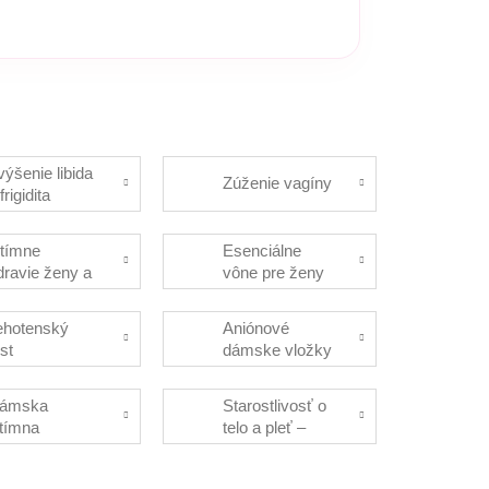
výšenie libida
Zúženie vagíny
frigidita
ntímne
Esenciálne
dravie ženy a
vône pre ženy
enopauza
ehotenský
Aniónové
est
dámske vložky
ámska
Starostlivosť o
ntímna
telo a pleť –
ygiena
krémy, telové
mlieka,