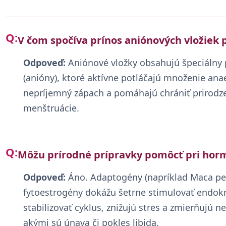
V čom spočíva prínos aniónových vložiek 
Odpoveď:
Aniónové vložky obsahujú špeciálny p
(anióny), ktoré aktívne potláčajú množenie ana
nepríjemný zápach a pomáhajú chrániť prirodz
menštruácie.
Môžu prírodné prípravky pomôcť pri hor
Odpoveď:
Áno. Adaptogény (napríklad Maca per
fytoestrogény dokážu šetrne stimulovať endok
stabilizovať cyklus, znižujú stres a zmierňujú 
akými sú únava či pokles libida.