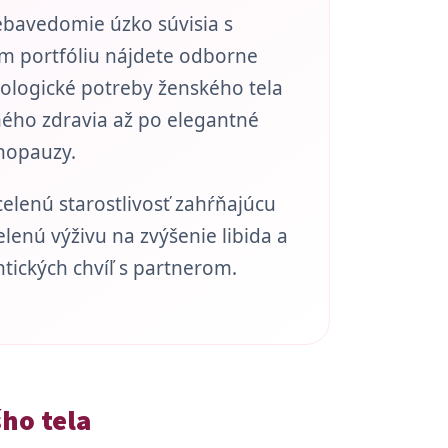
ebavedomie úzko súvisia s
m portfóliu nájdete odborne
iologické potreby ženského tela
ného zdravia až po elegantné
nopauzy.
celenú starostlivosť zahŕňajúcu
enú výživu na zvýšenie libida a
ických chvíľ s partnerom.
ho tela