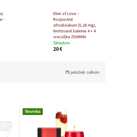
sprchové gély,
balzamy
ny
Elixir of Love –
e -
Rozpustné
afrodiziakum (5,28 mg),
limitované balenie 4 + 4
vrecúška ZDARMA
Skladom
20 €
75
položiek celkom
Novinka