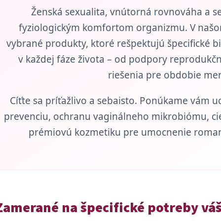
Ženská sexualita, vnútorná rovnováha a s
fyziologickým komfortom organizmu. V našo
vybrané produkty, ktoré rešpektujú špecifické b
v každej fáze života – od podpory reprodukč
riešenia pre obdobie me
Cíťte sa príťažlivo a sebaisto. Ponúkame vám u
prevenciu, ochranu vaginálneho mikrobiómu, ciel
prémiovú kozmetiku pre umocnenie romant
Zamerané na špecifické potreby váš