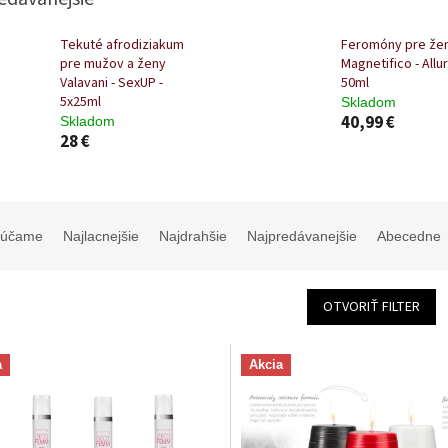
Tekuté afrodiziakum
Feromóny pre že
pre mužov a ženy
Magnetifico - Allur
Valavani - SexUP -
50ml
5x25ml
Skladom
40,99 €
Skladom
28 €
rúčame
Najlacnejšie
Najdrahšie
Najpredávanejšie
Abecedne
OTVORIŤ FILTER
a
Akcia