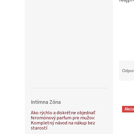
R
a
Odpo
d
e
n
i
Intímna Zóna
e
V
p
Akci
ý
Ako rýchlo a diskrétne objednať
r
feromónový parfum pre mužov:
p
o
Kompletný návod na nákup bez
i
starostí
d
s