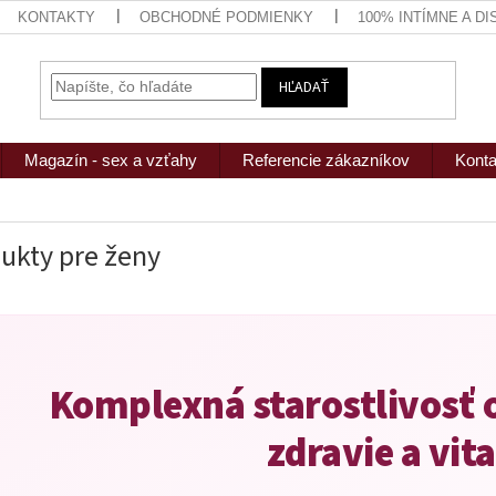
KONTAKTY
OBCHODNÉ PODMIENKY
100% INTÍMNE A D
HĽADAŤ
Magazín - sex a vzťahy
Referencie zákazníkov
Konta
ukty pre ženy
Komplexná starostlivosť 
zdravie a vita