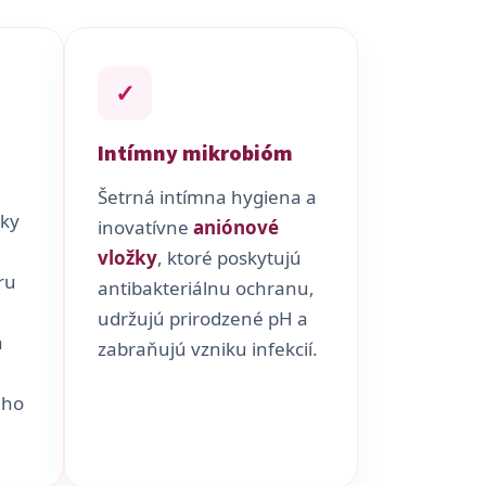
✓
Intímny mikrobióm
Šetrná intímna hygiena a
nky
inovatívne
aniónové
vložky
, ktoré poskytujú
ru
antibakteriálnu ochranu,
udržujú prirodzené pH a
a
zabraňujú vzniku infekcií.
ého