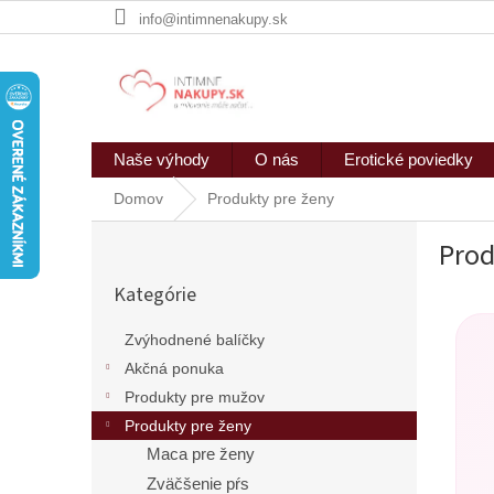
Prejsť
info@intimnenakupy.sk
na
obsah
Naše výhody
O nás
Erotické poviedky
Domov
Produkty pre ženy
B
Prod
o
Preskočiť
č
Kategórie
kategórie
n
ý
Zvýhodnené balíčky
p
Akčná ponuka
a
n
Produkty pre mužov
e
Produkty pre ženy
l
Maca pre ženy
Zväčšenie pŕs