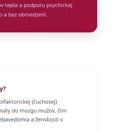
ov tepla a podporu psychickej
no a bez obmedzení.
y?
faktorickej (čuchovej)
ignály do mozgu mužov, čím
 sebavedomia a ženskosti v