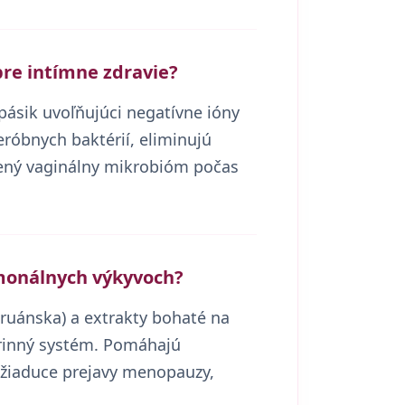
pre intímne zdravie?
ásik uvoľňujúci negatívne ióny
eróbnych baktérií, eliminujú
ený vaginálny mikrobióm počas
monálnych výkyvoch?
uánska) a extrakty bohaté na
rinný systém. Pomáhajú
nežiaduce prejavy menopauzy,