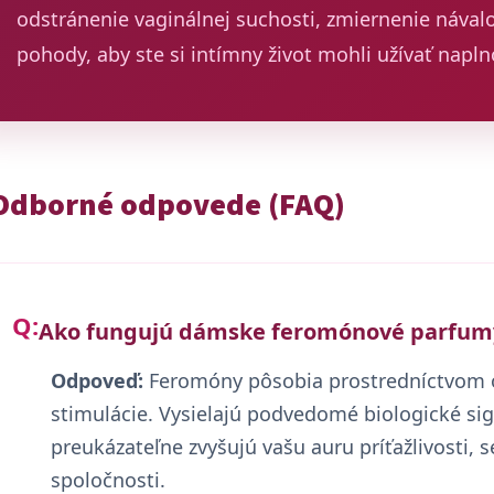
odstránenie vaginálnej suchosti, zmiernenie nával
pohody, aby ste si intímny život mohli užívať napl
Odborné odpovede (FAQ)
Ako fungujú dámske feromónové parfum
Odpoveď:
Feromóny pôsobia prostredníctvom ol
stimulácie. Vysielajú podvedomé biologické s
preukázateľne zvyšujú vašu auru príťažlivosti,
spoločnosti.