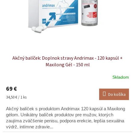
v
o
d
u
k
t
o
v
Akčný balíček: Doplnok stravy Andrimax - 120 kapsúl +
Maxilong Gél - 150 ml
Skladom
Priemerné
hodnotenie
69 €
produktu
Do košíka
je
Jednotková
34,50 € / 1 ks
5,0
cena:
z
Akčný balíček s produktom Andrimax 120 kapsúl a Maxilong
5
gélom. Unikátny balíček produktov pre mužov, ktorých
hviezdičiek.
zaujíma zväčšenie penisu, podpora erekcie, lepšia sexuálna
výdrž, intímne zdravie...