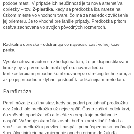
podobe masti. V prípade ich neúčinnosti je tu nová alternatíva
obriezky – tzv.
Z-plastika
, kedy sa predkožka iba nareže na
úzkom mieste vo vhodnom tvare, čo má za následok zväčšenie
jej priemeru. Je to vhodné pre ľahšie prípady. Predkožka pritom
ostáva zachovaná vo svojich pôvodných rozmeroch.
Radikálna obriezka - odstraňujú čo najväčšiu časť voľnej kože
penisu
Vysoko citovaní autori sa zhodujú na tom, že pri diagnostikovaní
fimózy by v prvom rade mala byť ordinovaná liečba
kortikosteroidmi prípadne kombinovanej so strečing technikami, a
až po jej prípadnom zlyhaní pristúpiť k radikálnejším metódam.
Parafimóza
Parafimóza je akútny stav, kedy sa podarí pretiahnuť predkožku
cez žaluď, ale predkožka už nejde späť. Často zaškrtí odtok krvi,
čo spôsobí opuchžaluďa a to ešte skomplikuje pretiahnutie
naspäť. Vyžaduje okamžitý zásah, buď rukami stlačiť žaluď a
snažiť sa predkožku prevliecť naspäť, pri neúspechu sa podávajú
špeciálne injekcie na zmiernenie opuchu priamo do žaluďa