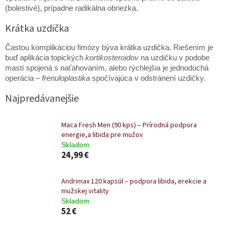
(bolestivé), prípadne radikálna obriezka.
Krátka uzdička
Častou komplikáciou fimózy býva krátka uzdička. Riešením je
buď aplikácia topických
kortikosteroidov
na uzdičku v podobe
mastí spojená s naťahovaním, alebo rýchlejšia je jednoduchá
operácia –
frenuloplastika
spočívajúca v odstránení uzdičky.
Najpredávanejšie
Maca Fresh Men (90 kps) – Prírodná podpora
energie,a libida pre mužov
Skladom
24,99 €
Andrimax 120 kapsúl – podpora libida, erekcie a
mužskej vitality
Skladom
52 €