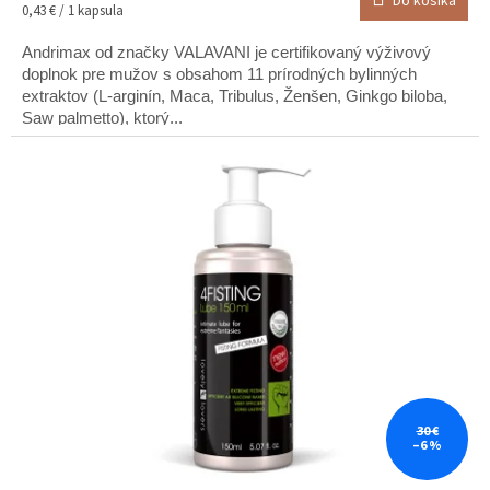
Do košíka
je
Jednotková
0,43 € / 1 kapsula
5,0
cena:
z
Andrimax od značky VALAVANI je certifikovaný výživový
5
doplnok pre mužov s obsahom 11 prírodných bylinných
hviezdičiek.
extraktov (L-arginín, Maca, Tribulus, Ženšen, Ginkgo biloba,
Saw palmetto), ktorý...
30 €
–6 %