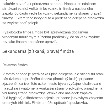
baktérie a tvorí tak prirodzenú ochranu. Naopak pri násilnom
strhávaní vzniká veľké riziko vzniku trhliniek a následného
zápalu, čo často vedie ku vzniku sekundárnej (získanej, pravej)
fimózy. Okrem toho nevyvinutá a predčasne odlepená predkožka
sa zvykne opäť prilepiť
Fyziologická fimóza môže byť sprevádzaná dočasným
vrodeným tubulárnym zúžením predkožky, čo sa však zvykne
rovnako časom spontánne upraviť.
Sekundárna (získaná, pravá) fimóza
Relatívna fimóza
V tomto prípade je predkožka úplne odlepená, ale stiahnutiu bráni
pás úzkeho nepružného tkaniva (fimotický kruh), prípadne
zjazvené tkanivo. Toto úzke miesto býva zvyčajne lokalizované
na rozhraní vnútornej a vonkajšej strany predkožky, prípadne na
vnútornej strane predkožky. Vzniká ako následok zápalov
(zlá hygiena) a fibrózneho hojenia, prípadne jazvovitým zhojením
drobných trhliniek. Fimózu môže spôsobiť aj cukrovka.