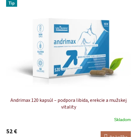
Tip
Andrimax 120 kapsúl – podpora libida, erekcie a mužskej
vitality
Skladom
Priemerné
hodnotenie
52 €
produktu