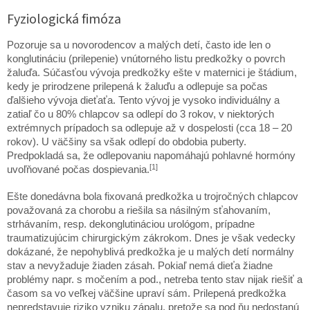
Fyziologická fimóza
Pozoruje sa u novorodencov a malých detí, často ide len o
konglutináciu (prilepenie) vnútorného listu predkožky o povrch
žaluďa. Súčasťou vývoja predkožky ešte v maternici je štádium,
kedy je prirodzene prilepená k žaluďu a odlepuje sa počas
ďalšieho vývoja dieťaťa. Tento vývoj je vysoko individuálny a
zatiaľ čo u 80% chlapcov sa odlepí do 3 rokov, v niektorých
extrémnych prípadoch sa odlepuje až v dospelosti (cca 18 – 20
rokov). U väčšiny sa však odlepí do obdobia puberty.
Predpokladá sa, že odlepovaniu napomáhajú pohlavné hormóny
[1]
uvoľňované počas dospievania.
Ešte donedávna bola fixovaná predkožka u trojročných chlapcov
považovaná za chorobu a riešila sa násilným sťahovaním,
strhávaním, resp. dekonglutináciou urológom, prípadne
traumatizujúcim chirurgickým zákrokom. Dnes je však vedecky
dokázané, že nepohyblivá predkožka je u malých detí normálny
stav a nevyžaduje žiaden zásah. Pokiaľ nemá dieťa žiadne
problémy napr. s močením a pod., netreba tento stav nijak riešiť a
časom sa vo veľkej väčšine upraví sám. Prilepená predkožka
nepredstavuje riziko vzniku zápalu, pretože sa pod ňu nedostanú