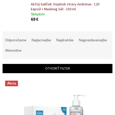
Akčný balíček: Doplnok stravy Andrimax - 120
kapsúl + Maxilong Gél - 150 ml
Skladom
69 €
R
a
Odporúčame
Najlacnejšie
Najdrahšie
Najpredávanejšie
d
e
Abecedne
n
i
e
OTVORIŤ FILTER
p
r
V
o
Akcia
ý
d
p
u
i
k
s
t
p
o
r