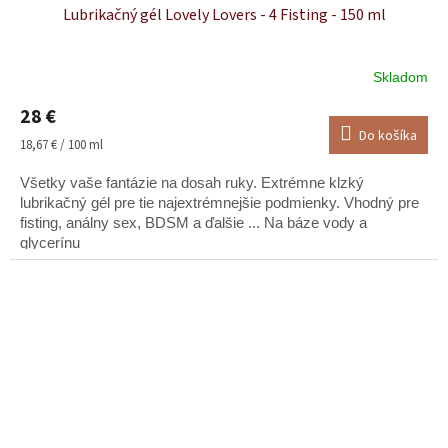
Lubrikačný gél Lovely Lovers - 4 Fisting - 150 ml
Skladom
Priemerné
hodnotenie
28 €
produktu
Do košíka
je
Jednotková
18,67 € / 100 ml
5,0
cena:
z
Všetky vaše fantázie na dosah ruky. Extrémne klzký
5
lubrikačný gél pre tie najextrémnejšie podmienky. Vhodný pre
hviezdičiek.
fisting, análny sex, BDSM a ďalšie ... Na báze vody a
glycerínu