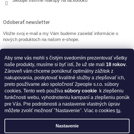
Sledujte Intímne Nákupy na facebooku
Odoberať newsletter
Vložte svoj e-mail a my Vám budeme zasielať informácie o
nových produktoch na našom e-shope.
Email
Aby sme vás mohli s čistým svedomím prezentovať všetky
naše produkty, musíme si byť istí, že už ste mali
18 rokov
.
PRIHLÁSIŤ SA
Zároveň vám chceme ponúknuť optimálny zážitok z
nakupovania, poskytovať kvalitné služby a zlepšovať ich,
preto používame ako spoločnosť 2people s.r.o. súbory
cookies.
Tento web používa
súbory cookie
k zlepšeniu
* Disclaimer: Bezpečnostné prehlásenie k výživovým
funkčnosti webu, vyhodnoteniu kampaní a zlepšeniu ponúk
doplnkom a kozmetike
pre Vás. Pre podrobnosti a nastavenie vlastných úprav
môžete zvoliť možnosť "Nastavenie". Viac o cookies
tu
.
Nastavenie
Vytvoril Shoptet