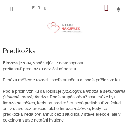
Prejsť
NÁKUP
na
EUR
obsah
KOŠÍK
Predkožka
Fimóza
je stav, spočívajúci v neschopnosti
pretiahnuť predkožku cez žaluď penisu.
Fimózu môžeme rozdeliť podľa stupňa a aj podľa príčin vzniku.
Podľa príčin vzniku sa rozlišuje
fyziologická fimóza
a
sekundárna
(získaná, pravá) fimóza
. Podľa stupňa závažnosti môže byť
fimóza
absolútna
, kedy sa predkožka nedá pretiahnuť za žaluď
ani v stave bez erekcie, alebo fimóza
relatívna
, kedy sa
predkožka nedá pretiahnuť cez žaluď iba v stave erekcie, ale v
pokojnom stave nebráni hygiene.