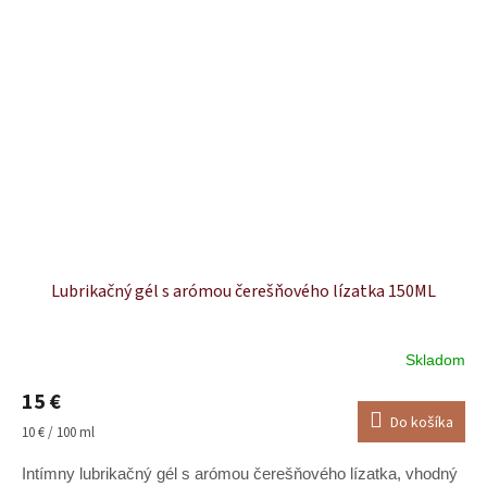
Lubrikačný gél s arómou čerešňového lízatka 150ML
Skladom
15 €
Do košíka
Jednotková
10 € / 100 ml
cena:
Intímny lubrikačný gél s arómou čerešňového lízatka, vhodný