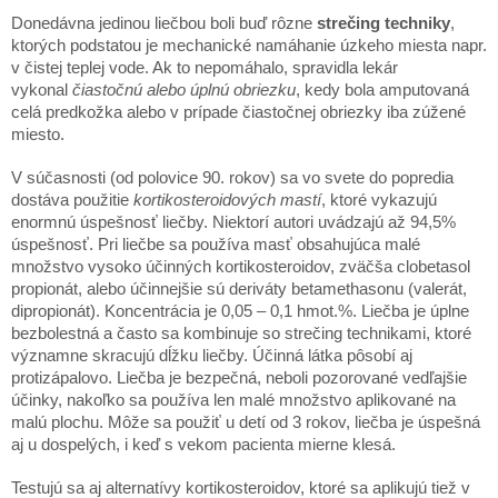
Donedávna jedinou liečbou boli buď rôzne
strečing techniky
,
ktorých podstatou je mechanické namáhanie úzkeho miesta napr.
v čistej teplej vode. Ak to nepomáhalo, spravidla lekár
vykonal
čiastočnú alebo úplnú obriezku
, kedy bola amputovaná
celá predkožka alebo v prípade čiastočnej obriezky iba zúžené
miesto.
V súčasnosti (od polovice 90. rokov) sa vo svete do popredia
dostáva použitie
kortikosteroidových mastí
, ktoré vykazujú
enormnú úspešnosť liečby. Niektorí autori uvádzajú až 94,5%
úspešnosť. Pri liečbe sa používa masť obsahujúca malé
množstvo vysoko účinných kortikosteroidov, zväčša clobetasol
propionát, alebo účinnejšie sú deriváty betamethasonu (valerát,
dipropionát). Koncentrácia je 0,05 – 0,1 hmot.%. Liečba je úplne
bezbolestná a často sa kombinuje so strečing technikami, ktoré
významne skracujú dĺžku liečby. Účinná látka pôsobí aj
protizápalovo. Liečba je bezpečná, neboli pozorované vedľajšie
účinky, nakoľko sa používa len malé množstvo aplikované na
malú plochu. Môže sa použiť u detí od 3 rokov, liečba je úspešná
aj u dospelých, i keď s vekom pacienta mierne klesá.
Testujú sa aj alternatívy kortikosteroidov, ktoré sa aplikujú tiež v