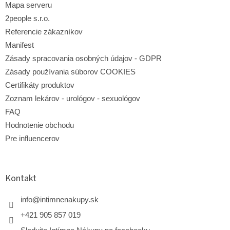
Mapa serveru
k
y
2people s.r.o.
v
Referencie zákazníkov
ý
p
Manifest
i
Zásady spracovania osobných údajov - GDPR
s
Zásady používania súborov COOKIES
u
Certifikáty produktov
Zoznam lekárov - urológov - sexuológov
FAQ
Hodnotenie obchodu
Pre influencerov
Kontakt
info
@
intimnenakupy.sk
+421 905 857 019