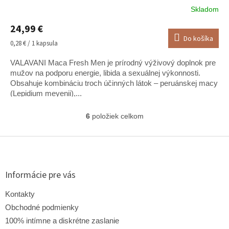
Skladom
Priemerné
hodnotenie
24,99 €
produktu
Do košíka
je
Jednotková
0,28 € / 1 kapsula
4,9
cena:
z
VALAVANI Maca Fresh Men je prírodný výživový doplnok pre
5
mužov na podporu energie, libida a sexuálnej výkonnosti.
hviezdičiek.
Obsahuje kombináciu troch účinných látok – peruánskej macy
(Lepidium meyenii),...
6
položiek celkom
O
v
l
Z
á
á
d
p
a
ä
Informácie pre vás
c
t
i
i
Kontakty
e
e
p
Obchodné podmienky
r
100% intímne a diskrétne zaslanie
v