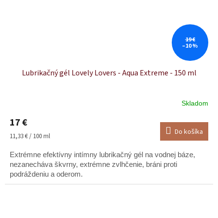
19 €
–10 %
Lubrikačný gél Lovely Lovers - Aqua Extreme - 150 ml
Skladom
17 €
Do košíka
Jednotková
11,33 € / 100 ml
cena:
Extrémne efektívny intímny lubrikačný gél na vodnej báze,
nezanecháva škvrny, extrémne zvlhčenie, bráni proti
podráždeniu a oderom.