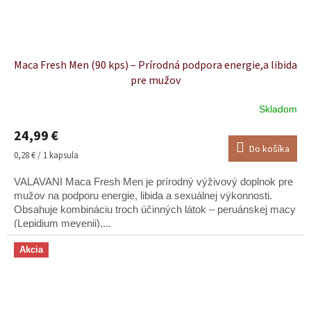
Maca Fresh Men (90 kps) – Prírodná podpora energie,a libida
pre mužov
Skladom
Priemerné
hodnotenie
24,99 €
produktu
Do košíka
je
Jednotková
0,28 € / 1 kapsula
4,9
cena:
z
VALAVANI Maca Fresh Men je prírodný výživový doplnok pre
5
mužov na podporu energie, libida a sexuálnej výkonnosti.
hviezdičiek.
Obsahuje kombináciu troch účinných látok – peruánskej macy
(Lepidium meyenii),...
Akcia