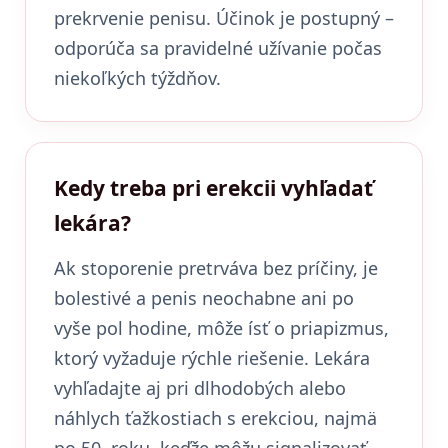
prekrvenie penisu. Účinok je postupný –
odporúča sa pravidelné užívanie počas
niekoľkých týždňov.
Kedy treba pri erekcii vyhľadať
lekára?
Ak stoporenie pretrváva bez príčiny, je
bolestivé a penis neochabne ani po
vyše pol hodine, môže ísť o priapizmus,
ktorý vyžaduje rýchle riešenie. Lekára
vyhľadajte aj pri dlhodobých alebo
náhlych ťažkostiach s erekciou, najmä
po 50. roku, keďže môžu signalizovať