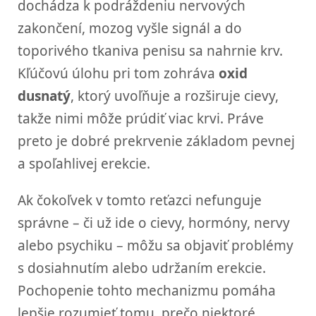
dochádza k podráždeniu nervových
zakončení, mozog vyšle signál a do
toporivého tkaniva penisu sa nahrnie krv.
Kľúčovú úlohu pri tom zohráva
oxid
dusnatý
, ktorý uvoľňuje a rozširuje cievy,
takže nimi môže prúdiť viac krvi. Práve
preto je dobré prekrvenie základom pevnej
a spoľahlivej erekcie.
Ak čokoľvek v tomto reťazci nefunguje
správne – či už ide o cievy, hormóny, nervy
alebo psychiku – môžu sa objaviť problémy
s dosiahnutím alebo udržaním erekcie.
Pochopenie tohto mechanizmu pomáha
lepšie rozumieť tomu, prečo niektoré