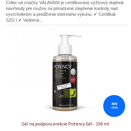
z
Crilex od značky VALAVANI je certifikovaný výživový doplnok
5
navrhnutý pre mužov na prirodzené zlepšenie kontroly nad
hviezdičiek.
vyvrcholením a predĺženie intímneho výkonu. ✔ Certifikát
SZÚ | ✔ Vedomá...
30 €
–6 %
Gél na podporu erekcie Potency Gél - 150 ml