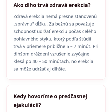
Ako dlho trvá zdravá erekcia?
Zdravá erekcia nemá presne stanovenú
„správnu" dĺžku. Za bežnú sa považuje
schopnosť udržať erekciu počas celého
pohlavného styku, ktorý podľa štúdií
trvá v priemere približne 5 – 7 minút. Pri
dlhšom dráždení vzrušenie zvyčajne
klesá po 40 – 50 minútach, no erekcia
sa môže udržať aj dlhšie.
Kedy hovoríme o predčasnej
ejakulácii?