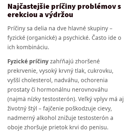
Najčastejšie príčiny problémov s
erekciou a výdržou
Príčiny sa delia na dve hlavné skupiny –
fyzické (organické) a psychické. Často ide o
ich kombináciu.
Fyzické príčiny
zahŕňajú zhoršené
prekrvenie, vysoký krvný tlak, cukrovku,
vyšší cholesterol, nadváhu, ochorenia
prostaty či hormonálnu nerovnováhu
(najmä nízky testosterón). Veľký vplyv má aj
životný štýl – fajčenie poškodzuje cievy,
nadmerný alkohol znižuje testosterón a
oboje zhoršuje prietok krvi do penisu.