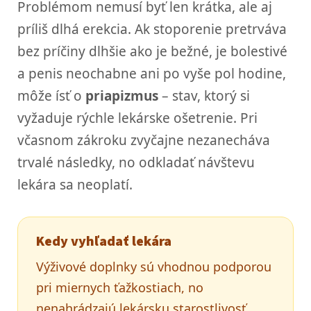
Problémom nemusí byť len krátka, ale aj
príliš dlhá erekcia. Ak stoporenie pretrváva
bez príčiny dlhšie ako je bežné, je bolestivé
a penis neochabne ani po vyše pol hodine,
môže ísť o
priapizmus
– stav, ktorý si
vyžaduje rýchle lekárske ošetrenie. Pri
včasnom zákroku zvyčajne nezanecháva
trvalé následky, no odkladať návštevu
lekára sa neoplatí.
Kedy vyhľadať lekára
Výživové doplnky sú vhodnou podporou
pri miernych ťažkostiach, no
nenahrádzajú lekársku starostlivosť.