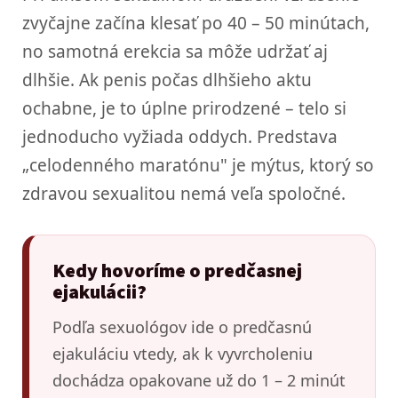
zvyčajne začína klesať po 40 – 50 minútach,
no samotná erekcia sa môže udržať aj
dlhšie. Ak penis počas dlhšieho aktu
ochabne, je to úplne prirodzené – telo si
jednoducho vyžiada oddych. Predstava
„celodenného maratónu" je mýtus, ktorý so
zdravou sexualitou nemá veľa spoločné.
Kedy hovoríme o predčasnej
ejakulácii?
Podľa sexuológov ide o predčasnú
ejakuláciu vtedy, ak k vyvrcholeniu
dochádza opakovane už do 1 – 2 minút