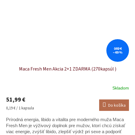
102 €
–49 %
Maca Fresh Men Akcia 2+1 ZDARMA (270kapsúl )
Skladom
Priemerné
hodnotenie
51,99 €
produktu
Do košíka
je
Jednotková
0,19 € / 1 kapsula
5,0
cena:
z
Prírodná energia, libido a vitalita pre moderného muža Maca
5
Fresh Men je výživový doplnok pre mužov, ktorí chcú získať
hviezdičiek.
viac energie, zvýšiť libido, zlepšiť výdrž pri sexe a podporiť