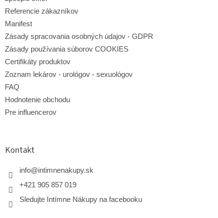
v
Referencie zákazníkov
ý
p
Manifest
i
Zásady spracovania osobných údajov - GDPR
s
Zásady používania súborov COOKIES
u
Certifikáty produktov
Zoznam lekárov - urológov - sexuológov
FAQ
Hodnotenie obchodu
Pre influencerov
Kontakt
info
@
intimnenakupy.sk
+421 905 857 019
Sledujte Intímne Nákupy na facebooku