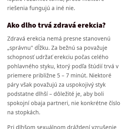
riešenia fungujú a iné nie.
Ako dlho trvá zdravá erekcia?
Zdravá erekcia nemá presne stanovenú
„správnu" dĺžku. Za bežnú sa považuje
schopnosť udržať erekciu počas celého
pohlavného styku, ktorý podľa štúdií trvá v
priemere približne 5 – 7 minút. Niektoré
páry však považujú za uspokojivý styk
podstatne dlhší – dôležité je, aby boli
spokojní obaja partneri, nie konkrétne číslo
na stopkách.
Pri dlhšom sexuálnom dráždení vzrušenie