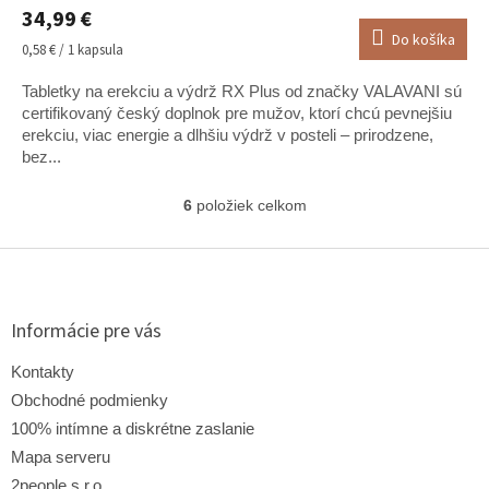
34,99 €
produktu
Do košíka
je
Jednotková
0,58 € / 1 kapsula
5,0
cena:
z
Tabletky na erekciu a výdrž RX Plus od značky VALAVANI sú
5
certifikovaný český doplnok pre mužov, ktorí chcú pevnejšiu
hviezdičiek.
erekciu, viac energie a dlhšiu výdrž v posteli – prirodzene,
bez...
6
položiek celkom
O
v
l
Z
á
á
d
p
a
ä
Informácie pre vás
c
t
i
i
Kontakty
e
e
p
Obchodné podmienky
r
100% intímne a diskrétne zaslanie
v
Mapa serveru
k
y
2people s.r.o.