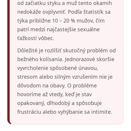
od začiatku styku a muž tento okamih
nedokáže ovplyvniť. Podľa štatistík sa
týka približne 10 – 20 % mužov, čím
patrí medzi najčastejšie sexuálne
ťažkosti vôbec.
Dôležité je rozlíšiť skutočný problém od
bežného kolísania. Jednorazové skoršie
vyvrcholenie spôsobené únavou,
stresom alebo silným vzrušením nie je
dôvodom na obavy. O probléme
hovoríme až vtedy, keď je stav
opakovaný, dlhodobý a spôsobuje
frustráciu alebo vyhýbanie sa intimite.