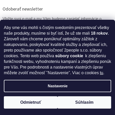
Odoberať newsletter
Vložte svoj e-mail a my Vám budeme zasielať informácie o
nových produktoch na našom e-shope.
Aby sme vás mohli s čistým svedomím prezentovať všetky
naše produkty, musíme si byť istí, že už ste mali
18 rokov
.
Email
Zároveň vám chceme ponúknuť optimálny zážitok z
nakupovania, poskytovať kvalitné služby a zlepšovať ich,
PRIHLÁSIŤ SA
preto používame ako spoločnosť 2people s.r.o. súbory
cookies.
Tento web používa
súbory cookie
k zlepšeniu
funkčnosti webu, vyhodnoteniu kampaní a zlepšeniu ponúk
pre Vás. Pre podrobnosti a nastavenie vlastných úprav
* Disclaimer: Bezpečnostné prehlásenie k výživovým
môžete zvoliť možnosť "Nastavenie". Viac o cookies
tu
.
doplnkom a kozmetike
Nastavenie
Vytvoril Shoptet
Odmietnuť
Súhlasím
Získajte kód na zľavu 5%
Copyright 2026
IntímneNákupy.sk
. Všetky práva vyhradené.