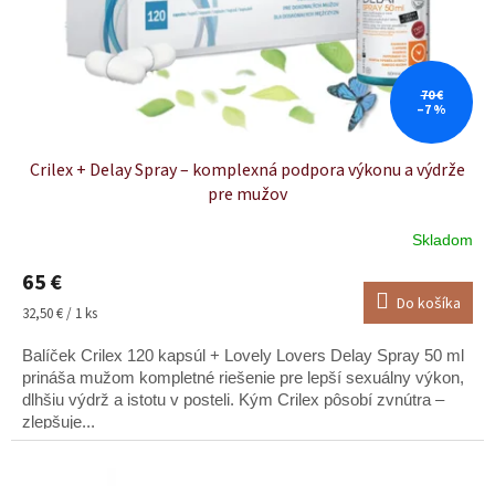
d
u
k
t
o
70 €
–7 %
v
Crilex + Delay Spray – komplexná podpora výkonu a výdrže
pre mužov
Skladom
65 €
Do košíka
Jednotková
32,50 € / 1 ks
cena:
Balíček Crilex 120 kapsúl + Lovely Lovers Delay Spray 50 ml
prináša mužom kompletné riešenie pre lepší sexuálny výkon,
dlhšiu výdrž a istotu v posteli. Kým Crilex pôsobí zvnútra –
zlepšuje...