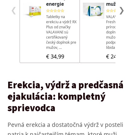
Erekcia, výdrž a predčasná
ejakulácia: kompletný
sprievodca
Pevná erekcia a dostatočná výdrž v posteli
patria k najčastejším témam, ktoré muži