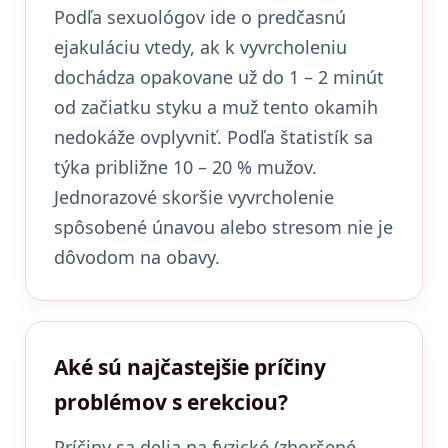
Podľa sexuológov ide o predčasnú
ejakuláciu vtedy, ak k vyvrcholeniu
dochádza opakovane už do 1 – 2 minút
od začiatku styku a muž tento okamih
nedokáže ovplyvniť. Podľa štatistík sa
týka približne 10 – 20 % mužov.
Jednorazové skoršie vyvrcholenie
spôsobené únavou alebo stresom nie je
dôvodom na obavy.
Aké sú najčastejšie príčiny
problémov s erekciou?
Príčiny sa delia na fyzické (zhoršené