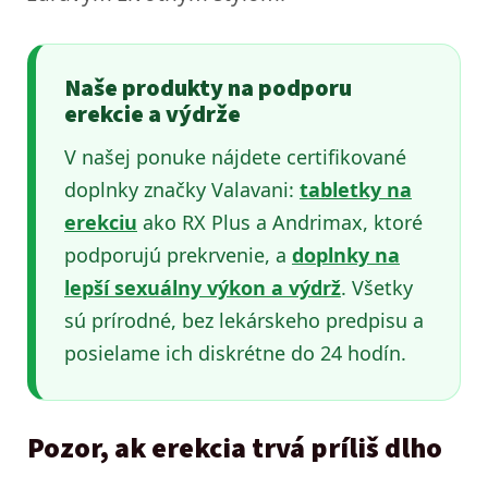
Naše produkty na podporu
erekcie a výdrže
V našej ponuke nájdete certifikované
doplnky značky Valavani:
tabletky na
erekciu
ako RX Plus a Andrimax, ktoré
podporujú prekrvenie, a
doplnky na
lepší sexuálny výkon a výdrž
. Všetky
sú prírodné, bez lekárskeho predpisu a
posielame ich diskrétne do 24 hodín.
Pozor, ak erekcia trvá príliš dlho