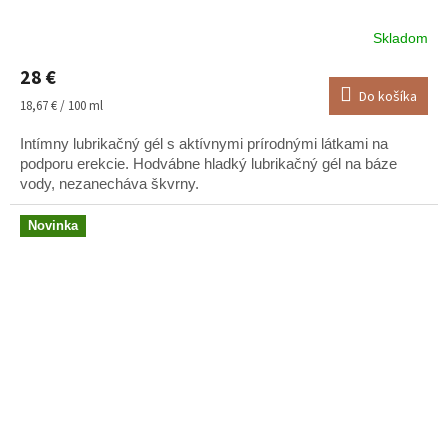
Skladom
Priemerné
hodnotenie
28 €
produktu
Do košíka
je
Jednotková
18,67 € / 100 ml
5,0
cena:
z
Intímny lubrikačný gél s aktívnymi prírodnými látkami na
5
podporu erekcie. Hodvábne hladký lubrikačný gél na báze
hviezdičiek.
vody, nezanecháva škvrny.
Novinka