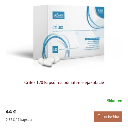
Crilex 120 kapsúl na oddialenie ejakulácie
Skladom
Priemerné
hodnotenie
44 €
produktu
Do košíka
je
Jednotková
0,37 € / 1 kapsula
5,0
cena: