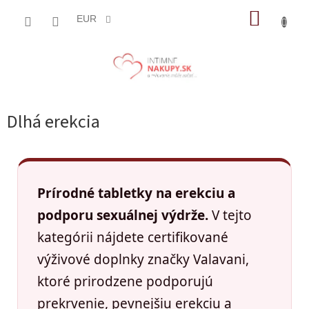
Prejsť
NÁKUP
na
EUR
obsah
KOŠÍK
Dlhá erekcia
Prírodné tabletky na erekciu a
podporu sexuálnej výdrže.
V tejto
kategórii nájdete certifikované
výživové doplnky značky Valavani,
ktoré prirodzene podporujú
prekrvenie, pevnejšiu erekciu a