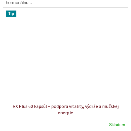
hormonálnu...
Tip
RX Plus 60 kapsúl – podpora vitality, výdrže a mužskej
energie
Skladom
Priemerné
hodnotenie