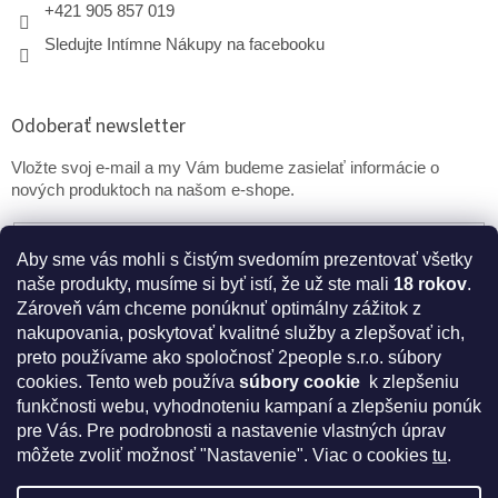
+421 905 857 019
Sledujte Intímne Nákupy na facebooku
Odoberať newsletter
Vložte svoj e-mail a my Vám budeme zasielať informácie o
nových produktoch na našom e-shope.
Email
Aby sme vás mohli s čistým svedomím prezentovať všetky
naše produkty, musíme si byť istí, že už ste mali
18 rokov
.
PRIHLÁSIŤ SA
Zároveň vám chceme ponúknuť optimálny zážitok z
nakupovania, poskytovať kvalitné služby a zlepšovať ich,
preto používame ako spoločnosť 2people s.r.o. súbory
cookies.
Tento web používa
súbory cookie
k zlepšeniu
* Disclaimer: Bezpečnostné prehlásenie k výživovým
funkčnosti webu, vyhodnoteniu kampaní a zlepšeniu ponúk
doplnkom a kozmetike
pre Vás. Pre podrobnosti a nastavenie vlastných úprav
môžete zvoliť možnosť "Nastavenie". Viac o cookies
tu
.