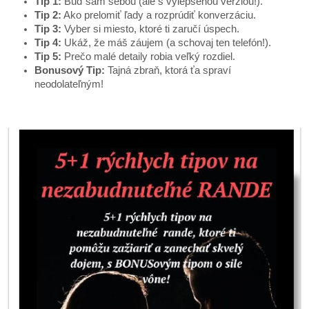
Tip 1:
Buď sám sebou (ale s vylepšenou verziou!).
Tip 2:
Ako prelomiť ľady a rozprúdiť konverzáciu.
Tip 3:
Vyber si miesto, ktoré ti zaručí úspech.
Tip 4:
Ukáž, že máš záujem (a schovaj ten telefón!).
Tip 5:
Prečo malé detaily robia veľký rozdiel.
Bonusový Tip:
Tajná zbraň, ktorá ťa spraví
neodolateľným!