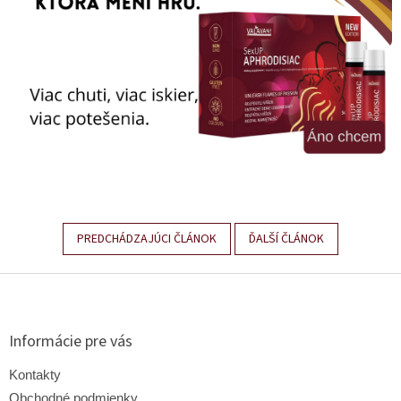
PREDCHÁDZAJÚCI ČLÁNOK
ĎALŠÍ ČLÁNOK
Z
á
p
ä
Informácie pre vás
t
i
Kontakty
e
Obchodné podmienky