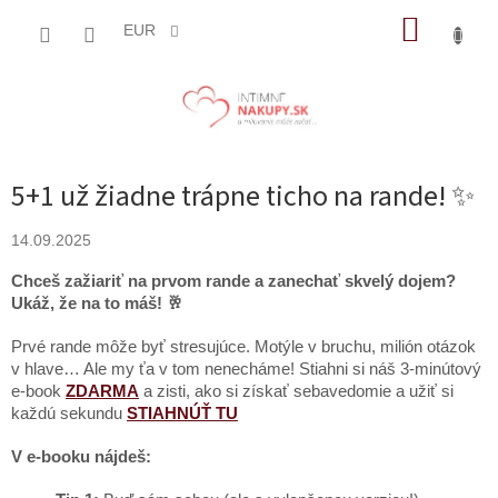
Prejsť
NÁKUP
na
EUR
obsah
KOŠÍK
5+1 už žiadne trápne ticho na rande! ✨
14.09.2025
Chceš zažiariť na prvom rande a zanechať skvelý dojem?
Ukáž, že na to máš! 🥂
Prvé rande môže byť stresujúce. Motýle v bruchu, milión otázok
v hlave… Ale my ťa v tom nenecháme! Stiahni si náš 3-minútový
e-book
ZDARMA
a zisti, ako si získať sebavedomie a užiť si
každú sekundu
STIAHNÚŤ TU
V e-booku nájdeš: