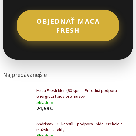
"Hodnotenie: 100 %.
OBJEDNAŤ MACA
Objednávam si u vás
FRESH
pravidelne. Naposledy som
skúsil
Andrimax
. Musím
povedať, že po vašich
výrobkoch mám silnejšie
orgazmy – doslovne
Najpredávanejšie
vybuchujem a striekam ako
žrebec."
Maca Fresh Men (90 kps) – Prírodná podpora
energie,a libida pre mužov
— Ivan
Skladom
24,99 €
Andrimax 120 kapsúl – podpora libida, erekcie a
mužskej vitality
"Veľmi milo ma prekvapila
Skladom