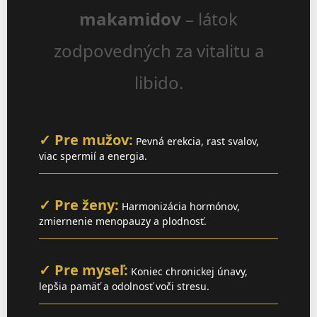
"Chcem vám nesmírně
makamidov
– látok
poděkovat nejen za Vaši
pružnost při vyřízení
zodpovedných za vitalitu a
objednávky
Semmax
, ale
libido.
především za velmi milé
překvapení. Chci
poděkovat za flakonek s
✓ Pre mužov:
Pevná erekcia, rast svalov,
feromony, ale hlavně za
viac spermií a energia.
nesmírně motivující
sdělení! Udělalo mi to
✓ Pre ženy:
Harmonizácia hormónov,
takovou radost, že jsem
zmiernenie menopauzy a plodnosť.
obojí nalepil na zrcadlo."
— Peter Faltus
✓ Pre myseľ:
Koniec chronickej únavy,
lepšia pamäť a odolnosť voči stresu.