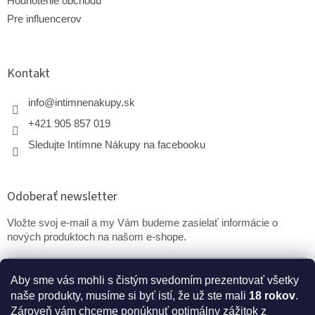
Hodnotenie obchodu
Pre influencerov
Kontakt
info
@
intimnenakupy.sk
+421 905 857 019
Sledujte Intímne Nákupy na facebooku
Odoberať newsletter
Vložte svoj e-mail a my Vám budeme zasielať informácie o
nových produktoch na našom e-shope.
Email
Aby sme vás mohli s čistým svedomím prezentovať všetky
naše produkty, musíme si byť istí, že už ste mali
18 rokov
.
PRIHLÁSIŤ SA
Zároveň vám chceme ponúknuť optimálny zážitok z