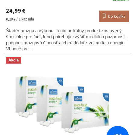
poďakovaním s veselým
hodnotenie
24,99 €
produktu
motívom na faktúre. Vidno,
Do košíka
je
Jednotková
0,28 € / 1 kapsula
že si zákazníkov vážite."
4,5
cena:
z
Štartér mozgu a výkonu. Tento unikátny produkt zostavený
5
— Š. B.
špeciálne pre ľudí, ktorí potrebujú zvýšiť mentálnu pozornosť,
hviezdičiek.
podporiť mozgovú činnosť a chcú dodať svojmu telu energiu.
Vhodné pre...
Akcia
"Tovar mi nedošiel úplný,
ale veľmi rýchlo zjednali
nápravu s osobným
ospravedlnením. Človek
spozná pravdu až podľa
reakcie na nezrovnalosť. Sú
fakt dobrí."