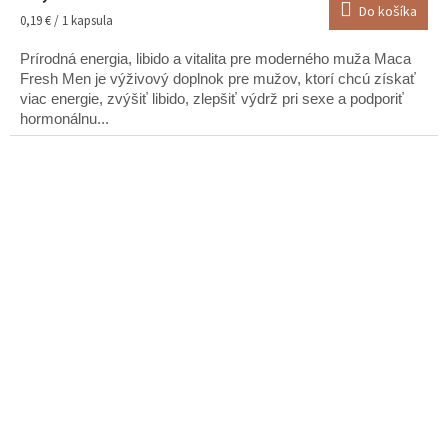
Do košíka
je
Jednotková
0,19 € / 1 kapsula
5,0
cena:
z
Prírodná energia, libido a vitalita pre moderného muža Maca
5
Fresh Men je výživový doplnok pre mužov, ktorí chcú získať
hviezdičiek.
viac energie, zvýšiť libido, zlepšiť výdrž pri sexe a podporiť
hormonálnu...