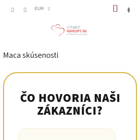
Prejsť
NÁKUP
na
EUR
obsah
KOŠÍK
Maca skúsenosti
ČO HOVORIA NAŠI
ZÁKAZNÍCI?