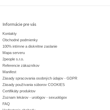
v
l
Z
á
á
d
p
a
ä
Informácie pre vás
c
t
i
i
Kontakty
e
e
p
Obchodné podmienky
r
100% intímne a diskrétne zaslanie
v
Mapa serveru
k
y
2people s.r.o.
v
Referencie zákazníkov
ý
p
Manifest
i
Zásady spracovania osobných údajov - GDPR
s
Zásady používania súborov COOKIES
u
Certifikáty produktov
Zoznam lekárov - urológov - sexuológov
FAQ