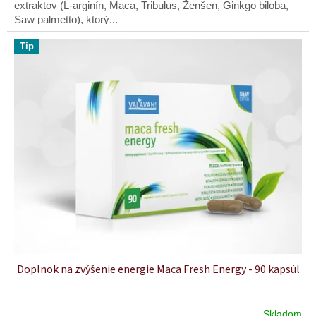
"Po týždni som zbadal, že
extraktov (L-arginín, Maca, Tribulus, Ženšen, Ginkgo biloba,
Saw palmetto), ktorý...
vládzem, som vitálnejší a
Tip
únava nastupuje pomalšie.
Beriem tento produkt
pravidelne zhruba rok a
nemienim prestať, má
skutočný fyzický prínos."
— M. K.
"Nedalo mi nenapísať
spätnú väzbu. Som milo
Doplnok na zvýšenie energie Maca Fresh Energy - 90 kapsúl
prekvapená darčekom
(
Maca pre ženy
) aj
Skladom
Priemerné