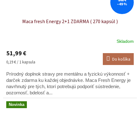
102 €
— L. F.
–49 %
Maca fresh Energy 2+1 ZDARMA ( 270 kapsúl )
"Referencia na
Skladom
Magnetifico Selection
:
51,99 €
Musím vám povedať, že tá
Do košíka
Jednotková
0,19 € / 1 kapsula
vôňavka je mega, asi na nej
cena:
Prírodný doplnok stravy pre mentálnu a fyzickú výkonnosť +
dačo bude, keď na ňu ide
darček zdarma ku každej objednávke. Maca Fresh Energy je
toľko žien!"
navrhnutý pre tých, ktorí potrebujú podporiť sústredenie,
pozornosť, bdelosť a...
— R. Z.
Novinka
"Mala som menšie obavy...