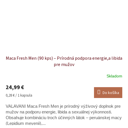
ale som nadštandardne
potešená. Od rýchleho
dodania až po vôňu
feromónov
Seduction
,
ktorá vydrží celý deň.
Určite to nie je moja
posledná objednávka."
Maca Fresh Men (90 kps) – Prírodná podpora energie,a libida
pre mužov
— Vivien21
Skladom
Priemerné
hodnotenie
24,99 €
produktu
Do košíka
je
Jednotková
0,28 € / 1 kapsula
4,9
cena:
z
VALAVANI Maca Fresh Men je prírodný výživový doplnok pre
5
mužov na podporu energie, libida a sexuálnej výkonnosti.
hviezdičiek.
Obsahuje kombináciu troch účinných látok – peruánskej macy
(Lepidium meyenii),...