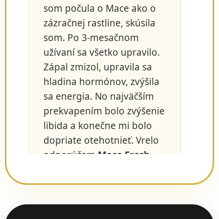
som počula o Mace ako o
zázračnej rastline, skúsila
som. Po 3-mesačnom
užívaní sa všetko upravilo.
Zápal zmizol, upravila sa
hladina hormónov, zvýšila
sa energia. No najväčším
prekvapením bolo zvýšenie
libida a konečne mi bolo
dopriate otehotnieť. Vrelo
odporúčam
Maca Fresh
Woman
!"
— Evka K.