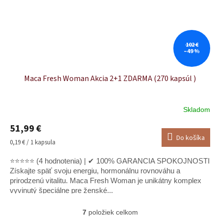
102 €
–49 %
Maca Fresh Woman Akcia 2+1 ZDARMA (270 kapsúl )
Skladom
51,99 €
Do košíka
Jednotková
0,19 € / 1 kapsula
cena:
⭐⭐⭐⭐⭐ (4 hodnotenia) | ✔ 100% GARANCIA SPOKOJNOSTI
Získajte späť svoju energiu, hormonálnu rovnováhu a
prirodzenú vitalitu. Maca Fresh Woman je unikátny komplex
vyvinutý špeciálne pre ženské...
7
položiek celkom
O