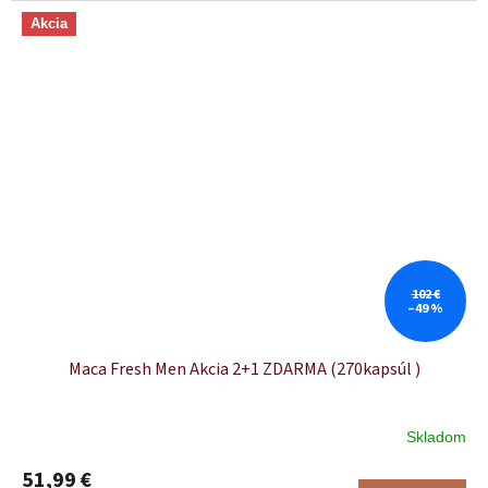
Akcia
102 €
–49 %
Maca Fresh Men Akcia 2+1 ZDARMA (270kapsúl )
Skladom
Priemerné
hodnotenie
51,99 €
produktu