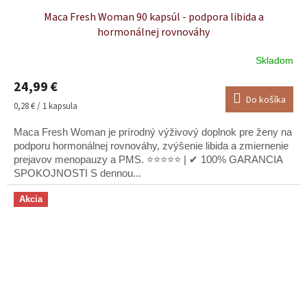
Maca Fresh Woman 90 kapsúl - podpora libida a
hormonálnej rovnováhy
Skladom
Priemerné
hodnotenie
24,99 €
produktu
Do košíka
je
Jednotková
0,28 € / 1 kapsula
5,0
cena:
z
Maca Fresh Woman je prírodný výživový doplnok pre ženy na
5
podporu hormonálnej rovnováhy, zvýšenie libida a zmiernenie
hviezdičiek.
prejavov menopauzy a PMS. ⭐⭐⭐⭐⭐ | ✔ 100% GARANCIA
SPOKOJNOSTI S dennou...
Akcia