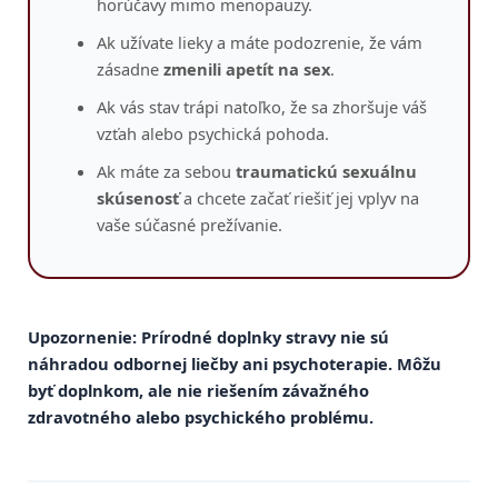
horúčavy mimo menopauzy.
Ak užívate lieky a máte podozrenie, že vám
zásadne
zmenili apetít na sex
.
Ak vás stav trápi natoľko, že sa zhoršuje váš
vzťah alebo psychická pohoda.
Ak máte za sebou
traumatickú sexuálnu
skúsenosť
a chcete začať riešiť jej vplyv na
vaše súčasné prežívanie.
Upozornenie: Prírodné doplnky stravy
nie sú
náhradou odbornej liečby
ani psychoterapie. Môžu
byť doplnkom, ale nie riešením závažného
zdravotného alebo psychického problému.