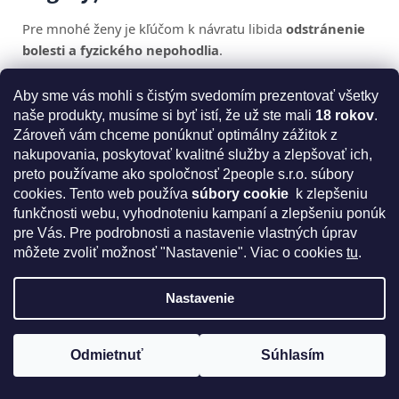
Pre mnohé ženy je kľúčom k návratu libida
odstránenie
bolesti a fyzického nepohodlia
.
Na intimnenakupy.sk nájdete:
Aby sme vás mohli s čistým svedomím prezentovať všetky
naše produkty, musíme si byť istí, že už ste mali
18 rokov
.
Lubrikanty na vodnej a silikónovej báze
Zároveň vám chceme ponúknuť optimálny zážitok z
Pomáhajú pri vaginálnej suchosti, uľahčujú prienik a
nakupovania, poskytovať kvalitné služby a zlepšovať ich,
znižujú trenie. Pre ženy po pôrode, pri dojčení alebo v
preto používame ako spoločnosť 2people s.r.o. súbory
menopauze sú často základnou výbavou.
cookies.
Tento web používa
súbory cookie
k zlepšeniu
funkčnosti webu, vyhodnoteniu kampaní a zlepšeniu ponúk
Intímnu kozmetiku a gély na podporu komfortu v
pre Vás. Pre podrobnosti a nastavenie vlastných úprav
menopauze
môžete zvoliť možnosť "Nastavenie". Viac o cookies
tu
.
Hydratačné gély, gély s kyselinou hyalurónovou či
špeciálne prípravky na dlhodobejšiu hydratáciu pošvy.
Nastavenie
Produkty na pocit zúženia vagíny
Niektoré ženy po pôrode alebo s vekom vnímajú
Odmietnuť
Súhlasím
zmeny tonusu pošvy. Špeciálne gély či pomôcky môžu
Získajte kód na zľavu 5%
subjektívne zlepšiť pocit pri styku. Vždy však platí: pri