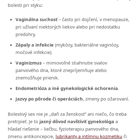
bolesti pri styku:
Vaginálna suchosť
– často pri dojčení, v menopauze,
pri užívaní niektorých liekov alebo pri nedostatku
predohry.
Zápaly a infekcie
(mykózy, bakteriálne vaginózy,
močové infekcie).
Vaginizmus
– mimovoľné stiahnutie svalov
panvového dna, ktoré znepríjemňuje alebo
znemožňuje prienik.
Endometrióza a iné gynekologické ochorenia
.
Jazvy po pôrode či operáciách
, zmeny po ožarovaní.
Bolestivý sex nie je „daň za ženskosť“ ani niečo, čo treba
pretrpieť. Je to
jasný dôvod navštíviť gynekológa
a
hľadať riešenie – liečbu, fyzioterapiu panvového dna,
zmenu antikoncepcie,
lubrikanty a intímnu kozmetiku
či