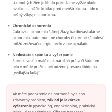
U mnohých žien je libido prirodzene vyššie okolo
ovulácie a nižšie krátko pred menštruáciou – ide o
bežný výkyv, nie poruchu.
Chronické ochorenia
Cukrovka, ochorenia štítnej žľazy, kardiovaskulárne
ochorenia, autoimunitné choroby či chronická bolesť
môžu znižovať energiu, prekrvenie aj náladu.
Nedostatok spánku a vyčerpanie
Starostlivosť o malé deti, náročná práca či štúdium –
telo v móde prežitia prirodzene presúva libido na
„vedľajšiu koľaj“.
Ak máte podozrenie na hormonálny alebo
zdravotný problém,
základ je lekárske
vyšetrenie
(gynekológ, endokrinológ, praktický
lekár). Žiadny doplnok výživy to nenahradí.