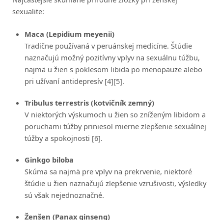
sexualite:
Maca (Lepidium meyenii)
Tradične používaná v peruánskej medicíne. Štúdie
naznačujú možný pozitívny vplyv na sexuálnu túžbu,
najmä u žien s poklesom libida po menopauze alebo
pri užívaní antidepresív [4][5].
Tribulus terrestris (kotvičník zemný)
V niektorých výskumoch u žien so zníženým libidom a
poruchami túžby priniesol mierne zlepšenie sexuálnej
túžby a spokojnosti [6].
Ginkgo biloba
Skúma sa najmä pre vplyv na prekrvenie, niektoré
štúdie u žien naznačujú zlepšenie vzrušivosti, výsledky
sú však nejednoznačné.
Ženšen (Panax ginseng)