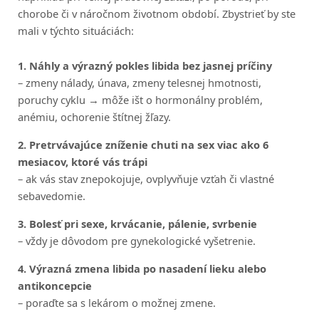
chorobe či v náročnom životnom období. Zbystrieť by ste
mali v týchto situáciách:
1. Náhly a výrazný pokles libida bez jasnej príčiny
– zmeny nálady, únava, zmeny telesnej hmotnosti,
poruchy cyklu → môže išt o hormonálny problém,
anémiu, ochorenie štítnej žľazy.
2. Pretrvávajúce zníženie chuti na sex viac ako 6
mesiacov, ktoré vás trápi
– ak vás stav znepokojuje, ovplyvňuje vzťah či vlastné
sebavedomie.
3. Bolesť pri sexe, krvácanie, pálenie, svrbenie
– vždy je dôvodom pre gynekologické vyšetrenie.
4. Výrazná zmena libida po nasadení lieku alebo
antikoncepcie
– poraďte sa s lekárom o možnej zmene.