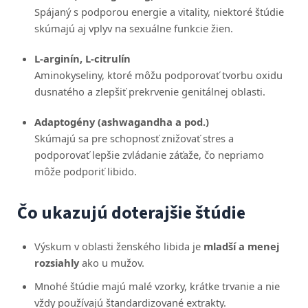
Spájaný s podporou energie a vitality, niektoré štúdie
skúmajú aj vplyv na sexuálne funkcie žien.
L-arginín, L-citrulín
Aminokyseliny, ktoré môžu podporovať tvorbu oxidu
dusnatého a zlepšiť prekrvenie genitálnej oblasti.
Adaptogény (ashwagandha a pod.)
Skúmajú sa pre schopnosť znižovať stres a
podporovať lepšie zvládanie záťaže, čo nepriamo
môže podporiť libido.
Čo ukazujú doterajšie štúdie
Výskum v oblasti ženského libida je
mladší a menej
rozsiahly
ako u mužov.
Mnohé štúdie majú malé vzorky, krátke trvanie a nie
vždy používajú štandardizované extrakty.