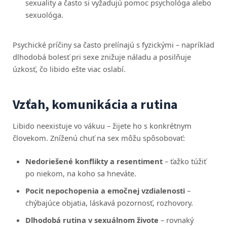
sexuality a často si vyžadujú pomoc psychológa alebo
sexuológa.
Psychické príčiny sa často prelínajú s fyzickými – napríklad
dlhodobá bolesť pri sexe znižuje náladu a posilňuje
úzkosť, čo libido ešte viac oslabí.
Vzťah, komunikácia a rutina
Libido neexistuje vo vákuu – žijete ho s konkrétnym
človekom. Zníženú chuť na sex môžu spôsobovať:
Nedoriešené konflikty a resentiment
– ťažko túžiť
po niekom, na koho sa hneváte.
Pocit nepochopenia a emočnej vzdialenosti
–
chýbajúce objatia, láskavá pozornosť, rozhovory.
Dlhodobá rutina v sexuálnom živote
– rovnaký