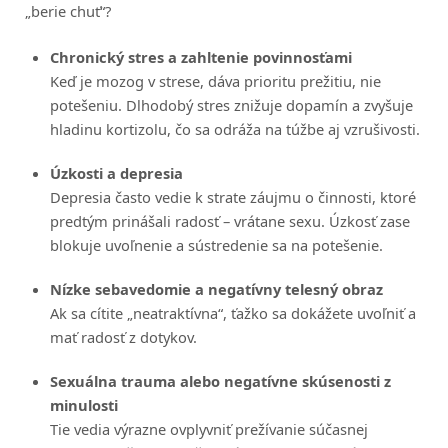
„berie chuť“?
Chronický stres a zahltenie povinnosťami
Keď je mozog v strese, dáva prioritu prežitiu, nie
potešeniu. Dlhodobý stres znižuje dopamín a zvyšuje
hladinu kortizolu, čo sa odráža na túžbe aj vzrušivosti.
Úzkosti a depresia
Depresia často vedie k strate záujmu o činnosti, ktoré
predtým prinášali radosť – vrátane sexu. Úzkosť zase
blokuje uvoľnenie a sústredenie sa na potešenie.
Nízke sebavedomie a negatívny telesný obraz
Ak sa cítite „neatraktívna“, ťažko sa dokážete uvoľniť a
mať radosť z dotykov.
Sexuálna trauma alebo negatívne skúsenosti z
minulosti
Tie vedia výrazne ovplyvniť prežívanie súčasnej