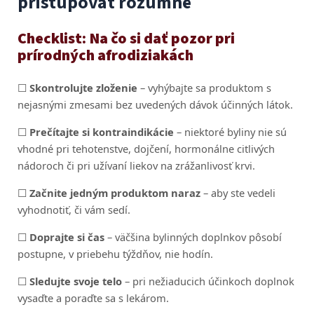
pristupovať rozumne
Checklist: Na čo si dať pozor pri
prírodných afrodiziakách
☐
Skontrolujte zloženie
– vyhýbajte sa produktom s
nejasnými zmesami bez uvedených dávok účinných látok.
☐
Prečítajte si kontraindikácie
– niektoré byliny nie sú
vhodné pri tehotenstve, dojčení, hormonálne citlivých
nádoroch či pri užívaní liekov na zrážanlivosť krvi.
☐
Začnite jedným produktom naraz
– aby ste vedeli
vyhodnotiť, či vám sedí.
☐
Doprajte si čas
– väčšina bylinných doplnkov pôsobí
postupne, v priebehu týždňov, nie hodín.
☐
Sledujte svoje telo
– pri nežiaducich účinkoch doplnok
vysaďte a poraďte sa s lekárom.