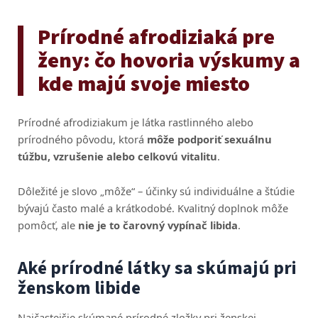
Prírodné afrodiziaká pre
ženy: čo hovoria výskumy a
kde majú svoje miesto
Prírodné afrodiziakum je látka rastlinného alebo
prírodného pôvodu, ktorá
môže podporiť sexuálnu
túžbu, vzrušenie alebo celkovú vitalitu
.
Dôležité je slovo „môže“ – účinky sú individuálne a štúdie
bývajú často malé a krátkodobé. Kvalitný doplnok môže
pomôcť, ale
nie je to čarovný vypínač libida
.
Aké prírodné látky sa skúmajú pri
ženskom libide
Najčastejšie skúmané prírodné zložky pri ženskej