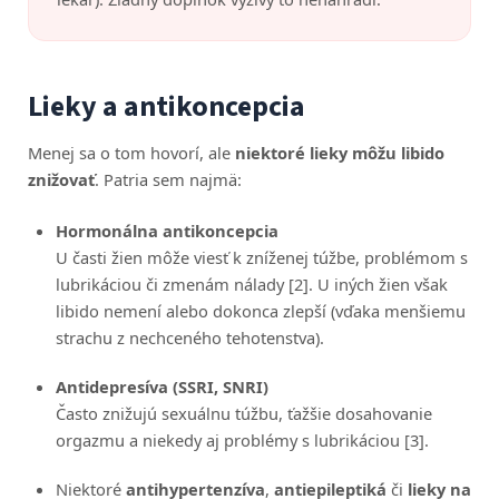
Lieky a antikoncepcia
Menej sa o tom hovorí, ale
niektoré lieky môžu libido
znižovať
. Patria sem najmä:
Hormonálna antikoncepcia
U časti žien môže viesť k zníženej túžbe, problémom s
lubrikáciou či zmenám nálady [2]. U iných žien však
libido nemení alebo dokonca zlepší (vďaka menšiemu
strachu z nechceného tehotenstva).
Antidepresíva (SSRI, SNRI)
Často znižujú sexuálnu túžbu, ťažšie dosahovanie
orgazmu a niekedy aj problémy s lubrikáciou [3].
Niektoré
antihypertenzíva
,
antiepileptiká
či
lieky na