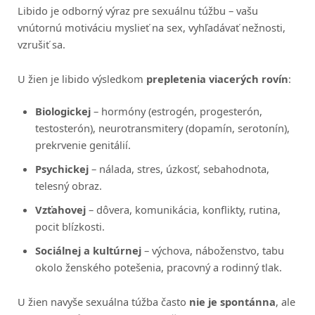
Libido je odborný výraz pre sexuálnu túžbu – vašu
vnútornú motiváciu myslieť na sex, vyhľadávať nežnosti,
vzrušiť sa.
U žien je libido výsledkom
prepletenia viacerých rovín
:
Biologickej
– hormóny (estrogén, progesterón,
testosterón), neurotransmitery (dopamín, serotonín),
prekrvenie genitálií.
Psychickej
– nálada, stres, úzkosť, sebahodnota,
telesný obraz.
Vzťahovej
– dôvera, komunikácia, konflikty, rutina,
pocit blízkosti.
Sociálnej a kultúrnej
– výchova, náboženstvo, tabu
okolo ženského potešenia, pracovný a rodinný tlak.
U žien navyše sexuálna túžba často
nie je spontánna
, ale