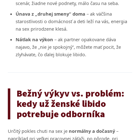
scenár, žiadne nové podnety, málo času na seba.
Únava z „druhej smeny“ doma
– ak väčšina
starostlivosti o domácnosť a deti leží na vás, energia
na sex prirodzene klesá.
Nátlak na výkon
– ak partner opakovane dáva
najavo, že „nie je spokojný“, môžete mať pocit, že
zlyhávate, čo ďalej blokuje libido.
Bežný výkyv vs. problém:
kedy už ženské libido
potrebuje odborníka
Určitý pokles chuti na sex je
normálny a dočasný
–
napríklad pri veľkej pracovnej záťaži, po pôrode, pri