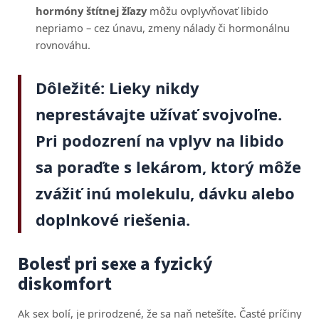
hormóny štítnej žľazy
môžu ovplyvňovať libido
nepriamo – cez únavu, zmeny nálady či hormonálnu
rovnováhu.
Dôležité: Lieky
nikdy
neprestávajte užívať svojvoľne
.
Pri podozrení na vplyv na libido
sa poraďte s lekárom, ktorý môže
zvážiť inú molekulu, dávku alebo
doplnkové riešenia.
Bolesť pri sexe a fyzický
diskomfort
Ak sex bolí, je prirodzené, že sa naň netešíte. Časté príčiny