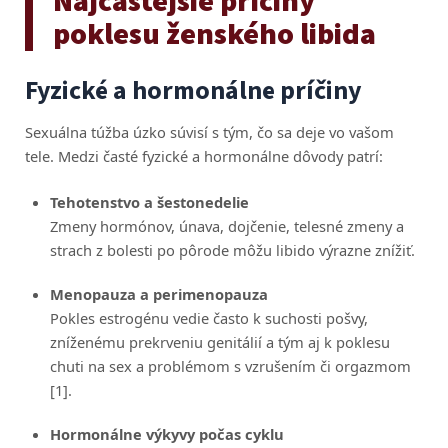
Najčastejšie príčiny
poklesu ženského libida
Fyzické a hormonálne príčiny
Sexuálna túžba úzko súvisí s tým, čo sa deje vo vašom
tele. Medzi časté fyzické a hormonálne dôvody patrí:
Tehotenstvo a šestonedelie
Zmeny hormónov, únava, dojčenie, telesné zmeny a
strach z bolesti po pôrode môžu libido výrazne znížiť.
Menopauza a perimenopauza
Pokles estrogénu vedie často k suchosti pošvy,
zníženému prekrveniu genitálií a tým aj k poklesu
chuti na sex a problémom s vzrušením či orgazmom
[1].
Hormonálne výkyvy počas cyklu