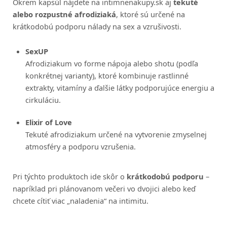
Okrem kapsúl nájdete na intimnenakupy.sk aj
tekuté
alebo rozpustné afrodiziaká
, ktoré sú určené na
krátkodobú podporu nálady na sex a vzrušivosti.
SexUP
Afrodiziakum vo forme nápoja alebo shotu (podľa
konkrétnej varianty), ktoré kombinuje rastlinné
extrakty, vitamíny a ďalšie látky podporujúce energiu a
cirkuláciu.
Elixir of Love
Tekuté afrodiziakum určené na vytvorenie zmyselnej
atmosféry a podporu vzrušenia.
Pri týchto produktoch ide skôr o
krátkodobú podporu
–
napríklad pri plánovanom večeri vo dvojici alebo keď
chcete cítiť viac „naladenia“ na intimitu.