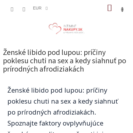
Prejsť
NÁKUP
na
EUR
obsah
KOŠÍK
Ženské libido pod lupou: príčiny
poklesu chuti na sex a kedy siahnuť po
prírodných afrodiziakách
Ženské libido pod lupou: príčiny
poklesu chuti na sex a kedy siahnuť
po prírodných afrodiziakách.
Spoznajte faktory ovplyvňujúce