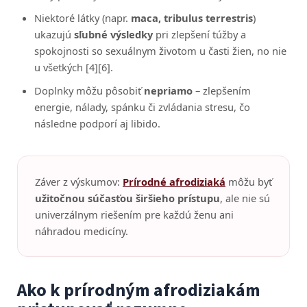
Niektoré látky (napr.
maca, tribulus terrestris
)
ukazujú
sľubné výsledky
pri zlepšení túžby a
spokojnosti so sexuálnym životom u časti žien, no nie
u všetkých [4][6].
Doplnky môžu pôsobiť
nepriamo
– zlepšením
energie, nálady, spánku či zvládania stresu, čo
následne podporí aj libido.
Záver z výskumov:
Prírodné afrodiziaká
môžu byť
užitočnou súčasťou širšieho prístupu
, ale nie sú
univerzálnym riešením pre každú ženu ani
náhradou medicíny.
Ako k prírodným afrodiziakám