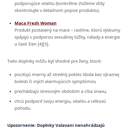
podporujúce vitalitu (konkrétne zloženie vždy
skontrolujte v detailnom popise produktu).
Maca Fresh Woman
Produkt postavený na mace – rastline, ktorú výskumy
spájajú s podporou sexuálnej túžby, nálady a energie
u časti žien [4][5].
Tieto doplnky môžu byť vhodné pre ženy, ktoré:
pociťujú mierny až stredný pokles libida bez výraznej
bolesti či iných alarmujúcich symptómov,
prechádzajú stresovým obdobím a cítia únavu,
chcú podporiť svoju energiu, vitalitu a celkovú
pohodu.
Upozornenie: Doplnky Valavani nenahrádzajú