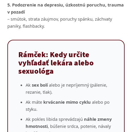
5. Podozrenie na depresiu, úzkostnú poruchu, trauma
v pozadí
– smútok, strata záujmov, poruchy spánku, záchvaty
paniky, flashbacky.
Rámček: Kedy určite
vyhľadať lekára alebo
sexuológa
Ak
sex bolí
alebo je nepríjemný (pálenie,
rezanie, tlak).
Ak máte
krvácanie mimo cyklu
alebo po
styku.
Ak pokles libida sprevádzajú
náhle zmeny
hmotnosti
, búšenie srdca, potenie, návaly