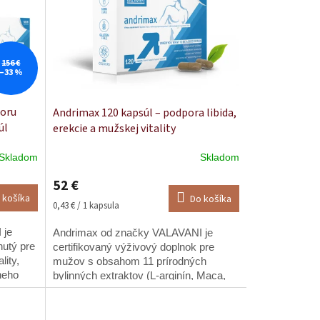
156 €
–33 %
oru
Andrimax 120 kapsúl – podpora libida,
úl
erekcie a mužskej vitality
Skladom
Skladom
Priemerné
hodnotenie
52 €
produktu
 košíka
Do košíka
je
Jednotková
0,43 € / 1 kapsula
5,0
cena:
z
 je
Andrimax od značky VALAVANI je
5
nutý pre
certifikovaný výživový doplnok pre
hviezdičiek.
lity,
mužov s obsahom 11 prírodných
neho
bylinných extraktov (L-arginín, Maca,
Tribulus, Ženšen, Ginkgo biloba, Saw
palmetto), ktorý...