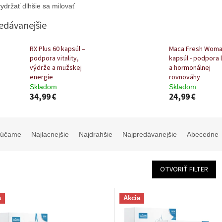
edávanejšie
RX Plus 60 kapsúl –
Maca Fresh Woma
podpora vitality,
kapsúl - podpora l
výdrže a mužskej
a hormonálnej
energie
rovnováhy
Skladom
Skladom
34,99 €
24,99 €
rúčame
Najlacnejšie
Najdrahšie
Najpredávanejšie
Abecedne
OTVORIŤ FILTER
a
Akcia