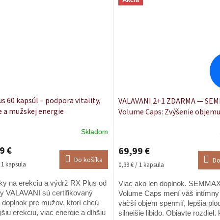
je...
s 60 kapsúl – podpora vitality,
VALAVANI 2+1 ZDARMA — SE
e a mužskej energie
Volume Caps: Zvýšenie objem
spermií, zvýšená vitalita a výk
Skladom
kapsúl
erné
Priemerné
tenie
hodnotenie
9 €
69,99 €
ktu
produktu
Do košíka
Do
je
ková
Jednotková
/ 1 kapsula
0,39 € / 1 kapsula
5,0
cena:
z
tky na erekciu a výdrž RX Plus od
Viac ako len doplnok. SEMMA
5
y VALAVANI sú certifikovaný
Volume Caps mení váš intímny 
ičiek.
hviezdičiek.
 doplnok pre mužov, ktorí chcú
väčší objem spermií, lepšia plo
šiu erekciu, viac energie a dlhšiu
silnejšie libido. Objavte rozdiel, 