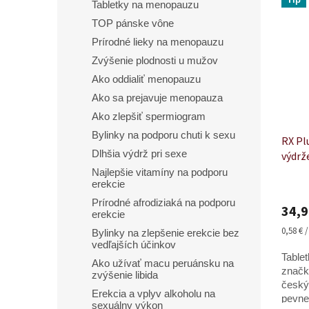
zlepšu
Tabletky na menopauzu
TOP pánske vône
Prírodné lieky na menopauzu
Zvýšenie plodnosti u mužov
Ako oddialiť menopauzu
Ako sa prejavuje menopauza
Ako zlepšiť spermiogram
Bylinky na podporu chuti k sexu
RX Plu
Dlhšia výdrž pri sexe
výdrž
Najlepšie vitamíny na podporu
erekcie
Priem
hodno
Prírodné afrodiziaká na podporu
34,9
produ
erekcie
je
Jednot
0,58 € 
Bylinky na zlepšenie erekcie bez
5,0
cena:
vedľajších účinkov​
z
Table
Ako užívať macu peruánsku na
5
značk
zvýšenie libida
hviezd
český
Erekcia a vplyv alkoholu na
pevnej
sexuálny výkon