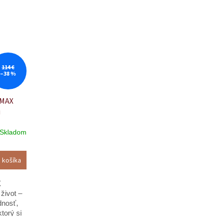
SPOKOJNOSTI S dennou...
114 €
–38 %
MMAX
u
on • 180
Skladom
 košíka
X
život –
dnosť,
ktorý si