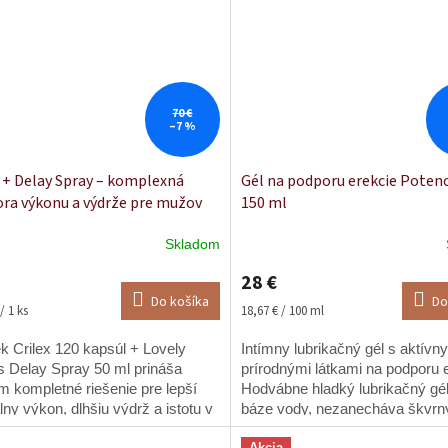
70 €
–7 %
x + Delay Spray – komplexná
Gél na podporu erekcie Potenc
ra výkonu a výdrže pre mužov
150 ml
Skladom
Priemerné
hodnotenie
28 €
produktu
Do košíka
Do
je
ková
Jednotková
/ 1 ks
18,67 € / 100 ml
5,0
cena:
z
k Crilex 120 kapsúl + Lovely
Intímny lubrikačný gél s aktívn
5
s Delay Spray 50 ml prináša
prírodnými látkami na podporu 
hviezdičiek.
 kompletné riešenie pre lepší
Hodvábne hladký lubrikačný gé
ny výkon, dlhšiu výdrž a istotu v
báze vody, nezanecháva škvrn
i. Kým Crilex pôsobí zvnútra –
Akcia