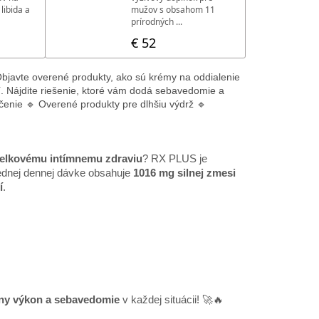
! Objavte overené produkty, ako sú krémy na oddialenie
ní. Nájdite riešenie, ktoré vám dodá sebavedomie a
učenie 🔹 Overené produkty pre dlhšiu výdrž 🔹
 celkovému intímnemu zdraviu
? RX PLUS je
 jednej dennej dávke obsahuje
1016 mg silnej zmesi
í
.
ny výkon a sebavedomie
v každej situácii! 🚀🔥