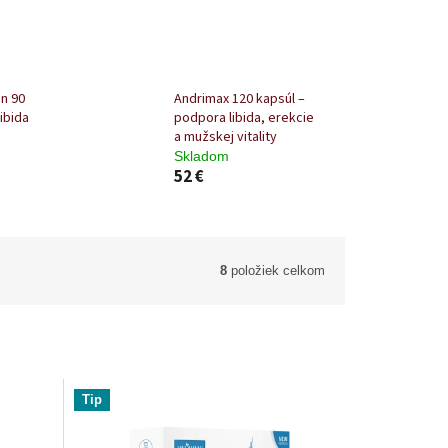
n 90
Andrimax 120 kapsúl –
ibida
podpora libida, erekcie
a mužskej vitality
Skladom
52 €
8
položiek celkom
Tip