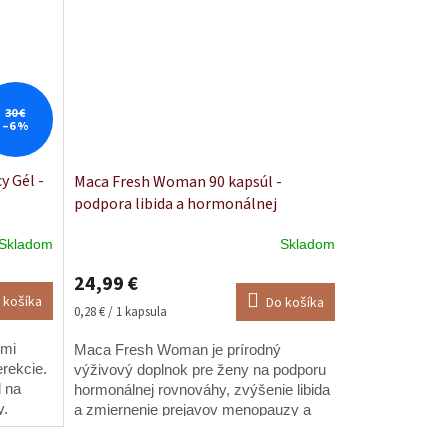
30 €
–6 %
y Gél -
Maca Fresh Woman 90 kapsúl -
podpora libida a hormonálnej
rovnováhy
Skladom
Skladom
Priemerné
hodnotenie
24,99 €
produktu
 košíka
Do košíka
je
Jednotková
0,28 € / 1 kapsula
5,0
cena:
z
ymi
Maca Fresh Woman je prírodný
5
erekcie.
výživový doplnok pre ženy na podporu
hviezdičiek.
l na
hormonálnej rovnováhy, zvýšenie libida
y.
a zmiernenie prejavov menopauzy a
PMS. ⭐⭐⭐⭐⭐ | ✔ 100% GARANCIA