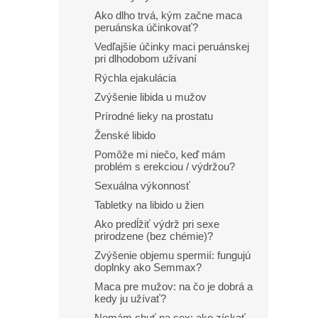
výdrž 
Ako dlho trvá, kým začne maca
peruánska účinkovať?
Vedľajšie účinky maci peruánskej
pri dlhodobom užívaní
Rýchla ejakulácia
Zvýšenie libida u mužov
Prírodné lieky na prostatu
Ženské libido
Pomôže mi niečo, keď mám
problém s erekciou / výdržou?
Sexuálna výkonnosť
Tabletky na libido u žien
Ako predĺžiť výdrž pri sexe
prirodzene (bez chémie)?
Zvýšenie objemu spermií: fungujú
doplnky ako Semmax?
Maca pre mužov: na čo je dobrá a
kedy ju užívať?