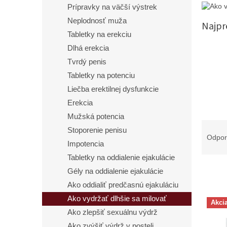
Prípravky na väčší výstrek
Neplodnosť muža
Najpr
Tabletky na erekciu
Dlhá erekcia
Tvrdý penis
Tabletky na potenciu
Liečba erektilnej dysfunkcie
Erekcia
Mužská potencia
R
Stoporenie penisu
a
Odpo
Impotencia
d
e
Tabletky na oddialenie ejakulácie
n
Gély na oddialenie ejakulácie
i
Ako oddialiť predčasnú ejakuláciu
e
V
Ako vydržať dlhšie sa milovať
p
Akci
ý
r
Ako zlepšiť sexuálnu výdrž
p
o
Ako zvýšiť výdrž v posteli