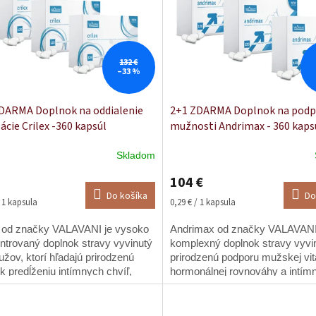
132 €
–33 %
DARMA Doplnok na oddialenie
2+1 ZDARMA Doplnok na podp
ácie Crilex -360 kapsúl
mužnosti Andrimax - 360 kaps
Skladom
Priemerné
hodnotenie
104 €
produktu
Do košíka
Do
je
ková
Jednotková
/ 1 kapsula
0,29 € / 1 kapsula
5,0
cena:
z
x od značky VALAVANI je vysoko
Andrimax od značky VALAVANI
5
ntrovaný doplnok stravy vyvinutý
komplexný doplnok stravy vyvi
hviezdičiek.
žov, ktorí hľadajú prirodzenú
prirodzenú podporu mužskej vita
k predĺženiu intímnych chvíľ,
hormonálnej rovnováhy a intím
 kontrole nad vyvrcholením a k
zdravia. ✔ Certifikát SZÚ | ✔
vému...
Laboratórne testované | ✔...