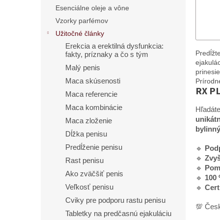
Esenciálne oleje a vône
Vzorky parfémov
Užitočné články
Erekcia a erektilná dysfunkcia:
Predĺžt
fakty, príznaky a čo s tým
ejakulá
Malý penis
prinesi
Prírodné
Maca skúsenosti
RX PL
Maca referencie
Maca kombinácie
Hľadáte
unikát
Maca zloženie
bylinn
Dĺžka penisu
Predĺženie penisu
🔹
Podp
🔹
Zvyš
Rast penisu
🔹
Pomá
Ako zväčšiť penis
🔹
100 
Veľkosť penisu
🔹
Cert
Cviky pre podporu rastu penisu
💯 Čes
Tabletky na predčasnú ejakuláciu