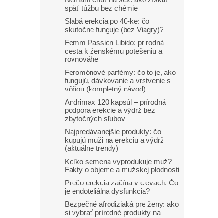
Nemám chuť na sex: ako získať
späť túžbu bez chémie
Slabá erekcia po 40-ke: čo
skutočne funguje (bez Viagry)?
Femm Passion Libido: prírodná
cesta k ženskému potešeniu a
rovnováhe
Feromónové parfémy: čo to je, ako
fungujú, dávkovanie a vrstvenie s
vôňou (kompletný návod)
Andrimax 120 kapsúl – prírodná
podpora erekcie a výdrž bez
zbytočných sľubov
Najpredávanejšie produkty: čo
kupujú muži na erekciu a výdrž
(aktuálne trendy)
Koľko semena vyprodukuje muž?
Fakty o objeme a mužskej plodnosti
Prečo erekcia začína v cievach: Čo
je endoteliálna dysfunkcia?
Bezpečné afrodiziaká pre ženy: ako
si vybrať prírodné produkty na