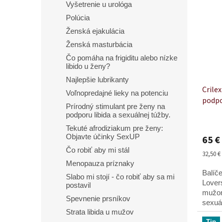
Vyšetrenie u urológa
Polúcia
Ženská ejakulácia
Ženská masturbácia
Čo pomáha na frigiditu alebo nízke
libido u ženy?
Najlepšie lubrikanty
Crile
Voľnopredajné lieky na potenciu
podpo
Prírodný stimulant pre ženy na
podporu libida a sexuálnej túžby.
Tekuté afrodiziakum pre ženy:
Objavte účinky SexUP
65 €
Čo robiť aby mi stál
Jednot
32,50 € 
cena:
Menopauza príznaky
Balíče
Slabo mi stojí - čo robiť aby sa mi
Lover
postavil
mužom
Spevnenie prsníkov
sexuál
Strata libida u mužov
postel
Tip