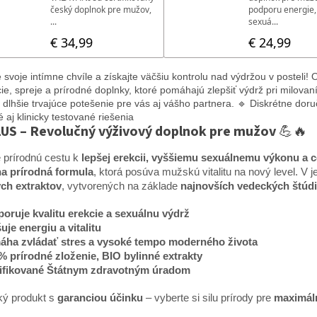
e svoje intímne chvíle a získajte väčšiu kontrolu nad výdržou v posteli
cie, spreje a prírodné doplnky, ktoré pomáhajú zlepšiť výdrž pri milova
e dlhšie trvajúce potešenie pre vás aj vášho partnera. 🔹 Diskrétne dor
 aj klinicky testované riešenia
US – Revolučný výživový doplnok pre mužov
💪🔥
 prírodnú cestu k
lepšej erekcii, vyššiemu sexuálnemu výkonu a
na prírodná formula
, ktorá posúva mužskú vitalitu na nový level. V
ých extraktov
, vytvorených na základe
najnovších vedeckých štúdi
oruje kvalitu erekcie a sexuálnu výdrž
uje energiu a vitalitu
ha zvládať stres a vysoké tempo moderného života
% prírodné zloženie, BIO bylinné extrakty
ifikované Štátnym zdravotným úradom
ký produkt s
garanciou účinku
– vyberte si silu prírody pre
maximál