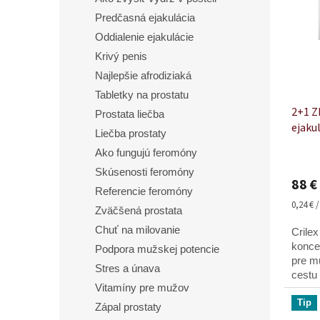
i
d
s
Predčasná ejakulácia
u
p
Oddialenie ejakulácie
k
r
t
Krivý penis
o
o
Najlepšie afrodiziaká
d
v
u
Tabletky na prostatu
2+1 Z
k
Prostata liečba
ejakul
t
Liečba prostaty
o
Ako fungujú feromóny
v
Skúsenosti feromóny
88 €
Referencie feromóny
Jednot
0,24 € 
Zväčšená prostata
cena:
Chuť na milovanie
Crile
konce
Podpora mužskej potencie
pre mu
Stres a únava
cestu 
Vitamíny pre mužov
lepšej
Tip
celko
Zápal prostaty