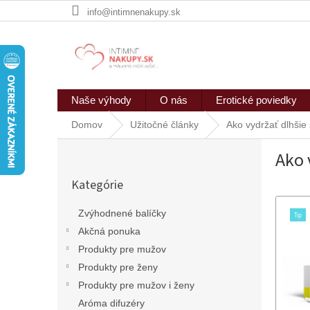
Prejsť
info@intimnenakupy.sk
na
obsah
Naše výhody
O nás
Erotické poviedky
Domov
Užitočné články
Ako vydržať dlhšie
B
Ako 
o
Preskočiť
č
Kategórie
kategórie
n
ý
Zvýhodnené balíčky
p
Akčná ponuka
a
n
Produkty pre mužov
e
Produkty pre ženy
l
Produkty pre mužov i ženy
Aróma difuzéry