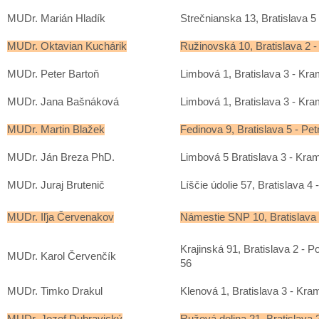
MUDr. Marián Hladík
Strečnianska 13, Bratislava 5 
MUDr. Oktavian Kuchárik
Ružinovská 10, Bratislava 2 -
MUDr. Peter Bartoň
Limbová 1, Bratislava 3 - Kra
MUDr. Jana Bašnáková
Limbová 1, Bratislava 3 - Kra
MUDr. Martin Blažek
Fedinova 9, Bratislava 5 - Pet
MUDr. Ján Breza PhD.
Limbová 5 Bratislava 3 - Kra
MUDr. Juraj Brutenič
Líščie údolie 57, Bratislava 4
MUDr. Iľja Červenakov
Námestie SNP 10, Bratislava 
Krajinská 91, Bratislava 2 - 
MUDr. Karol Červenčík
56
MUDr. Timko Drakul
Klenová 1, Bratislava 3 - Kra
MUDr. Jozef Dubravický
Ružová dolina 21, Bratislava 