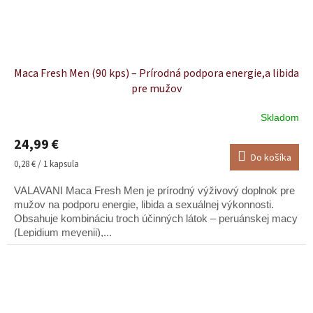
Maca Fresh Men (90 kps) – Prírodná podpora energie,a libida
pre mužov
Skladom
Priemerné
hodnotenie
24,99 €
produktu
Do košíka
je
Jednotková
0,28 € / 1 kapsula
4,9
cena:
z
VALAVANI Maca Fresh Men je prírodný výživový doplnok pre
5
mužov na podporu energie, libida a sexuálnej výkonnosti.
hviezdičiek.
Obsahuje kombináciu troch účinných látok – peruánskej macy
(Lepidium meyenii),...