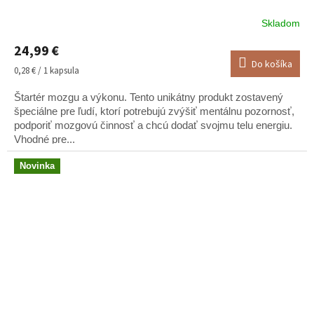
Skladom
Priemerné
hodnotenie
24,99 €
produktu
Do košíka
je
Jednotková
0,28 € / 1 kapsula
4,5
cena:
z
Štartér mozgu a výkonu. Tento unikátny produkt zostavený
5
špeciálne pre ľudí, ktorí potrebujú zvýšiť mentálnu pozornosť,
hviezdičiek.
podporiť mozgovú činnosť a chcú dodať svojmu telu energiu.
Vhodné pre...
Novinka