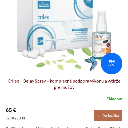
70 €
–7 %
Crilex + Delay Spray – komplexná podpora výkonu a výdrže
pre mužov
Skladom
65 €
Do košíka
Jednotková
32,50 € / 1 ks
cena: