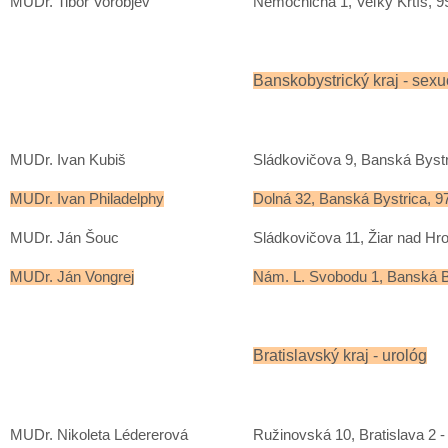
MUDr. Tibor Vorobjev
Nemocničná 1, Veľký Krtíš, 9
Banskobystrický kraj - sex
MUDr. Ivan Kubiš
Sládkovičova 9, Banská Bystr
MUDr. Ivan Philadelphy
Dolná 32, Banská Bystrica, 9
MUDr. Ján Šouc
Sládkovičova 11, Žiar nad Hr
MUDr. Ján Vongrej
Nám. L. Svobodu 1, Banská B
Bratislavský kraj - urológ
MUDr. Nikoleta Lédererová
Ružinovská 10, Bratislava 2 -