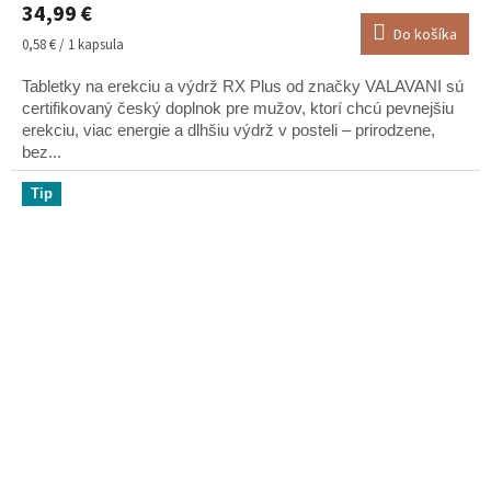
34,99 €
produktu
Do košíka
je
Jednotková
0,58 € / 1 kapsula
5,0
cena:
z
Tabletky na erekciu a výdrž RX Plus od značky VALAVANI sú
5
certifikovaný český doplnok pre mužov, ktorí chcú pevnejšiu
hviezdičiek.
erekciu, viac energie a dlhšiu výdrž v posteli – prirodzene,
bez...
Tip