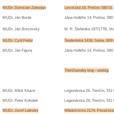
MUDr. Domicián Zahorjan
Levočská 18, Prešov, 080 01
MUDr. Ján Borák
Jána Hollého 14, Prešov, 080
MUDr. Ján Brezovský
M. R. Štefánika 187/177B, Vr
MUDr. Cyril Fedor
Študentská 1438, Snina, 069 
MUDr. Ján Figura
Jána Hollého 14, Prešov, 080
Trenčiansky kraj - urológ
MUDr. Miloš Kňaze
Legionárska 28, Trenčín, 911 
MUDr. Peter Kohútek
Legionárska 28, Trenčín, 911 
MUDr. Jozef Lalinský
Mládežnícka 2174, Považská 