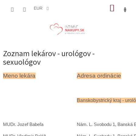
Prejsť
NÁKUP
na
EUR
obsah
KOŠÍK
Zoznam lekárov - urológov -
sexuológov
Meno lekára
Adresa ordinácie
Banskobystrický kraj - urol
MUDr. Jozef Babeľa
Nám. L. Svobodu 1, Banská B