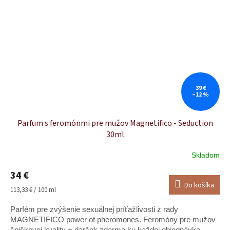
39 €
–12 %
Parfum s feromónmi pre mužov Magnetifico - Seduction
30ml
Skladom
Priemerné
hodnotenie
34 €
produktu
Do košíka
je
Jednotková
113,33 € / 100 ml
5,0
cena:
z
Parfém pre zvýšenie sexuálnej príťažlivosti z rady
5
MAGNETIFICO power of pheromones. Feromóny pre mužov
hviezdičiek.
špičkovej kvality + darček zdarma ku každej objednávke.