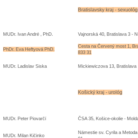
Bratislavsky kraj - sexuológ
MUDr. Ivan André , PhD.
Vajnorská 40, Bratislava 3 - 
Cesta na Červený most 1, Brat
PhDr. Eva Heftyová PhD.
833 31
MUDr. Ladislav Siska
Mickiewiczova 13, Bratislava 
Košický kraj - urológ
MUDr. Peter Piovarčí
ČSA 35, Košice-okolie - Mol
Námestie sv. Cyrila a Metoda
MUDr. Milan Kičinko