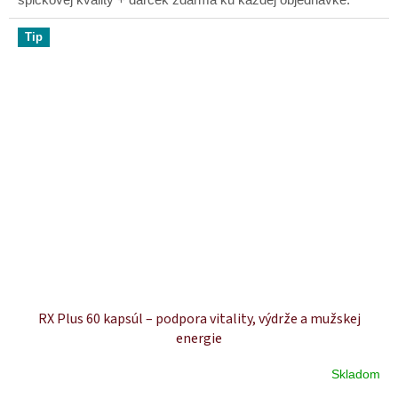
Tip
RX Plus 60 kapsúl – podpora vitality, výdrže a mužskej
energie
Skladom
Priemerné
hodnotenie