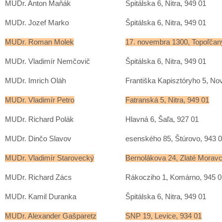
MUDr. Anton Maňák
Špitálska 6, Nitra, 949 01
MUDr. Jozef Marko
Špitálska 6, Nitra, 949 01
MUDr. Roman Molek
17. novembra 1300, Topoľčan
MUDr. Vladimír Nemčovič
Špitálska 6, Nitra, 949 01
MUDr. Imrich Oláh
Františka Kapisztóryho 5, N
MUDr. Vladimír Petro
Fatranská 5, Nitra, 949 01
MUDr. Richard Polák
Hlavná 6, Šaľa, 927 01
MUDr. Dinčo Slavov
esenského 85, Štúrovo, 943 
MUDr. Vladimír Starovecký
Bernolákova 24, Zlaté Morav
MUDr. Richard Zács
Rákocziho 1, Komárno, 945 0
MUDr. Kamil Duranka
Špitálska 6, Nitra, 949 01
MUDr. Alexander Gašparetz
SNP 19, Levice, 934 01