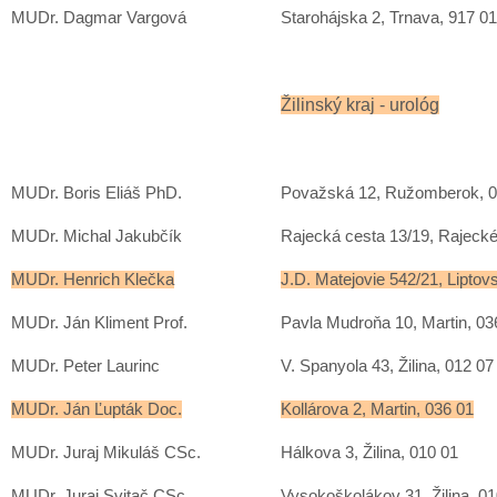
MUDr. Dagmar Vargová
Starohájska 2, Trnava, 917 01
Žilinský kraj - urológ
MUDr. Boris Eliáš PhD.
Považská 12, Ružomberok, 0
MUDr. Michal Jakubčík
Rajecká cesta 13/19, Rajecké
MUDr. Henrich Klečka
J.D. Matejovie 542/21, Lipto
MUDr. Ján Kliment Prof.
Pavla Mudroňa 10, Martin, 03
MUDr. Peter Laurinc
V. Spanyola 43, Žilina, 012 07
MUDr. Ján Ľupták Doc.
Kollárova 2, Martin, 036 01
MUDr. Juraj Mikuláš CSc.
Hálkova 3, Žilina, 010 01
MUDr. Juraj Svitač CSc.
Vysokoškolákov 31, Žilina, 0