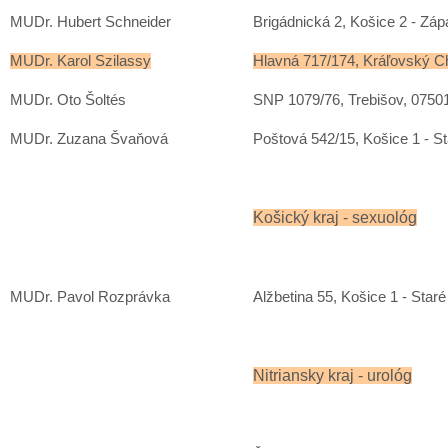
MUDr. Hubert Schneider
Brigádnická 2, Košice 2 - Záp
MUDr. Karol Szilassy
Hlavná 717/174, Kráľovský C
MUDr. Oto Šoltés
SNP 1079/76, Trebišov, 0750
MUDr. Zuzana Švaňová
Poštová 542/15, Košice 1 - S
Košický kraj - sexuológ
MUDr. Pavol Rozprávka
Alžbetina 55, Košice 1 - Star
Nitriansky kraj - urológ