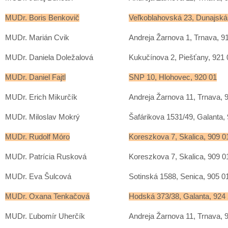
MUDr. Boris Benkovič
Veľkoblahovská 23, Dunajská
MUDr. Marián Cvik
Andreja Žarnova 1, Trnava, 9
MUDr. Daniela Doležalová
Kukučínova 2, Piešťany, 921 
MUDr. Daniel Fajtl
SNP 10, Hlohovec, 920 01
MUDr. Erich Mikurčík
Andreja Žarnova 11, Trnava, 
MUDr. Miloslav Mokrý
Šafárikova 1531/49, Galanta,
MUDr. Rudolf Móro
Koreszkova 7, Skalica, 909 0
MUDr. Patrícia Rusková
Koreszkova 7, Skalica, 909 0
MUDr. Eva Šulcová
Sotinská 1588, Senica, 905 0
MUDr. Oxana Tenkačová
Hodská 373/38, Galanta, 924
MUDr. Ľubomír Uherčík
Andreja Žarnova 11, Trnava, 