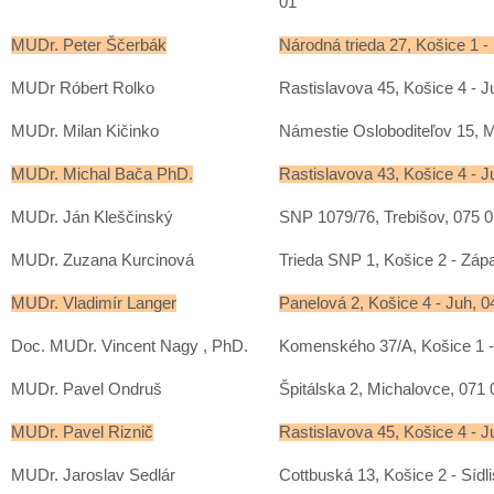
01
MUDr. Peter Ščerbák
Národná trieda 27, Košice 1 -
MUDr Róbert Rolko
Rastislavova 45, Košice 4 - J
MUDr. Milan Kičinko
Námestie Osloboditeľov 15, M
MUDr. Michal Bača PhD.
Rastislavova 43, Košice 4 - J
MUDr. Ján Kleščinský
SNP 1079/76, Trebišov, 075 
MUDr. Zuzana Kurcinová
Trieda SNP 1, Košice 2 - Záp
MUDr. Vladimír Langer
Panelová 2, Košice 4 - Juh, 0
Doc. MUDr. Vincent Nagy , PhD.
Komenského 37/A, Košice 1 -
MUDr. Pavel Ondruš
Špitálska 2, Michalovce, 071 
MUDr. Pavel Riznič
Rastislavova 45, Košice 4 - J
MUDr. Jaroslav Sedlár
Cottbuská 13, Košice 2 - Sídl