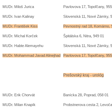
MUDr. Miloš Jurica
Pavlovova 17, Topoľčany, 955
MUDr. Ivan Kalinay
Slovenská 11, Nové Zámky, 
MUDr. František Kiss
Pevnostný rad 18, Komárno, 
MUDr. Michal Korček
Špitálska 6, Nitra, 949 01
MUDr. Habte Alemayehu
Slovenská 11, Nové Zámky, 
MUDr. Mohammad Javad Alinejhad
Pavlovova 17, Topoľčany, 955
Prešovský kraj - urológ
MUDr. Erik Chorvát
Banícka 28, Poprad, 058 01
MUDr. Milan Knapík
Probstnerova cesta 2, Levoča