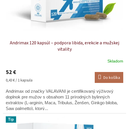
u
k
t
o
v
Andrimax 120 kapsúl – podpora libida, erekcie a mužskej
vitality
Skladom
Priemerné
hodnotenie
52 €
produktu
Do košíka
je
Jednotková
0,43 € / 1 kapsula
5,0
cena:
z
Andrimax od značky VALAVANI je certifikovaný výživový
5
doplnok pre mužov s obsahom 11 prírodných bylinných
hviezdičiek.
extraktov (L-arginín, Maca, Tribulus, Ženšen, Ginkgo biloba,
Saw palmetto), ktorý...
Tip