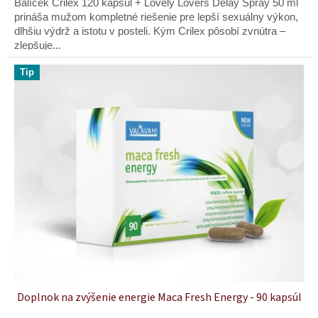
Balíček Crilex 120 kapsúl + Lovely Lovers Delay Spray 50 ml
prináša mužom kompletné riešenie pre lepší sexuálny výkon,
dlhšiu výdrž a istotu v posteli. Kým Crilex pôsobí zvnútra –
zlepšuje...
Tip
Doplnok na zvýšenie energie Maca Fresh Energy - 90 kapsúl