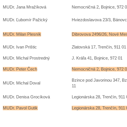
MUDr. Jana Mražíková
Nemocničná 2, Bojnice, 972 
MUDr. Ľubomír Pažický
Hviezdoslavova 23/3, Bánovc
MUDr. Milan Plesník
Dibrovova 2496/26, Nové Me
MUDr. Ivan Prištic
Zlatovská 17, Trenčín, 911 01
MUDr. Michal Prostredný
J. Kráľa 41, Bojnice, 972 01
MUDr. Peter Čech
Nemocničná 2, Bojnice, 972 
Bzince pod Javorinou 347, Bz
MUDr. Michal Doval
11
MUDr. Denisa Grocíková
Legionárska 28, Trenčín, 911 
MUDr. Pavol Gutik
Legionárska 28, Trenčín, 911 