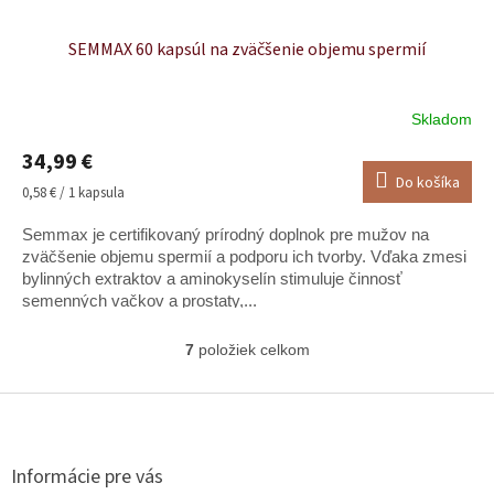
SEMMAX 60 kapsúl na zväčšenie objemu spermií
Skladom
Priemerné
hodnotenie
34,99 €
produktu
Do košíka
je
Jednotková
0,58 € / 1 kapsula
4,7
cena:
z
Semmax je certifikovaný prírodný doplnok pre mužov na
5
zväčšenie objemu spermií a podporu ich tvorby. Vďaka zmesi
hviezdičiek.
bylinných extraktov a aminokyselín stimuluje činnosť
semenných vačkov a prostaty,...
7
položiek celkom
O
v
l
Z
á
á
d
p
a
ä
Informácie pre vás
c