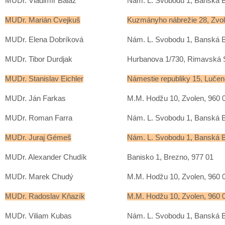
MUDr. Vladimír Baláž
Nám. L. Svobodu 1, Banská B
MUDr. Marián Cvejkuš
Kuzmányho nábrežie 28, Zvol
MUDr. Elena Dobríková
Nám. L. Svobodu 1, Banská B
MUDr. Tibor Durdjak
Hurbanova 1/730, Rimavská 
MUDr. Stanislav Eichler
Námestie republiky 15, Lučen
MUDr. Ján Farkas
M.M. Hodžu 10, Zvolen, 960 
MUDr. Roman Farra
Nám. L. Svobodu 1, Banská B
MUDr. Juraj Gémeš
Nám. L. Svobodu 1, Banská B
MUDr. Alexander Chudík
Banisko 1, Brezno, 977 01
MUDr. Marek Chudý
M.M. Hodžu 10, Zvolen, 960 
MUDr. Radoslav Kňazík
M.M. Hodžu 10, Zvolen, 960 
MUDr. Viliam Kubas
Nám. L. Svobodu 1, Banská B