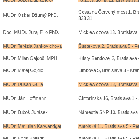
Cesta na Červený most 1, Brat
MUDr. Oskar Džurný PhD.
833 31
Doc. MUDr. Juraj Fillo PhD.
Mickiewiczova 13, Bratislava 
MUDr. Terézia Jankovichová
Šustekova 2, Bratislava 5 - P
MUDr. Milan Gajdoš, MPH
Kristy Bendovej 2, Bratislava
MUDr. Matej Gojdič
Limbová 5, Bratislava 3 - Kra
MUDr. Dušan Gulla
Mickiewiczova 13, Bratislava 
MUDr. Ján Hoffmann
Cintorínska 16, Bratislava 1 -
MUDr. Ľuboš Jurásek
Námestie SNP 10, Bratislava 
MUDr. Matiullah Karwandgar
Antolská 11, Bratislava 5 - Pe
MUDr. Boris Kollárik
Antolská 11, Bratislava 5 - Pe