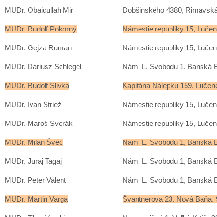
MUDr. Obaidullah Mir
Dobšinského 4380, Rimavská
MUDr. Rudolf Pokorný
Námestie republiky 15, Lučen
MUDr. Gejza Ruman
Námestie republiky 15, Lučen
MUDr. Dariusz Schlegel
Nám. L. Svobodu 1, Banská B
MUDr. Rudolf Slivka
Kapitána Nálepku 159, Lučen
MUDr. Ivan Striež
Námestie republiky 15, Lučen
MUDr. Maroš Svorák
Námestie republiky 15, Lučen
MUDr. Milan Švec
Nám. L. Svobodu 1, Banská B
MUDr. Juraj Tagaj
Nám. L. Svobodu 1, Banská B
MUDr. Peter Valent
Nám. L. Svobodu 1, Banská B
MUDr. Martin Varga
Švantnerova 23, Nová Baňa, 