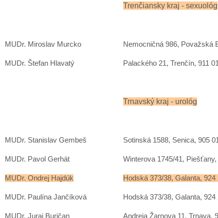
Trenčiansky kraj - sexuológ
MUDr. Miroslav Murcko
Nemocničná 986, Považská By
MUDr. Štefan Hlavatý
Palackého 21, Trenčín, 911 0
Trnavský kraj - urológ
MUDr. Stanislav Gembeš
Sotinská 1588, Senica, 905 0
MUDr. Pavol Gerhát
Winterova 1745/41, Piešťany,
MUDr. Ondrej Hajdúk
Hodská 373/38, Galanta, 924
MUDr. Paulína Jančíková
Hodská 373/38, Galanta, 924
MUDr. Juraj Buričan
Andreja Žarnova 11, Trnava, 