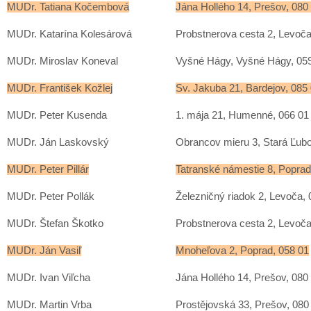
MUDr. Tatiana Kočembová
Jána Hollého 14, Prešov, 080
MUDr. Katarína Kolesárová
Probstnerova cesta 2, Levoča
MUDr. Miroslav Koneval
Vyšné Hágy, Vyšné Hágy, 05
MUDr. František Kožlej
Sv. Jakuba 21, Bardejov, 085
MUDr. Peter Kusenda
1. mája 21, Humenné, 066 01
MUDr. Ján Laskovský
Obrancov mieru 3, Stará Ľub
MUDr. Peter Pillár
Tatranské námestie 8, Poprad
MUDr. Peter Pollák
Železničný riadok 2, Levoča, 
MUDr. Štefan Škotko
Probstnerova cesta 2, Levoča
MUDr. Ján Vasiľ
Mnoheľova 2, Poprad, 058 01
MUDr. Ivan Viľcha
Jána Hollého 14, Prešov, 080
MUDr. Martin Vrba
Prostějovská 33, Prešov, 080