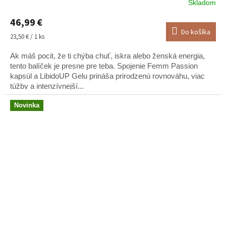
Skladom
Priemerné
hodnotenie
46,99 €
produktu
Do košíka
je
Jednotková
23,50 € / 1 ks
5,0
cena:
z
Ak máš pocit, že ti chýba chuť, iskra alebo ženská energia,
5
tento balíček je presne pre teba. Spojenie Femm Passion
hviezdičiek.
kapsúl a LibidoUP Gelu prináša prirodzenú rovnováhu, viac
túžby a intenzívnejší...
Novinka