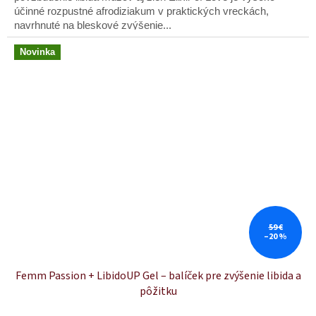
hviezdičiek.
účinné rozpustné afrodiziakum v praktických vreckách,
navrhnuté na bleskové zvýšenie...
Novinka
59 €
–20 %
Femm Passion + LibidoUP Gel – balíček pre zvýšenie libida a
pôžitku