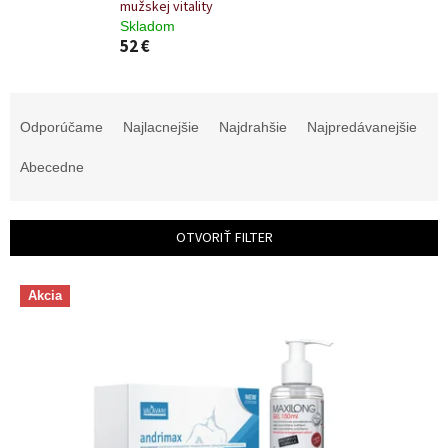
mužskej vitality
Skladom
52 €
R
a
Odporúčame
Najlacnejšie
Najdrahšie
Najpredávanejšie
d
e
Abecedne
n
i
e
OTVORIŤ FILTER
p
r
V
o
Akcia
ý
d
p
u
i
k
s
t
p
o
r
v
o