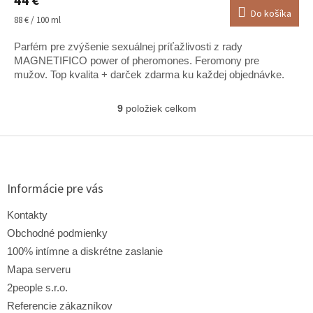
44 €
produktu
Do košíka
je
Jednotková
88 € / 100 ml
5,0
cena:
z
Parfém pre zvýšenie sexuálnej príťažlivosti z rady
5
MAGNETIFICO power of pheromones. Feromony pre
hviezdičiek.
mužov. Top kvalita + darček zdarma ku každej objednávke.
9
položiek celkom
O
v
l
Z
á
á
d
p
a
ä
Informácie pre vás
c
t
i
i
Kontakty
e
e
p
Obchodné podmienky
r
100% intímne a diskrétne zaslanie
v
Mapa serveru
k
y
2people s.r.o.
v
Referencie zákazníkov