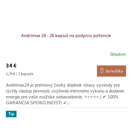
Andrimax 24 - 20 kapsúl na podporu potencie
Skladom
Priemerné
hodnotenie
34 €
produktu
Do košíka
je
Jednotková
1,70 € / 1 kapsula
5,0
cena:
z
Andrimax24 je prémiový český doplnok stravy vyvinutý pre
5
rýchly nástup pevnosti, zvýšenie intímneho výkonu a dodanie
hviezdičiek.
energie pre vaše mužské sebavedomie. ⭐⭐⭐⭐⭐ | ✔ 100%
GARANCIA SPOKOJNOSTI ✔...
Tip