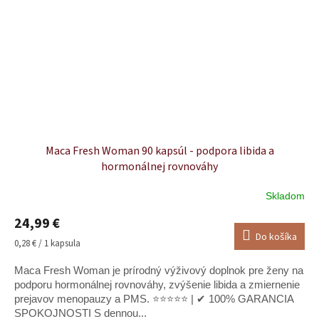
Maca Fresh Woman 90 kapsúl - podpora libida a
hormonálnej rovnováhy
Skladom
Priemerné
hodnotenie
24,99 €
produktu
Do košíka
je
Jednotková
0,28 € / 1 kapsula
5,0
cena:
z
Maca Fresh Woman je prírodný výživový doplnok pre ženy na
5
podporu hormonálnej rovnováhy, zvýšenie libida a zmiernenie
hviezdičiek.
prejavov menopauzy a PMS. ⭐⭐⭐⭐⭐ | ✔ 100% GARANCIA
SPOKOJNOSTI S dennou...