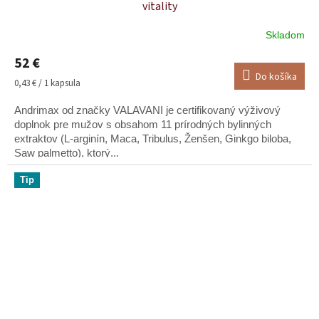
vitality
Skladom
Priemerné
hodnotenie
52 €
produktu
Do košíka
je
Jednotková
0,43 € / 1 kapsula
5,0
cena:
z
Andrimax od značky VALAVANI je certifikovaný výživový
5
doplnok pre mužov s obsahom 11 prírodných bylinných
hviezdičiek.
extraktov (L-arginín, Maca, Tribulus, Ženšen, Ginkgo biloba,
Saw palmetto), ktorý...
Tip