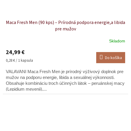
Maca Fresh Men (90 kps) – Prírodná podpora energie,a libida
pre mužov
Skladom
Priemerné
hodnotenie
24,99 €
produktu
Do košíka
je
Jednotková
0,28 € / 1 kapsula
4,9
cena:
z
VALAVANI Maca Fresh Men je prírodný výživový doplnok pre
5
mužov na podporu energie, libida a sexuálnej výkonnosti.
hviezdičiek.
Obsahuje kombináciu troch účinných látok – peruánskej macy
(Lepidium meyenii),...