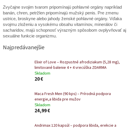
Zvyčajne svojim tvarom pripomínajú pohlavné orgány napríklad
banán, chren, petržlen pripomínajú mužský penis. Pre zmenu
ustrice, broskyne alebo jahody ženské pohlavné orgány. Vďaka
svojmu zloženiu a vysokému obsahu vitamínov, minerálov či
sacharidov, majú schopnosť výrazným spôsobom ovplyvňovať aj
sexuálne funkcie organizmu.
Najpredávanejšie
Elixir of Love – Rozpustné afrodiziakum (5,28 mg),
limitované balenie 4 + 4 vrecúška ZDARMA
Skladom
20 €
Maca Fresh Men (90 kps) – Prírodná podpora
energie,a libida pre mužov
Skladom
24,99 €
Andrimax 120 kapsúl – podpora libida, erekcie a