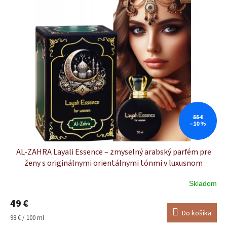
55 €
–10 %
AL-ZAHRA Layali Essence – zmyselný arabský parfém pre
ženy s originálnymi orientálnymi tónmi v luxusnom
dubajskom štýle (50 ml)
Skladom
Priemerné
hodnotenie
49 €
produktu
Do košíka
je
Jednotková
98 € / 100 ml
5,0
cena: