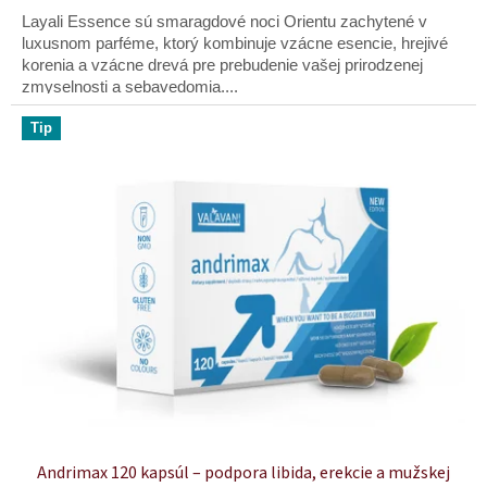
z
Layali Essence sú smaragdové noci Orientu zachytené v
5
luxusnom parféme, ktorý kombinuje vzácne esencie, hrejivé
hviezdičiek.
korenia a vzácne drevá pre prebudenie vašej prirodzenej
zmyselnosti a sebavedomia....
Tip
Andrimax 120 kapsúl – podpora libida, erekcie a mužskej