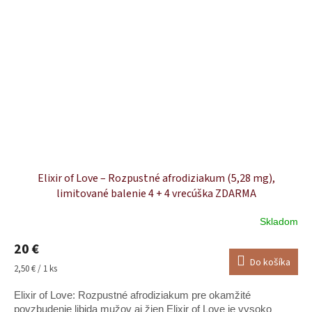
Elixir of Love – Rozpustné afrodiziakum (5,28 mg),
limitované balenie 4 + 4 vrecúška ZDARMA
Skladom
Priemerné
hodnotenie
20 €
produktu
Do košíka
je
Jednotková
2,50 € / 1 ks
5,0
cena:
z
Elixir of Love: Rozpustné afrodiziakum pre okamžité
5
povzbudenie libida mužov aj žien Elixir of Love je vysoko