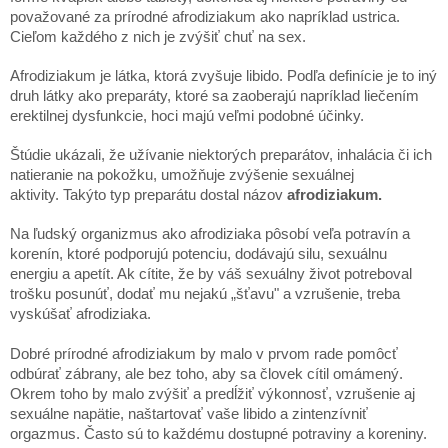
považované za prírodné afrodiziakum ako napríklad ustrica.
Cieľom každého z nich je zvýšiť chuť na sex.
Afrodiziakum je látka, ktorá zvyšuje libido. Podľa definície je to iný
druh látky ako preparáty, ktoré sa zaoberajú napríklad liečením
erektilnej dysfunkcie, hoci majú veľmi podobné účinky.
Štúdie ukázali, že užívanie niektorých preparátov, inhalácia či ich
natieranie na pokožku, umožňuje zvýšenie sexuálnej
aktivity. Takýto typ preparátu dostal názov
afrodiziakum.
Na ľudský organizmus ako afrodiziaka pôsobí veľa potravín a
korenín, ktoré podporujú potenciu, dodávajú silu, sexuálnu
energiu a apetít. Ak cítite, že by váš sexuálny život potreboval
trošku posunúť, dodať mu nejakú „šťavu" a vzrušenie, treba
vyskúšať afrodiziaka.
Dobré prírodné afrodiziakum by malo v prvom rade pomôcť
odbúrať zábrany, ale bez toho, aby sa človek cítil omámený.
Okrem toho by malo zvýšiť a predĺžiť výkonnosť, vzrušenie aj
sexuálne napätie, naštartovať vaše libido a zintenzívniť
orgazmus. Často sú to každému dostupné potraviny a koreniny.