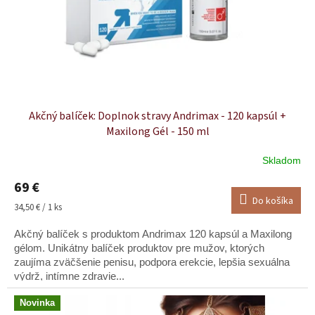
d
u
k
t
o
v
Akčný balíček: Doplnok stravy Andrimax - 120 kapsúl +
Maxilong Gél - 150 ml
Skladom
Priemerné
hodnotenie
69 €
produktu
Do košíka
je
Jednotková
34,50 € / 1 ks
5,0
cena:
z
Akčný balíček s produktom Andrimax 120 kapsúl a Maxilong
5
gélom. Unikátny balíček produktov pre mužov, ktorých
hviezdičiek.
zaujíma zväčšenie penisu, podpora erekcie, lepšia sexuálna
výdrž, intímne zdravie...
Novinka