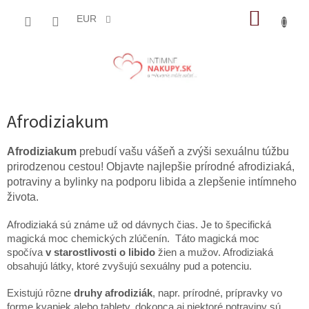
Prejsť
NÁKUP
na
EUR
obsah
KOŠÍK
Afrodiziakum
Afrodiziakum
prebudí vašu vášeň a zvýši sexuálnu túžbu
prirodzenou cestou! Objavte najlepšie prírodné afrodiziaká,
potraviny a bylinky na podporu libida a zlepšenie intímneho
života.
Afrodiziaká sú známe už od dávnych čias. Je to špecifická
magická moc chemických zlúčenín. Táto magická moc
spočíva
v starostlivosti o libido
žien a mužov. Afrodiziaká
obsahujú látky, ktoré zvyšujú sexuálny pud a potenciu.
Existujú rôzne
druhy afrodiziák
, napr. prírodné, prípravky vo
forme kvapiek alebo tablety, dokonca aj niektoré potraviny sú