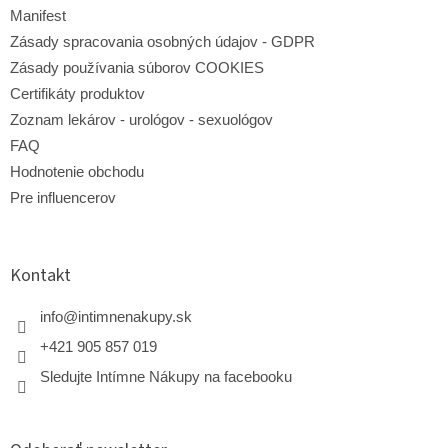
ý
p
Manifest
i
Zásady spracovania osobných údajov - GDPR
s
Zásady používania súborov COOKIES
u
Certifikáty produktov
Zoznam lekárov - urológov - sexuológov
FAQ
Hodnotenie obchodu
Pre influencerov
Kontakt
info
@
intimnenakupy.sk
+421 905 857 019
Sledujte Intímne Nákupy na facebooku