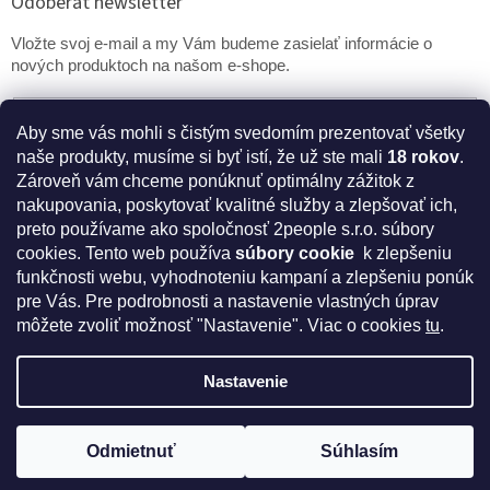
Odoberať newsletter
Vložte svoj e-mail a my Vám budeme zasielať informácie o
nových produktoch na našom e-shope.
Email
Aby sme vás mohli s čistým svedomím prezentovať všetky
naše produkty, musíme si byť istí, že už ste mali
18 rokov
.
PRIHLÁSIŤ SA
Zároveň vám chceme ponúknuť optimálny zážitok z
nakupovania, poskytovať kvalitné služby a zlepšovať ich,
preto používame ako spoločnosť 2people s.r.o. súbory
cookies.
Tento web používa
súbory cookie
k zlepšeniu
* Disclaimer: Bezpečnostné prehlásenie k výživovým
funkčnosti webu, vyhodnoteniu kampaní a zlepšeniu ponúk
doplnkom a kozmetike
pre Vás. Pre podrobnosti a nastavenie vlastných úprav
môžete zvoliť možnosť "Nastavenie". Viac o cookies
tu
.
Nastavenie
Vytvoril Shoptet
Odmietnuť
Súhlasím
Copyright 2026
IntímneNákupy.sk
. Všetky práva vyhradené.
Získajte kód na zľavu 5%