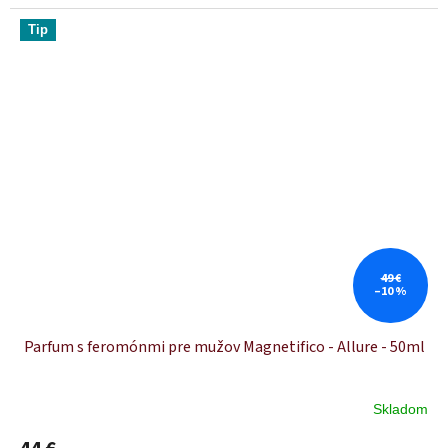
Tip
49 €
–10 %
Parfum s feromónmi pre mužov Magnetifico - Allure - 50ml
Skladom
Priemerné
hodnotenie