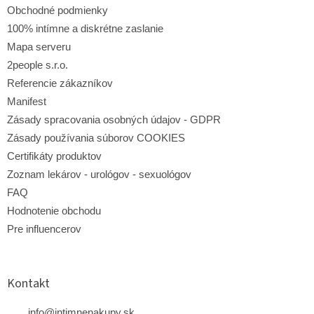
e
Obchodné podmienky
100% intímne a diskrétne zaslanie
Mapa serveru
2people s.r.o.
Referencie zákazníkov
Manifest
Zásady spracovania osobných údajov - GDPR
Zásady používania súborov COOKIES
Certifikáty produktov
Zoznam lekárov - urológov - sexuológov
FAQ
Hodnotenie obchodu
Pre influencerov
Kontakt
info
@
intimnenakupy.sk