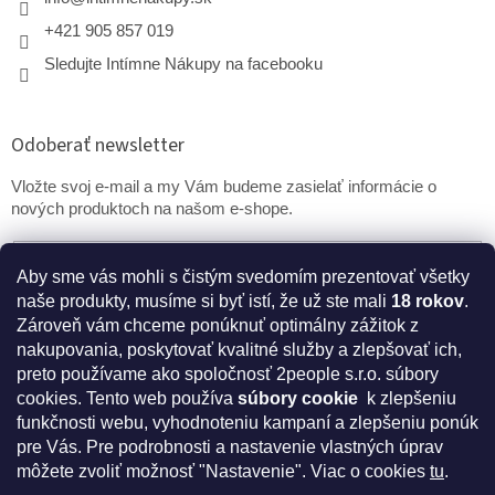
+421 905 857 019
Sledujte Intímne Nákupy na facebooku
Odoberať newsletter
Vložte svoj e-mail a my Vám budeme zasielať informácie o
nových produktoch na našom e-shope.
Email
Aby sme vás mohli s čistým svedomím prezentovať všetky
naše produkty, musíme si byť istí, že už ste mali
18 rokov
.
PRIHLÁSIŤ SA
Zároveň vám chceme ponúknuť optimálny zážitok z
nakupovania, poskytovať kvalitné služby a zlepšovať ich,
preto používame ako spoločnosť 2people s.r.o. súbory
cookies.
Tento web používa
súbory cookie
k zlepšeniu
* Disclaimer: Bezpečnostné prehlásenie k výživovým
funkčnosti webu, vyhodnoteniu kampaní a zlepšeniu ponúk
doplnkom a kozmetike
pre Vás. Pre podrobnosti a nastavenie vlastných úprav
môžete zvoliť možnosť "Nastavenie". Viac o cookies
tu
.