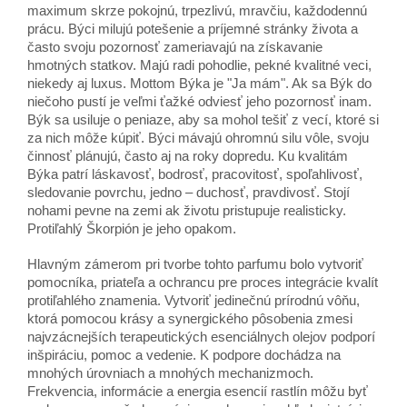
maximum skrze pokojnú, trpezlivú, mravčiu, každodennú
prácu. Býci milujú potešenie a príjemné stránky života a
často svoju pozornosť zameriavajú na získavanie
hmotných statkov. Majú radi pohodlie, pekné kvalitné veci,
niekedy aj luxus. Mottom Býka je "Ja mám". Ak sa Býk do
niečoho pustí je veľmi ťažké odviesť jeho pozornosť inam.
Býk sa usiluje o peniaze, aby sa mohol tešiť z vecí, ktoré si
za nich môže kúpiť. Býci mávajú ohromnú silu vôle, svoju
činnosť plánujú, často aj na roky dopredu. Ku kvalitám
Býka patrí láskavosť, bodrosť, pracovitosť, spoľahlivosť,
sledovanie povrchu, jedno – duchosť, pravdivosť. Stojí
nohami pevne na zemi ak životu pristupuje realisticky.
Protiľahlý Škorpión je jeho opakom.
Hlavným zámerom pri tvorbe tohto parfumu bolo vytvoriť
pomocníka, priateľa a ochrancu pre proces integrácie kvalít
protiľahlého znamenia. Vytvoriť jedinečnú prírodnú vôňu,
ktorá pomocou krásy a synergického pôsobenia zmesi
najvzácnejších terapeutických esenciálnych olejov podporí
inšpiráciu, pomoc a vedenie. K podpore dochádza na
mnohých úrovniach a mnohých mechanizmoch.
Frekvencia, informácie a energia esencií rastlín môžu byť