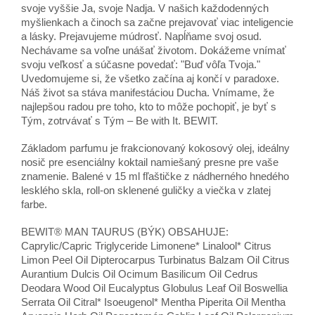
svoje vyššie Ja, svoje Nadja. V našich každodenných
myšlienkach a činoch sa začne prejavovať viac inteligencie
a lásky. Prejavujeme múdrosť. Napĺňame svoj osud.
Nechávame sa voľne unášať životom. Dokážeme vnímať
svoju veľkosť a súčasne povedať: "Buď vôľa Tvoja."
Uvedomujeme si, že všetko začína aj končí v paradoxe.
Náš život sa stáva manifestáciou Ducha. Vnímame, že
najlepšou radou pre toho, kto to môže pochopiť, je byť s
Tým, zotrvávať s Tým – Be with It. BEWIT.
Základom parfumu je frakcionovaný kokosový olej, ideálny
nosič pre esenciálny koktail namiešaný presne pre vaše
znamenie. Balené v 15 ml fľaštičke z nádherného hnedého
lesklého skla, roll-on sklenené guličky a viečka v zlatej
farbe.
BEWIT® MAN TAURUS (BÝK) OBSAHUJE:
Caprylic/Capric Triglyceride Limonene* Linalool* Citrus
Limon Peel Oil Dipterocarpus Turbinatus Balzam Oil Citrus
Aurantium Dulcis Oil Ocimum Basilicum Oil Cedrus
Deodara Wood Oil Eucalyptus Globulus Leaf Oil Boswellia
Serrata Oil Citral* Isoeugenol* Mentha Piperita Oil Mentha