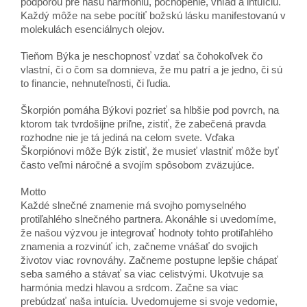
podporou pre našu harmóniu, pochopenie, vhľad a intuíciu.
Každý môže na sebe pocítiť božskú lásku manifestovanú v
molekulách esenciálnych olejov.
Tieňom Býka je neschopnosť vzdať sa čohokoľvek čo
vlastní, či o čom sa domnieva, že mu patrí a je jedno, či sú
to financie, nehnuteľnosti, či ľudia.
Škorpión pomáha Býkovi pozrieť sa hlbšie pod povrch, na
ktorom tak tvrdošijne priľne, zistiť, že zabečená pravda
rozhodne nie je tá jediná na celom svete. Vďaka
Škorpiónovi môže Býk zistiť, že musieť vlastniť môže byť
často veľmi náročné a svojím spôsobom zväzujúce.
Motto
Každé slnečné znamenie má svojho pomyselného
protiľahlého slnečného partnera. Akonáhle si uvedomíme,
že našou výzvou je integrovať hodnoty tohto protiľahlého
znamenia a rozvinúť ich, začneme vnášať do svojich
životov viac rovnováhy. Začneme postupne lepšie chápať
seba samého a stávať sa viac celistvými. Ukotvuje sa
harmónia medzi hlavou a srdcom. Začne sa viac
prebúdzať naša intuícia. Uvedomujeme si svoje vedomie,