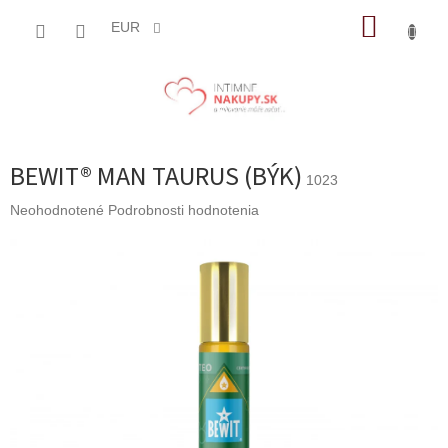
Prejsť
NÁKUP
na
EUR
obsah
KOŠÍK
BEWIT® MAN TAURUS (BÝK)
1023
Priemerné
Neohodnotené
Podrobnosti hodnotenia
hodnotenie
produktu
je
0,0
z
5
hviezdičiek.