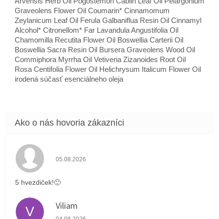
Arvensis Herb Oil Pogostemón Cablin Leaf Oil Pelargonium
Graveolens Flower Oil Coumarin* Cinnamomum
Zeylanicum Leaf Oil Ferula Galbaniflua Resin Oil Cinnamyl
Alcohol* Citronellom* Far Lavandula Angustifolia Oil
Chamomilla Recutita Flower Oil Boswellia Carterii Oil
Boswellia Sacra Resin Oil Bursera Graveolens Wood Oil
Commiphora Myrrha Oil Vetiveria Zizanoides Root Oil
Rosa Centifolia Flower Oil Helichrysum Italicum Flower Oil
irodená súčasť esenciálneho oleja
Hodnotenie obchodu je 5 z 5 hviezdičiek.
05.08.2026
5 hvezdiček!🙂
Viliam
V
Hodnotenie obchodu je 5 z 5 hviezdičiek.
04.08.2026