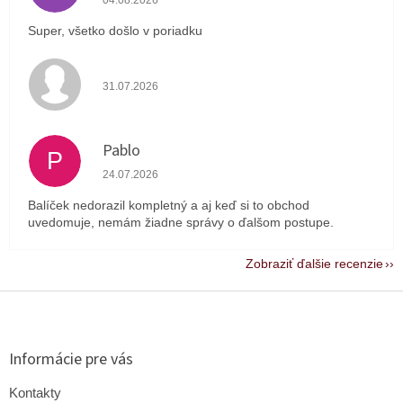
Super, všetko došlo v poriadku
Hodnotenie obchodu je 4 z 5 hviezdičiek.
31.07.2026
Pablo
P
Hodnotenie obchodu je 1 z 5 hviezdičiek.
24.07.2026
Balíček nedorazil kompletný a aj keď si to obchod
uvedomuje, nemám žiadne správy o ďalšom postupe.
Zobraziť ďalšie recenzie
Z
á
p
ä
Informácie pre vás
t
i
Kontakty