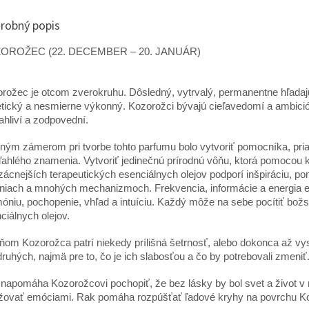
robný popis
OROŽEC (22. DECEMBER – 20. JANUÁR)
rožec je otcom zverokruhu. Dôsledný, vytrvalý, permanentne hľadajú
tický a nesmierne výkonný. Kozorožci bývajú cieľavedomí a ambició
ahliví a zodpovední.
ným zámerom pri tvorbe tohto parfumu bolo vytvoriť pomocníka, priat
iľahlého znamenia. Vytvoriť jedinečnú prírodnú vôňu, ktorá pomocou
zácnejších terapeutických esenciálnych olejov podporí inšpiráciu,
niach a mnohých mechanizmoch. Frekvencia, informácie a energia es
óniu, pochopenie, vhľad a intuíciu. Každý môže na sebe pocítiť bo
ciálnych olejov.
eňom Kozorožca patrí niekedy prílišná šetrnosť, alebo dokonca až vy
druhých, najmä pre to, čo je ich slabosťou a čo by potrebovali zmeniť
napomáha Kozorožcovi pochopiť, že bez lásky by bol svet a život 
žovať emóciami. Rak pomáha rozpúšťať ľadové kryhy na povrchu Ko