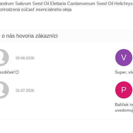
andrum Sativum Seed Oil Elettaria Cardamomum Seed Oil Helichrysum
*prirodzená súčasť esenciálneho oleja
V
Hodnotenie obchodu je 5 z 5 hviezdičiek.
05.08.2026
ezdiček!🙂
Super, vš
P
Hodnotenie obchodu je 4 z 5 hviezdičiek.
31.07.2026
Balíček n
uvedomuj