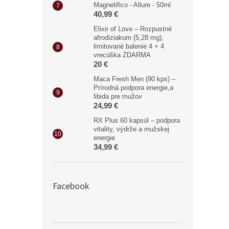
Magnetifico - Allure - 50ml
40,99 €
Elixir of Love – Rozpustné
afrodiziakum (5,28 mg),
limitované balenie 4 + 4
vrecúška ZDARMA
20 €
Maca Fresh Men (90 kps) –
Prírodná podpora energie,a
libida pre mužov
24,99 €
RX Plus 60 kapsúl – podpora
vitality, výdrže a mužskej
energie
34,99 €
Facebook