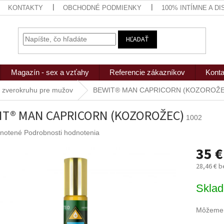
KONTAKTY
OBCHODNÉ PODMIENKY
100% INTÍMNE A D
HĽADAŤ
Magazín - sex a vzťahy
Referencie zákazníkov
Konta
 zverokruhu pre mužov
BEWIT® MAN CAPRICORN (KOZOROŽE
IT® MAN CAPRICORN (KOZOROŽEC)
1002
rné
notené
Podrobnosti hodnotenia
nie
35 €
u
28,46 € 
Jednotk
Skla
cena:
iek.
Môžeme d