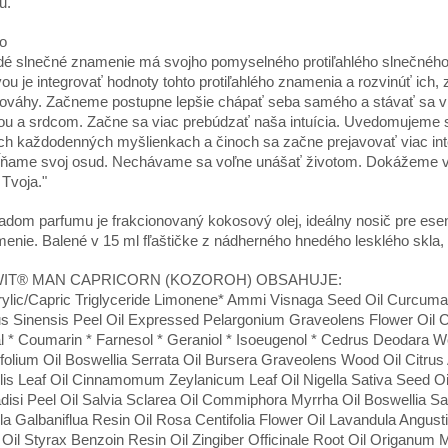
u.
o
é slnečné znamenie má svojho pomyselného protiľahlého slnečného
ou je integrovať hodnoty tohto protiľahlého znamenia a rozvinúť ich,
ováhy. Začneme postupne lepšie chápať seba samého a stávať sa vi
ou a srdcom. Začne sa viac prebúdzať naša intuícia. Uvedomujeme si
ch každodenných myšlienkach a činoch sa začne prejavovať viac int
ňame svoj osud. Nechávame sa voľne unášať životom. Dokážeme vn
 Tvoja."
adom parfumu je frakcionovaný kokosový olej, ideálny nosič pre ese
enie. Balené v 15 ml fľaštičke z nádherného hnedého lesklého skla, ro
IT® MAN CAPRICORN (KOZOROH) OBSAHUJE:
ylic/Capric Triglyceride Limonene* Ammi Visnaga Seed Oil Curcuma Z
us Sinensis Peel Oil Expressed Pelargonium Graveolens Flower Oil
al * Coumarin * Farnesol * Geraniol * Isoeugenol * Cedrus Deodara 
efolium Oil Boswellia Serrata Oil Bursera Graveolens Wood Oil Citrus A
lis Leaf Oil Cinnamomum Zeylanicum Leaf Oil Nigella Sativa Seed Oi
disi Peel Oil Salvia Sclarea Oil Commiphora Myrrha Oil Boswellia Sacr
la Galbaniflua Resin Oil Rosa Centifolia Flower Oil Lavandula Angus
 Oil Styrax Benzoin Resin Oil Zingiber Officinale Root Oil Origanum