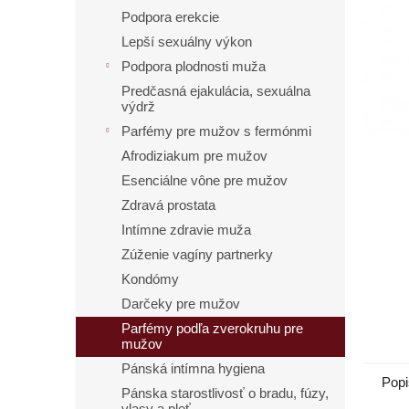
Podpora erekcie
Lepší sexuálny výkon
Podpora plodnosti muža
Predčasná ejakulácia, sexuálna
výdrž
Parfémy pre mužov s fermónmi
Afrodiziakum pre mužov
Esenciálne vône pre mužov
Zdravá prostata
Intímne zdravie muža
Zúženie vagíny partnerky
Kondómy
Darčeky pre mužov
Parfémy podľa zverokruhu pre
mužov
Pánská intímna hygiena
Popi
Pánska starostlivosť o bradu, fúzy,