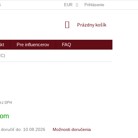
ISKRÉTNE ZASLANIE
MAPA SERVERU
EUR
Prihlásenie
2PEOPLE S.R.O.
NÁKUPNÝ
Prázdny košík
KOŠÍK
kt
Pre influencerov
FAQ
C)
bez DPH
ová
dom
oručiť do:
10.08.2026
Možnosti doručenia