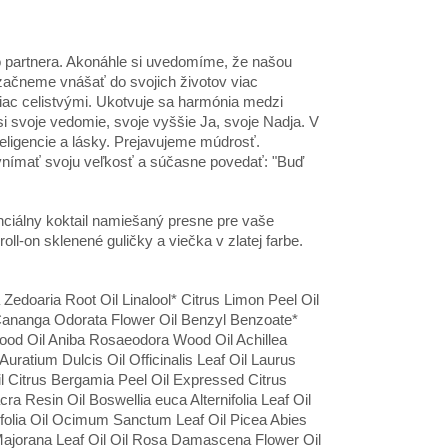
 partnera. Akonáhle si uvedomíme, že našou
 začneme vnášať do svojich životov viac
ac celistvými. Ukotvuje sa harmónia medzi
 svoje vedomie, svoje vyššie Ja, svoje Nadja. V
eligencie a lásky. Prejavujeme múdrosť.
ímať svoju veľkosť a súčasne povedať: "Buď
nciálny koktail namiešaný presne pre vaše
ll-on sklenené guličky a viečka v zlatej farbe.
edoaria Root Oil Linalool* Citrus Limon Peel Oil
 Cananga Odorata Flower Oil Benzyl Benzoate*
Wood Oil Aniba Rosaeodora Wood Oil Achillea
uratium Dulcis Oil Officinalis Leaf Oil Laurus
l Citrus Bergamia Peel Oil Expressed Citrus
a Resin Oil Boswellia euca Alternifolia Leaf Oil
tifolia Oil Ocimum Sanctum Leaf Oil Picea Abies
 Majorana Leaf Oil Oil Rosa Damascena Flower Oil