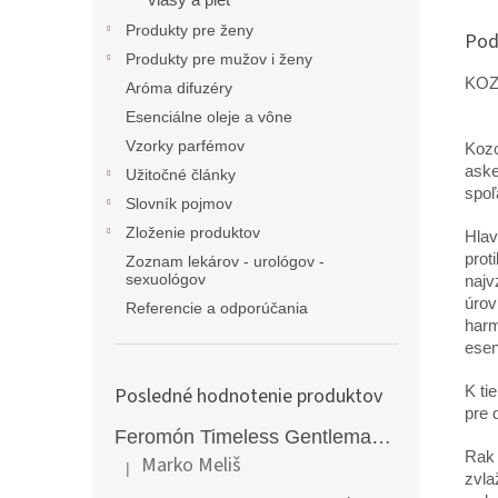
vlasy a pleť
Produkty pre ženy
Pod
Produkty pre mužov i ženy
KOZ
Aróma difuzéry
Esenciálne oleje a vône
Vzorky parfémov
Kozo
aske
Užitočné články
spoľ
Slovník pojmov
Zloženie produktov
Hlav
prot
Zoznam lekárov - urológov -
sexuológov
najv
úrov
Referencie a odporúčania
harm
esen
K ti
Posledné hodnotenie produktov
pre 
Feromón Timeless Gentleman silný feromónový parfém pre mužov - 50ml
Rak 
Marko Meliš
|
Hodnotenie produktu je 5 z 5 hviezdičiek.
zvla