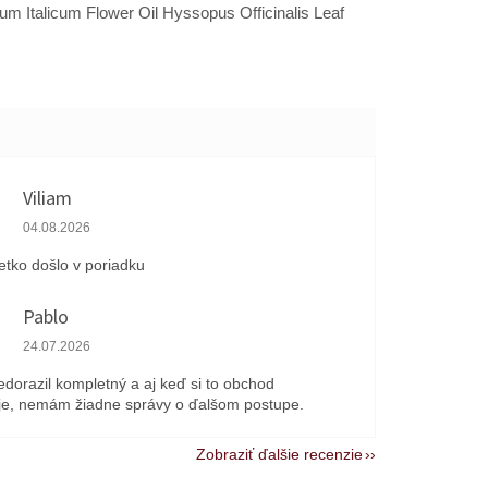
 Italicum Flower Oil Hyssopus Officinalis Leaf
Viliam
Hodnotenie obchodu je 5 z 5 hviezdičiek.
04.08.2026
etko došlo v poriadku
Pablo
Hodnotenie obchodu je 1 z 5 hviezdičiek.
24.07.2026
edorazil kompletný a aj keď si to obchod
e, nemám žiadne správy o ďalšom postupe.
Zobraziť ďalšie recenzie