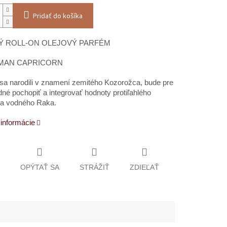
Pridať do košíka
Ý ROLL-ON OLEJOVÝ PARFÉM
 MAN CAPRICORN
a narodili v znamení zemitého Kozorožca, bude pre
né pochopiť a integrovať hodnoty protiľahlého
a vodného Raka.
 informácie
OPÝTAŤ SA
STRÁŽIŤ
ZDIEĽAŤ