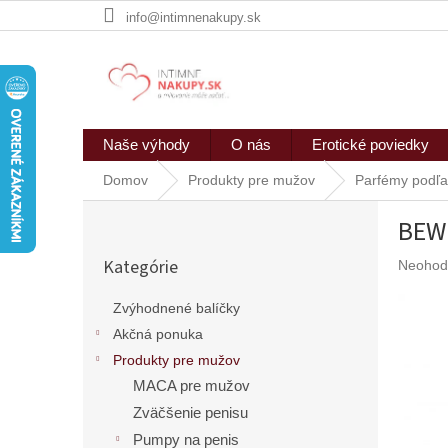
Prejsť
info@intimnenakupy.sk
na
obsah
Naše výhody
O nás
Erotické poviedky
Domov
Produkty pre mužov
Parfémy podľa
B
BEW
o
Preskočiť
č
Kategórie
Prieme
Neohod
kategórie
n
hodnote
ý
produkt
Zvýhodnené balíčky
p
je
Akčná ponuka
a
0,0
n
z
Produkty pre mužov
5
e
MACA pre mužov
hviezdič
l
Zväčšenie penisu
Pumpy na penis