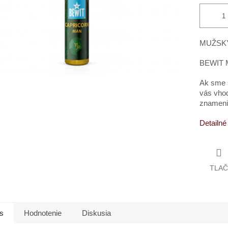
MUŽSK
BEWIT
Ak sme s
vás vhod
znameni
Detailné
TLAČ
s
Hodnotenie
Diskusia