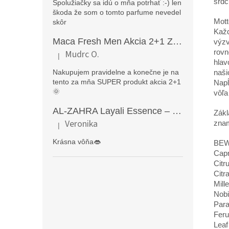
srdc
Spolužiačky sa idú o mňa potrhať :-) len
škoda že som o tomto parfume nevedel
Mott
skôr
Každ
Maca Fresh Men Akcia 2+1 ZDARMA (270kapsúl )
výzv
rovn
Mudrc O.
|
Hodnotenie produktu je 5 z 5 hviezdičiek.
hlav
Nakupujem pravidelne a konečne je na
naši
tento za mňa SUPER produkt akcia 2+1
Napĺ
🌞
vôľa
AL-ZAHRA Layali Essence – zmyselný arabský parfém pre ženy s originálnymi orientálnymi tónmi v luxusnom dubajskom štýle (50 ml)
Zákl
Veronika
znam
|
Hodnotenie produktu je 5 z 5 hviezdičiek.
Krásna vôňa👄
BEW
Capr
Citr
Citr
Mill
Nobi
Para
Feru
Leaf