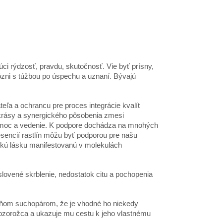
ci rýdzosť, pravdu, skutočnosť. Vie byť prísny,
zni s túžbou po úspechu a uznaní. Bývajú
eľa a ochrancu pre proces integrácie kvalít
 krásy a synergického pôsobenia zmesi
 pomoc a vedenie. K podpore dochádza na mnohých
encií rastlín môžu byť podporou pre našu
žskú lásku manifestovanú v molekulách
slovené skrblenie, nedostatok citu a pochopenia
.
v ňom suchopárom, že je vhodné ho niekedy
zorožca a ukazuje mu cestu k jeho vlastnému