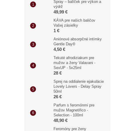
Spray – balíček pre výkon a
výdrž
49,99 €
KÁVA pre našich baličov
Vašej zásielky
1 €
Aniónové absorpčné intímky
Gentle Day®
4,50 €
Tekuté afrodiziakum pre
mužov a ženy Valavani -
SexUP - 5x25ml
28 €
Sprej na oddialenie ejakulácie
Lovely Lovers - Delay Spray
50ml
26 €
Parfum s feromónmi pre
mužov Magnetifico -
Selection - 100ml
48,90 €
Feromóny pre ženy