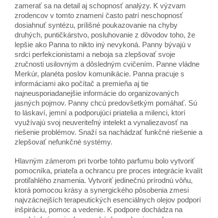
zamerať sa na detail aj schopnosť analýzy. K výzvam
zrodencov v tomto znamení často patrí neschopnosť
dosiahnuť syntézu, prílišné poukazovanie na chyby
druhých, puntičkárstvo, posluhovanie z dôvodov toho, že
lepšie ako Panna to nikto iný nevykoná. Panny bývajú v
srdci perfekcionistami a neboja sa zlepšovať svoje
zručnosti usilovným a dôsledným cvičením. Panne vládne
Merkúr, planéta poslov komunikácie. Panna pracuje s
informáciami ako počítač a premieňa aj tie
najneusporiadanejšie informácie do organizovaných
jasných pojmov. Panny chcú predovšetkým pomáhať. Sú
to láskaví, jemní a podporujúci priatelia a milenci, ktorí
využívajú svoj neuveriteľný intelekt a vynaliezavosť na
riešenie problémov. Snaží sa nachádzať funkčné riešenie a
zlepšovať nefunkčné systémy.
Hlavným zámerom pri tvorbe tohto parfumu bolo vytvoriť
pomocníka, priateľa a ochrancu pre proces integrácie kvalít
protiľahlého znamenia. Vytvoriť jedinečnú prírodnú vôňu,
ktorá pomocou krásy a synergického pôsobenia zmesi
najvzácnejších terapeutických esenciálnych olejov podporí
inšpiráciu, pomoc a vedenie. K podpore dochádza na