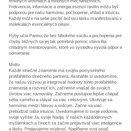
mnohých úrovniach a mnohých mechanizmoch.
Frekvencia, informácie a energia esencií rastlín môžu byť
podporou pre našu harmóniu, pochopenie, vhľad a intuíciu.
Každý môže na sebe pocítiť božskú lásku manifestovanú v
molekulách esenciálnych olejov.
Ryby učia Pannu, že bez hlbokého súcitu a pochopenia pre
chyby blížnych sa jej tak potrebná pomoc stáva iba
chladným mentorovaním, ktoré vo výsledku vyvolá odpor a
odmietanie.
Motto
Každé slnečné znamenie má svojho pomyselného
protiľahlého slnečného partnera. Akonáhle si uvedomíme,
že našou výzvou je integrovať hodnoty tohto protiľahlého
znamenia a rozvinúť ich, začneme vnášať do svojich
životov viac rovnováhy. Začneme postupne lepšie chápať
seba samého a stávať sa viac celistvými. Ukotvuje sa
harmónia medzi hlavou a srdcom. Začne sa viac
prebúdzať naša intuícia. Uvedomujeme si svoje vedomie,
svoje vyššie Ja, svoje Nadja. V našich každodenných
myšlienkach a činoch sa začne prejavovať viac inteligencie
a lásky. Prejavujeme múdrosť. Napĺňame svoj osud.