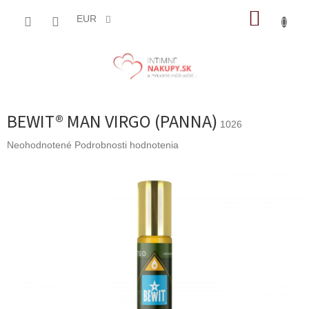
Prejsť
NÁKUP
na
EUR
obsah
KOŠÍK
BEWIT® MAN VIRGO (PANNA)
1026
Priemerné
Neohodnotené
Podrobnosti hodnotenia
hodnotenie
produktu
je
0,0
z
5
hviezdičiek.