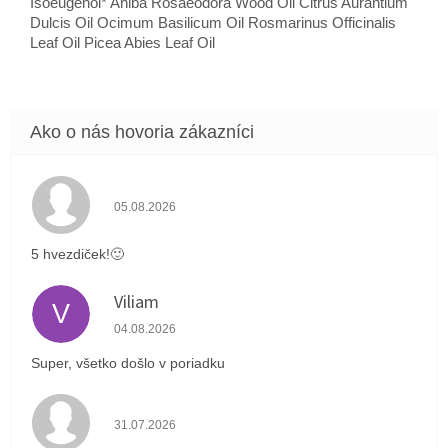
Isoeugenol* Aniba Rosaeodora Wood Oil Citrus Aurantium
Dulcis Oil Ocimum Basilicum Oil Rosmarinus Officinalis
Leaf Oil Picea Abies Leaf Oil
Hodnotenie obchodu je 5 z 5 hviezdičiek.
05.08.2026
5 hvezdiček!🙂
Viliam
V
Hodnotenie obchodu je 5 z 5 hviezdičiek.
04.08.2026
Super, všetko došlo v poriadku
Hodnotenie obchodu je 4 z 5 hviezdičiek.
31.07.2026