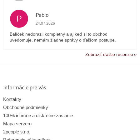
Pablo
P
Hodnotenie obchodu je 1 z 5 hviezdičiek.
24.07.2026
Balíček nedorazil kompletný a aj keď si to obchod
uvedomuje, nemám žiadne správy o ďalšom postupe.
Zobraziť ďalšie recenzie
Z
á
p
ä
Informácie pre vás
t
i
Kontakty
e
Obchodné podmienky
100% intímne a diskrétne zaslanie
Mapa serveru
2people s.r.o.
Referencie zákazníkov