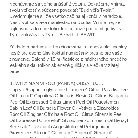
Nechávame sa voľne unášať životom. Dokážeme vnímať
svoju veľkosť a súčasne povedať: "Buď vôľa Tvoja."
Uvedomujeme si, že všetko začína aj končí v paradoxe.
Náš život sa stáva manifestáciou Ducha. Vnímame, že
najlepšou radou pre toho, kto to môže pochopiť, je byť s
Tým, zotrvávať s Tým – Be with It. BEWIT.
Základom parfumu je frakcionovaný kokosový olej, ideálny
nosič pre esenciálny koktail namiešaný presne pre vaše
znamenie. Balené v 15 ml fľaštičke z nádherného hnedého
lesklého skla, roll-on sklenené guličky a viečka v zlatej
farbe.
BEWIT® MAN VIRGO (PANNA) OBSAHUJE:
Caprylic/Capric Triglyceride Limonene* Citrus Paradisi Peel
Oil Linalool* Copaifera Officinalis Resin Oil Citrus Bergamia
Peel Oil Expressed Citrus Limon Peel Oil Pogostemon
Cablin Leaf Oil Bursera Flower Oil Vetiveria Zizanoides
Root Oil Zingiber Officinale Root Oil Citrus Sinensis Peel
Oil Expressed Citronellol* Styrax Benzoín Resin Oil Benzyl
Benzoate* Lavandula Angustifolia Oil Pelargonium
Graveolens Alcohol* Coumarin* Eugenol* Geraniol*