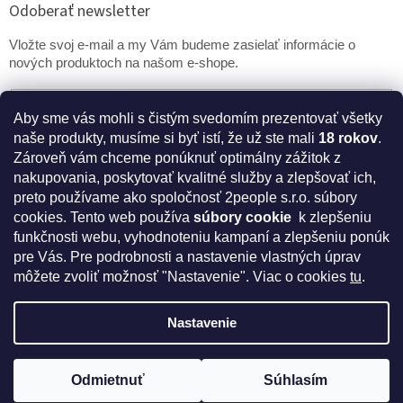
Odoberať newsletter
Vložte svoj e-mail a my Vám budeme zasielať informácie o
nových produktoch na našom e-shope.
Email
Aby sme vás mohli s čistým svedomím prezentovať všetky
naše produkty, musíme si byť istí, že už ste mali
18 rokov
.
PRIHLÁSIŤ SA
Zároveň vám chceme ponúknuť optimálny zážitok z
nakupovania, poskytovať kvalitné služby a zlepšovať ich,
preto používame ako spoločnosť 2people s.r.o. súbory
cookies.
Tento web používa
súbory cookie
k zlepšeniu
* Disclaimer: Bezpečnostné prehlásenie k výživovým
funkčnosti webu, vyhodnoteniu kampaní a zlepšeniu ponúk
doplnkom a kozmetike
pre Vás. Pre podrobnosti a nastavenie vlastných úprav
môžete zvoliť možnosť "Nastavenie". Viac o cookies
tu
.
Nastavenie
Vytvoril Shoptet
Odmietnuť
Súhlasím
Copyright 2026
IntímneNákupy.sk
. Všetky práva vyhradené.