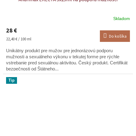
Skladom
28 €
Do košíka
Jednotková
22,40 € / 100 ml
cena:
Unikátny produkt pre mužov pre jednorázovú podporu
mužnosti a sexuálneho výkonu v tekutej forme pre rýchle
vstrebanie pred sexuálnou aktivitou. Český produkt. Certifikát
bezpečnosti od Štátneho...
Tip