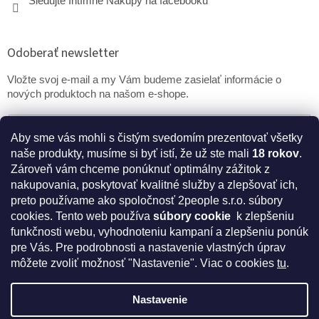
Sledujte Intímne Nákupy na facebooku
Odoberať newsletter
Vložte svoj e-mail a my Vám budeme zasielať informácie o
nových produktoch na našom e-shope.
Email
Aby sme vás mohli s čistým svedomím prezentovať všetky
naše produkty, musíme si byť istí, že už ste mali
18 rokov
.
PRIHLÁSIŤ SA
Zároveň vám chceme ponúknuť optimálny zážitok z
nakupovania, poskytovať kvalitné služby a zlepšovať ich,
preto používame ako spoločnosť 2people s.r.o. súbory
cookies.
Tento web používa
súbory cookie
k zlepšeniu
* Disclaimer: Bezpečnostné prehlásenie k výživovým
funkčnosti webu, vyhodnoteniu kampaní a zlepšeniu ponúk
doplnkom a kozmetike
pre Vás. Pre podrobnosti a nastavenie vlastných úprav
môžete zvoliť možnosť "Nastavenie". Viac o cookies
tu
.
Nastavenie
Vytvoril Shoptet