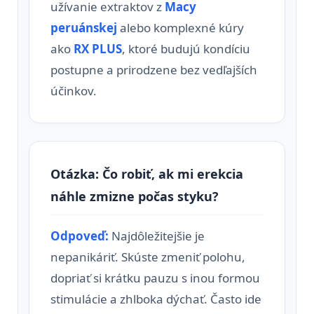
užívanie extraktov z
Macy
peruánskej
alebo komplexné kúry
ako
RX PLUS
, ktoré budujú kondíciu
postupne a prirodzene bez vedľajších
účinkov.
Otázka: Čo robiť, ak mi erekcia
náhle zmizne počas styku?
Odpoveď:
Najdôležitejšie je
nepanikáriť. Skúste zmeniť polohu,
dopriať si krátku pauzu s inou formou
stimulácie a zhlboka dýchať. Často ide