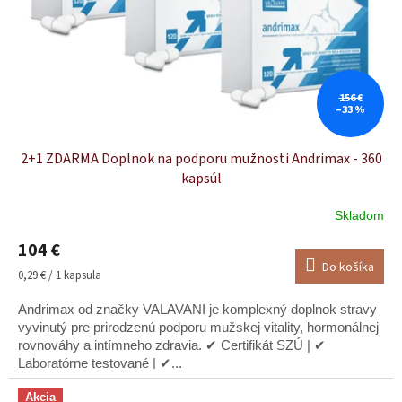
156 €
–33 %
2+1 ZDARMA Doplnok na podporu mužnosti Andrimax - 360
kapsúl
Skladom
Priemerné
hodnotenie
104 €
produktu
Do košíka
je
Jednotková
0,29 € / 1 kapsula
5,0
cena:
z
Andrimax od značky VALAVANI je komplexný doplnok stravy
5
vyvinutý pre prirodzenú podporu mužskej vitality, hormonálnej
hviezdičiek.
rovnováhy a intímneho zdravia. ✔ Certifikát SZÚ | ✔
Laboratórne testované | ✔...
Akcia