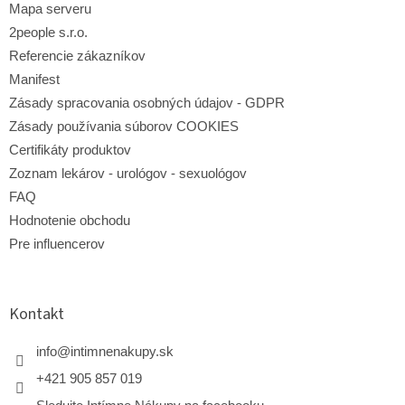
Mapa serveru
k
y
2people s.r.o.
v
Referencie zákazníkov
ý
p
Manifest
i
Zásady spracovania osobných údajov - GDPR
s
Zásady používania súborov COOKIES
u
Certifikáty produktov
Zoznam lekárov - urológov - sexuológov
FAQ
Hodnotenie obchodu
Pre influencerov
Kontakt
info
@
intimnenakupy.sk
+421 905 857 019