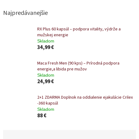
Najpredávanejšie
RX Plus 60 kapsúl – podpora vitality, výdrže a
mužskej energie
Skladom
34,99 €
Maca Fresh Men (90 kps) – Prírodná podpora
energie,a libida pre mužov
Skladom
24,99 €
2+1 ZDARMA Doplnok na oddialenie ejakulácie Crilex
-360 kapsúl
Skladom
88 €
R