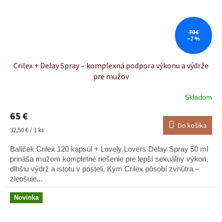
70 €
–7 %
Crilex + Delay Spray – komplexná podpora výkonu a výdrže
pre mužov
Skladom
65 €
Do košíka
Jednotková
32,50 € / 1 ks
cena:
Balíček Crilex 120 kapsúl + Lovely Lovers Delay Spray 50 ml
prináša mužom kompletné riešenie pre lepší sexuálny výkon,
dlhšiu výdrž a istotu v posteli. Kým Crilex pôsobí zvnútra –
zlepšuje...
Novinka