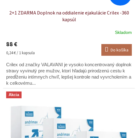
v
2+1 ZDARMA Doplnok na oddialenie ejakulácie Crilex -360
kapsúl
Skladom
88 €
Do košíka
Jednotková
0,24 € / 1 kapsula
cena:
Crilex od značky VALAVANI je vysoko koncentrovaný doplnok
stravy vyvinutý pre mužov, ktorí hľadajú prirodzenú cestu k
predĺženiu intímnych chvíľ, lepšej kontrole nad vyvrcholením a
k celkovému...
Akcia