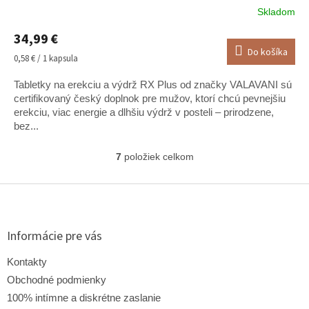
Skladom
Priemerné
hodnotenie
34,99 €
produktu
Do košíka
je
Jednotková
0,58 € / 1 kapsula
5,0
cena:
z
Tabletky na erekciu a výdrž RX Plus od značky VALAVANI sú
5
certifikovaný český doplnok pre mužov, ktorí chcú pevnejšiu
hviezdičiek.
erekciu, viac energie a dlhšiu výdrž v posteli – prirodzene,
bez...
7
položiek celkom
O
v
l
Z
á
á
d
p
a
ä
Informácie pre vás
c
t
i
i
Kontakty
e
e
p
Obchodné podmienky
r
100% intímne a diskrétne zaslanie
v