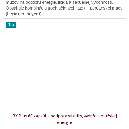
mužov na podporu energie, libida a sexuálnej výkonnosti.
hviezdičiek.
Obsahuje kombináciu troch účinných látok – peruánskej macy
(Lepidium meyenii),...
Tip
RX Plus 60 kapsúl – podpora vitality, výdrže a mužskej
energie