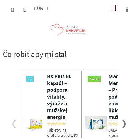
Prejsť
NÁKUP
na
EUR
obsah
KOŠÍK
Čo robiť aby mi stál