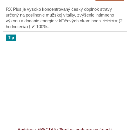
5,0
cena:
z
RX Plus je vysoko koncentrovaný český doplnok stravy
5
určený na posilnenie mužskej vitality, zvýšenie intímneho
hviezdičiek.
výkonu a dodanie energie v kľúčových okamihoch. ⭐⭐⭐⭐⭐ (2
hodnotenia) | ✔ 100%...
Tip
Andrimax ERECTA 5x25ml na podporu mužnosti