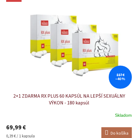
117 €
–40 %
2+1 ZDARMA RX PLUS 60 KAPSÚL NA LEPŠÍ SEXUÁLNY
VÝKON - 180 kapsúl
Skladom
Priemerné
hodnotenie
69,99 €
produktu
Do košíka
je
Jednotková
0,39 € / 1 kapsula