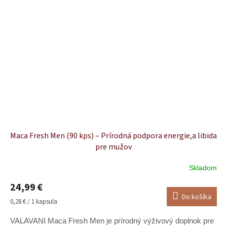
Maca Fresh Men (90 kps) – Prírodná podpora energie,a libida
pre mužov
Skladom
Priemerné
hodnotenie
24,99 €
produktu
Do košíka
je
Jednotková
0,28 € / 1 kapsula
4,9
cena:
z
VALAVANI Maca Fresh Men je prírodný výživový doplnok pre
5