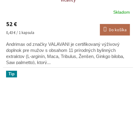
Skladom
Priemerné
hodnotenie
52 €
produktu
Do košíka
je
Jednotková
0,43 € / 1 kapsula
5,0
cena:
z
Andrimax od značky VALAVANI je certifikovaný výživový
5
doplnok pre mužov s obsahom 11 prírodných bylinných
hviezdičiek.
extraktov (L-arginín, Maca, Tribulus, Ženšen, Ginkgo biloba,
Saw palmetto), ktorý...
Tip