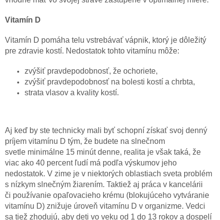
Vitamí
n D
Vitamín D pomáha telu vstrebávať vápnik, ktorý je dôležitý
pre zdravie kostí. Nedostatok tohto vitamínu môže:
zvýšiť pravdepodobnosť, že ochoriete,
zvýšiť pravdepodobnosť na bolesti kostí a chrbta,
strata vlasov a kvality kostí.
Aj keď by ste technicky mali byť schopní získať svoj denný
príjem vitamínu D tým, že budete na slnečnom
svetle minimálne 15 minút denne, realita je však taká, že
viac ako 40 percent ľudí má podľa výskumov jeho
nedostatok. V zime je v niektorých oblastiach sveta problém
s nízkym slnečným žiarením. Taktiež aj práca v kancelárii
či používanie opaľovacieho krému (blokujúceho vytváranie
vitamínu D) znižuje úroveň vitamínu D v organizme. Vedci
sa tiež zhodujú, aby deti vo veku od 1 do 13 rokov a dospelí