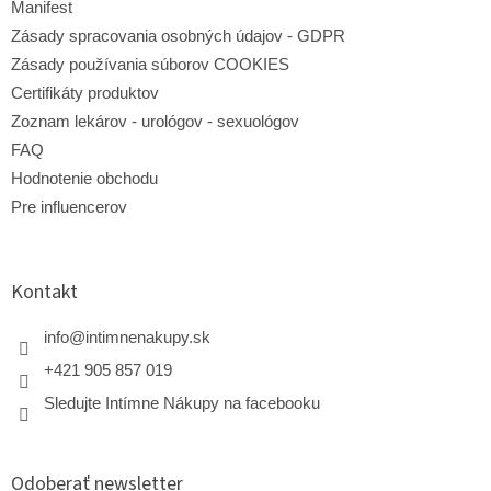
p
Manifest
i
Zásady spracovania osobných údajov - GDPR
s
Zásady používania súborov COOKIES
u
Certifikáty produktov
Zoznam lekárov - urológov - sexuológov
FAQ
Hodnotenie obchodu
Pre influencerov
Kontakt
info
@
intimnenakupy.sk
+421 905 857 019
Sledujte Intímne Nákupy na facebooku
Odoberať newsletter