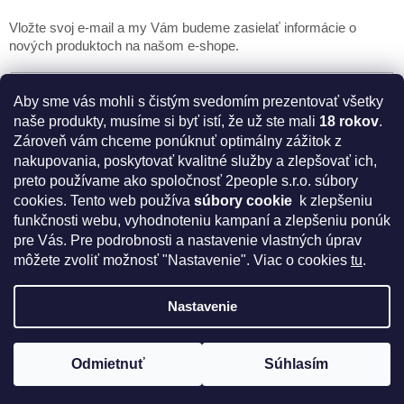
Vložte svoj e-mail a my Vám budeme zasielať informácie o
nových produktoch na našom e-shope.
Email
Aby sme vás mohli s čistým svedomím prezentovať všetky
naše produkty, musíme si byť istí, že už ste mali
18 rokov
.
PRIHLÁSIŤ SA
Zároveň vám chceme ponúknuť optimálny zážitok z
nakupovania, poskytovať kvalitné služby a zlepšovať ich,
preto používame ako spoločnosť 2people s.r.o. súbory
cookies.
Tento web používa
súbory cookie
k zlepšeniu
* Disclaimer: Bezpečnostné prehlásenie k výživovým
funkčnosti webu, vyhodnoteniu kampaní a zlepšeniu ponúk
doplnkom a kozmetike
pre Vás. Pre podrobnosti a nastavenie vlastných úprav
môžete zvoliť možnosť "Nastavenie". Viac o cookies
tu
.
Nastavenie
Vytvoril Shoptet
Odmietnuť
Súhlasím
Copyright 2026
IntímneNákupy.sk
. Všetky práva vyhradené.
Získajte kód na zľavu 5%