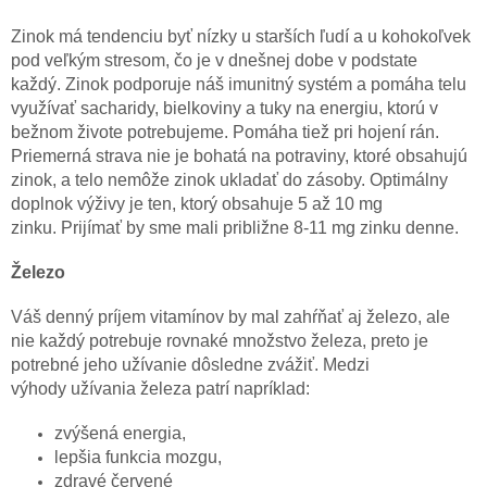
Zinok má tendenciu byť nízky u starších ľudí a u kohokoľvek
pod veľkým stresom, čo je v dnešnej dobe v podstate
každý. Zinok podporuje náš imunitný systém a pomáha telu
využívať sacharidy, bielkoviny a tuky na energiu, ktorú v
bežnom živote potrebujeme. Pomáha tiež pri hojení rán.
Priemerná strava nie je bohatá na potraviny, ktoré obsahujú
zinok, a telo nemôže zinok ukladať do zásoby. Optimálny
doplnok výživy je ten, ktorý obsahuje 5 až 10 mg
zinku. Prijímať by sme mali približne 8-11 mg zinku denne.
Ž
elezo
Váš denný príjem vitamínov by mal zahŕňať aj železo, ale
nie každý potrebuje rovnaké množstvo železa, preto je
potrebné jeho užívanie dôsledne zvážiť. Medzi
výhody užívania železa patrí napríklad:
zvýšená energia,
lepšia funkcia mozgu,
zdravé červené