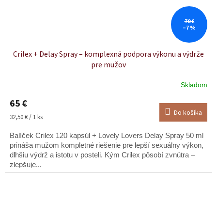
70 €
–7 %
Crilex + Delay Spray – komplexná podpora výkonu a výdrže
pre mužov
Skladom
65 €
Do košíka
Jednotková
32,50 € / 1 ks
cena:
Balíček Crilex 120 kapsúl + Lovely Lovers Delay Spray 50 ml
prináša mužom kompletné riešenie pre lepší sexuálny výkon,
dlhšiu výdrž a istotu v posteli. Kým Crilex pôsobí zvnútra –
zlepšuje...