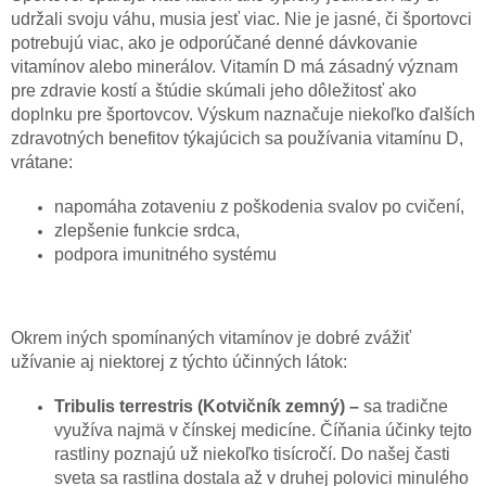
udržali svoju váhu, musia jesť viac. Nie je jasné, či športovci
potrebujú viac, ako je odporúčané denné dávkovanie
vitamínov alebo minerálov. Vitamín D má zásadný význam
pre zdravie kostí a štúdie skúmali jeho dôležitosť ako
doplnku pre športovcov. Výskum naznačuje niekoľko ďalších
zdravotných benefitov týkajúcich sa používania vitamínu D,
vrátane:
napomáha zotaveniu z poškodenia svalov po cvičení,
zlepšenie funkcie srdca,
podpora imunitného systému
Okrem iných spomínaných vitamínov je dobré zvážiť
užívanie aj niektorej z týchto účinných látok:
Tribulis terrestris
(Kotvičník zemný) –
sa tradične
využíva najmä v čínskej medicíne. Číňania účinky tejto
rastliny poznajú už niekoľko tisícročí. Do našej časti
sveta sa rastlina dostala až v druhej polovici minulého