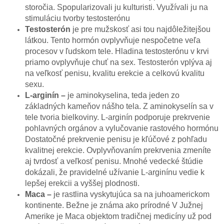
storočia. Spopularizovali ju kulturisti. Využívali ju na
stimuláciu tvorby testosterónu
Testosteró
n
je pre mužskosť asi tou najdôležitejšou
látkou. Tento hormón ovplyvňuje nespočetne veľa
procesov v ľudskom tele. Hladina testosterónu v krvi
priamo ovplyvňuje chuť na sex. Testosterón vplýva aj
na veľkosť penisu, kvalitu erekcie a celkovú kvalitu
sexu.
L-arginín –
je aminokyselina, teda jeden zo
základných kameňov nášho tela. Z aminokyselín sa v
tele tvoria bielkoviny. L-arginín podporuje prekrvenie
pohlavných orgánov a vylučovanie rastového hormónu
Dostatočné prekrvenie penisu je kľúčové z pohľadu
kvalitnej erekcie. Ovplyvňovaním prekrvenia zmeníte
aj tvrdosť a veľkosť penisu. Mnohé vedecké štúdie
dokázali, že pravidelné užívanie L-arginínu vedie k
lepšej erekcii a vyššej plodnosti.
Maca –
je rastlina vyskytujúca sa na juhoamerickom
kontinente. Bežne je známa ako prírodné V Južnej
Amerike je Maca objektom tradičnej medicíny už pod