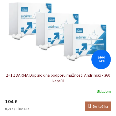
156 €
–33 %
2+1 ZDARMA Doplnok na podporu mužnosti Andrimax - 360
kapsúl
Skladom
Priemerné
hodnotenie
104 €
produktu
Do košíka
je
Jednotková
0,29 € / 1 kapsula
5,0
cena: