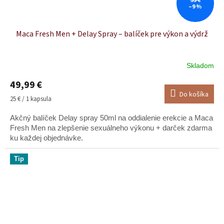
55 €
–9 %
Maca Fresh Men + Delay Spray – balíček pre výkon a výdrž
Skladom
49,99 €
Do košíka
Jednotková
25 € / 1 kapsula
cena:
Akčný balíček Delay spray 50ml na oddialenie erekcie a Maca
Fresh Men na zlepšenie sexuálneho výkonu + darček zdarma
ku každej objednávke.
Tip