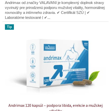
z
Andrimax od značky VALAVANI je komplexný doplnok stravy
5
vyvinutý pre prirodzenú podporu mužskej vitality, hormonálnej
hviezdičiek.
rovnováhy a intímneho zdravia. ✔ Certifikát SZÚ | ✔
Laboratórne testované | ✔...
Tip
Andrimax 120 kapsúl – podpora libida, erekcie a mužskej
vitality