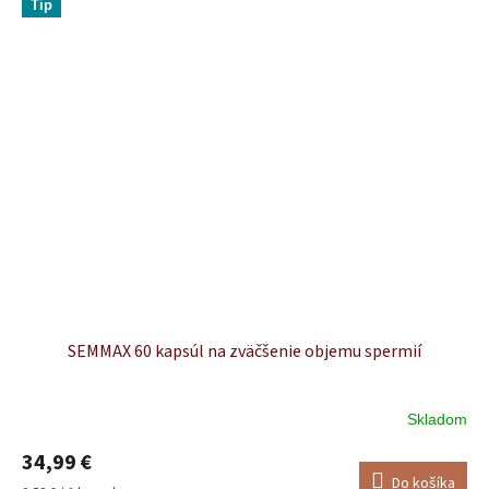
Tip
SEMMAX 60 kapsúl na zväčšenie objemu spermií
Skladom
Priemerné
hodnotenie
34,99 €
produktu
Do košíka
je