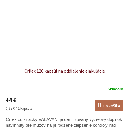
Crilex 120 kapsúl na oddialenie ejakulácie
Skladom
Priemerné
hodnotenie
44 €
produktu
Do košíka
je
Jednotková
0,37 € / 1 kapsula
5,0
cena:
z
Crilex od značky VALAVANI je certifikovaný výživový doplnok
5
navrhnutý pre mužov na prirodzené zlepšenie kontroly nad
hviezdičiek.