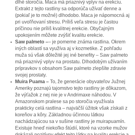
dlhé storočia. Maca má priaznivý vplyv na erekciu.
Extrakt z tejto rastliny sa odporúča užívať denne a
(pokiaľ je to možné) dlhodobo. Maca je nápomocná aj
pri uvoľňovaní stresu. Príliš veľa stresu je častou
príčinou nie príliš kvalitnej erekcie. Obyčajným
upokojením môžete zvýšiť kvalitu erekcie.
Saw palmeto –
– je pomerne známa rastlina. Okrem
iných oblastí sa využíva aj v kozmetike. Z pohľadu
muža sú však dôležité jej iné benefity – Saw palmeto
má priaznivý vplyv na prostatu. Dlhodobým užívaním
prípravkov s obsahom Saw palmeto zlepšíte zdravie
svojej prostaty.
Muira Puama
–
To, že generácie obyvateľov Južnej
Ameriky poznajú tajomstvo tejto rastliny je dôkazom,
že výťažok z nej nie je v Andrimaxe náhodou. V
Amazonskom pralese sa po storočia využívala
prakticky celá rastlina – najväčší úžitok však získali z
koreňov a kôry. Základnou účinnou látkou
nachádzajúcou sa v sušine rastliny je muirapuamín.
Existuje hneď niekoľko štúdií, ktoré na vzorke mužov
dokázali pozitívny efekt tejto látky na kvalitu erekcie a