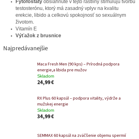
Fytofosfá
ty
obsiahnuté v tejto rastliny stimulujú tvorbu
testosterónu, ktorý má zasadný vplyv na kvalitu
erekcie, libido a celkovú spokojnosť so sexuálnym
životom.
Vitamín E
Výťažok z brusnice
Najpredávanejšie
Maca Fresh Men (90 kps) – Prírodná podpora
energie,a libida pre mužov
Skladom
24,99 €
RX Plus 60 kapsúl – podpora vitality, výdrže a
mužskej energie
Skladom
34,99 €
SEMMAX 60 kapsúl na zväčšenie objemu spermií