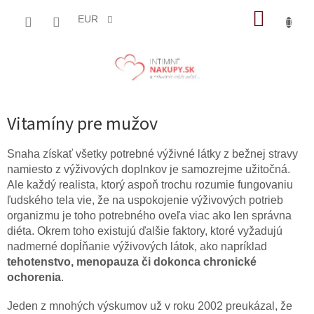
Prejsť
NÁKUP
na
EUR
obsah
KOŠÍK
Vitamíny pre mužov
Snaha získať všetky potrebné výživné látky z bežnej stravy
namiesto z výživových doplnkov je samozrejme užitočná.
Ale každý realista, ktorý aspoň trochu rozumie fungovaniu
ľudského tela vie, že na uspokojenie výživových potrieb
organizmu je toho potrebného oveľa viac ako len správna
diéta. Okrem toho existujú ďalšie faktory, ktoré vyžadujú
nadmerné dopĺňanie výživových látok, ako napríklad
tehotenstvo, menopauza či dokonca chronické
ochorenia
.
Jeden z mnohých výskumov už v roku 2002 preukázal, že