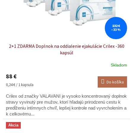
d
u
k
t
o
132 €
–33 %
v
2+1 ZDARMA Doplnok na oddialenie ejakulácie Crilex -360
kapsúl
Skladom
88 €
Do košíka
Jednotková
0,24 € / 1 kapsula
cena:
Crilex od značky VALAVANI je vysoko koncentrovaný doplnok
stravy vyvinutý pre mužov, ktorí hľadajú prirodzenú cestu k
predĺženiu intímnych chvíľ, lepšej kontrole nad vyvrcholením a
k celkovému...
Akcia