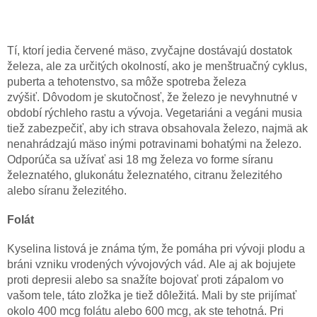
Tí, ktorí jedia červené mäso, zvyčajne dostávajú dostatok
železa, ale za určitých okolností, ako je menštruačný cyklus,
puberta a tehotenstvo, sa môže spotreba železa
zvýšiť. Dôvodom je skutočnosť, že železo je nevyhnutné v
období rýchleho rastu a vývoja. Vegetariáni a vegáni musia
tiež zabezpečiť, aby ich strava obsahovala železo, najmä ak
nenahrádzajú mäso inými potravinami bohatými na železo.
Odporúča sa užívať asi 18 mg železa vo forme síranu
železnatého, glukonátu železnatého, citranu železitého
alebo síranu železitého.
Fol
át
Kyselina listová je známa tým, že pomáha pri vývoji plodu a
bráni vzniku vrodených vývojových vád. Ale aj ak bojujete
proti depresii alebo sa snažíte bojovať proti zápalom vo
vašom tele, táto zložka je tiež dôležitá. Mali by ste prijímať
okolo 400 mcg folátu alebo 600 mcg, ak ste tehotná. Pri