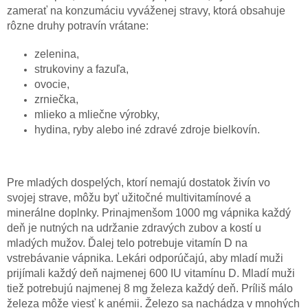
zamerať na konzumáciu vyváženej stravy, ktorá obsahuje
rôzne druhy potravín vrátane:
zelenina,
strukoviny a fazuľa,
ovocie,
zrniečka,
mlieko a mliečne výrobky,
hydina, ryby alebo iné zdravé zdroje bielkovín.
Pre mladých dospelých, ktorí nemajú dostatok živín vo
svojej strave, môžu byť užitočné multivitamínové a
minerálne doplnky. Prinajmenšom 1000 mg vápnika každý
deň je nutných na udržanie zdravých zubov a kostí u
mladých mužov. Ďalej telo potrebuje vitamín D na
vstrebávanie vápnika. Lekári odporúčajú, aby mladí muži
prijímali každý deň najmenej 600 IU vitamínu D. Mladí muži
tiež potrebujú najmenej 8 mg železa každý deň. Príliš málo
železa môže viesť k anémii. Železo sa nachádza v mnohých