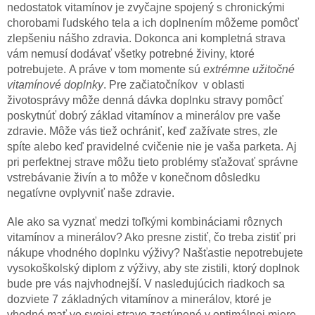
nedostatok vitamínov je zvyčajne spojený s chronickými
chorobami ľudského tela a ich doplnením môžeme pomôcť
zlepšeniu nášho zdravia. Dokonca ani kompletná strava
vám nemusí dodávať všetky potrebné živiny, ktoré
potrebujete. A práve v tom momente sú
extrémne užitočné
vitamínové doplnky
. Pre začiatočníkov v oblasti
životosprávy môže denná dávka doplnku stravy pomôcť
poskytnúť dobrý základ vitamínov a minerálov pre vaše
zdravie. Môže vás tiež ochrániť, keď zažívate stres, zle
spíte alebo keď pravidelné cvičenie nie je vaša parketa. Aj
pri perfektnej strave môžu tieto problémy sťažovať správne
vstrebávanie živín a to môže v konečnom dôsledku
negatívne ovplyvniť naše zdravie.
Ale ako sa vyznať medzi toľkými kombináciami rôznych
vitamínov a minerálov? Ako presne zistiť, čo treba zistiť pri
nákupe vhodného doplnku výživy? Našťastie nepotrebujete
vysokoškolský diplom z výživy, aby ste zistili, ktorý doplnok
bude pre vás najvhodnejší. V nasledujúcich riadkoch sa
dozviete 7 základných vitamínov a minerálov, ktoré je
vhodné mať vo svojej strave zastúpené v optimálnej miere.