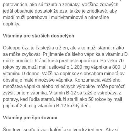
potravinách, ako sú fazuľa a zemiaky. Väčšina zdravých
jedál obsahuje dostatok železa, takže je zriedkavé, aby
mladí muži potrebovali multivitamínové a minerálne
doplnky.
Vitamíny pre starších dospelých
Osteoporóza je častejšia u žien, ale ako muži starnú, riziko
sa môže zvyšovať. Prijímanie ďalšieho vápnika a vitamínu D
môže pomôcť chrániť kosti pred osteoporózou. Po veku 70
rokov by sa muži mali usilovať o 1 200 mg vápnika a 800 IU
vitamínu D denne. Väčšina doplnkov s obsahom minerálov
obsahuje malé množstvo vápnika. Konzumácia väčšieho
množstva vápnika alebo mliečnych výrobkov môže pomôcť
zvýšiť príjem vápnika. Vitamín B-12 sa ťažšie vstrebáva z
potravy, keď ľudia starnú. Muži starší ako 50 rokov by mali
prijímať 2,4 mcg vitamínu B-12 každý deň.
Vitamíny pre športovcov
Športovci spaľujú viac kalórií ako typický jedinec. Aby si