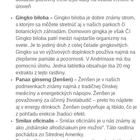
úroveň
Gingko biloba –
Gingko biloba je dobre známy strom,
s ktorým sa môžete stretnúť aj v našich parkoch či
botanických záhradám. Domovom gingka je však Čí
Gingko biloba patrí medzi najstaršie organizmy na
svete. Je to jediný druh z celej čelade gingkovitých.
Gingko sa vo výživových doplnkoch používa najmä na
zlepšenie pamäte a pozornosti. V Andrimaxe má iba
pomocnú úlohu. Jedna tabletka obsahuje iba 20 mg
extraktu z tejto rastliny.
Panax ginseng (
ženšen) –
Ženšen je v našich
podmienkach známy najmä z tradičnej čínskej
medicíny a energetických nápojov. Ženšen je
považovaný za účinný životabudič – preto ho nájdete
aj v energy drinkoch. Ženšen ovplyvňuje aj libido, čo je
z pohľadu erekcie žiadúci efekt.
Smilax oficinalis
–
Smilax oficinális je u nás známy aj
ako „indiánske afrodiziakum pre mužov“. Táto rastlina
pochádza zo Strednej Ameriky.