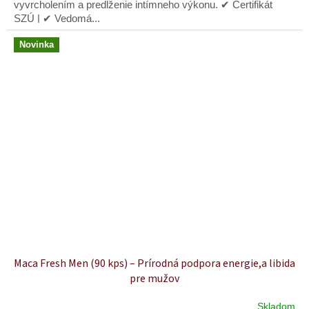
vyvrcholením a predĺženie intímneho výkonu. ✔ Certifikát
SZÚ | ✔ Vedomá...
Novinka
Maca Fresh Men (90 kps) – Prírodná podpora energie,a libida
pre mužov
Skladom
Priemerné