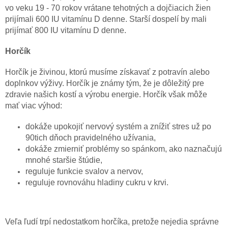
vo veku 19 - 70 rokov vrátane tehotných a dojčiacich žien
prijímali 600 IU vitamínu D denne. Starší dospelí by mali
prijímať 800 IU vitamínu D denne.
Horčík
Horčík je živinou, ktorú musíme získavať z potravín alebo
doplnkov výživy. Horčík je známy tým, že je dôležitý pre
zdravie našich kostí a výrobu energie. Horčík však môže
mať viac výhod:
dokáže upokojiť nervový systém a znížiť stres už po
90tich dňoch pravidelného užívania,
dokáže zmierniť problémy so spánkom, ako naznačujú
mnohé staršie štúdie,
reguluje funkcie svalov a nervov,
reguluje rovnováhu hladiny cukru v krvi.
Veľa ľudí trpí nedostatkom horčíka, pretože nejedia správne