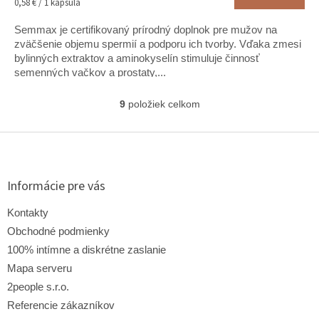
Jednotková
0,58 € / 1 kapsula
4,7
cena:
z
Semmax je certifikovaný prírodný doplnok pre mužov na
5
zväčšenie objemu spermií a podporu ich tvorby. Vďaka zmesi
hviezdičiek.
bylinných extraktov a aminokyselín stimuluje činnosť
semenných vačkov a prostaty,...
9
položiek celkom
O
v
l
Z
á
á
d
p
a
ä
Informácie pre vás
c
t
i
i
Kontakty
e
e
p
Obchodné podmienky
r
100% intímne a diskrétne zaslanie
v
Mapa serveru
k
y
2people s.r.o.
v
Referencie zákazníkov
ý