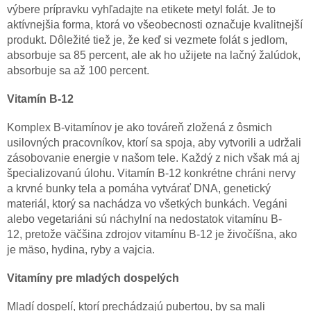
výbere prípravku vyhľadajte na etikete metyl folát. Je to
aktívnejšia forma, ktorá vo všeobecnosti označuje kvalitnejší
produkt. Dôležité tiež je, že keď si vezmete folát s jedlom,
absorbuje sa 85 percent, ale ak ho užijete na lačný žalúdok,
absorbuje sa až 100 percent.
Vitamín B-12
Komplex B-vitamínov je ako továreň zložená z ôsmich
usilovných pracovníkov, ktorí sa spoja, aby vytvorili a udržali
zásobovanie energie v našom tele. Každý z nich však má aj
špecializovanú úlohu. Vitamín B-12 konkrétne chráni nervy
a krvné bunky tela a pomáha vytvárať DNA, genetický
materiál, ktorý sa nachádza vo všetkých bunkách. Vegáni
alebo vegetariáni sú náchylní na nedostatok vitamínu B-
12, pretože väčšina zdrojov vitamínu B-12 je živočíšna, ako
je mäso, hydina, ryby a vajcia.
Vitamíny pre mladých dospelých
Mladí dospelí, ktorí prechádzajú pubertou, by sa mali