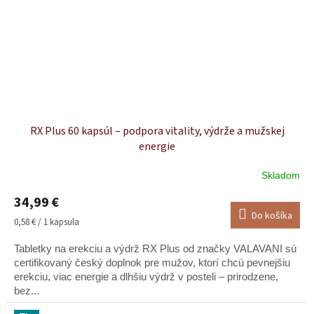
RX Plus 60 kapsúl – podpora vitality, výdrže a mužskej
energie
Skladom
Priemerné
hodnotenie
34,99 €
produktu
Do košíka
je
Jednotková
0,58 € / 1 kapsula
5,0
cena:
z
Tabletky na erekciu a výdrž RX Plus od značky VALAVANI sú
5
certifikovaný český doplnok pre mužov, ktorí chcú pevnejšiu
hviezdičiek.
erekciu, viac energie a dlhšiu výdrž v posteli – prirodzene,
bez...