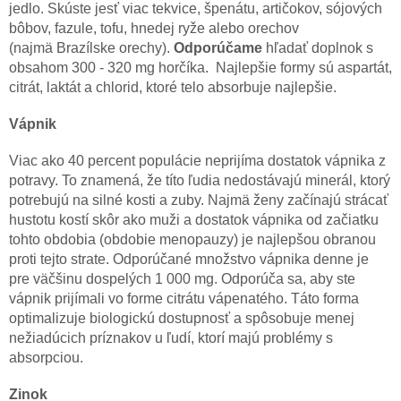
jedlo. Skúste jesť viac tekvice, špenátu, artičokov, sójových
bôbov, fazule, tofu, hnedej ryže alebo orechov
(najmä Brazílske orechy).
Odporúčame
hľadať doplnok s
obsahom 300 - 320 mg horčíka. Najlepšie formy sú aspartát,
citrát, laktát a chlorid, ktoré telo absorbuje najlepšie.
Vápnik
Viac ako 40 percent populácie neprijíma dostatok vápnika z
potravy. To znamená, že títo ľudia nedostávajú minerál, ktorý
potrebujú na silné kosti a zuby. Najmä ženy začínajú strácať
hustotu kostí skôr ako muži a dostatok vápnika od začiatku
tohto obdobia (obdobie menopauzy) je najlepšou obranou
proti tejto strate. Odporúčané množstvo vápnika denne je
pre väčšinu dospelých 1 000 mg. Odporúča sa, aby ste
vápnik prijímali vo forme citrátu vápenatého. Táto forma
optimalizuje biologickú dostupnosť a spôsobuje menej
nežiadúcich príznakov u ľudí, ktorí majú problémy s
absorpciou.
Zinok