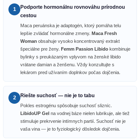
Podporte hormonálnu rovnováhu prírodnou
1
cestou
Maca peruánska je adaptogén, ktorý pomáha telu
lepšie zvládať hormonálne zmeny.
Maca Fresh
Woman
obsahuje vysoko koncentrovaný extrakt
špeciálne pre ženy.
Femm Passion Libido
kombinuje
bylinky s preukázaným vplyvom na ženské libido
vrátane damian a ženšenu. Vždy konzultujte s
lekárom pred užívaním doplnkov počas dojčenia.
Riešte suchosť — nie je to tabu
2
Pokles estrogénu spôsobuje suchosť slizníc.
LibidoUP Gel
na vodnej báze nielen lubrikuje, ale tiež
stimuluje prekrvenie intímnych partií. Suchosť nie je
vaša vina — je to fyziologický dôsledok dojčenia.