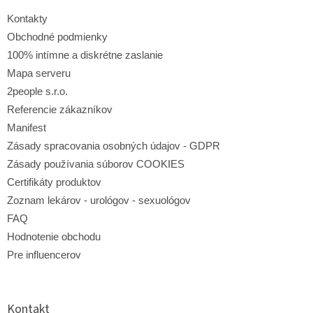
t
i
Kontakty
e
Obchodné podmienky
100% intímne a diskrétne zaslanie
Mapa serveru
2people s.r.o.
Referencie zákazníkov
Manifest
Zásady spracovania osobných údajov - GDPR
Zásady používania súborov COOKIES
Certifikáty produktov
Zoznam lekárov - urológov - sexuológov
FAQ
Hodnotenie obchodu
Pre influencerov
Kontakt