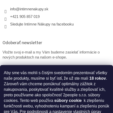
info
@
intimnenakupy.sk
+421 905 857 019
Sledujte Intímne Nákupy na facebooku
Odoberať newsletter
Vložte svoj e-mail a my Vám budeme zasielať informácie o
nových produktoch na našom e-shope.
Email
Aby sme vás mohli s čistým svedomím prezentovať všetky
naše produkty, musíme si byť istí, že už ste mali
18 rokov
.
PRIHLÁSIŤ SA
Zároveň vám chceme ponúknuť optimálny zážitok z
nakupovania, poskytovať kvalitné služby a zlepšovať ich,
preto používame ako spoločnosť 2people s.r.o. súbory
cookies.
Tento web používa
súbory cookie
k zlepšeniu
* Disclaimer: Bezpečnostné prehlásenie k výživovým
funkčnosti webu, vyhodnoteniu kampaní a zlepšeniu ponúk
doplnkom a kozmetike
pre Vás. Pre podrobnosti a nastavenie vlastných úprav