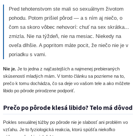
Pred tehotenstvom ste mali so sexuálnym životom
pohodu. Potom prišiel pôrod — a s ním aj niečo, o
čom sa skoro vôbec nehovorí: chuť na sex skrátka...
zmizla. Nie na týždeň, nie na mesiac. Niekedy na
oveľa dlhšie. A popritom máte pocit, že niečo nie je v
poriadku s vami.
Nie je.
Je to jedna z najčastejších a najmenej prebieraných
skúseností mladých mám. V tomto článku sa pozrieme na to,
prečo k tomu dochádza, čo sa deje vo vašom tele a ako môžete
libido po pôrode prirodzene podporiť.
Prečo po pôrode klesá libido? Telo má dôvod
Pokles sexuálnej túžby po pôrode nie je slabosť ani problém vo
vzťahu. Je to fyziologická reakcia, ktorú spúšťa niekoľko