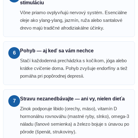
stimuláciu
Vône priamo ovplyvňujú nervový systém. Esenciálne
oleje ako ylang-ylang, jazmín, ruža alebo santalové
drevo majú tradičné afrodiziakálne účinky.
Pohyb — aj keď sa vám nechce
6
Stačí každodenná prechádzka s kočíkom, jóga alebo
krátke cvičenie doma. Pohyb zvyšuje endorfíny a tiež
pomáha pri popôrodnej depresii.
Stravu nezanedbávajte — ani vy, nielen dieťa
7
Zinok podporuje libido (orechy, mäso), vitamín D
hormonálnu rovnováhu (mastné ryby, slnko), omega-3
náladu (ľanové semienka) a železo bojuje s únavou po
pôrode (špenát, strukoviny).