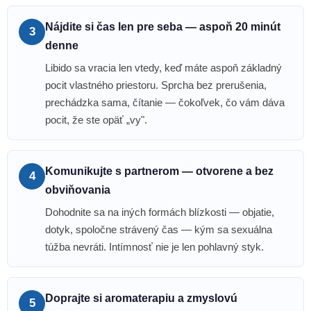
Nájdite si čas len pre seba — aspoň 20 minút
3
denne
Libido sa vracia len vtedy, keď máte aspoň základný
pocit vlastného priestoru. Sprcha bez prerušenia,
prechádzka sama, čítanie — čokoľvek, čo vám dáva
pocit, že ste opäť „vy".
Komunikujte s partnerom — otvorene a bez
4
obviňovania
Dohodnite sa na iných formách blízkosti — objatie,
dotyk, spoločne strávený čas — kým sa sexuálna
túžba nevráti. Intímnosť nie je len pohlavný styk.
Doprajte si aromaterapiu a zmyslovú
5