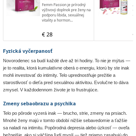
Fyzická vyčerpanosť
Novorodenec sa budí každé dve až tri hodiny. To nie je mýtus —
je to realita, ktorá kumulatívne oberá o energiu, ktorú by ste inak
mohli investovať do intimity. Telo uprednostňuje prežitie a
starostlivosť o dieťa pred sexuálnou aktivitou. Evolučne to dáva
zmysel. V každodennom živote je to frustrujúce.
Zmeny sebaobrazu a psychika
Telo po pôrode vyzerá inak — brucho, strie, zmeny na prsiach.
Mnohé ženy majú v tomto období nižšie sebavedomie a ťažšie
sa naladí na intimitu. Popôrodná depresia alebo úzkosť — oveľa
bežnejšie, ako si väčšina ľudí myslí — tiež priamo zasahujú do