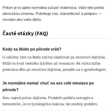
Pritom je to úplne normálna súčasť materstva. Vaše telo prešlo
obrovskou zmenou. Potrebuje čas, starostlivosť a podporu —
rovnako ako vaše dieťa.
Časté otázky (FAQ)
Kedy sa libido po pôrode vráti?
U väčšiny žien sa libido začína zlepšovať po skončení dojčenia.
Môže to trvať niekoľko týždňov až mesiacov. Ak nízka túžba
pretrváva dlho po skončení dojčenia, poraďte sa s gynekológom.
Je normálne nemať chuť na sex celé mesiace po
pôrode?
Áno, najmä počas dojčenia. Prolaktín potláča estrogén a
testosterón. Je to fyziologická reakcia, nie osobný problém.