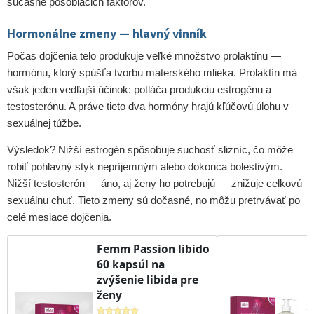
súčasne pôsobiacich faktorov.
Hormonálne zmeny — hlavný vinník
Počas dojčenia telo produkuje veľké množstvo prolaktínu —
hormónu, ktorý spúšťa tvorbu materského mlieka. Prolaktín má
však jeden vedľajší účinok: potláča produkciu estrogénu a
testosterónu. A práve tieto dva hormóny hrajú kľúčovú úlohu v
sexuálnej túžbe.
Výsledok? Nižší estrogén spôsobuje suchosť slizníc, čo môže
robiť pohlavný styk nepríjemným alebo dokonca bolestivým.
Nižší testosterón — áno, aj ženy ho potrebujú — znižuje celkovú
sexuálnu chuť. Tieto zmeny sú dočasné, no môžu pretrvávať po
celé mesiace dojčenia.