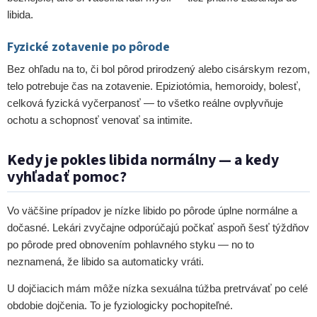
libida.
Fyzické zotavenie po pôrode
Bez ohľadu na to, či bol pôrod prirodzený alebo cisárskym rezom,
telo potrebuje čas na zotavenie. Epiziotómia, hemoroidy, bolesť,
celková fyzická vyčerpanosť — to všetko reálne ovplyvňuje
ochotu a schopnosť venovať sa intimite.
Kedy je pokles libida normálny — a kedy
vyhľadať pomoc?
Vo väčšine prípadov je nízke libido po pôrode úplne normálne a
dočasné. Lekári zvyčajne odporúčajú počkať aspoň šesť týždňov
po pôrode pred obnovením pohlavného styku — no to
neznamená, že libido sa automaticky vráti.
U dojčiacich mám môže nízka sexuálna túžba pretrvávať po celé
obdobie dojčenia. To je fyziologicky pochopiteľné.