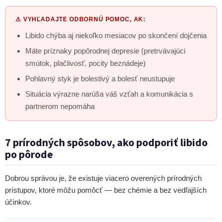
⚠ VYHĽADAJTE ODBORNÚ POMOC, AK:
Libido chýba aj niekoľko mesiacov po skončení dojčenia
Máte príznaky popôrodnej depresie (pretrvávajúci
smútok, plačlivosť, pocity beznádeje)
Pohlavný styk je bolestivý a bolesť neustupuje
Situácia výrazne narúša váš vzťah a komunikácia s
partnerom nepomáha
7 prírodných spôsobov, ako podporiť libido
po pôrode
Dobrou správou je, že existuje viacero overených prírodných
prístupov, ktoré môžu pomôcť — bez chémie a bez vedľajších
účinkov.