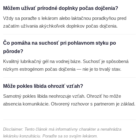
Môžem užívať prírodné doplnky počas dojčenia?
Vždy sa poraďte s lekárom alebo laktačnou poradkyňou pred
začatím užívania akýchkoľvek doplnkov počas dojčenia.
Čo pomáha na suchosť pri pohlavnom styku po
pôrode?
Kvalitný lubrikačný gél na vodnej báze. Suchosť je spôsobená
nízkym estrogénom počas dojčenia — nie je to trvalý stav.
Môže pokles libida ohroziť vzťah?
Samotný pokles libida neohrozuje vzťah. Ohroziť ho môže
absencia komunikácie. Otvorený rozhovor s partnerom je základ.
Disclaimer: Tento článok má informatívny charakter a nenahrádza
lekársku konzultáciu. Poraďte sa so svojím lekárom.