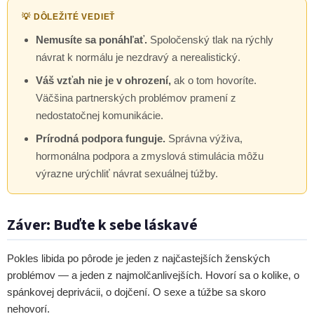
💡 DÔLEŽITÉ VEDIEŤ
Nemusíte sa ponáhľať.
Spoločenský tlak na rýchly
návrat k normálu je nezdravý a nerealistický.
Váš vzťah nie je v ohrození,
ak o tom hovoríte.
Väčšina partnerských problémov pramení z
nedostatočnej komunikácie.
Prírodná podpora funguje.
Správna výživa,
hormonálna podpora a zmyslová stimulácia môžu
výrazne urýchliť návrat sexuálnej túžby.
Záver: Buďte k sebe láskavé
Pokles libida po pôrode je jeden z najčastejších ženských
problémov — a jeden z najmolčanlivejších. Hovorí sa o kolike, o
spánkovej deprivácii, o dojčení. O sexe a túžbe sa skoro
nehovorí.