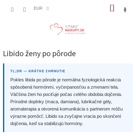
Prejsť
NÁKUP
na
EUR
obsah
KOŠÍK
Libido ženy po pôrode
TL;DR — KRÁTKE ZHRNUTIE
Pokles libida po pôrode je normálna fyziologická reakcia
spôsobená hormónmi, vyčerpanosťou a zmenami tela.
Väčšina žien ho pociťuje počas celého obdobia dojčenia.
Prírodné doplnky (maca, damiana), lubrikačné gély,
aromaterapia a otvorená komunikácia s partnerom môžu
výrazne pomôcť. Libido sa zvyčajne vracia po skončení
dojčenia, keď sa stabilizujú hormóny.