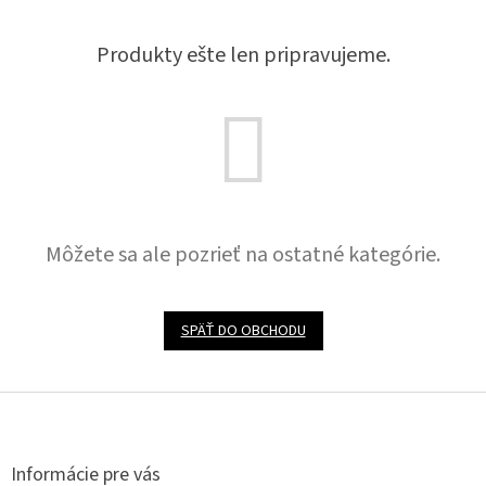
Produkty ešte len pripravujeme.
Môžete sa ale pozrieť na ostatné kategórie.
SPÄŤ DO OBCHODU
Z
á
p
ä
Informácie pre vás