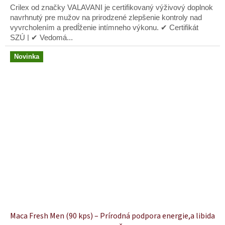
z
Crilex od značky VALAVANI je certifikovaný výživový doplnok
5
navrhnutý pre mužov na prirodzené zlepšenie kontroly nad
hviezdičiek.
vyvrcholením a predĺženie intímneho výkonu. ✔ Certifikát
SZÚ | ✔ Vedomá...
Novinka
Maca Fresh Men (90 kps) – Prírodná podpora energie,a libida