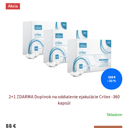
r
V
o
Akcia
ý
d
p
u
i
k
s
t
p
o
r
v
o
d
u
k
t
o
132 €
–33 %
v
2+1 ZDARMA Doplnok na oddialenie ejakulácie Crilex -360
kapsúl
Skladom
88 €