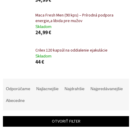
34,99 €
Maca Fresh Men (90 kps) – Prírodná podpora
energie,a libida pre mužov
Skladom
24,99 €
Crilex 120 kapsúl na oddialenie ejakulácie
Skladom
44 €
R
a
Odporúčame
Najlacnejšie
Najdrahšie
Najpredávanejšie
d
e
Abecedne
n
i
e
OTVORIŤ FILTER
p