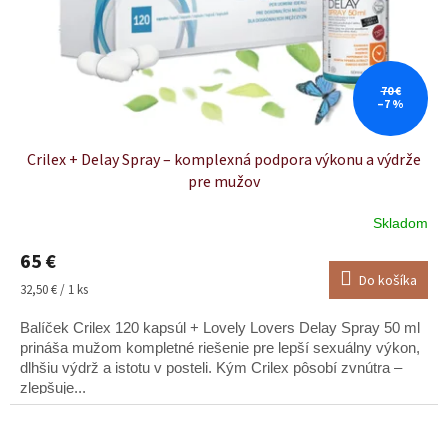
70 €
–7 %
Crilex + Delay Spray – komplexná podpora výkonu a výdrže
pre mužov
Skladom
65 €
Do košíka
Jednotková
32,50 € / 1 ks
cena:
Balíček Crilex 120 kapsúl + Lovely Lovers Delay Spray 50 ml
prináša mužom kompletné riešenie pre lepší sexuálny výkon,
dlhšiu výdrž a istotu v posteli. Kým Crilex pôsobí zvnútra –
zlepšuje...