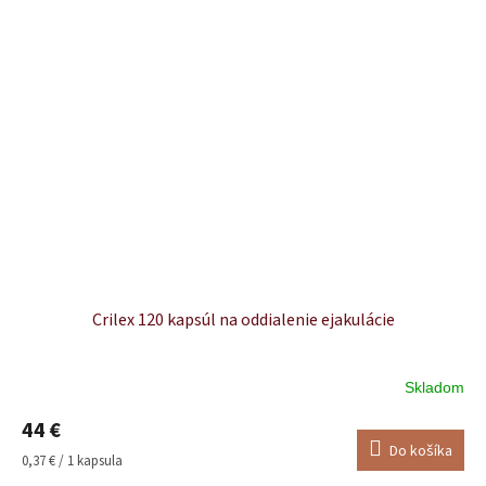
Crilex 120 kapsúl na oddialenie ejakulácie
Skladom
Priemerné
hodnotenie
44 €
produktu
Do košíka
je
Jednotková
0,37 € / 1 kapsula
5,0
cena: