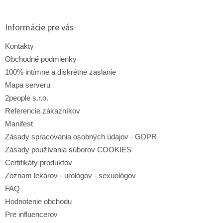
á
á
d
p
a
ä
Informácie pre vás
c
t
i
i
Kontakty
e
e
p
Obchodné podmienky
r
100% intímne a diskrétne zaslanie
v
Mapa serveru
k
y
2people s.r.o.
v
Referencie zákazníkov
ý
p
Manifest
i
Zásady spracovania osobných údajov - GDPR
s
Zásady používania súborov COOKIES
u
Certifikáty produktov
Zoznam lekárov - urológov - sexuológov
FAQ
Hodnotenie obchodu
Pre influencerov