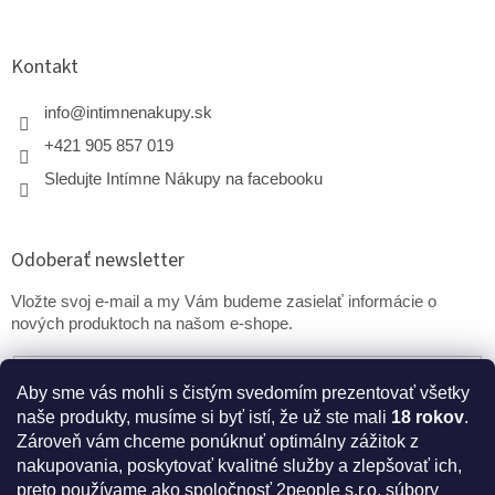
Kontakt
info
@
intimnenakupy.sk
+421 905 857 019
Sledujte Intímne Nákupy na facebooku
Odoberať newsletter
Vložte svoj e-mail a my Vám budeme zasielať informácie o
nových produktoch na našom e-shope.
Email
Aby sme vás mohli s čistým svedomím prezentovať všetky
naše produkty, musíme si byť istí, že už ste mali
18 rokov
.
PRIHLÁSIŤ SA
Zároveň vám chceme ponúknuť optimálny zážitok z
nakupovania, poskytovať kvalitné služby a zlepšovať ich,
preto používame ako spoločnosť 2people s.r.o. súbory