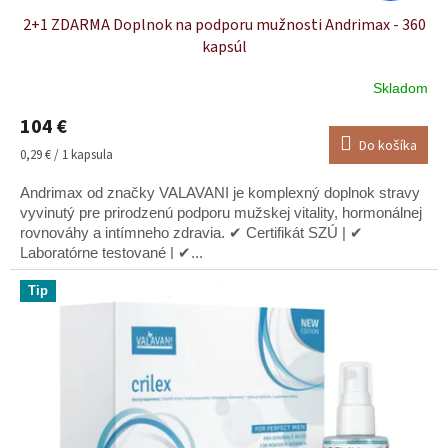
2+1 ZDARMA Doplnok na podporu mužnosti Andrimax - 360
kapsúl
Skladom
Priemerné
hodnotenie
104 €
produktu
Do košíka
je
Jednotková
0,29 € / 1 kapsula
5,0
cena:
z
Andrimax od značky VALAVANI je komplexný doplnok stravy
5
vyvinutý pre prirodzenú podporu mužskej vitality, hormonálnej
hviezdičiek.
rovnováhy a intímneho zdravia. ✔ Certifikát SZÚ | ✔
Laboratórne testované | ✔...
Tip