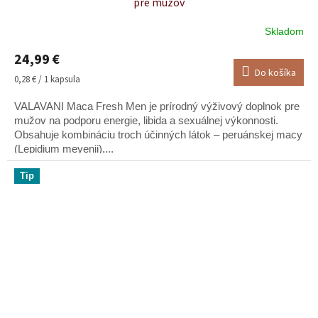
pre mužov
Skladom
Priemerné
hodnotenie
24,99 €
produktu
Do košíka
je
Jednotková
0,28 € / 1 kapsula
4,9
cena:
z
VALAVANI Maca Fresh Men je prírodný výživový doplnok pre
5
mužov na podporu energie, libida a sexuálnej výkonnosti.
hviezdičiek.
Obsahuje kombináciu troch účinných látok – peruánskej macy
(Lepidium meyenii),...
Tip