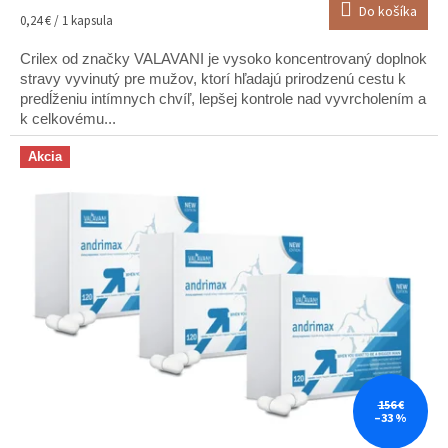
Do košíka
Jednotková
0,24 € / 1 kapsula
cena:
Crilex od značky VALAVANI je vysoko koncentrovaný doplnok
stravy vyvinutý pre mužov, ktorí hľadajú prirodzenú cestu k
predĺženiu intímnych chvíľ, lepšej kontrole nad vyvrcholením a
k celkovému...
Akcia
156 €
–33 %