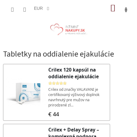
Prejsť
NÁKUP
na
EUR
obsah
KOŠÍK
Tabletky na oddialenie ejakulácie