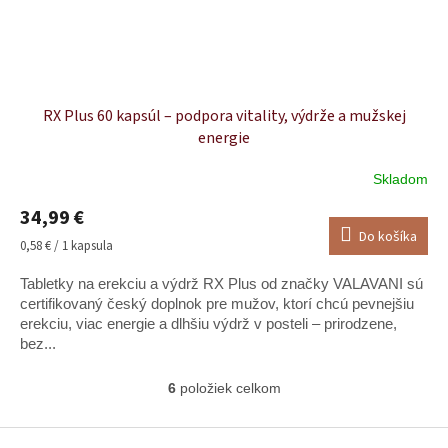
RX Plus 60 kapsúl – podpora vitality, výdrže a mužskej
energie
Skladom
Priemerné
hodnotenie
34,99 €
produktu
Do košíka
je
Jednotková
0,58 € / 1 kapsula
5,0
cena:
z
Tabletky na erekciu a výdrž RX Plus od značky VALAVANI sú
5
certifikovaný český doplnok pre mužov, ktorí chcú pevnejšiu
hviezdičiek.
erekciu, viac energie a dlhšiu výdrž v posteli – prirodzene,
bez...
6
položiek celkom
O
v
l
Z