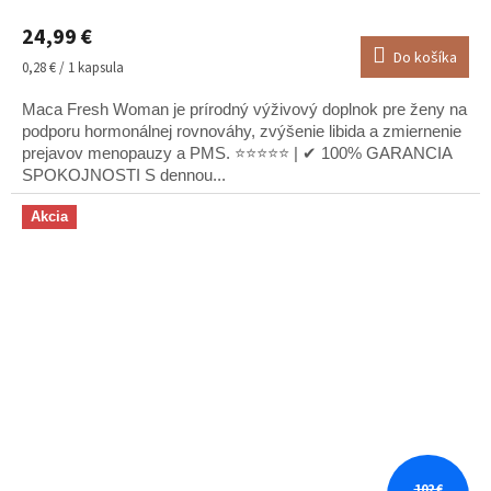
hodnotenie
24,99 €
produktu
Do košíka
je
Jednotková
0,28 € / 1 kapsula
5,0
cena:
z
Maca Fresh Woman je prírodný výživový doplnok pre ženy na
5
podporu hormonálnej rovnováhy, zvýšenie libida a zmiernenie
hviezdičiek.
prejavov menopauzy a PMS. ⭐⭐⭐⭐⭐ | ✔ 100% GARANCIA
SPOKOJNOSTI S dennou...
Akcia
102 €