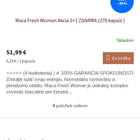
–49 %
Maca Fresh Woman Akcia 2+1 ZDARMA (270 kapsúl )
Skladom
51,99 €
Do košíka
Jednotková
0,19 € / 1 kapsula
cena:
⭐⭐⭐⭐⭐ (4 hodnotenia) | ✔ 100% GARANCIA SPOKOJNOSTI
Získajte späť svoju energiu, hormonálnu rovnováhu a
prirodzenú vitalitu. Maca Fresh Woman je unikátny komplex
vyvinutý špeciálne pre ženské...
4
položiek celkom
O
v
l
Z
á
á
d
p
a