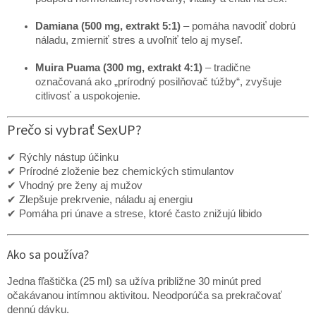
Damiana (500 mg, extrakt 5:1)
– pomáha navodiť dobrú
náladu, zmierniť stres a uvoľniť telo aj myseľ.
Muira Puama (300 mg, extrakt 4:1)
– tradične
označovaná ako „prírodný posilňovač túžby“, zvyšuje
citlivosť a uspokojenie.
Prečo si vybrať SexUP?
✔ Rýchly nástup účinku
✔ Prírodné zloženie bez chemických stimulantov
✔ Vhodný pre ženy aj mužov
✔ Zlepšuje prekrvenie, náladu aj energiu
✔ Pomáha pri únave a strese, ktoré často znižujú libido
Ako sa používa?
Jedna fľaštička (25 ml) sa užíva približne 30 minút pred
očakávanou intímnou aktivitou. Neodporúča sa prekračovať
dennú dávku.