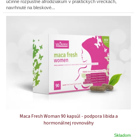
účinné rozpustné afrodiziakum v praktických vreckách,
navrhnuté na bleskové...
Maca Fresh Woman 90 kapsúl - podpora libida a
hormonálnej rovnováhy
Skladom
Priemerné