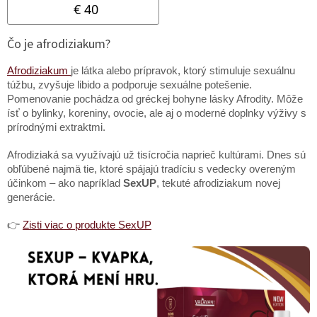
Čo je afrodiziakum?
Afrodiziakum
je látka alebo prípravok, ktorý stimuluje sexuálnu
túžbu, zvyšuje libido a podporuje sexuálne potešenie.
Pomenovanie pochádza od gréckej bohyne lásky Afrodity. Môže
ísť o bylinky, koreniny, ovocie, ale aj o moderné doplnky výživy s
prírodnými extraktmi.
Afrodiziaká sa využívajú už tisícročia naprieč kultúrami. Dnes sú
obľúbené najmä tie, ktoré spájajú tradíciu s vedecky overeným
účinkom – ako napríklad
SexUP
, tekuté afrodiziakum novej
generácie.
👉
Zisti viac o produkte SexUP