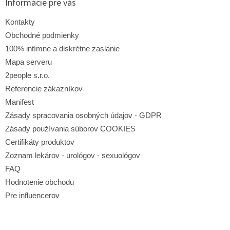
ä
Informácie pre vás
c
t
i
i
Kontakty
e
e
p
Obchodné podmienky
r
100% intímne a diskrétne zaslanie
v
Mapa serveru
k
y
2people s.r.o.
v
Referencie zákazníkov
ý
p
Manifest
i
Zásady spracovania osobných údajov - GDPR
s
Zásady používania súborov COOKIES
u
Certifikáty produktov
Zoznam lekárov - urológov - sexuológov
FAQ
Hodnotenie obchodu
Pre influencerov