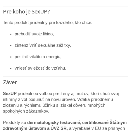
Pre koho je SexUP?
Tento produkt je ideálny pre každého, kto chce:
prebudiť svoje libido,
zintenzívniť sexuálne zážitky,
posilniť vitalitu a energiu,
vniesť sviežosť do vzťahu.
Záver
SexUP
je ideálnou voľbou pre ženy aj mužov, ktorí chcú svoj
intímny život posunúť na novú úroveň. Vďaka prírodnému
zloženiu a rýchlemu účinku si získal dôveru mnohých
spokojných zákazníkov.
Produkty sú
dermatologicky testované
,
certifikované Štátnym
zdravotným ústavom a ÚVZ SR
, a vyrábané v EÚ za prísnych