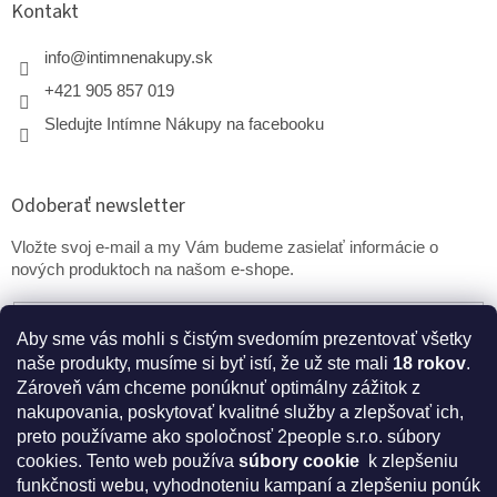
Kontakt
info
@
intimnenakupy.sk
+421 905 857 019
Sledujte Intímne Nákupy na facebooku
Odoberať newsletter
Vložte svoj e-mail a my Vám budeme zasielať informácie o
nových produktoch na našom e-shope.
Email
Aby sme vás mohli s čistým svedomím prezentovať všetky
naše produkty, musíme si byť istí, že už ste mali
18 rokov
.
PRIHLÁSIŤ SA
Zároveň vám chceme ponúknuť optimálny zážitok z
nakupovania, poskytovať kvalitné služby a zlepšovať ich,
preto používame ako spoločnosť 2people s.r.o. súbory
cookies.
Tento web používa
súbory cookie
k zlepšeniu
* Disclaimer: Bezpečnostné prehlásenie k výživovým
funkčnosti webu, vyhodnoteniu kampaní a zlepšeniu ponúk
doplnkom a kozmetike