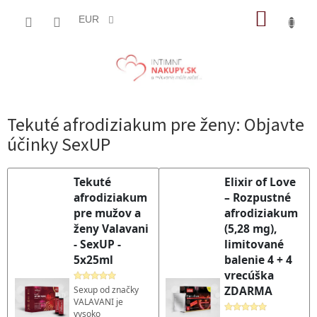
Prejsť
NÁKUP
na
EUR
obsah
KOŠÍK
Tekuté afrodiziakum pre ženy: Objavte
účinky SexUP