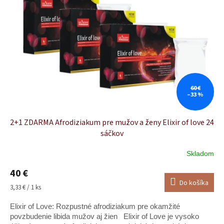
60 €
–33 %
2+1 ZDARMA Afrodiziakum pre mužov a ženy Elixir of love 24
sáčkov
Skladom
40 €
Do košíka
Jednotková
3,33 € / 1 ks
cena:
Elixir of Love: Rozpustné afrodiziakum pre okamžité
povzbudenie libida mužov aj žien Elixir of Love je vysoko