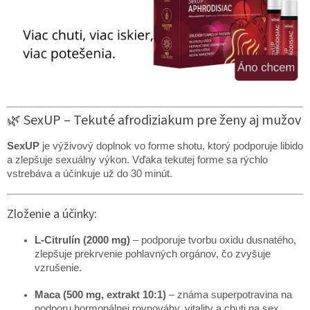
🌿 SexUP – Tekuté afrodiziakum pre ženy aj mužov
SexUP
je výživový doplnok vo forme shotu, ktorý podporuje libido
a zlepšuje sexuálny výkon. Vďaka tekutej forme sa rýchlo
vstrebáva a účinkuje už do 30 minút.
Zloženie a účinky:
L-Citrulín (2000 mg)
– podporuje tvorbu oxidu dusnatého,
zlepšuje prekrvenie pohlavných orgánov, čo zvyšuje
vzrušenie.
Maca (500 mg, extrakt 10:1)
– známa superpotravina na
podporu hormonálnej rovnováhy, vitality a chuti na sex.