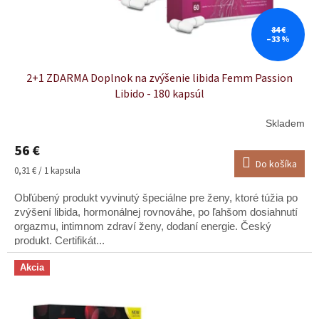
k
t
o
84 €
–33 %
v
2+1 ZDARMA Doplnok na zvýšenie libida Femm Passion
Libido - 180 kapsúl
Skladem
Priemerné
hodnotenie
56 €
produktu
Do košíka
je
Jednotková
0,31 € / 1 kapsula
5,0
cena:
z
Obľúbený produkt vyvinutý špeciálne pre ženy, ktoré túžia po
5
zvýšení libida, hormonálnej rovnováhe, po ľahšom dosiahnutí
hviezdičiek.
orgazmu, intimnom zdraví ženy, dodaní energie. Český
produkt. Certifikát...
Akcia