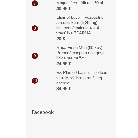
Magnetifico - Allure - 50ml
40,99 €
Elixir of Love – Rozpustné
afrodiziakum (5,28 mg),
limitované balenie 4 + 4
vrecúška ZDARMA
20 €
Maca Fresh Men (90 kps) –
Prírodná podpora energie,a
libida pre mužov
24,99 €
RX Plus 60 kapsúl – podpora
vitality, výdrže a mužskej
energie
34,99 €
Facebook