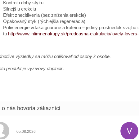
Kontrolu doby styku
Silnejšiu erekciu
Efekt znecitlivenia (bez zníženia erekcie)
Opakovaný styk (rýchlejšia regenerácia)
Príliv energie vďaka guarane a kofeínu – jediný prostriedok svojho d
tu
http://www.intimnenakupy.sk/predcasna-ejakulacia/lovely-lovers-
dnotlive výsledky sa môžu odlišovať od osoby k osobe.
nto produkt je výživový doplnok.
V
Hodnotenie obchodu je 5 z 5 hviezdičiek.
05.08.2026