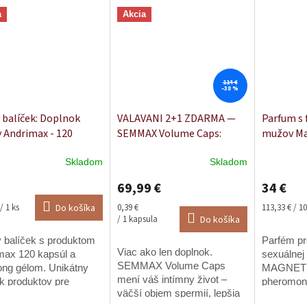
a
Akcia
114 €
–38 %
 balíček: Doplnok
VALAVANI 2+1 ZDARMA —
Parfum s
y Andrimax - 120
SEMMAX Volume Caps:
mužov Mag
l + Maxilong Gél - 150
Zvýšenie objemu spermií,
Seductio
Skladom
Skladom
zvýšená vitalita a výkon •
erné
Priemerné
Priemerné
tenie
hodnotenie
hodnoteni
180 kapsúl
69,99 €
34 €
ktu
produktu
produktu
je
je
ková
Jednotková
Jednotková
/ 1 ks
Do košíka
0,39 €
113,33 € / 1
5,0
5,0
cena:
cena:
/ 1 kapsula
Do košíka
z
z
 balíček s produktom
Parfém pr
5
5
Viac ako len doplnok.
ičiek.
max 120 kapsúl a
hviezdičiek.
hviezdičiek
sexuálnej 
SEMMAX Volume Caps
ong gélom. Unikátny
MAGNETIF
mení váš intímny život –
ek produktov pre
pheromon
väčší objem spermií, lepšia
, ktorých zaujíma
mužov špi