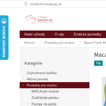
Prejsť
info@intimnenakupy.sk
na
obsah
Naše výhody
O nás
Erotické poviedky
Domov
Produkty pre mužov
Maca Fresh Me
B
Maca
o
Preskočiť
č
Kategórie
kategórie
Tip
n
ý
Zvýhodnené balíčky
p
Akčná ponuka
a
n
Produkty pre mužov
e
MACA pre mužov
l
Zväčšenie penisu
Pumpy na penis