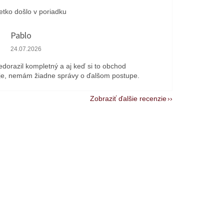
etko došlo v poriadku
Pablo
Hodnotenie obchodu je 1 z 5 hviezdičiek.
24.07.2026
edorazil kompletný a aj keď si to obchod
e, nemám žiadne správy o ďalšom postupe.
Zobraziť ďalšie recenzie