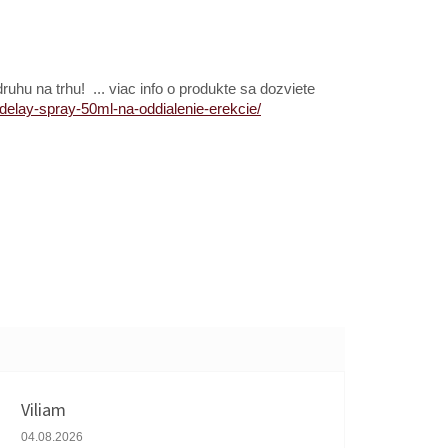
ruhu na trhu! ... viac info o produkte sa dozviete
delay-spray-50ml-na-oddialenie-erekcie/
Viliam
Hodnotenie obchodu je 5 z 5 hviezdičiek.
04.08.2026