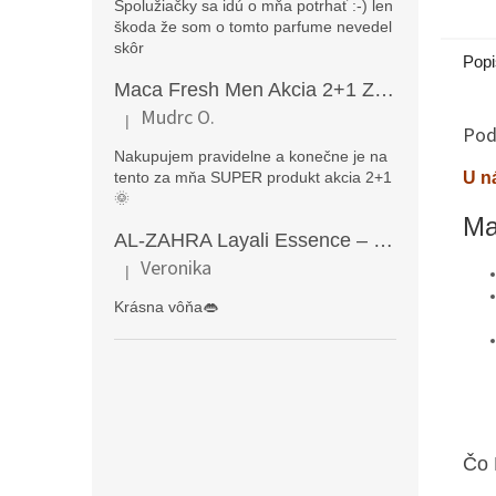
zväčš
Spolužiačky sa idú o mňa potrhať :-) len
erekci
škoda že som o tomto parfume nevedel
skôr
výdrž,
Popi
Maca Fresh Men Akcia 2+1 ZDARMA (270kapsúl )
Mudrc O.
|
Hodnotenie produktu je 5 z 5 hviezdičiek.
Pod
Nakupujem pravidelne a konečne je na
tento za mňa SUPER produkt akcia 2+1
U n
🌞
Ma
AL-ZAHRA Layali Essence – zmyselný arabský parfém pre ženy s originálnymi orientálnymi tónmi v luxusnom dubajskom štýle (50 ml)
Veronika
|
Hodnotenie produktu je 5 z 5 hviezdičiek.
Krásna vôňa👄
Čo