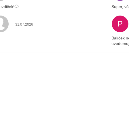
ezdiček!🙂
Super, vš
P
Hodnotenie obchodu je 4 z 5 hviezdičiek.
31.07.2026
Balíček n
uvedomuj