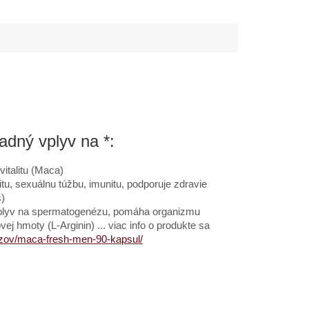
arma ku každej
Pheromones + darček
e.
zdarma ku každej
objednávke.
adný vplyv na *:
vitalitu (Maca)
tu, sexuálnu túžbu, imunitu, podporuje zdravie
s)
 vplyv na spermatogenézu, pomáha organizmu
j hmoty (L-Arginin) ... viac info o produkte sa
uzov/maca-fresh-men-90-kapsul/