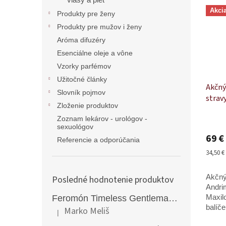
vlasy a pleť
Akci
Produkty pre ženy
Produkty pre mužov i ženy
Aróma difuzéry
Esenciálne oleje a vône
Vzorky parfémov
Užitočné články
Akčný
Slovník pojmov
strav
Zloženie produktov
kapsú
Zoznam lekárov - urológov -
ml
Priem
sexuológov
hodno
69 €
produ
Referencie a odporúčania
je
Jednot
34,50 € 
5,0
cena:
z
Akčný
Posledné hodnotenie produktov
5
hviezd
Andri
Feromón Timeless Gentleman silný feromónový parfém pre mužov - 50ml
Maxil
balíč
Marko Meliš
|
Hodnotenie produktu je 5 z 5 hviezdičiek.
mužov