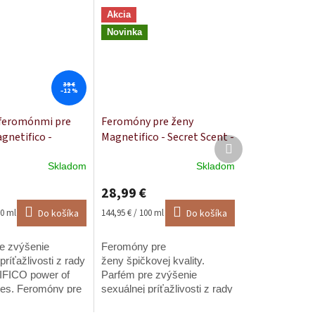
Akcia
Novinka
39 €
–12 %
 feromónmi pre
Feromóny pre ženy
netifico -
Magnetifico - Secret Scent -
Ďalší
n 30ml
20 ml
produkt
Skladom
Skladom
Priemerné
e
hodnotenie
28,99 €
produktu
je
Jednotková
00 ml
Do košíka
144,95 € / 100 ml
Do košíka
5,0
cena:
z
e zvýšenie
Feromóny pre
5
.
príťažlivosti z rady
hviezdičiek.
ženy špičkovej kvality.
ICO power of
Parfém pre zvýšenie
es. Feromóny pre
sexuálnej príťažlivosti z rady
čkovej kvality +
MAGNETIFICO - Power of