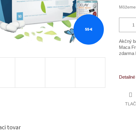
Môžeme d
55 €
Akčný ba
Maca Fr
zdarma 
Detailné
TLAČ
aci tovar