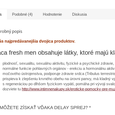
plodnosť, silnejšie libido.
enie penisu, podpora
darček zd
Objavte rozdiel, ktorý si
e, lepšia sexuálna
objednávk
všimnete vy aj vaša
 intímne zdravie...
s
Podobné (4)
Hodnotenie
Diskusia
partnerka + darček zdarma
ku...
robný popis
ás najpredávanejšia dvojica produktov.
ca fresh men obsahuje látky, ktoré majú kl
plodnosť, sexualitu, sexuálnu aktivitu, fyzické a psychické zdravie, 
normálne funkcie pohlavných orgánov - erekciu a hormonálnu aktivi
močového ústrojenstva, podporuje zdravie srdca (Tribulus terrestri
prispieva k zlepšeniu krvného obehu na úrovni panvy, má kladný
s regeneráciou po dlhšom fyzickom vypätí, pomáha pri vývoji svalove
dozviete tu
http://www.intimnenakupy.sk/eroticke-pomocky-pre-m
 MÔŽETE ZÍSKAŤ VĎAKA DELAY SPREJ? *