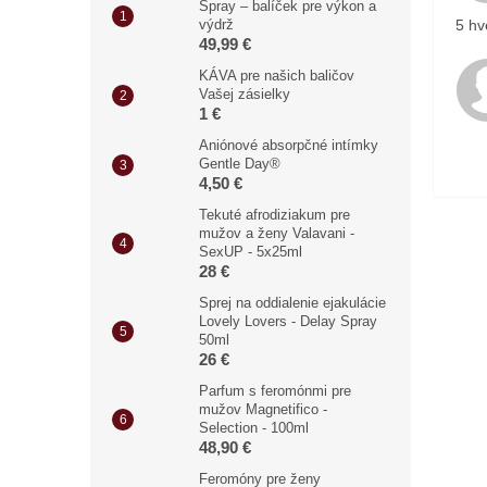
Spray – balíček pre výkon a
5 hv
výdrž
49,99 €
KÁVA pre našich baličov
Vašej zásielky
1 €
Aniónové absorpčné intímky
Gentle Day®
4,50 €
Tekuté afrodiziakum pre
mužov a ženy Valavani -
SexUP - 5x25ml
28 €
Sprej na oddialenie ejakulácie
Lovely Lovers - Delay Spray
50ml
26 €
Parfum s feromónmi pre
mužov Magnetifico -
Selection - 100ml
48,90 €
Feromóny pre ženy