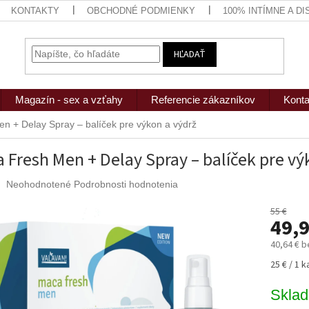
KONTAKTY
OBCHODNÉ PODMIENKY
100% INTÍMNE A D
HĽADAŤ
Magazín - sex a vzťahy
Referencie zákazníkov
Konta
n + Delay Spray – balíček pre výkon a výdrž
 Fresh Men + Delay Spray – balíček pre vý
Priemerné
Neohodnotené
Podrobnosti hodnotenia
hodnotenie
produktu
55 €
49,9
je
0,0
40,64 € 
z
5
Jednotk
25 € / 1 
hviezdičiek.
cena:
Skla