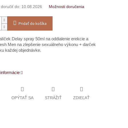
oručiť do:
10.08.2026
Možnosti doručenia
Pridať do košíka
líček Delay spray 50ml na oddialenie erekcie a
esh Men na zlepšenie sexuálneho výkonu + darček
ku každej objednávke.
 informácie
OPÝTAŤ SA
STRÁŽIŤ
ZDIEĽAŤ