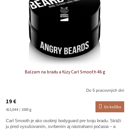
k
s
t
p
o
r
v
o
d
u
k
t
o
v
Balzam na bradu a fúzy Carl Smooth 46 g
Do 5 pracovných dní
19 €
Do košíka
Jednotková
413,04 € / 1000 g
cena:
Carl Smooth je ako osobný bodyguard pre tvoju bradu. Stráži
ju pred vysušovaním, svrbením aj nástrahami počasia – a