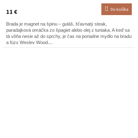
Do košíka
11 €
Brada je magnet na špinu – guláš, šťavnatý steak,
paradajková omáčka zo špagiet alebo olej z tuniaka. A keď sa
tá vôňa nesie až do sprchy, je čas na poriadne mydlo na bradu
a fúzy Wesley Wood....