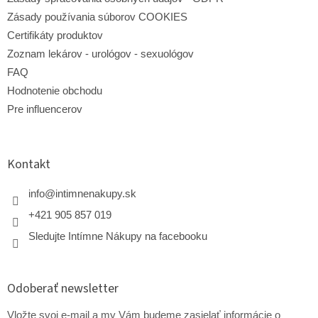
s
Zásady používania súborov COOKIES
u
Certifikáty produktov
Zoznam lekárov - urológov - sexuológov
FAQ
Hodnotenie obchodu
Pre influencerov
Kontakt
info
@
intimnenakupy.sk
+421 905 857 019
Sledujte Intímne Nákupy na facebooku
Odoberať newsletter
Vložte svoj e-mail a my Vám budeme zasielať informácie o