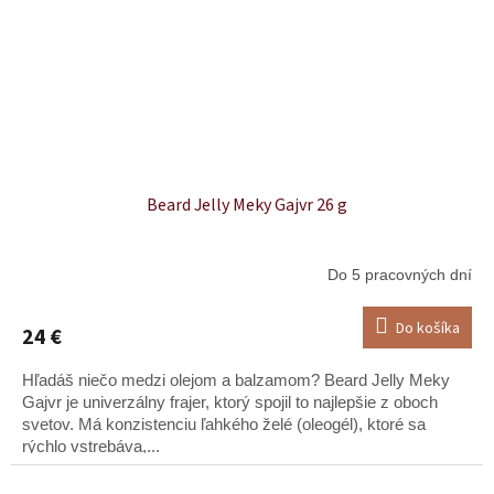
Beard Jelly Meky Gajvr 26 g
Do 5 pracovných dní
Do košíka
24 €
Hľadáš niečo medzi olejom a balzamom? Beard Jelly Meky
Gajvr je univerzálny frajer, ktorý spojil to najlepšie z oboch
svetov. Má konzistenciu ľahkého želé (oleogél), ktoré sa
rýchlo vstrebáva,...