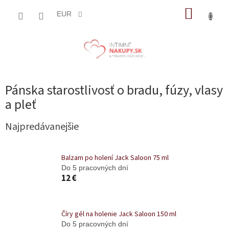
Prejsť
NÁKUP
na
EUR
obsah
KOŠÍK
Pánska starostlivosť o bradu, fúzy, vlasy
a pleť
Najpredávanejšie
Balzam po holení Jack Saloon 75 ml
Do 5 pracovných dní
12 €
Číry gél na holenie Jack Saloon 150 ml
Do 5 pracovných dní