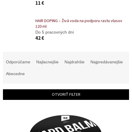
11 €
HAIR DOPING – Živá voda na podporu rastu vlasov
120 ml
Do 5 pracovných dní
42 €
R
a
Odporúčame
Najlacnejšie
Najdrahšie
Najpredávanejšie
d
e
Abecedne
n
i
e
OTVORIŤ FILTER
p
r
V
o
ý
d
p
u
i