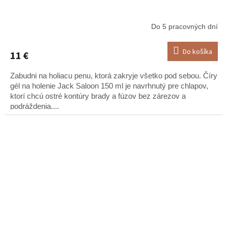
Do 5 pracovných dní
Do košíka
11 €
Zabudni na holiacu penu, ktorá zakryje všetko pod sebou. Číry
gél na holenie Jack Saloon 150 ml je navrhnutý pre chlapov,
ktorí chcú ostré kontúry brady a fúzov bez zárezov a
podráždenia....