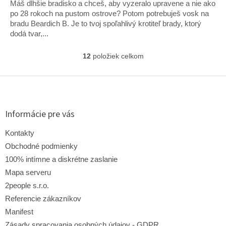
Máš dlhšie bradisko a chceš, aby vyzeralo upravene a nie ako
po 28 rokoch na pustom ostrove? Potom potrebuješ vosk na
bradu Beardich B. Je to tvoj spoľahlivý krotiteľ brady, ktorý
dodá tvar,...
12
položiek celkom
O
v
l
Z
á
á
d
p
a
ä
Informácie pre vás
c
t
i
i
Kontakty
e
e
p
Obchodné podmienky
r
100% intímne a diskrétne zaslanie
v
Mapa serveru
k
y
2people s.r.o.
v
Referencie zákazníkov
ý
p
Manifest
i
Zásady spracovania osobných údajov - GDPR