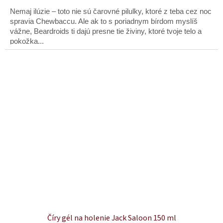
Nemaj ilúzie – toto nie sú čarovné pilulky, ktoré z teba cez noc
spravia Chewbaccu. Ale ak to s poriadnym bírdom myslíš
vážne, Beardroids ti dajú presne tie živiny, ktoré tvoje telo a
pokožka...
Číry gél na holenie Jack Saloon 150 ml