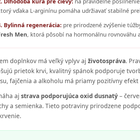
2. Dlhodobá kúra pre cievy:
na pravidelné posilnenie
ktorý vďaka L-arginínu pomáha udržiavať stabilné pre
3. Bylinná regenerácia:
pre prirodzené zvýšenie túžb
Fresh Men
, ktorá pôsobí na hormonálnu rovnováhu a
em doplnkov má veľký vplyv aj
životospráva
. Pra
pšujú prietok krvi, kvalitný spánok podporuje tv
esu, fajčenia a alkoholu má priamy pozitívny efekt
áha aj
strava podporujúca oxid dusnatý
– červe
chy a semienka. Tieto potraviny prirodzene podpor
krvenie.