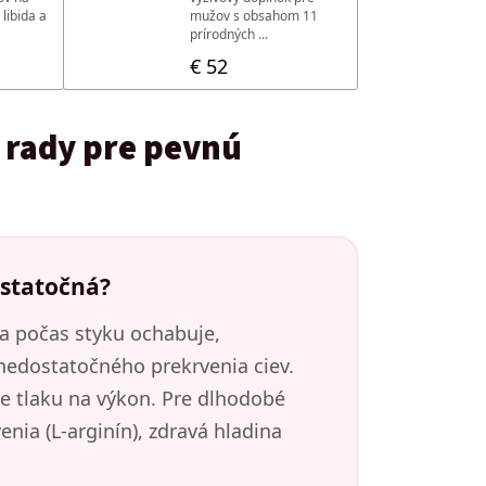
é rady pre pevnú
ostatočná?
ia počas styku ochabuje,
 nedostatočného prekrvenia ciev.
e tlaku na výkon. Pre dlhodobé
enia (L-arginín), zdravá hladina