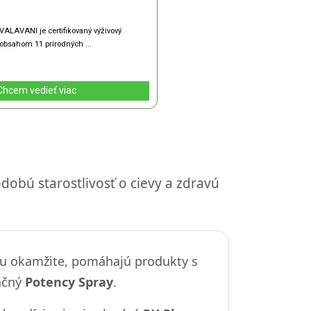
obú starostlivosť o cievy a zdravú
tu okamžite, pomáhajú produkty s
ačný
Potency Spray
.