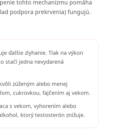
hopenie tohto mechanizmu pomáha
klad podpora prekrvenia) fungujú.
e ďalšie zlyhanie. Tlak na výkon
to stačí jedna nevydarená
 kvôli zúženým alebo menej
lom, cukrovkou, fajčením aj vekom.
iaca s vekom, vyhorením alebo
kohol, ktorý testosterón znižuje.