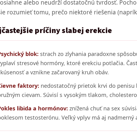
osiahne alebo neudrží dostatočnú tvrdosť. Poc
šie rozumieť tomu, prečo niektoré riešenia (naprí
častejšie príčiny slabej erekcie
Psychický blok:
strach zo zlyhania paradoxne spôsobuj
vyplaví stresové hormóny, ktoré erekciu potlačia. Čas
skúsenosť a vznikne začarovaný kruh obáv.
Cievne faktory:
nedostatočný prietok krvi do penisu
pružným cievam. Súvisí s vysokým tlakom, cholestero
Pokles libida a hormónov:
znížená chuť na sex súvis
poklesom testosterónu. Veľký vplyv má aj nadmerný al