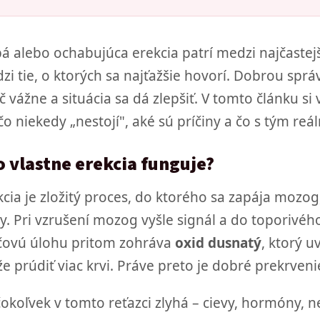
bá alebo ochabujúca erekcia patrí medzi najčastej
zi tie, o ktorých sa najťažšie hovorí. Dobrou sprá
č vážne a situácia sa dá zlepšiť. V tomto článku si
o niekedy „nestojí", aké sú príčiny a čo s tým reál
o vlastne erekcia funguje?
kcia je zložitý proces, do ktorého sa zapája mozo
vy. Pri vzrušení mozog vyšle signál a do toporivéh
čovú úlohu pritom zohráva
oxid dusnatý
, ktorý u
e prúdiť viac krvi. Práve preto je dobré prekrven
čokoľvek v tomto reťazci zlyhá – cievy, hormóny, n