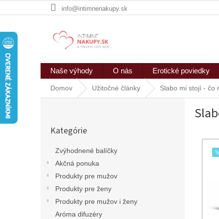
Prejsť
info@intimnenakupy.sk
na
obsah
Naše výhody
O nás
Erotické poviedky
Domov
Užitočné články
Slabo mi stojí - čo 
B
Slab
o
Preskočiť
č
Kategórie
kategórie
n
ý
Zvýhodnené balíčky
p
Akčná ponuka
a
n
Produkty pre mužov
e
Produkty pre ženy
l
Produkty pre mužov i ženy
Aróma difuzéry