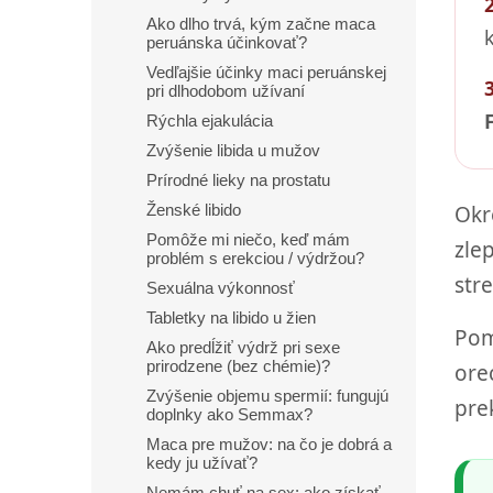
Ako dlho trvá, kým začne maca
peruánska účinkovať?
Vedľajšie účinky maci peruánskej
pri dlhodobom užívaní
Rýchla ejakulácia
Zvýšenie libida u mužov
Prírodné lieky na prostatu
Okr
Ženské libido
Pomôže mi niečo, keď mám
zle
problém s erekciou / výdržou?
str
Sexuálna výkonnosť
Tabletky na libido u žien
Pom
Ako predĺžiť výdrž pri sexe
prirodzene (bez chémie)?
ore
Zvýšenie objemu spermií: fungujú
pre
doplnky ako Semmax?
Maca pre mužov: na čo je dobrá a
kedy ju užívať?