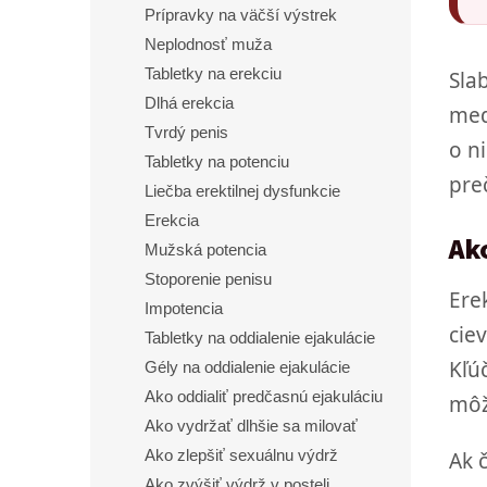
Prípravky na väčší výstrek
Neplodnosť muža
Tabletky na erekciu
Sla
Dlhá erekcia
med
Tvrdý penis
o ni
Tabletky na potenciu
preč
Liečba erektilnej dysfunkcie
Erekcia
Ak
Mužská potencia
Stoporenie penisu
Ere
Impotencia
cie
Tabletky na oddialenie ejakulácie
Kľú
Gély na oddialenie ejakulácie
Ako oddialiť predčasnú ejakuláciu
môž
Ako vydržať dlhšie sa milovať
Ak 
Ako zlepšiť sexuálnu výdrž
Ako zvýšiť výdrž v posteli