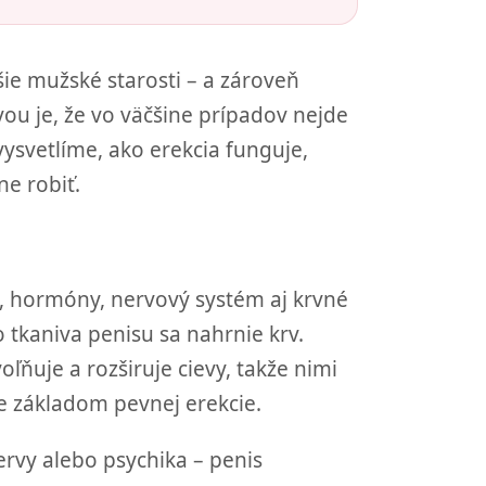
šie mužské starosti – a zároveň
vou je, že vo väčšine prípadov nejde
 vysvetlíme, ako erekcia funguje,
ne robiť.
g, hormóny, nervový systém aj krvné
o tkaniva penisu sa nahrnie krv.
voľňuje a rozširuje cievy, takže nimi
ie základom pevnej erekcie.
ervy alebo psychika – penis