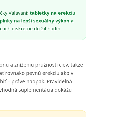
čky Valavani:
tabletky na erekciu
plnky na lepší sexuálny výkon a
e ich diskrétne do 24 hodín.
u a zníženiu pružnosti ciev, takže
žať rovnako pevnú erekciu ako v
biť – práve naopak. Pravidelná
 a vhodná suplementácia dokážu