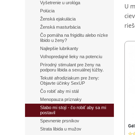
Vyšetrenie u urológa
U m
Polúcia
cie
Ženská ejakulácia
rieš
Ženská masturbácia
Čo pomáha na frigiditu alebo nízke
libido u ženy?
Najlepšie lubrikanty
Voľnopredajné lieky na potenciu
Prírodný stimulant pre ženy na
podporu libida a sexuálnej túžby.
Tekuté afrodiziakum pre ženy:
Objavte účinky SexUP
Čo robiť aby mi stál
Menopauza príznaky
Slabo mi stojí - čo robiť aby sa mi
postavil
Spevnenie prsníkov
Strata libida u mužov