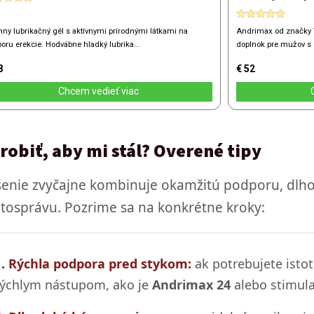
robiť, aby mi stál? Overené tipy
šenie zvyčajne kombinuje okamžitú podporu, dlhod
otosprávu. Pozrime sa na konkrétne kroky:
1. Rýchla podpora pred stykom:
ak potrebujete isto
rýchlym nástupom, ako je
Andrimax 24
alebo stimul