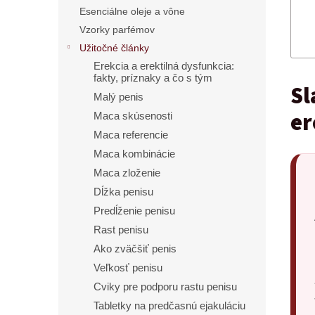
Esenciálne oleje a vône
Vzorky parfémov
Užitočné články
Erekcia a erektilná dysfunkcia:
fakty, príznaky a čo s tým
Sl
Malý penis
er
Maca skúsenosti
Maca referencie
Maca kombinácie
Maca zloženie
Dĺžka penisu
Predĺženie penisu
Rast penisu
Ako zväčšiť penis
Veľkosť penisu
Cviky pre podporu rastu penisu
Tabletky na predčasnú ejakuláciu