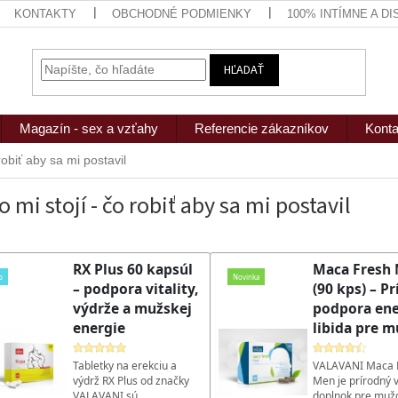
KONTAKTY
OBCHODNÉ PODMIENKY
100% INTÍMNE A D
HĽADAŤ
Magazín - sex a vzťahy
Referencie zákazníkov
Konta
robiť aby sa mi postavil
o mi stojí - čo robiť aby sa mi postavil