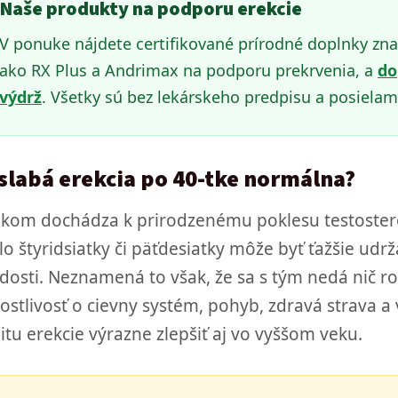
Naše produkty na podporu erekcie
V ponuke nájdete certifikované prírodné doplnky zna
ako RX Plus a Andrimax na podporu prekrvenia, a
do
výdrž
. Všetky sú bez lekárskeho predpisu a posielam
 slabá erekcia po 40-tke normálna?
ekom dochádza k prirodzenému poklesu testosterón
lo štyridsiatky či päťdesiatky môže byť ťažšie udr
dosti. Neznamená to však, že sa s tým nedá nič ro
rostlivosť o cievny systém, pohyb, zdravá strava
litu erekcie výrazne zlepšiť aj vo vyššom veku.