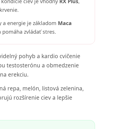
 kondície ciev je vhodný
RX Plus
,
krvenie.
y a energie je základom
Maca
 pomáha zvládať stres.
videlný pohyb a kardio cvičenie
orbu testosterónu a obmedzenie
 na erekciu.
ná repa, melón, listová zelenina,
ujú rozšírenie ciev a lepšie