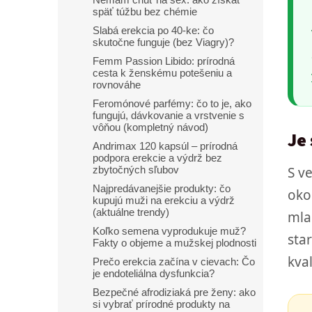
Nemám chuť na sex: ako získať
späť túžbu bez chémie
Slabá erekcia po 40-ke: čo
skutočne funguje (bez Viagry)?
Femm Passion Libido: prírodná
cesta k ženskému potešeniu a
rovnováhe
Feromónové parfémy: čo to je, ako
fungujú, dávkovanie a vrstvenie s
vôňou (kompletný návod)
Je
Andrimax 120 kapsúl – prírodná
podpora erekcie a výdrž bez
S v
zbytočných sľubov
Najpredávanejšie produkty: čo
oko
kupujú muži na erekciu a výdrž
(aktuálne trendy)
mla
Koľko semena vyprodukuje muž?
sta
Fakty o objeme a mužskej plodnosti
kva
Prečo erekcia začína v cievach: Čo
je endoteliálna dysfunkcia?
Bezpečné afrodiziaká pre ženy: ako
si vybrať prírodné produkty na