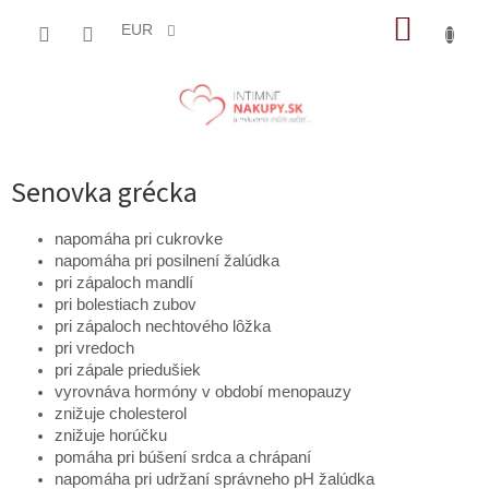
Prejsť
NÁKUP
na
EUR
obsah
KOŠÍK
Senovka grécka
napomáha pri cukrovke
napomáha pri posilnení žalúdka
pri zápaloch mandlí
pri bolestiach zubov
pri zápaloch nechtového lôžka
pri vredoch
pri zápale priedušiek
vyrovnáva hormóny v období menopauzy
znižuje cholesterol
znižuje horúčku
pomáha pri búšení srdca a chrápaní
napomáha pri udržaní správneho pH žalúdka