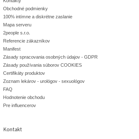
i
Kontakty
e
e
p
Obchodné podmienky
r
100% intímne a diskrétne zaslanie
v
Mapa serveru
k
y
2people s.r.o.
v
Referencie zákazníkov
ý
p
Manifest
i
Zásady spracovania osobných údajov - GDPR
s
Zásady používania súborov COOKIES
u
Certifikáty produktov
Zoznam lekárov - urológov - sexuológov
FAQ
Hodnotenie obchodu
Pre influencerov
Kontakt