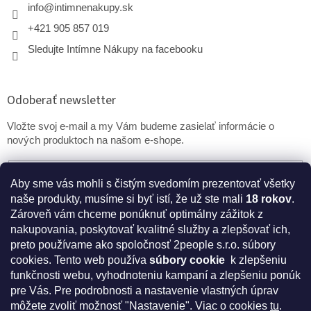
info
@
intimnenakupy.sk
+421 905 857 019
Sledujte Intímne Nákupy na facebooku
Odoberať newsletter
Vložte svoj e-mail a my Vám budeme zasielať informácie o
nových produktoch na našom e-shope.
Email
Aby sme vás mohli s čistým svedomím prezentovať všetky
naše produkty, musíme si byť istí, že už ste mali
18 rokov
.
PRIHLÁSIŤ SA
Zároveň vám chceme ponúknuť optimálny zážitok z
nakupovania, poskytovať kvalitné služby a zlepšovať ich,
preto používame ako spoločnosť 2people s.r.o. súbory
cookies.
Tento web používa
súbory cookie
k zlepšeniu
* Disclaimer: Bezpečnostné prehlásenie k výživovým
funkčnosti webu, vyhodnoteniu kampaní a zlepšeniu ponúk
doplnkom a kozmetike
pre Vás. Pre podrobnosti a nastavenie vlastných úprav
môžete zvoliť možnosť "Nastavenie". Viac o cookies
tu
.