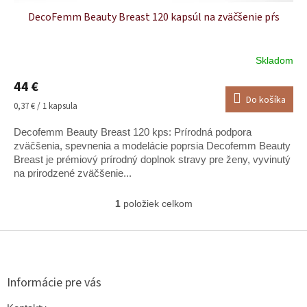
DecoFemm Beauty Breast 120 kapsúl na zväčšenie pŕs
Skladom
Priemerné
hodnotenie
44 €
produktu
Do košíka
je
Jednotková
0,37 € / 1 kapsula
5,0
cena:
z
Decofemm Beauty Breast 120 kps: Prírodná podpora
5
zväčšenia, spevnenia a modelácie poprsia Decofemm Beauty
hviezdičiek.
Breast je prémiový prírodný doplnok stravy pre ženy, vyvinutý
na prirodzené zväčšenie...
1
položiek celkom
O
v
l
Z
á
á
d
p
a
ä
Informácie pre vás
c
t
i