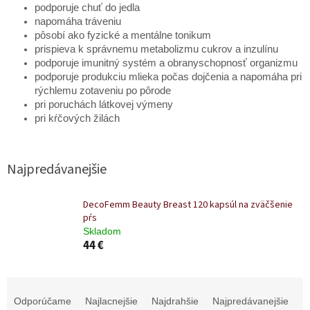
podporuje chuť do jedla
napomáha tráveniu
pôsobí ako fyzické a mentálne tonikum
prispieva k správnemu metabolizmu cukrov a inzulínu
podporuje imunitný systém a obranyschopnosť organizmu
podporuje produkciu mlieka počas dojčenia a napomáha pri
rýchlemu zotaveniu po pôrode
pri poruchách látkovej výmeny
pri kŕčových žilách
Najpredávanejšie
DecoFemm Beauty Breast 120 kapsúl na zväčšenie
pŕs
Skladom
44 €
R
a
Odporúčame
Najlacnejšie
Najdrahšie
Najpredávanejšie