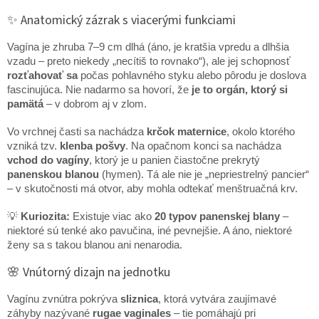
✨ Anatomický zázrak s viacerými funkciami
Vagína je zhruba 7–9 cm dlhá (áno, je kratšia vpredu a dlhšia
vzadu – preto niekedy „necítiš to rovnako“), ale jej schopnosť
rozťahovať sa
počas pohlavného styku alebo pôrodu je doslova
fascinujúca. Nie nadarmo sa hovorí, že
je to orgán, ktorý si
pamätá
– v dobrom aj v zlom.
Vo vrchnej časti sa nachádza
krčok maternice
, okolo ktorého
vzniká tzv.
klenba pošvy
. Na opačnom konci sa nachádza
vchod do vagíny
, ktorý je u panien čiastočne prekrytý
panenskou blanou
(hymen). Tá ale nie je „nepriestrelný pancier“
– v skutočnosti má otvor, aby mohla odtekať menštruačná krv.
💡
Kuriozita:
Existuje viac ako
20 typov panenskej blany
–
niektoré sú tenké ako pavučina, iné pevnejšie. A áno, niektoré
ženy sa s takou blanou ani nenarodia.
🌸 Vnútorný dizajn na jednotku
Vagínu zvnútra pokrýva
sliznica
, ktorá vytvára zaujímavé
záhyby nazývané
rugae vaginales
– tie pomáhajú pri