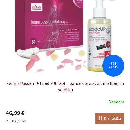
59 €
–20 %
Femm Passion + LibidoUP Gel – balíček pre zvýšenie libida a
pôžitku
Skladom
Priemerné
hodnotenie
46,99 €
produktu
Do košíka
je
Jednotková
23,50 € / 1 ks
5,0
cena: