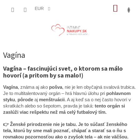
Prejsť
NÁKUP
na
EUR
obsah
KOŠÍK
Vagína
Vagína – fascinujúci svet, o ktorom sa málo
hovorí (a pritom by sa malo!)
Vagína
, známa aj ako
pošva
, nie je len obyčajná svalová trubica.
Je to multitalentovaný orgán – hrá hlavnú úlohu pri
pohlavnom
styku
,
pôrode
aj
menštruácii
. A aj keď sa o nej často hovorí v
skratkách alebo so šepotom, pravda je taká:
tento orgán si
zaslúži viac rešpektu než má celý futbalový tím.
👉 Ženské prirodzenie nie je tabu. Je to súčasť ženského
tela, ktorú by sme mali poznať, chápať a starať sa o ňu s
rovnakou pozornosťou ako o zvyšok tela – ak nie väčšou.