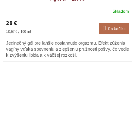
Skladom
Priemerné
hodnotenie
28 €
produktu
Do košíka
je
Jednotková
18,67 € / 100 ml
5,0
cena:
z
Jedinečný gél pre ľahšie dosiahnutie orgazmu. Efekt zúženia
5
vagíny vďaka spevneniu a zlepšeniu pružnosti pošvy, čo vedie
hviezdičiek.
k zvýšeniu libida a k väčšej rozkoši.