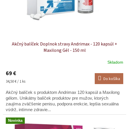
Akčný balíček: Doplnok stravy Andrimax - 120 kapsúl +
Maxilong Gél - 150 ml
Skladom
Priemerné
hodnotenie
69 €
produktu
Do košíka
je
Jednotková
34,50 € / 1 ks
5,0
cena:
z
Akčný balíček s produktom Andrimax 120 kapsúl a Maxilong
5
gélom. Unikátny balíček produktov pre mužov, ktorých
hviezdičiek.
zaujíma zväčšenie penisu, podpora erekcie, lepšia sexuálna
výdrž, intímne zdravie...
Novinka