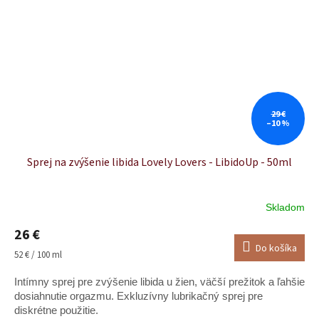
29 €
–10 %
Sprej na zvýšenie libida Lovely Lovers - LibidoUp - 50ml
Skladom
26 €
Do košíka
Jednotková
52 € / 100 ml
cena:
Intímny sprej pre zvýšenie libida u žien, väčší prežitok a ľahšie
dosiahnutie orgazmu. Exkluzívny lubrikačný sprej pre
diskrétne použitie.