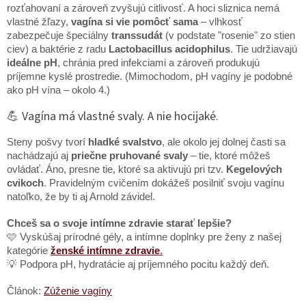
rozťahovaní a zároveň zvyšujú citlivosť. A hoci sliznica nemá
vlastné žľazy,
vagína si vie pomôcť sama
– vlhkosť
zabezpečuje špeciálny
transsudát
(v podstate "rosenie" zo stien
ciev) a baktérie z radu
Lactobacillus acidophilus
. Tie udržiavajú
ideálne pH
, chránia pred infekciami a zároveň produkujú
príjemne kyslé prostredie. (Mimochodom, pH vagíny je podobné
ako pH vína – okolo 4.)
💪 Vagína má vlastné svaly. A nie hocijaké.
Steny pošvy tvorí
hladké svalstvo
, ale okolo jej dolnej časti sa
nachádzajú aj
priečne pruhované svaly
– tie, ktoré môžeš
ovládať. Áno, presne tie, ktoré sa aktivujú pri tzv.
Kegelových
cvikoch
. Pravidelným cvičením dokážeš posilniť svoju vagínu
natoľko, že by ti aj Arnold závidel.
Chceš sa o svoje intímne zdravie starať lepšie?
🩷 Vyskúšaj prírodné gély, a intímne doplnky pre ženy z našej
kategórie
ženské intímne zdravie
.
💡 Podpora pH, hydratácie aj príjemného pocitu každý deň.
Článok:
Zúženie vagíny