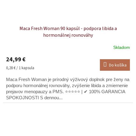
Maca Fresh Woman 90 kapsúl - podpora libida a
hormonálnej rovnováhy
Skladom
Priemerné
hodnotenie
24,99 €
produktu
Do košíka
je
Jednotková
0,28 € / 1 kapsula
5,0
cena:
z
Maca Fresh Woman je prírodný výživový doplnok pre ženy na
5
podporu hormonálnej rovnováhy, zvýšenie libida a zmiernenie
hviezdičiek.
prejavov menopauzy a PMS. ⭐⭐⭐⭐⭐ | ✔ 100% GARANCIA
SPOKOJNOSTI S dennou...