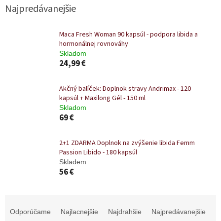
Najpredávanejšie
Maca Fresh Woman 90 kapsúl - podpora libida a
hormonálnej rovnováhy
Skladom
24,99 €
Akčný balíček: Doplnok stravy Andrimax - 120
kapsúl + Maxilong Gél - 150 ml
Skladom
69 €
2+1 ZDARMA Doplnok na zvýšenie libida Femm
Passion Libido - 180 kapsúl
Skladem
56 €
R
a
Odporúčame
Najlacnejšie
Najdrahšie
Najpredávanejšie