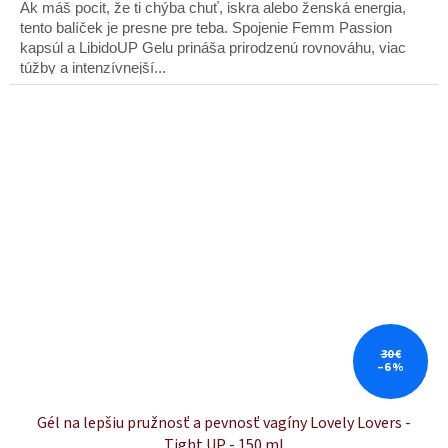
z
Ak máš pocit, že ti chýba chuť, iskra alebo ženská energia,
5
tento balíček je presne pre teba. Spojenie Femm Passion
hviezdičiek.
kapsúl a LibidoUP Gelu prináša prirodzenú rovnováhu, viac
túžby a intenzívnejší...
30 €
–6 %
Gél na lepšiu pružnosť a pevnosť vagíny Lovely Lovers -
Tight UP - 150 ml