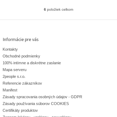
6
položiek celkom
O
v
l
Z
á
á
d
p
a
ä
Informácie pre vás
c
t
i
i
Kontakty
e
e
p
Obchodné podmienky
r
100% intímne a diskrétne zaslanie
v
Mapa serveru
k
y
2people s.r.o.
v
Referencie zákazníkov
ý
p
Manifest
i
Zásady spracovania osobných údajov - GDPR
s
Zásady používania súborov COOKIES
u
Certifikáty produktov