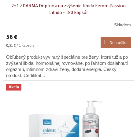
2+1 ZDARMA Doplnok na zvýšenie libida Femm Passion
Libido - 180 kapsúl
Skladem
Priemerné
hodnotenie
56 €
produktu
Do košíka
je
Jednotková
0,31 € / 1 kapsula
5,0
cena:
z
Obľúbený produkt vyvinutý špeciálne pre ženy, ktoré túžia po
5
zvýšení libida, hormonálnej rovnováhe, po ľahšom dosiahnutí
hviezdičiek.
orgazmu, intimnom zdraví ženy, dodaní energie. Český
produkt. Certifikát...
Akcia