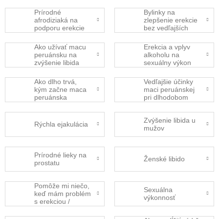
Prírodné
Bylinky na
afrodiziaká na
zlepšenie erekcie
podporu erekcie
bez vedľajších
účinkov​
Ako užívať macu
Erekcia a vplyv
peruánsku na
alkoholu na
zvýšenie libida
sexuálny výkon
Ako dlho trvá,
Vedľajšie účinky
kým začne maca
maci peruánskej
peruánska
pri dlhodobom
účinkovať?
užívaní
Zvýšenie libida u
Rýchla ejakulácia
mužov
Prírodné lieky na
Ženské libido
prostatu
Pomôže mi niečo,
Sexuálna
keď mám problém
výkonnosť
s erekciou /
výdržou?