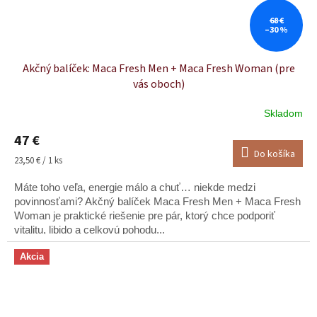
68 €
–30 %
Akčný balíček: Maca Fresh Men + Maca Fresh Woman (pre
vás oboch)
Skladom
Priemerné
hodnotenie
47 €
produktu
Do košíka
je
Jednotková
23,50 € / 1 ks
5,0
cena:
z
Máte toho veľa, energie málo a chuť… niekde medzi
5
povinnosťami? Akčný balíček Maca Fresh Men + Maca Fresh
hviezdičiek.
Woman je praktické riešenie pre pár, ktorý chce podporiť
vitalitu, libido a celkovú pohodu...
Akcia