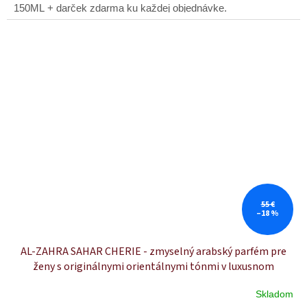
150ML + darček zdarma ku každej objednávke.
55 €
–18 %
AL-ZAHRA SAHAR CHERIE - zmyselný arabský parfém pre
ženy s originálnymi orientálnymi tónmi v luxusnom
dubajskom štýle (50 ml)
Skladom