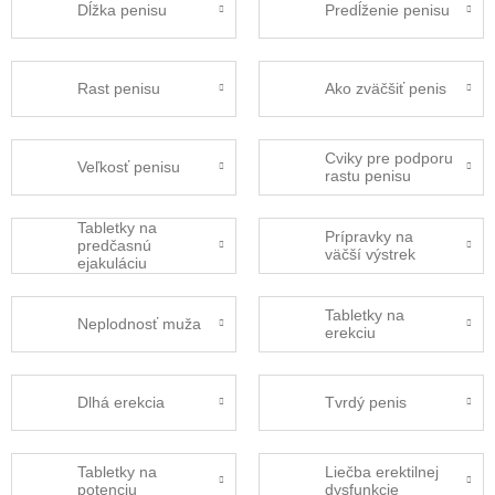
Dĺžka penisu
Predĺženie penisu
Rast penisu
Ako zväčšiť penis
Cviky pre podporu
Veľkosť penisu
rastu penisu
Tabletky na
Prípravky na
predčasnú
väčší výstrek
ejakuláciu
Tabletky na
Neplodnosť muža
erekciu
Dlhá erekcia
Tvrdý penis
Tabletky na
Liečba erektilnej
potenciu
dysfunkcie