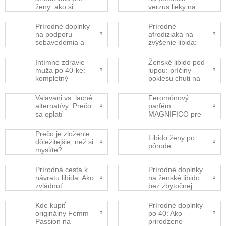
ženy: ako si
verzus lieky na
vybrať prírodné
erekciu: rozdiely,
produkty na
účinnosť a kedy
Prírodné doplnky
Prírodné
zvýšenie chuti na
ísť k lekárovi
na podporu
afrodiziaká na
sex bez
sebavedomia a
zvýšenie libida:
vedľajších účinkov
sexuálnej energie:
ako vybrať
čo funguje popri
bezpečné
Intímne zdravie
Ženské libido pod
feromónových
produkty z
muža po 40-ke:
lupou: príčiny
parfémoch?
e‑shopu a na čo
kompletný
poklesu chuti na
si dať pozor
sprievodca
sex a kedy
prevenciou
siahnuť po
Valavani vs. lacné
Feromónový
problémov s
prírodných
alternatívy: Prečo
parfém
erekciou a stratou
afrodiziakách
sa oplatí
MAGNIFICO pre
chuti na sex
investovať do
mužov: Kde ho
prémiových
kúpiť, aké má
Prečo je zloženie
Libido ženy po
doplnkov pre
účinky a čo
dôležitejšie, než si
pôrode
sexuálnu vitalitu?
hovoria
myslíte?
skúsenosti? +
Diskrétne
Prírodná cesta k
Prírodné doplnky
doručenie
návratu libida: Ako
na ženské libido
zvládnuť
bez zbytočnej
vyčerpanie, stres
chémie: kde
a hormonálnu
bezpečne
Kde kúpiť
Prírodné doplnky
nerovnováhu u
objednať online a
originálny Femm
po 40: Ako
žien
ako si vybrať ten
Passion na
prirodzene