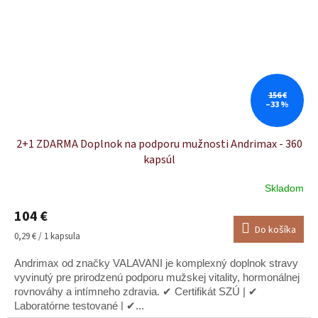
156 €
–33 %
2+1 ZDARMA Doplnok na podporu mužnosti Andrimax - 360
kapsúl
Skladom
Priemerné
hodnotenie
104 €
produktu
Do košíka
je
Jednotková
0,29 € / 1 kapsula
5,0
cena:
z
Andrimax od značky VALAVANI je komplexný doplnok stravy
5
vyvinutý pre prirodzenú podporu mužskej vitality, hormonálnej
hviezdičiek.
rovnováhy a intímneho zdravia. ✔ Certifikát SZÚ | ✔
Laboratórne testované | ✔...