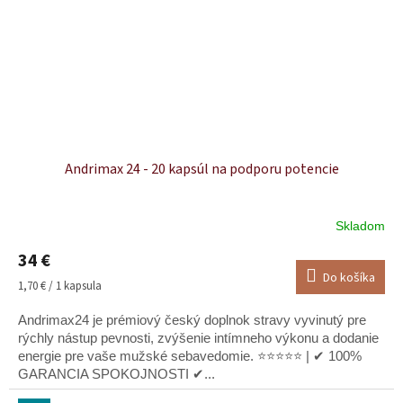
Andrimax 24 - 20 kapsúl na podporu potencie
Skladom
Priemerné
hodnotenie
34 €
produktu
Do košíka
je
Jednotková
1,70 € / 1 kapsula
5,0
cena:
z
Andrimax24 je prémiový český doplnok stravy vyvinutý pre
5
rýchly nástup pevnosti, zvýšenie intímneho výkonu a dodanie
hviezdičiek.
energie pre vaše mužské sebavedomie. ⭐⭐⭐⭐⭐ | ✔ 100%
GARANCIA SPOKOJNOSTI ✔...