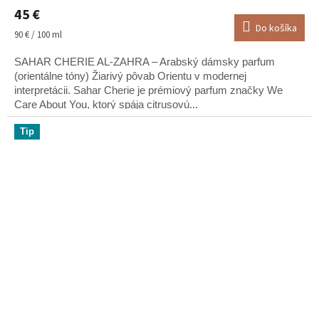
45 €
Do košíka
Jednotková
90 € / 100 ml
cena:
SAHAR CHERIE AL-ZAHRA – Arabský dámsky parfum
(orientálne tóny) Žiarivý pôvab Orientu v modernej
interpretácii. Sahar Cherie je prémiový parfum značky We
Care About You, ktorý spája citrusovú...
Tip