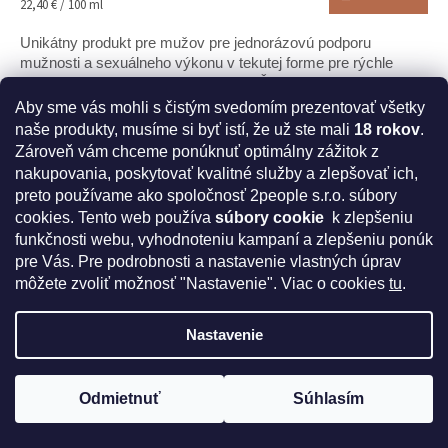
Jednotková
22,40 € / 100 ml
cena:
Unikátny produkt pre mužov pre jednorázovú podporu
mužnosti a sexuálneho výkonu v tekutej forme pre rýchle
vstrebanie pred sexuálnou aktivitou. Český produkt. Certifikát
bezpečnosti od Štátneho...
Aby sme vás mohli s čistým svedomím prezentovať všetky
naše produkty, musíme si byť istí, že už ste mali
18 rokov
.
Tip
Zároveň vám chceme ponúknuť optimálny zážitok z
nakupovania, poskytovať kvalitné služby a zlepšovať ich,
preto používame ako spoločnosť 2people s.r.o. súbory
cookies.
Tento web používa
súbory cookie
k zlepšeniu
funkčnosti webu, vyhodnoteniu kampaní a zlepšeniu ponúk
pre Vás. Pre podrobnosti a nastavenie vlastných úprav
môžete zvoliť možnosť "Nastavenie". Viac o cookies
tu
.
Nastavenie
70 €
Odmietnuť
Súhlasím
–7 %
Získajte kód na zľavu 5%