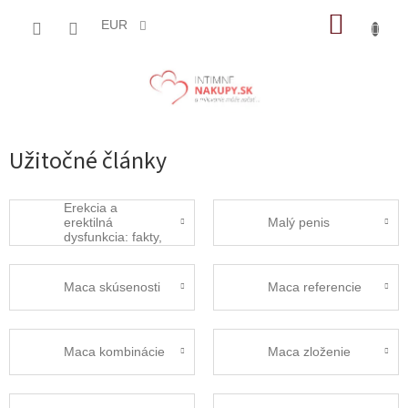
Prejsť
NÁKUP
na
EUR
obsah
KOŠÍK
Užitočné články
Erekcia a
erektilná
Malý penis
dysfunkcia: fakty,
príznaky a čo s
tým
Maca skúsenosti
Maca referencie
Maca kombinácie
Maca zloženie