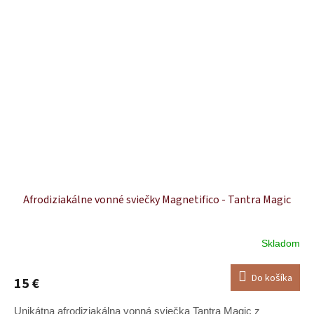
Afrodiziakálne vonné sviečky Magnetifico - Tantra Magic
Skladom
Priemerné
hodnotenie
produktu
Do košíka
15 €
je
5,0
Unikátna afrodiziakálna vonná sviečka Tantra Magic z
z