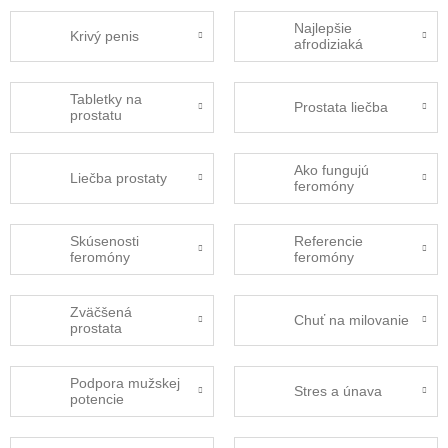
Najlepšie
Krivý penis
afrodiziaká
Tabletky na
Prostata liečba
prostatu
Ako fungujú
Liečba prostaty
feromóny
Skúsenosti
Referencie
feromóny
feromóny
Zväčšená
Chuť na milovanie
prostata
Podpora mužskej
Stres a únava
potencie