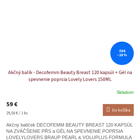
72 €
–18 %
Akčný balík - Decofemm Beauty Breast 120 kapsúl + Gél na
spevnenie poprsia Lovely Lovers 150ML
Skladom
Priemerné
hodnotenie
59 €
produktu
Do košíka
je
Jednotková
29,50 € / 1 ks
5,0
cena:
z
Akčný balíček DECOFEMM BEAUTY BREAST 120 KAPSÚL
5
NA ZVÄČŠENIE PŔS a GÉL NA SPEVNENIE POPRSIA
hviezdičiek.
LOVELYLOVERS BRAUP PEARL & VOLUPLUS FORMULA