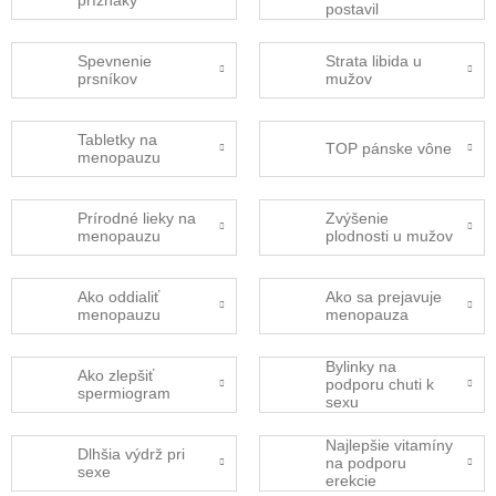
príznaky
postavil
Spevnenie
Strata libida u
prsníkov
mužov
Tabletky na
TOP pánske vône
menopauzu
Prírodné lieky na
Zvýšenie
menopauzu
plodnosti u mužov
Ako oddialiť
Ako sa prejavuje
menopauzu
menopauza
Bylinky na
Ako zlepšiť
podporu chuti k
spermiogram
sexu
Najlepšie vitamíny
Dlhšia výdrž pri
na podporu
sexe
erekcie