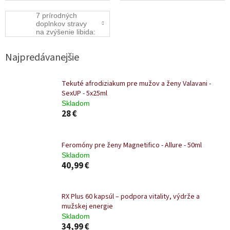
správny
Slovensku:
podporiť erekciu a
(kompletný
sprievodca
oddialiť ejakuláciu
7 prírodných
sprievodca)
rýchlym a 100 %
bez liekov?
doplnkov stravy
diskrétnym
na zvýšenie libida:
nákupom online
Ako podporiť
túžbu bez
Najpredávanejšie
syntetických látok
Koncept Názov 7
prírodných
doplnkov stravy
Tekuté afrodiziakum pre mužov a ženy Valavani -
na zvýšenie libida:
SexUP - 5x25ml
Ako podporiť
Skladom
túžbu bez
28 €
syntetickýc
Feromóny pre ženy Magnetifico - Allure - 50ml
Skladom
40,99 €
RX Plus 60 kapsúl – podpora vitality, výdrže a
mužskej energie
Skladom
34,99 €