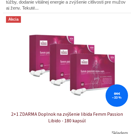
túžby, dodanie vitálnej energie a zvýšenie citlivosti pre mužov
aj ženy. Tekuté...
Akcia
84 €
–33 %
2+1 ZDARMA Doplnok na zvýšenie libida Femm Passion
Libido - 180 kapsúl
Skladem
Priemerné