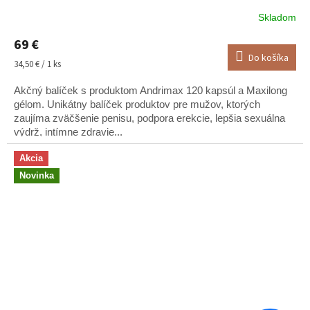
Skladom
Priemerné
hodnotenie
69 €
produktu
Do košíka
je
Jednotková
34,50 € / 1 ks
5,0
cena:
z
Akčný balíček s produktom Andrimax 120 kapsúl a Maxilong
5
gélom. Unikátny balíček produktov pre mužov, ktorých
hviezdičiek.
zaujíma zväčšenie penisu, podpora erekcie, lepšia sexuálna
výdrž, intímne zdravie...
Akcia
Novinka