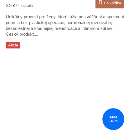
Do košíka
Jednotková
0,24 € / 1 kapsula
cena:
Unikátny produkt pre ženy, ktoré túžia po zväčšení a spevnení
poprsia bez plastickej operácie, hormonálnej rovnováhe,
bezbolestnej a kľudnejšej menštruácií a intímnom zdraví.
Český produkt....
Akcia
117 €
–40 %