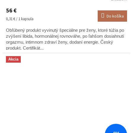
hodnotenie
56 €
produktu
Do košíka
je
Jednotková
0,31 € / 1 kapsula
5,0
cena:
z
Obľúbený produkt vyvinutý špeciálne pre ženy, ktoré túžia po
5
zvýšení libida, hormonálnej rovnováhe, po ľahšom dosiahnutí
hviezdičiek.
orgazmu, intimnom zdraví ženy, dodaní energie. Český
produkt. Certifikát...
Akcia