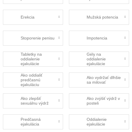
Erekcia
Mužská potencia
Stoporenie penisu
Impotencia
Tabletky na
Gély na
oddialenie
oddialenie
ejakulácie
ejakulácie
Ako oddialiť
Ako vydržať dlhšie
predčasnú
sa milovať
ejakuláciu
Ako zlepšiť
Ako zvýšiť výdrž v
sexuálnu výdrž
posteli
Predčasná
Oddialenie
ejakulácia
ejakulácie