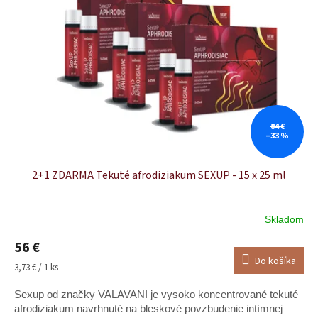
84 €
–33 %
2+1 ZDARMA Tekuté afrodiziakum SEXUP - 15 x 25 ml
Skladom
Priemerné
hodnotenie
56 €
produktu
Do košíka
je
Jednotková
3,73 € / 1 ks
5,0
cena:
z
Sexup od značky VALAVANI je vysoko koncentrované tekuté
5
afrodiziakum navrhnuté na bleskové povzbudenie intímnej
hviezdičiek.