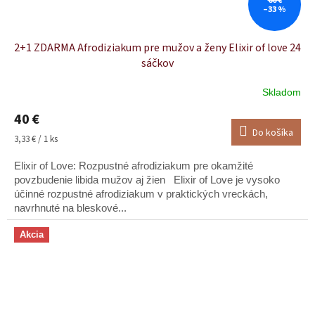
60 €
–33 %
2+1 ZDARMA Afrodiziakum pre mužov a ženy Elixir of love 24
sáčkov
Skladom
40 €
Do košíka
Jednotková
3,33 € / 1 ks
cena:
Elixir of Love: Rozpustné afrodiziakum pre okamžité
povzbudenie libida mužov aj žien Elixir of Love je vysoko
účinné rozpustné afrodiziakum v praktických vreckách,
navrhnuté na bleskové...
Akcia