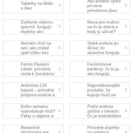
Ako predĺžiť výdrž
Tabletky na libido
pri sexe
u žien
prirodzene (bez
chémie)?
Zvýšenie objemu
Maca pre mužov:
spermií: fungujú
na čo je dobrá a
doplnky ako
kedy ju užívať?
Semmax?
Nemám chuť na
Slabá erekcia po
sex: ako získať
40-ke: čo
späť túžbu bez
skutočne funguje
chémie
(bez Viagry)?
Femm Passion
Feromónové
Libido: prírodná
parfémy: čo to je,
cesta k ženskému
ako fungujú,
potešeniu a
dávkovanie a
rovnováhe
vrstvenie s vôňou
Andrimax 120
Najpredávanejšie
(kompletný
kapsúl – prírodná
produkty: čo
návod)
podpora erekcie a
kupujú muži na
výdrž bez
erekciu a výdrž
zbytočných
(aktuálne trendy)
Koľko semena
Prečo erekcia
sľubov
vyprodukuje muž?
začína v cievach:
Fakty o objeme a
Čo je endoteliálna
mužskej plodnosti
dysfunkcia?
Bezpečné
Prírodné doplnky
afrodiziaká pre
na potenciu