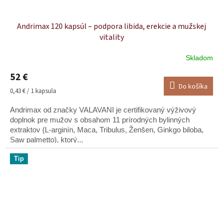
Andrimax 120 kapsúl – podpora libida, erekcie a mužskej
vitality
Skladom
Priemerné
hodnotenie
52 €
produktu
Do košíka
je
Jednotková
0,43 € / 1 kapsula
5,0
cena:
z
Andrimax od značky VALAVANI je certifikovaný výživový
5
doplnok pre mužov s obsahom 11 prírodných bylinných
hviezdičiek.
extraktov (L-arginín, Maca, Tribulus, Ženšen, Ginkgo biloba,
Saw palmetto), ktorý...
Tip