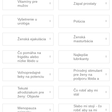
Vitamíny pre
Zápal prostaty
mužov
Vyšetrenie u
Polúcia
urológa
Ženská
Ženská ejakulácia
masturbácia
Čo pomáha na
Najlepšie
frigiditu alebo
lubrikanty
nízke libido u
ženy?
Prírodný stimulant
Voľnopredajné
pre ženy na
lieky na potenciu
podporu libida a
sexuálnej túžby.
Tekuté
Čo robiť aby mi
afrodiziakum pre
stál
ženy: Objavte
účinky SexUP
Slabo mi stojí - čo
Menopauza
robiť aby sa mi