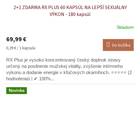
2+1 ZDARMA RX PLUS 60 KAPSÚL NA LEPŠÍ SEXUÁLNY
VÝKON - 180 kapsúl
Skladom
Priemerné
hodnotenie
69,99 €
produktu
Do košíka
je
Jednotková
0,39 € / 1 kapsula
5,0
cena:
z
RX Plus je vysoko koncentrovaný český doplnok stravy
5
určený na posilnenie mužskej vitality, zvýšenie intímneho
hviezdičiek.
výkonu a dodanie energie v kľúčových okamihoch. ⭐⭐⭐⭐⭐ (2
hodnotenia) | ✔ 100%...
Novinka