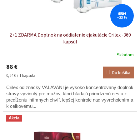
k
t
o
132 €
–33 %
v
2+1 ZDARMA Doplnok na oddialenie ejakulácie Crilex -360
kapsúl
Skladom
88 €
Do košíka
Jednotková
0,24 € / 1 kapsula
cena:
Crilex od značky VALAVANI je vysoko koncentrovaný doplnok
stravy vyvinutý pre mužov, ktorí hľadajú prirodzenú cestu k
predĺženiu intímnych chvíľ, lepšej kontrole nad vyvrcholením a
k celkovému...
Akcia