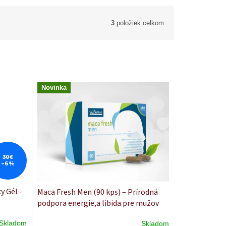
3
položiek celkom
Novinka
30 €
–6 %
y Gél -
Maca Fresh Men (90 kps) – Prírodná
podpora energie,a libida pre mužov
Skladom
Skladom
Priemerné