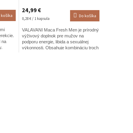
hodnotenie
24,99 €
produktu
 košíka
Do košíka
je
Jednotková
0,28 € / 1 kapsula
4,9
cena:
z
ymi
VALAVANI Maca Fresh Men je prírodný
5
erekcie.
výživový doplnok pre mužov na
hviezdičiek.
l na
podporu energie, libida a sexuálnej
y.
výkonnosti. Obsahuje kombináciu troch
účinných látok – peruánskej macy
(Lepidium meyenii),...