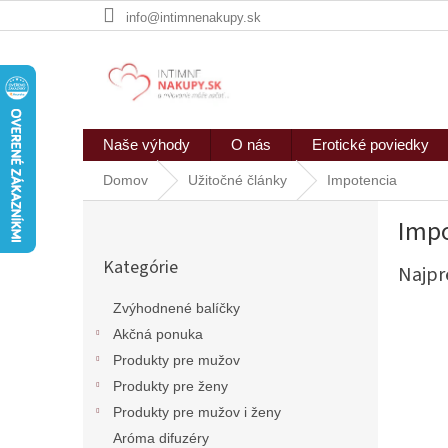
Prejsť
info@intimnenakupy.sk
na
obsah
Naše výhody
O nás
Erotické poviedky
Domov
Užitočné články
Impotencia
B
Impo
o
Preskočiť
č
Kategórie
kategórie
Najpr
n
ý
Zvýhodnené balíčky
p
Akčná ponuka
a
n
Produkty pre mužov
e
Produkty pre ženy
l
Produkty pre mužov i ženy
Aróma difuzéry