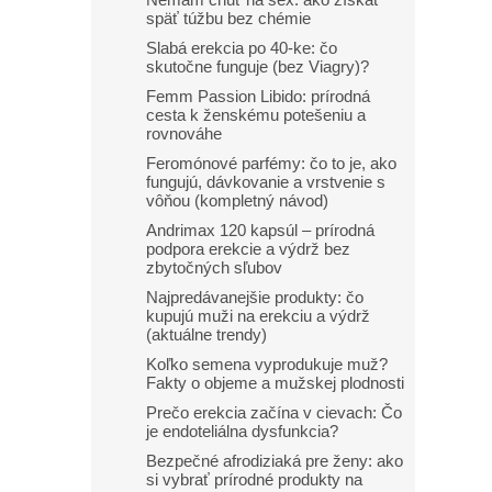
Nemám chuť na sex: ako získať
späť túžbu bez chémie
Slabá erekcia po 40-ke: čo
skutočne funguje (bez Viagry)?
Femm Passion Libido: prírodná
cesta k ženskému potešeniu a
rovnováhe
Feromónové parfémy: čo to je, ako
fungujú, dávkovanie a vrstvenie s
vôňou (kompletný návod)
Andrimax 120 kapsúl – prírodná
podpora erekcie a výdrž bez
zbytočných sľubov
Najpredávanejšie produkty: čo
kupujú muži na erekciu a výdrž
(aktuálne trendy)
Koľko semena vyprodukuje muž?
Fakty o objeme a mužskej plodnosti
Prečo erekcia začína v cievach: Čo
je endoteliálna dysfunkcia?
Bezpečné afrodiziaká pre ženy: ako
si vybrať prírodné produkty na