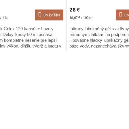
hodnotenie
28 €
produktu
Do košíka
Do
je
ková
Jednotková
/ 1 ks
18,67 € / 100 ml
5,0
cena:
z
k Crilex 120 kapsúl + Lovely
Intímny lubrikačný gél s aktívn
5
s Delay Spray 50 ml prináša
prírodnými látkami na podporu 
hviezdičiek.
 kompletné riešenie pre lepší
Hodvábne hladký lubrikačný gé
ny výkon, dlhšiu výdrž a istotu v
báze vody, nezanecháva škvrn
i. Kým Crilex pôsobí zvnútra –
O
je...
v
l
á
d
a
c
i
e
p
r
v
k