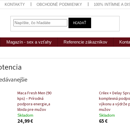
KONTAKTY
OBCHODNÉ PODMIENKY
100% INTÍMNE A D
HĽADAŤ
Magazín - sex a vzťahy
Referencie zákazníkov
Konta
tencia
edávanejšie
Maca Fresh Men (90
Crilex + Delay Spr
kps) – Prírodná
komplexná podpo
podpora energie,a
výkonu a výdrže 
libida pre mužov
mužov
Skladom
Skladom
24,99 €
65 €