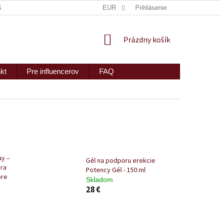
ISKRÉTNE ZASLANIE
MAPA SERVERU
EUR
Prihlásenie
2PEOPLE S.R.O.
NÁKUPNÝ
Prázdny košík
KOŠÍK
kt
Pre influencerov
FAQ
ay –
Gél na podporu erekcie
ra
Potency Gél - 150 ml
pre
Skladom
28 €