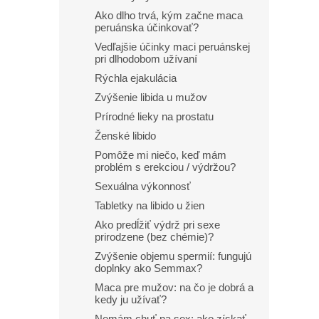
Ako dlho trvá, kým začne maca
peruánska účinkovať?
Vedľajšie účinky maci peruánskej
pri dlhodobom užívaní
Rýchla ejakulácia
Zvýšenie libida u mužov
Prírodné lieky na prostatu
Ženské libido
Pomôže mi niečo, keď mám
problém s erekciou / výdržou?
Sexuálna výkonnosť
Tabletky na libido u žien
Ako predĺžiť výdrž pri sexe
prirodzene (bez chémie)?
Zvýšenie objemu spermií: fungujú
doplnky ako Semmax?
Maca pre mužov: na čo je dobrá a
kedy ju užívať?