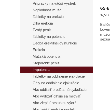
v
Prípravky na väčší výstrek
65 €
Neplodnosť muža
Jednot
32,50 € 
Tabletky na erekciu
cena:
Dlhá erekcia
Balíče
Lover
Tvrdý penis
mužom
Tabletky na potenciu
sexuál
Liečba erektilnej dysfunkcie
postel
zlepšu
Erekcia
Mužská potencia
Stoporenie penisu
Impotencia
Tabletky na oddialenie ejakulácie
Gély na oddialenie ejakulácie
Ako oddialiť predčasnú ejakuláciu
Ako vydržať dlhšie sa milovať
Ako zlepšiť sexuálnu výdrž
Ako zvýšiť výdrž v posteli