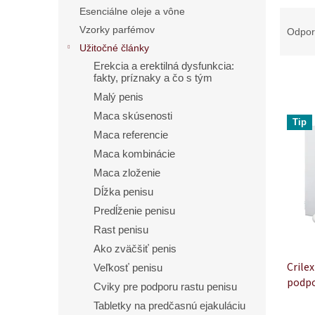
R
Esenciálne oleje a vône
a
Vzorky parfémov
Odpo
d
Užitočné články
e
Erekcia a erektilná dysfunkcia:
n
fakty, príznaky a čo s tým
i
Malý penis
e
V
Maca skúsenosti
p
Tip
ý
r
Maca referencie
p
o
Maca kombinácie
i
d
s
Maca zloženie
u
p
Dĺžka penisu
k
r
Predĺženie penisu
t
o
o
Rast penisu
d
v
Ako zväčšiť penis
u
Crile
k
Veľkosť penisu
podpo
t
Cviky pre podporu rastu penisu
o
Tabletky na predčasnú ejakuláciu