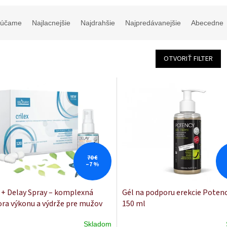
rúčame
Najlacnejšie
Najdrahšie
Najpredávanejšie
Abecedne
OTVORIŤ FILTER
70 €
–7 %
x + Delay Spray – komplexná
Gél na podporu erekcie Potenc
ra výkonu a výdrže pre mužov
150 ml
Skladom
Priemerné