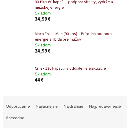
RX Plus 60 kapsúl – podpora vitality, výdrže a
mužskej energie
Skladom
34,99 €
Maca Fresh Men (90 kps) – Prírodná podpora
energie,a libida pre mužov
Skladom
24,99 €
Crilex 120 kapsúl na oddialenie ejakulácie
Skladom
44 €
R
a
Odporúčame
Najlacnejšie
Najdrahšie
Najpredávanejšie
d
e
Abecedne
n