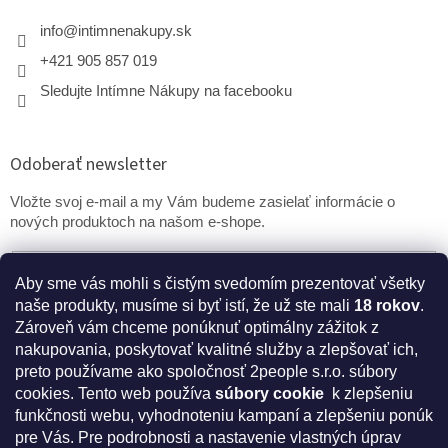
info
@
intimnenakupy.sk
+421 905 857 019
Sledujte Intímne Nákupy na facebooku
Odoberať newsletter
Vložte svoj e-mail a my Vám budeme zasielať informácie o
nových produktoch na našom e-shope.
Email
Aby sme vás mohli s čistým svedomím prezentovať všetky
naše produkty, musíme si byť istí, že už ste mali
18 rokov
.
PRIHLÁSIŤ SA
Zároveň vám chceme ponúknuť optimálny zážitok z
nakupovania, poskytovať kvalitné služby a zlepšovať ich,
preto používame ako spoločnosť 2people s.r.o. súbory
cookies.
Tento web používa
súbory cookie
k zlepšeniu
* Disclaimer: Bezpečnostné prehlásenie k výživovým
funkčnosti webu, vyhodnoteniu kampaní a zlepšeniu ponúk
doplnkom a kozmetike
pre Vás. Pre podrobnosti a nastavenie vlastných úprav