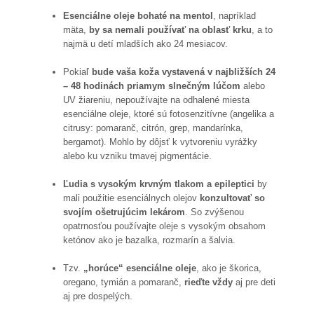
Esenciálne oleje bohaté na mentol
, napríklad
mäta,
by sa nemali používať na oblasť krku
, a to
najmä u detí mladších ako 24 mesiacov.
Pokiaľ
bude vaša koža vystavená v najbližších 24
– 48 hodinách priamym slnečným lúčom
alebo
UV žiareniu, nepoužívajte na odhalené miesta
esenciálne oleje, ktoré sú fotosenzitívne (angelika a
citrusy: pomaranč, citrón, grep, mandarínka,
bergamot). Mohlo by dôjsť k vytvoreniu vyrážky
alebo ku vzniku tmavej pigmentácie.
Ľudia s vysokým krvným tlakom a epileptici
by
mali použitie esenciálnych olejov
konzultovať so
svojím ošetrujúcim lekárom
. So zvýšenou
opatrnosťou používajte oleje s vysokým obsahom
ketónov ako je bazalka, rozmarín a šalvia.
Tzv.
„horúce“ esenciálne oleje
, ako je škorica,
oregano, tymián a pomaranč,
rieďte vždy
aj pre deti
aj pre dospelých.