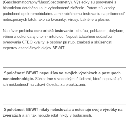
(Gaschromatography/MassSpectrometry). Výsledky sú porovnané s
historickou databázou a je vyhodnotené zloženie. Potom sú vzorky
podrobené spektrometrickému a mikrobiálnemu testovaniu na prítomnosť
nebezpečných látok, ako sú kvasinky, vírusy, baktérie a plesne.
Na záver prebieha
senzorické testovanie
- chuťou, pohľadom, dotykom,
vôňou a dokonca aj citom - intuíciou. Nepostrádateľnou súčasťou
overovania CTEO kvality je osobný prístup, znalosti a skúsenosti
expertov esenciálnych olejov BEWIT.
Spoločnosť BEWIT nepoužíva vo svojich výrobkoch a postupoch
nanotechnológie.
Súhlasíme s vedeckými štúdiami, ktoré nepovažujú
ich neškodnosť na zdraví človeka za preukázanú.
Spoločnosť BEWIT nikdy netestovala a netestuje svoje výrobky na
zvieratách
a ani tak nebude robiť nikdy v budúcnosti.