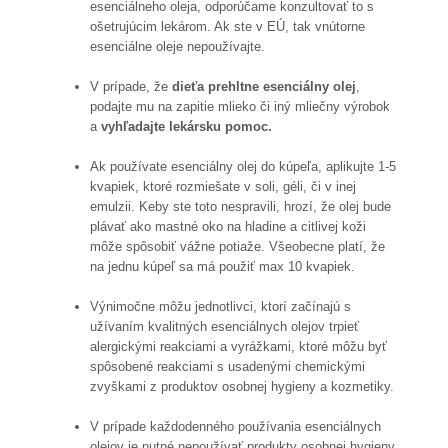
esenciálneho oleja, odporúčame konzultovať to s
ošetrujúcim lekárom. Ak ste v EÚ, tak vnútorne
esenciálne oleje nepoužívajte.
V prípade, že
dieťa prehltne esenciálny olej
,
podajte mu na zapitie mlieko či iný mliečny výrobok
a
vyhľadajte lekársku pomoc.
Ak používate esenciálny olej do kúpeľa, aplikujte 1-5
kvapiek, ktoré rozmiešate v soli, géli, či v inej
emulzii. Keby ste toto nespravili, hrozí, že olej bude
plávať ako mastné oko na hladine a citlivej koži
môže spôsobiť vážne potiaže. Všeobecne platí, že
na jednu kúpeľ sa má použiť max 10 kvapiek.
Výnimočne môžu jednotlivci, ktorí začínajú s
užívaním kvalitných esenciálnych olejov trpieť
alergickými reakciami a vyrážkami, ktoré môžu byť
spôsobené reakciami s usadenými chemickými
zvyškami z produktov osobnej hygieny a kozmetiky.
V prípade každodenného používania esenciálnych
olejov je nutné nepoužívať produkty osobnej hygieny