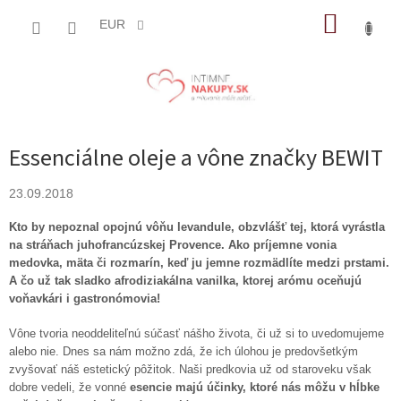
Prejsť
NÁKUP
na
EUR
obsah
KOŠÍK
Essenciálne oleje a vône značky BEWIT
23.09.2018
Kto by nepoznal opojnú vôňu levandule, obzvlášť tej, ktorá vyrástla
na stráňach juhofrancúzskej Provence. Ako príjemne vonia
medovka, mäta či rozmarín, keď ju jemne rozmädlíte medzi prstami.
A čo už tak sladko afrodiziakálna vanilka, ktorej arómu oceňujú
voňavkári i gastronómovia!
Vône tvoria neoddeliteľnú súčasť nášho života, či už si to uvedomujeme
alebo nie. Dnes sa nám možno zdá, že ich úlohou je predovšetkým
zvyšovať náš estetický pôžitok. Naši predkovia už od staroveku však
dobre vedeli, že vonné
esencie majú účinky, ktoré nás môžu v hĺbke