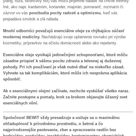
ylang, ruža, škoricový list) vás môžu príjemne naladiť na chvíle intimity.
Iné, ako napr. kardamóm, koriander, majorán, pomaranč, rozmarín či
zázvor vo vás
povzbudia pocity radosti a optimizmu
, keď vás
prepadáva smútok a zlá nálada.
Mnohí odborníci považujú esenciálne oleje za chýbajúcu súčasť
modernej medicíny.
Nachádzajú svoje uplatnenie rovnako pri výrobe
kozmetiky, prípravkov na očistu domácnosti alebo ako repelenty.
Esenciálne oleje vynikajú jedinečnými schopnosťami, ktoré môžu
zásadne prispieť k vášmu pocitu zdravia a telesnej aj duševnej
pohody. Pri ich používaní je však nutné dbať na niekoľko zásad.
Vyhnete sa tak komplikáciám, ktoré môže ich nesprávna aplikácia
spôsobiť.
Ak s esenciálnymi olejmi začínate, nechcite vyskúšať všetko naraz.
Začnite postupne a pomaly, krok za krokom objavujte úžasný svet
esenciálnych vôní.
Spoločnosť BEWIT vždy presadzuje a usiluje sa o maximálnu
ohľaduplnosť k prírodnému prostrediu, o šetrné a čo
najprirodzenejšie pestovanie, zber a spracovanie rastlín bez
herbicídov, pesticídov, insekticídov, kontaminantov, chemických