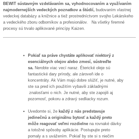
BEWIT sústavným vzdelávaním sa, vyhodnocovaním a využívaním
najmodernejších vedeckých poznatkov a štúdií,
budovaním vlastnej
vedeckej databázy a knižnice a tiež prostredníctvom svojho Lekárskeho
a vedeckého zboru odborníkov a profesionálov. Na všetky firemné
procesy sú trvalo aplikované princípy Kaizen.
Pokiaľ sa práve chystáte aplikovať niektorý z
esenciálnych olejov alebo zmesí, sústreďte
sa.
Nerobte viac vecí naraz. Éterické oleje sú
fantastické dary prírody, ale zároveň ide o
koncentráty. Ak Vám majú dobre slúžiť, je nutné, aby
ste sa pred ich použitím vybavili základnými
znalosťami o nich. Je nutné, aby ste zapojili aj
pozornosť, pokoru a zdravý sedliacky rozum.
Uvedomte si, že
každý z nás predstavuje
jedinečnú a originálnu bytosť a každý preto
môže reagovať veľmi rozdielne
na rovnaké dávky
a totožné spôsoby aplikácie. Postupujte preto
pomaly a s uvážením. Pokiaľ by ste si s niečim