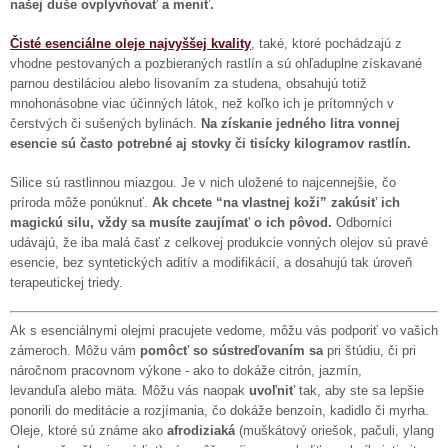
našej duše ovplyvňovať a meniť.
Čisté esenciálne oleje najvyššej kvality
, také, ktoré pochádzajú z
vhodne pestovaných a pozbieraných rastlín a sú ohľaduplne získavané
parnou destiláciou alebo lisovaním za studena, obsahujú totiž
mnohonásobne viac účinných látok, než koľko ich je prítomných v
čerstvých či sušených bylinách.
Na získanie jedného litra vonnej
esencie sú často potrebné aj stovky či tisícky kilogramov rastlín.
Silice sú rastlinnou miazgou. Je v nich uložené to najcennejšie, čo
príroda môže ponúknuť.
Ak chcete “na vlastnej koži” zakúsiť ich
magickú silu, vždy sa musíte zaujímať o ich pôvod.
Odborníci
udávajú, že iba malá časť z celkovej produkcie vonných olejov sú pravé
esencie, bez syntetických aditív a modifikácií, a dosahujú tak úroveň
terapeutickej triedy.
Ak s esenciálnymi olejmi pracujete vedome, môžu vás podporiť vo vašich
zámeroch. Môžu vám
pomôcť so sústreďovaním sa
pri štúdiu, či pri
náročnom pracovnom výkone - ako to dokáže citrón, jazmín,
levanduľa alebo mäta. Môžu vás naopak
uvoľniť
tak, aby ste sa lepšie
ponorili do meditácie a rozjímania, čo dokáže benzoín, kadidlo či myrha.
Oleje, ktoré sú známe ako
afrodiziaká
(muškátový oriešok, pačuli, ylang