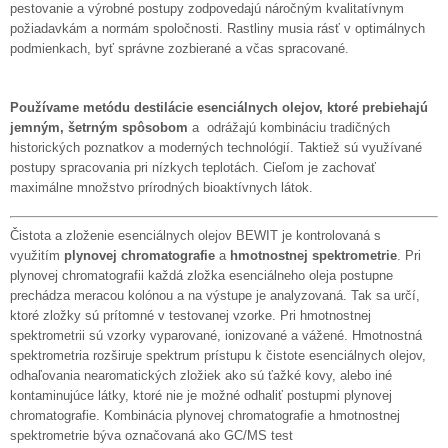
pestovanie a výrobné postupy zodpovedajú náročným kvalitatívnym
požiadavkám a normám spoločnosti. Rastliny musia rásť v optimálnych
podmienkach, byť správne zozbierané a včas spracované.
Používame metódu destilácie esenciálnych olejov, ktoré prebiehajú
jemným, šetrným spôsobom
a odrážajú kombináciu tradičných
historických poznatkov a moderných technológií. Taktiež sú využívané
postupy spracovania pri nízkych teplotách. Cieľom je zachovať
maximálne množstvo prírodných bioaktívnych látok.
Čistota a zloženie esenciálnych olejov BEWIT je kontrolovaná s
využitím
plynovej chromatografie
a
hmotnostnej spektrometrie
. Pri
plynovej chromatografii každá zložka esenciálneho oleja postupne
prechádza meracou kolónou a na výstupe je analyzovaná. Tak sa určí,
ktoré zložky sú prítomné v testovanej vzorke. Pri hmotnostnej
spektrometrii sú vzorky vyparované, ionizované a vážené. Hmotnostná
spektrometria rozširuje spektrum prístupu k čistote esenciálnych olejov,
odhaľovania nearomatických zložiek ako sú ťažké kovy, alebo iné
kontaminujúce látky, ktoré nie je možné odhaliť postupmi plynovej
chromatografie. Kombinácia plynovej chromatografie a hmotnostnej
spektrometrie býva označovaná ako GC/MS test