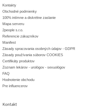
t
i
Kontakty
e
Obchodné podmienky
100% intímne a diskrétne zaslanie
Mapa serveru
2people s.r.o.
Referencie zákazníkov
Manifest
Zásady spracovania osobných údajov - GDPR
Zásady používania súborov COOKIES
Certifikáty produktov
Zoznam lekárov - urológov - sexuológov
FAQ
Hodnotenie obchodu
Pre influencerov
Kontakt