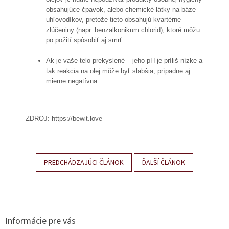
obsahujúce čpavok, alebo chemické látky na báze
uhľovodíkov, pretože tieto obsahujú kvartérne
zlúčeniny (napr. benzalkonikum chlorid), ktoré môžu
po požití spôsobiť aj smrť.
Ak je vaše telo prekyslené – jeho pH je príliš nízke a
tak reakcia na olej môže byť slabšia, prípadne aj
mierne negatívna.
ZDROJ: https://bewit.love
PREDCHÁDZAJÚCI ČLÁNOK
ĎALŠÍ ČLÁNOK
Z
á
p
ä
Informácie pre vás