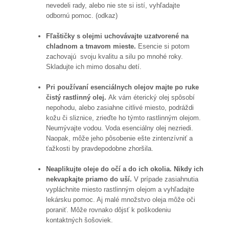
nevedeli rady, alebo nie ste si istí, vyhľadajte
odbornú pomoc. (odkaz)
Fľaštičky s olejmi uchovávajte uzatvorené na
chladnom a tmavom mieste.
Esencie si potom
zachovajú svoju kvalitu a silu po mnohé roky.
Skladujte ich mimo dosahu detí.
Pri používaní esenciálnych olejov majte po ruke
čistý rastlinný olej.
Ak vám éterický olej spôsobí
nepohodu, alebo zasiahne citlivé miesto, podráždi
kožu či sliznice, zrieďte ho týmto rastlinným olejom.
Neumývajte vodou. Voda esenciálny olej nezriedi.
Naopak, môže jeho pôsobenie ešte zintenzívniť a
ťažkosti by pravdepodobne zhoršila.
Neaplikujte oleje do očí a do ich okolia. Nikdy ich
nekvapkajte priamo do uší.
V prípade zasiahnutia
vypláchnite miesto rastlinným olejom a vyhľadajte
lekársku pomoc. Aj malé množstvo oleja môže oči
poraniť. Môže rovnako dôjsť k poškodeniu
kontaktných šošoviek.