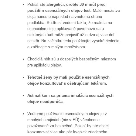
Pokiaľ ste
alergetici, urobte 30 minút pred
použitím esenciálnych olejov test.
Malé množstvo
oleja naneste napríklad na vnútornú stranu
predlaktia. Buďte si vedomí faktu, že reakcia na
esenciálne oleje aplikované povrchovo sa u
niektorých ľudí môže prejaviť až o dva aj viac dní
neskôr. Na začiatku teda používajte vysoké riedenia
a začínajte s malým množstvom.
Chodidlá nôh sú u dospelých bezpečným miestom
pre aplikáciu olejov.
Tehotné ženy by mali použitie esenciálnych
olejov konzultovať s ošetrujúcim lekárom.
Astmatikom sa priama inhalácia esenciálnych
olejov neodporúča
.
Vnútorné používanie esenciálnych olejov je v
mnohých krajinách (nie v EÚ) všeobecne
považované za bezpečné. Pokiaľ by ste chceli
konzumovať viac ako pár kvapiek zriedeného