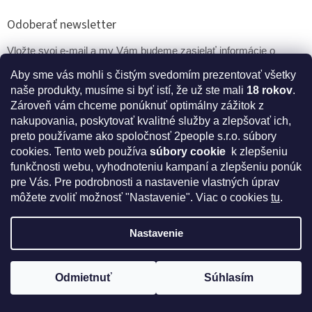
Odoberať newsletter
Vložte svoj e-mail a my Vám budeme zasielať informácie o
nových produktoch na našom e-shope.
Aby sme vás mohli s čistým svedomím prezentovať všetky
naše produkty, musíme si byť istí, že už ste mali
18 rokov
.
Email
Zároveň vám chceme ponúknuť optimálny zážitok z
nakupovania, poskytovať kvalitné služby a zlepšovať ich,
PRIHLÁSIŤ SA
preto používame ako spoločnosť 2people s.r.o. súbory
cookies.
Tento web používa
súbory cookie
k zlepšeniu
funkčnosti webu, vyhodnoteniu kampaní a zlepšeniu ponúk
pre Vás. Pre podrobnosti a nastavenie vlastných úprav
* Disclaimer: Bezpečnostné prehlásenie k výživovým
môžete zvoliť možnosť "Nastavenie". Viac o cookies
tu
.
doplnkom a kozmetike
Nastavenie
Vytvoril Shoptet
Odmietnuť
Súhlasím
Získajte kód na zľavu 5%
Copyright 2026
IntímneNákupy.sk
. Všetky práva vyhradené.