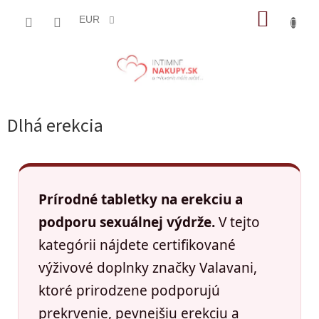
Prejsť
NÁKUP
na
EUR
obsah
KOŠÍK
Dlhá erekcia
Prírodné tabletky na erekciu a
podporu sexuálnej výdrže.
V tejto
kategórii nájdete certifikované
výživové doplnky značky Valavani,
ktoré prirodzene podporujú
prekrvenie, pevnejšiu erekciu a