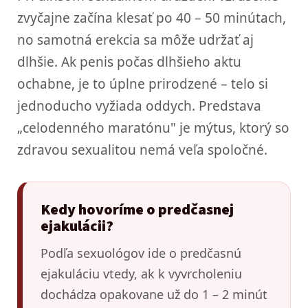
zvyčajne začína klesať po 40 – 50 minútach,
no samotná erekcia sa môže udržať aj
dlhšie. Ak penis počas dlhšieho aktu
ochabne, je to úplne prirodzené – telo si
jednoducho vyžiada oddych. Predstava
„celodenného maratónu" je mýtus, ktorý so
zdravou sexualitou nemá veľa spoločné.
Kedy hovoríme o predčasnej
ejakulácii?
Podľa sexuológov ide o predčasnú
ejakuláciu vtedy, ak k vyvrcholeniu
dochádza opakovane už do 1 – 2 minút