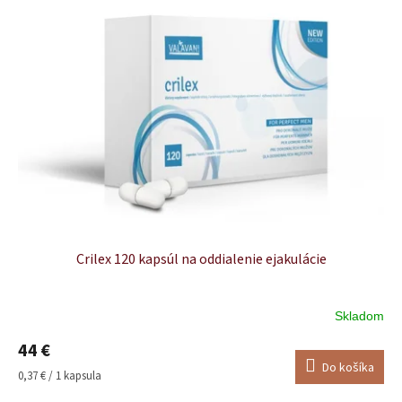
Crilex 120 kapsúl na oddialenie ejakulácie
Skladom
Priemerné
hodnotenie
44 €
produktu
Do košíka
je
Jednotková
0,37 € / 1 kapsula
5,0
cena: