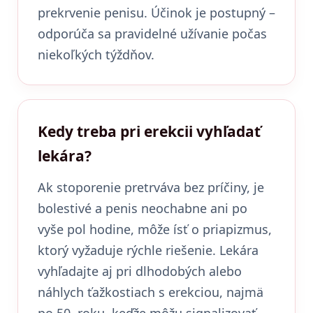
prekrvenie penisu. Účinok je postupný –
odporúča sa pravidelné užívanie počas
niekoľkých týždňov.
Kedy treba pri erekcii vyhľadať
lekára?
Ak stoporenie pretrváva bez príčiny, je
bolestivé a penis neochabne ani po
vyše pol hodine, môže ísť o priapizmus,
ktorý vyžaduje rýchle riešenie. Lekára
vyhľadajte aj pri dlhodobých alebo
náhlych ťažkostiach s erekciou, najmä
po 50. roku, keďže môžu signalizovať