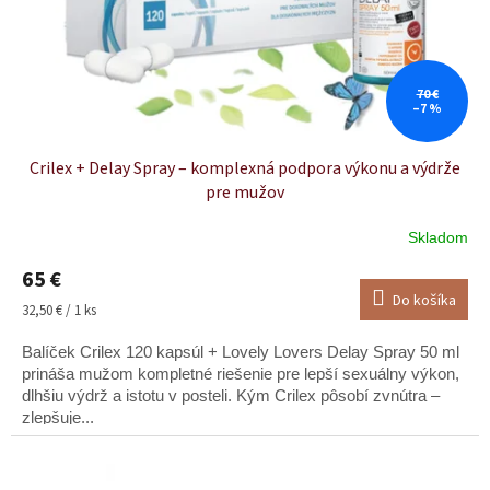
d
u
k
t
o
70 €
–7 %
v
Crilex + Delay Spray – komplexná podpora výkonu a výdrže
pre mužov
Skladom
65 €
Do košíka
Jednotková
32,50 € / 1 ks
cena:
Balíček Crilex 120 kapsúl + Lovely Lovers Delay Spray 50 ml
prináša mužom kompletné riešenie pre lepší sexuálny výkon,
dlhšiu výdrž a istotu v posteli. Kým Crilex pôsobí zvnútra –
zlepšuje...