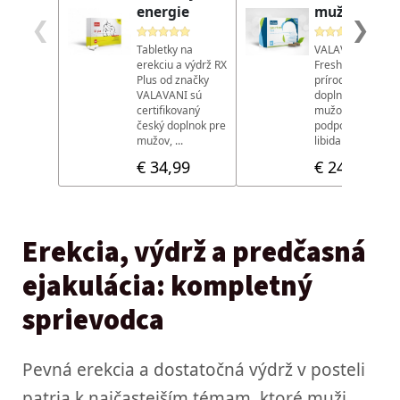
Erekcia, výdrž a predčasná
ejakulácia: kompletný
sprievodca
Pevná erekcia a dostatočná výdrž v posteli
patria k najčastejším témam, ktoré muži