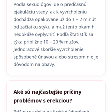
Podľa sexuológov ide o predčasnú
ejakuláciu vtedy, ak k vyvrcholeniu
dochádza opakovane už do 1 – 2 minút
od začiatku styku a muž tento okamih
nedokáže ovplyvniť. Podľa štatistík sa
týka približne 10 – 20 % mužov.
Jednorazové skoršie vyvrcholenie
spôsobené únavou alebo stresom nie je
dôvodom na obavy.
Aké sú najčastejšie príčiny
problémov s erekciou?
Príčiny sa delia na fyzické (zhoršené