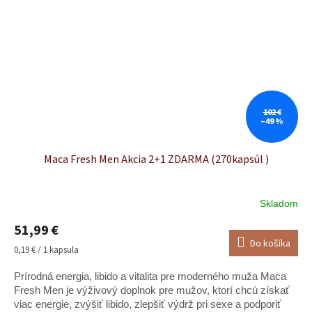
102 €
–49 %
Maca Fresh Men Akcia 2+1 ZDARMA (270kapsúl )
Skladom
Priemerné
hodnotenie
51,99 €
produktu
Do košíka
je
Jednotková
0,19 € / 1 kapsula
5,0
cena:
z
Prírodná energia, libido a vitalita pre moderného muža Maca
5
Fresh Men je výživový doplnok pre mužov, ktorí chcú získať
hviezdičiek.
viac energie, zvýšiť libido, zlepšiť výdrž pri sexe a podporiť