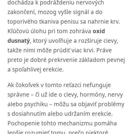
dochádza k podráždeniu nervových
zakončení, mozog vyšle signál a do
toporivého tkaniva penisu sa nahrnie krv.
Kľúčovú úlohu pri tom zohráva
oxid
dusnatý
, ktorý uvoľňuje a rozširuje cievy,
takže nimi môže prúdiť viac krvi. Práve
preto je dobré prekrvenie základom pevnej
a spoľahlivej erekcie.
Ak čokoľvek v tomto reťazci nefunguje
správne – či už ide o cievy, hormóny, nervy
alebo psychiku – môžu sa objaviť problémy
s dosiahnutím alebo udržaním erekcie.
Pochopenie tohto mechanizmu pomáha
lepšie rozumieť tomu, prečo niektoré