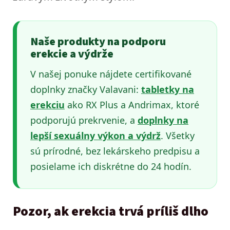
Naše produkty na podporu
erekcie a výdrže
V našej ponuke nájdete certifikované
doplnky značky Valavani:
tabletky na
erekciu
ako RX Plus a Andrimax, ktoré
podporujú prekrvenie, a
doplnky na
lepší sexuálny výkon a výdrž
. Všetky
sú prírodné, bez lekárskeho predpisu a
posielame ich diskrétne do 24 hodín.
Pozor, ak erekcia trvá príliš dlho