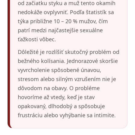
od začiatku styku a muž tento okamih
nedokáže ovplyvniť. Podľa štatistík sa
týka približne 10 – 20 % mužov, čím
patrí medzi najčastejšie sexuálne
ťažkosti vôbec.
Dôležité je rozlíšiť skutočný problém od
bežného kolísania. Jednorazové skoršie
vyvrcholenie spôsobené únavou,
stresom alebo silným vzrušením nie je
dôvodom na obavy. O probléme
hovoríme až vtedy, keď je stav
opakovaný, dlhodobý a spôsobuje
frustráciu alebo vyhýbanie sa intimite.