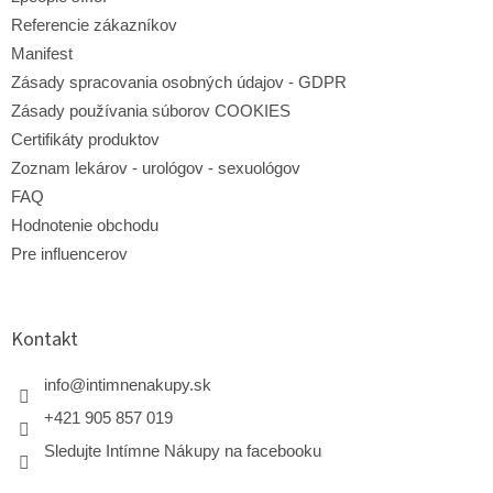
v
Referencie zákazníkov
ý
p
Manifest
i
Zásady spracovania osobných údajov - GDPR
s
Zásady používania súborov COOKIES
u
Certifikáty produktov
Zoznam lekárov - urológov - sexuológov
FAQ
Hodnotenie obchodu
Pre influencerov
Kontakt
info
@
intimnenakupy.sk
+421 905 857 019
Sledujte Intímne Nákupy na facebooku