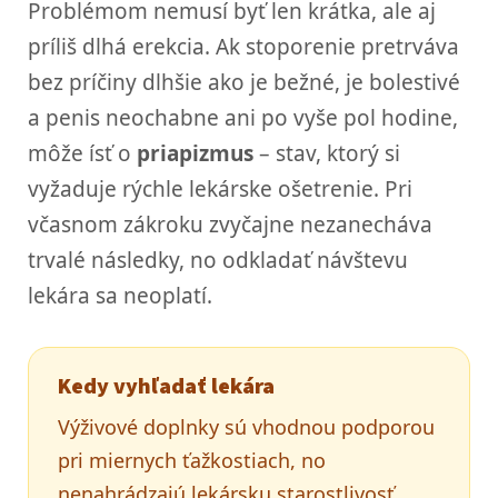
Problémom nemusí byť len krátka, ale aj
príliš dlhá erekcia. Ak stoporenie pretrváva
bez príčiny dlhšie ako je bežné, je bolestivé
a penis neochabne ani po vyše pol hodine,
môže ísť o
priapizmus
– stav, ktorý si
vyžaduje rýchle lekárske ošetrenie. Pri
včasnom zákroku zvyčajne nezanecháva
trvalé následky, no odkladať návštevu
lekára sa neoplatí.
Kedy vyhľadať lekára
Výživové doplnky sú vhodnou podporou
pri miernych ťažkostiach, no
nenahrádzajú lekársku starostlivosť.