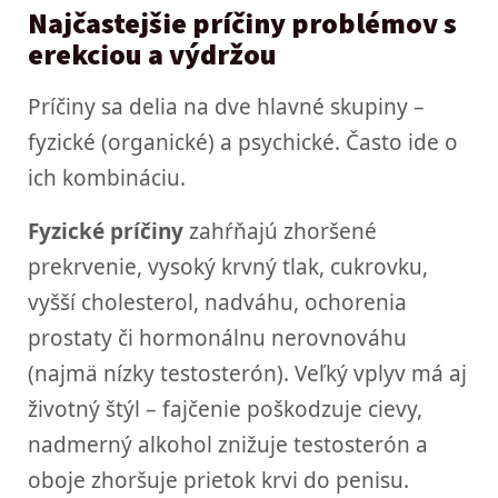
Najčastejšie príčiny problémov s
erekciou a výdržou
Príčiny sa delia na dve hlavné skupiny –
fyzické (organické) a psychické. Často ide o
ich kombináciu.
Fyzické príčiny
zahŕňajú zhoršené
prekrvenie, vysoký krvný tlak, cukrovku,
vyšší cholesterol, nadváhu, ochorenia
prostaty či hormonálnu nerovnováhu
(najmä nízky testosterón). Veľký vplyv má aj
životný štýl – fajčenie poškodzuje cievy,
nadmerný alkohol znižuje testosterón a
oboje zhoršuje prietok krvi do penisu.