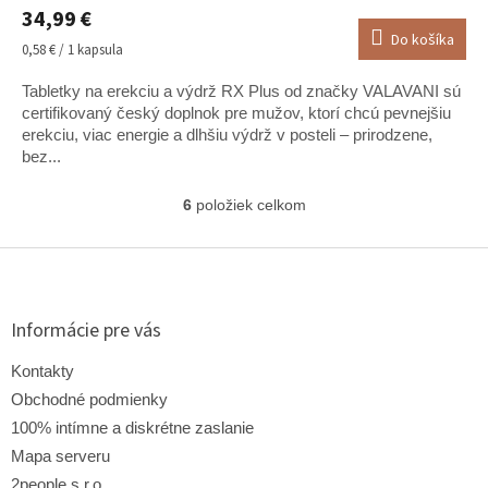
34,99 €
produktu
Do košíka
je
Jednotková
0,58 € / 1 kapsula
5,0
cena:
z
Tabletky na erekciu a výdrž RX Plus od značky VALAVANI sú
5
certifikovaný český doplnok pre mužov, ktorí chcú pevnejšiu
hviezdičiek.
erekciu, viac energie a dlhšiu výdrž v posteli – prirodzene,
bez...
6
položiek celkom
O
v
l
Z
á
á
d
p
a
ä
Informácie pre vás
c
t
i
i
Kontakty
e
e
p
Obchodné podmienky
r
100% intímne a diskrétne zaslanie
v
Mapa serveru
k
y
2people s.r.o.