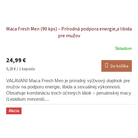
Maca Fresh Men (90 kps) – Prírodná podpora energie,a libida
pre mužov
Skladom
Priemerné
hodnotenie
24,99 €
produktu
Do košíka
je
Jednotková
0,28 € / 1 kapsula
4,9
cena:
z
VALAVANI Maca Fresh Men je prírodný výživový doplnok pre
5
mužov na podporu energie, libida a sexuálnej výkonnosti.
hviezdičiek.
Obsahuje kombináciu troch účinných látok – peruánskej macy
(Lepidium meyenii),...
Akcia