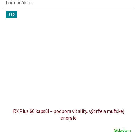
hormonálnu...
Tip
RX Plus 60 kapsúl – podpora vitality, výdrže a mužskej
energie
Skladom
Priemerné
hodnotenie