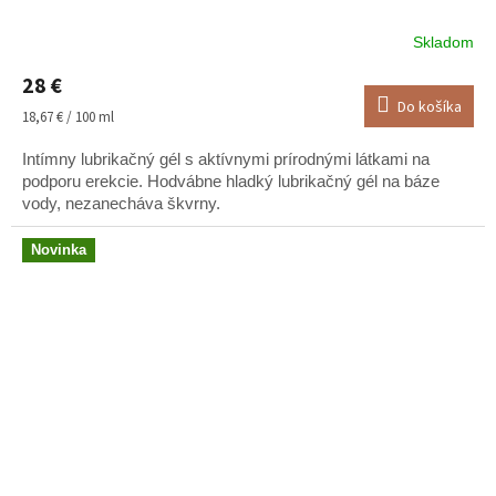
Skladom
Priemerné
hodnotenie
28 €
produktu
Do košíka
je
Jednotková
18,67 € / 100 ml
5,0
cena:
z
Intímny lubrikačný gél s aktívnymi prírodnými látkami na
5
podporu erekcie. Hodvábne hladký lubrikačný gél na báze
hviezdičiek.
vody, nezanecháva škvrny.
Novinka