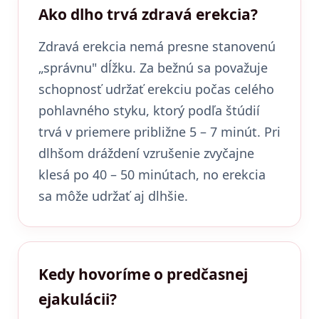
Ako dlho trvá zdravá erekcia?
Zdravá erekcia nemá presne stanovenú
„správnu" dĺžku. Za bežnú sa považuje
schopnosť udržať erekciu počas celého
pohlavného styku, ktorý podľa štúdií
trvá v priemere približne 5 – 7 minút. Pri
dlhšom dráždení vzrušenie zvyčajne
klesá po 40 – 50 minútach, no erekcia
sa môže udržať aj dlhšie.
Kedy hovoríme o predčasnej
ejakulácii?