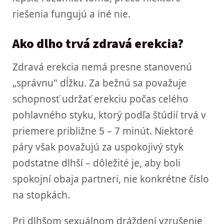
riešenia fungujú a iné nie.
Ako dlho trvá zdravá erekcia?
Zdravá erekcia nemá presne stanovenú
„správnu" dĺžku. Za bežnú sa považuje
schopnosť udržať erekciu počas celého
pohlavného styku, ktorý podľa štúdií trvá v
priemere približne 5 – 7 minút. Niektoré
páry však považujú za uspokojivý styk
podstatne dlhší – dôležité je, aby boli
spokojní obaja partneri, nie konkrétne číslo
na stopkách.
Pri dlhšom sexuálnom dráždení vzrušenie