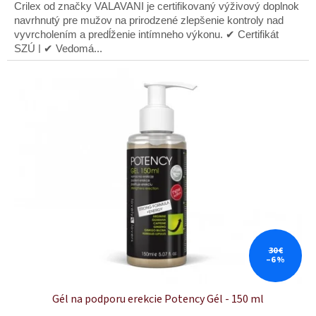
z
Crilex od značky VALAVANI je certifikovaný výživový doplnok
5
navrhnutý pre mužov na prirodzené zlepšenie kontroly nad
hviezdičiek.
vyvrcholením a predĺženie intímneho výkonu. ✔ Certifikát
SZÚ | ✔ Vedomá...
30 €
–6 %
Gél na podporu erekcie Potency Gél - 150 ml