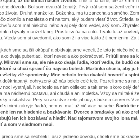
 spolu, až do konca našich životov.
Znie to banálne, ale až smrť 
kého dôvodu. Bol som dvakrát ženatý. Prvý krát som sa ženil veľmi m
zo života. Druhá manželka, Boženka, ma tu zanechala samého. Zomr
čo zlomilo a nezáležalo mi na tom, aký budem viesť život. Striedal s
hvíľu som mal niekoho iného a aj celý dom vedel, aký som. Zhýral
ínkin bývalý manžel k nej. Proste sviňa na entú. Trvalo to až dovtedy
. Vtedy som si uvedomil, ako som žil a viac takto žiť nemienim. Za
jkách sme sa išli okúpať a obidvaja sme vedeli, že toto je niečo iné 
ako dvaja pubertiaci, ktorí nevedia ako pokračovať.
Pritúli sme sa 
. Milovali sme sa, ale nie ako dvaja ľudia, ktorí vedia, že budú c
ktoré si chcú spraviť čo najviac bolesti. Martinka chcela, aby ju t
 všetky zlé spomienky. Mne nebolo treba dvakrát hovoriť a splnil
a doškriabaný, dohryzený až nás bolelo celé telo. Pozreli sme sa na 
v noci vystrájali. Nechcelo sa nám obliekať a tak sme skoro celý deň c
a má nádhernú postavu, ani chudá a ani moletka. Vždy sa mi také ženy
ásky a šibalstva. Pery sú ako dve zrelé jahody, sladké a červené. Vlas
ď si nimi zakryje ňadrá, nemusí mať už nič viac na sebe.
Ňadrá tie 
ené len na hladenie a bozkávanie. Dvorce a bradavky sú ako zrel
ebujú len ich bozkávať a hladiť. Nad tajomstvom svojho lona má 
iť a som v siedmom nebi.
prečo sme sa neobliekli, asi z jedného dôvodu, chceli sme pokračov