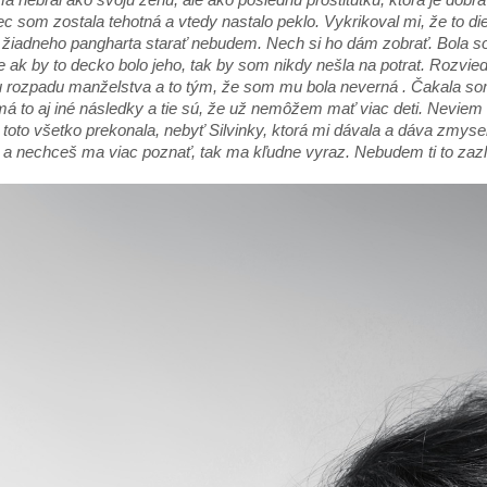
c som zostala tehotná a vtedy nastalo peklo. Vykrikoval mi, že to die
 žiadneho pangharta starať nebudem. Nech si ho dám zobrať. Bola som
 že ak by to decko bolo jeho, tak by som nikdy nešla na potrat. Rozvied
u rozpadu manželstva a to tým, že som mu bola neverná . Čakala som 
á to aj iné následky a tie sú, že už nemôžem mať viac deti. Neviem č
m
toto všetko prekonala, nebyť Silvinky, ktorá mi dávala a dáva zmysel
a nechceš ma viac poznať, tak ma kľudne vyraz. Nebudem ti to zazl