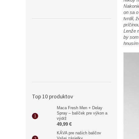
Nakonie
on sa o
tvrdil,
príčino
Lenže m
by so
hnusím 
Top 10 produktov
Maca Fresh Men + Delay
Spray – balíček pre výkon a
výdrž
49,99 €
KÁVA pre našich baličov
Vašej zásielky