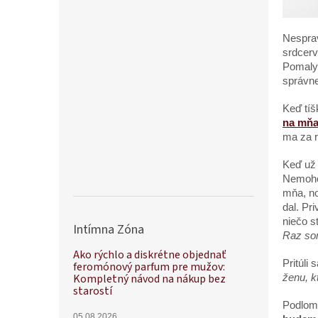
Nesprav
srdcerv
Pomaly 
správne
Keď tíš
na mňa 
ma za r
Keď už 
Nemohol
mňa, no
dal. Pr
niečo s
Intímna Zóna
Raz som
Ako rýchlo a diskrétne objednať
Pritúli
feromónový parfum pre mužov:
Kompletný návod na nákup bez
ženu, k
starostí
Podlomi
05.08.2026