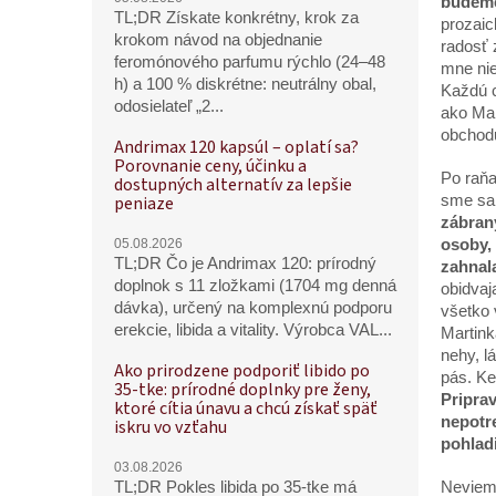
budeme
TL;DR Získate konkrétny, krok za
prozaic
krokom návod na objednanie
radosť 
feromónového parfumu rýchlo (24–48
mne nie
h) a 100 % diskrétne: neutrálny obal,
Každú c
odosielateľ „2...
ako Mar
obchodu
Andrimax 120 kapsúl – oplatí sa?
Porovnanie ceny, účinku a
Po raňa
dostupných alternatív za lepšie
sme sa 
peniaze
zábrany
osoby, 
05.08.2026
TL;DR Čo je Andrimax 120: prírodný
zahnala
doplnok s 11 zložkami (1704 mg denná
obidvaj
dávka), určený na komplexnú podporu
všetko 
erekcie, libida a vitality. Výrobca VAL...
Martink
nehy, l
Ako prirodzene podporiť libido po
pás. Ke
35-tke: prírodné doplnky pre ženy,
Priprav
ktoré cítia únavu a chcú získať späť
nepotr
iskru vo vzťahu
pohlad
03.08.2026
Neviem 
TL;DR Pokles libida po 35-tke má