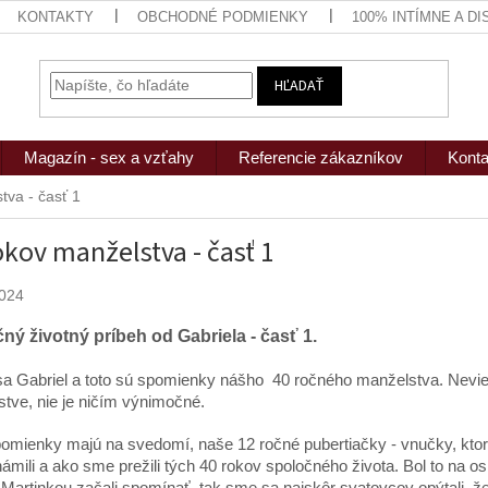
KONTAKTY
OBCHODNÉ PODMIENKY
100% INTÍMNE A D
HĽADAŤ
Magazín - sex a vzťahy
Referencie zákazníkov
Konta
tva - časť 1
okov manželstva - časť 1
2024
ný životný príbeh od Gabriela - časť 1.
a Gabriel a toto sú spomienky nášho 40 ročného manželstva. Nevi
tve, nie je ničím výnimočné.
pomienky majú na svedomí, naše 12 ročné pubertiačky - vnučky, ktor
ámili a ako sme prežili tých 40 rokov spoločného života. Bol to na
 Martinkou začali spomínať, tak sme sa najskôr svatovcov opýtali, 