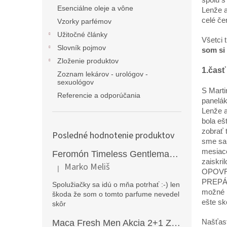
Esenciálne oleje a vône
Lenže a
celé če
Vzorky parfémov
Užitočné články
Všetci 
Slovník pojmov
som si 
Zloženie produktov
1.časť
Zoznam lekárov - urológov -
sexuológov
S Marti
Referencie a odporúčania
panelák
Lenže a
bola eš
zobrať 
Posledné hodnotenie produktov
sme sa 
mesiac
Feromón Timeless Gentleman silný feromónový parfém pre mužov - 50ml
zaiskri
Marko Meliš
|
Hodnotenie produktu je 5 z 5 hviezdičiek.
OPOVRH
PREPÁČ
Spolužiačky sa idú o mňa potrhať :-) len
možné l
škoda že som o tomto parfume nevedel
ešte sk
skôr
Našťast
Maca Fresh Men Akcia 2+1 ZDARMA (270kapsúl )