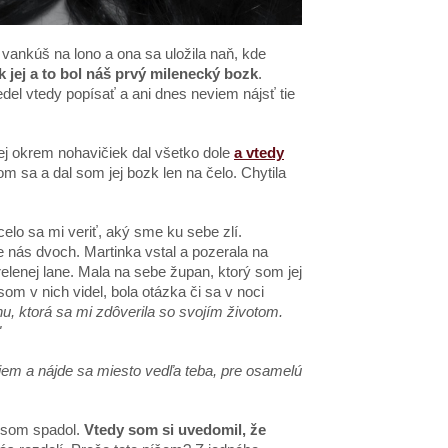
i vankúš na lono a ona sa uložila naň, kde
 k jej a to bol náš prvý milenecký bozk
.
edel vtedy popísať a ani dnes neviem nájsť tie
jej okrem nohavičiek dal všetko dole
a vtedy
m sa a dal som jej bozk len na čelo. Chytila
elo sa mi veriť, aký sme ku sebe zlí.
 nás dvoch. Martinka vstal a pozerala na
relenej lane. Mala na sebe župan, ktorý som jej
som v nich videl, bola otázka či sa v noci
u, ktorá sa mi zdôverila so svojím životom.
"
em a nájde sa miesto vedľa teba, pre osamelú
y som spadol.
Vtedy som si uvedomil, že