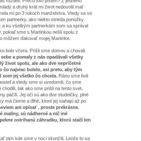
nás rozdelí. Prečo toto píšem? Z jedného
ladý a druhý krát mi život nedovolil mať
ela mi po 3 rokoch manželstva. Vtedy sa vo
om partnerky, ako niekto strieda ponožky.
ec a ku všetkým partnerkám som sa správal
, pokiaľ sme s Martinkou nešli spolu z
 to môžem ďakovať mojej Martinke.
ako bolo včera. Prišli sme domov a chovali
k sebe a pomaly z nás opadávali všetky
elý život spolu, ale ako dve nepríčetné
o čo najviac bolelo, asi preto, aby tým
 som jej všetko čo chcela.
Ráno sme boli
posteľ a vtedy sme si uvedomili, čo sme
hodili, tak ako sme prišli na tento svet.
 páčili. Jej oči sú ako dve studničky, plné
y má čierne a dlhé, ktoré jej siahajú až po
neviem ani opísať , proste prekrásne.
é maliny, sú nádherné a nič iné
pekne ostrihanú záhradku, ktorú stačí len
ať tam kde sme v noci skončili. Lenže to sa