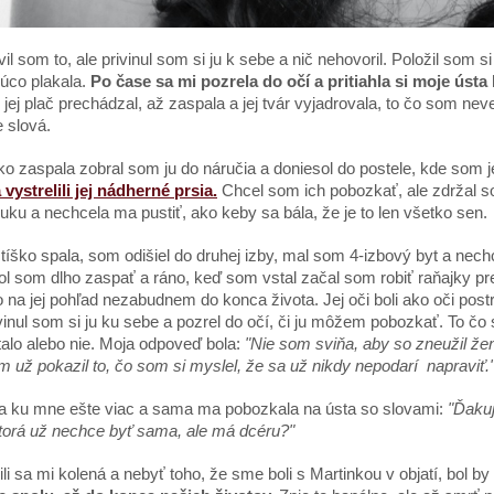
il som to, ale privinul som si ju k sebe a nič nehovoril. Položil som s
úco plakala.
Po čase sa mi pozrela do očí a pritiahla si moje ústa
jej plač prechádzal, až zaspala a jej tvár vyjadrovala, to čo som nev
 slová.
ko zaspala zobral som ju do náručia a doniesol do postele, kde som 
vystrelili jej nádherné prsia.
Chcel som ich pobozkať, ale zdržal so
uku a nechcela ma pustiť, ako keby sa bála, že je to len všetko sen.
tíško spala, som odišiel do druhej izby, mal som 4-izbový byt a nechc
 som dlho zaspať a ráno, keď som vstal začal som robiť raňajky pre
 na jej pohľad nezabudnem do konca života. Jej oči boli ako oči post
ivinul som si ju ku sebe a pozrel do očí, či ju môžem pobozkať. To čo 
talo alebo nie. Moja odpoveď bola:
"Nie som sviňa, aby so zneužil žen
 už pokazil to, čo som si myslel, že sa už nikdy nepodarí napraviť.
 sa ku mne ešte viac a sama ma pobozkala na ústa so slovami:
"Ďakuj
torá už nechce byť sama, ale má dcéru?"
li sa mi kolená a nebyť toho, že sme boli s Martinkou v objatí, bol b