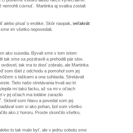
ž nemohli cúvnuť. Martinka aj svatka zostali
ť alebo písať o erotike. Skôr naopak,
veľakrát
ni sme im všetko nepovedali.
 len ako susedia. Bývali sme v tom istom
 tak sme sa pozdravili a prehodili pár slov.
 ovdovel, tak ma to dosť zobralo, ale Martinka
keď som išiel z odchodu a pomohol som jej
môžem s taškami a ona súhlasila. Stretávali
te. Tieto naše stretávania trvali asi tri
ylepila mi takú facku, až sa mi v očiach
 v jej očiach ma totálne zarazilo
nil som hlavu a povedal som jej:
ával som si ako pohan, bol som všetko
čilo ako z hororu. Proste skončilo všetko,
alebo to tak malo byť, ale v jednu sobotu sme