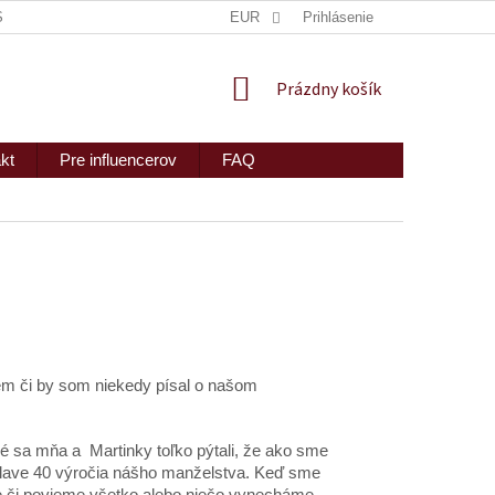
ISKRÉTNE ZASLANIE
MAPA SERVERU
EUR
Prihlásenie
2PEOPLE S.R.O.
NÁKUPNÝ
Prázdny košík
KOŠÍK
kt
Pre influencerov
FAQ
em či by som niekedy písal o našom
é sa mňa a Martinky toľko pýtali, že ako sme
 oslave 40 výročia nášho manželstva. Keď sme
že či povieme všetko alebo niečo vynecháme.