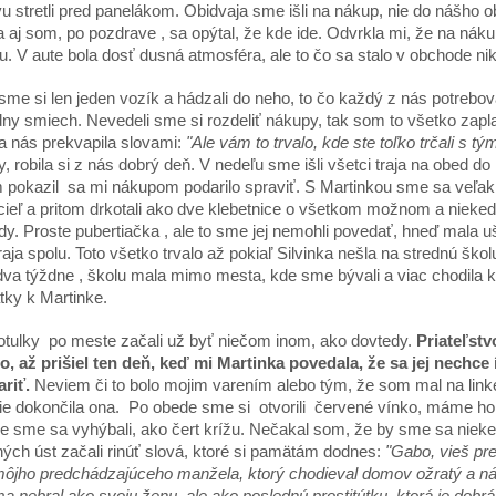
u stretli pred panelákom. Obidvaja sme išli na nákup, nie do nášho 
a aj som, po pozdrave , sa opýtal, že kde ide. Odvrkla mi, že na nák
. V aute bola dosť dusná atmosféra, ale to čo sa stalo v obchode nik
 sme si len jeden vozík a hádzali do neho, to čo každý z nás potrebova
dny smiech. Nevedeli sme si rozdeliť nákupy, tak som to všetko zaplat
a nás prekvapila slovami:
"Ale vám to trvalo, kde ste toľko trčali s 
y, robila si z nás dobrý deň. V nedeľu sme išli všetci traja na obed 
pokazil sa mi nákupom podarilo spraviť. S Martinkou sme sa veľakrá
cieľ a pritom drkotali ako dve klebetnice o všetkom možnom a niekedy a
y. Proste pubertiačka , ale to sme jej nemohli povedať, hneď mala 
traja spolu. Toto všetko trvalo až pokiaľ Silvinka nešla na strednú šk
dva týždne , školu mala mimo mesta, kde sme bývali a viac chodila 
ky k Martinke.
tulky po meste začali už byť niečom inom, ako dovtedy.
Priateľstv
, až prišiel ten deň, keď mi Martinka povedala, že sa jej nechce
ariť.
Neviem či to bolo mojim varením alebo tým, že som mal na linke
ie dokončila ona. Po obede sme si otvorili červené vínko, máme ho ob
ke sme sa vyhýbali, ako čert krížu. Nečakal som, že by sme sa niekedy 
ých úst začali rinúť slová, ktoré si pamätám dodnes:
"Gabo, vieš pre
môjho predchádzajúceho manžela, ktorý chodieval domov ožratý a nás aj
a nebral ako svoju ženu, ale ako poslednú prostitútku, ktorá je dobrá