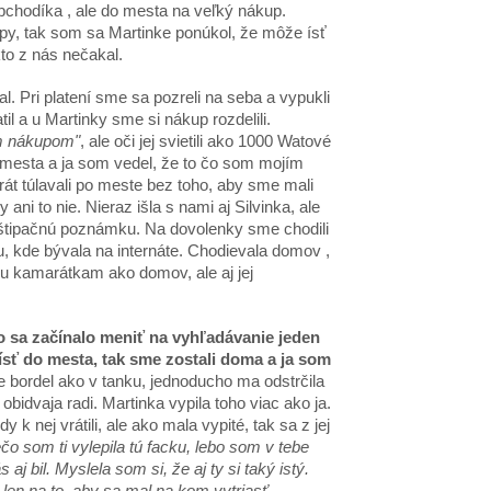
obchodíka , ale do mesta na veľký nákup.
upy, tak som sa Martinke ponúkol, že môže ísť
to z nás nečakal.
l. Pri platení sme sa pozreli na seba a vypukli
il a u Martinky sme si nákup rozdelili.
tým nákupom"
, ale oči jej svietili ako 1000 Watové
do mesta a ja som vedel, že to čo som mojím
t túlavali po meste bez toho, aby sme mali
ni to nie. Nieraz išla s nami aj Silvinka, ale
uštipačnú poznámku. Na dovolenky sme chodili
olu, kde bývala na internáte. Chodievala domov ,
ku kamarátkam ako domov, ale aj jej
o sa začínalo meniť na vyhľadávanie jeden
 ísť do mesta, tak sme zostali doma a ja som
 bordel ako v tanku, jednoducho ma odstrčila
idvaja radi. Martinka vypila toho viac ako ja.
k nej vrátili, ale ako mala vypité, tak sa z jej
čo som ti vylepila tú facku, lebo som v tebe
 bil. Myslela som si, že aj ty si taký istý.
 len na to, aby sa mal na kom vytriasť.