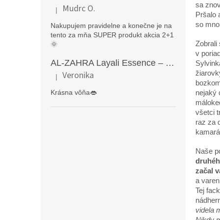
sa znov
Mudrc O.
|
Hodnotenie produktu je 5 z 5 hviezdičiek.
Pršalo 
so mnou
Nakupujem pravidelne a konečne je na
tento za mňa SUPER produkt akcia 2+1
Zobrali
🌞
v poria
AL-ZAHRA Layali Essence – zmyselný arabský parfém pre ženy s originálnymi orientálnymi tónmi v luxusnom dubajskom štýle (50 ml)
Sylvink
žiarovk
Veronika
|
Hodnotenie produktu je 5 z 5 hviezdičiek.
bozkom 
Krásna vôňa👄
nejaký 
máloked
všetci 
raz za 
kamarát
Naše po
druhého
začal v
a varen
Tej fac
nádhern
videla 
Nikdy m