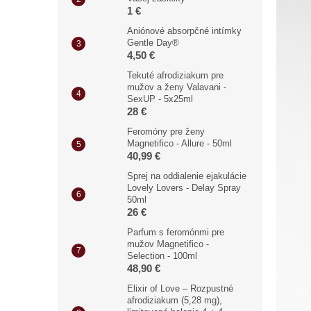
1 €
Aniónové absorpčné intímky
Gentle Day®
4,50 €
Tekuté afrodiziakum pre
mužov a ženy Valavani -
SexUP - 5x25ml
28 €
Feromóny pre ženy
Magnetifico - Allure - 50ml
40,99 €
Sprej na oddialenie ejakulácie
Lovely Lovers - Delay Spray
50ml
26 €
Parfum s feromónmi pre
mužov Magnetifico -
Selection - 100ml
48,90 €
Elixir of Love – Rozpustné
afrodiziakum (5,28 mg),