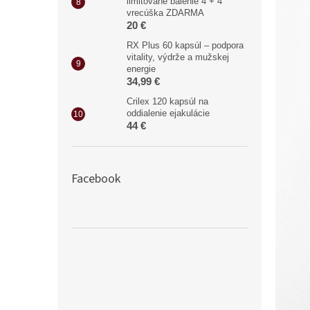
limitované balenie 4 + 4
vrecúška ZDARMA
20 €
RX Plus 60 kapsúl – podpora
vitality, výdrže a mužskej
energie
34,99 €
Crilex 120 kapsúl na
oddialenie ejakulácie
44 €
Facebook