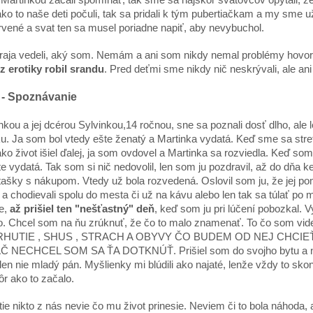
ko to naše deti počuli, tak sa pridali k tým pubertiačkam a my sme u
rvené a svat ten sa musel poriadne napiť, aby nevybuchol.
traja vedeli, aký som. Nemám a ani som nikdy nemal problémy hovori
z erotiky robil srandu
. Pred deťmi sme nikdy nič neskrývali, ale a
 - Spoznávanie
nkou a jej dcérou Sylvinkou,14 ročnou, sne sa poznali dosť dlho, ale
u. Ja som bol vtedy ešte ženatý a Martinka vydatá. Keď sme sa stretli
ko život išiel ďalej, ja som ovdovel a Martinka sa rozviedla. Keď som
te vydatá. Tak som si nič nedovolil, len som ju pozdravil, až do dňa 
tašky s nákupom. Vtedy už bola rozvedená. Oslovil som ju, že jej po
a chodievali spolu do mesta či už na kávu alebo len tak sa túlať po mes
e,
až prišiel ten "nešťastný" deň
, keď som ju pri lúčení pobozkal. V
lo. Chcel som na ňu zrúknuť, že čo to malo znamenať. To čo som videl
UTIE , SHUS , STRACH A OBYVY ČO BUDEM OD NEJ CHCIEŤ. Sklo
 NECHCEL SOM SA ŤA DOTKNÚŤ. Prišiel som do svojho bytu a nad
en nie mladý pán. Myšlienky mi blúdili ako najaté, lenže vždy to skon
ôr ako to začalo.
ie nikto z nás nevie čo mu život prinesie. Neviem či to bola náhoda, 