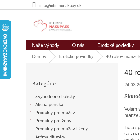
Prejsť
info@intimnenakupy.sk
na
obsah
Naše výhody
O nás
Erotické poviedky
Domov
Erotické poviedky
40 rokov manžels
B
40 r
o
Preskočiť
č
Kategórie
kategórie
24.03.
n
ý
Skutoč
Zvýhodnené balíčky
p
Akčná ponuka
a
Volám s
n
Produkty pre mužov
manžels
e
Produkty pre ženy
l
Tieto s
Produkty pre mužov i ženy
sa zozn
Aróma difuzéry
spolu s