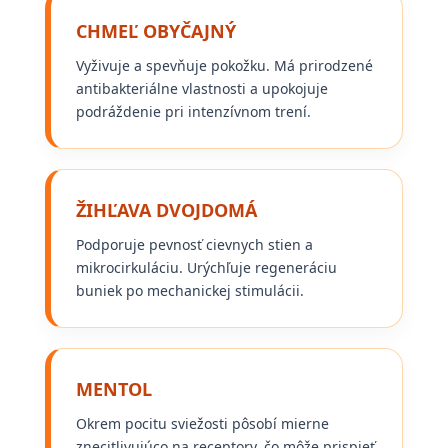
CHMEĽ OBYČAJNÝ
Vyživuje a spevňuje pokožku. Má prirodzené
antibakteriálne vlastnosti a upokojuje
podráždenie pri intenzívnom trení.
ŽIHĽAVA DVOJDOMÁ
Podporuje pevnosť cievnych stien a
mikrocirkuláciu. Urýchľuje regeneráciu
buniek po mechanickej stimulácii.
MENTOL
Okrem pocitu sviežosti pôsobí mierne
znecitlivujúco na receptory, čo môže prispieť