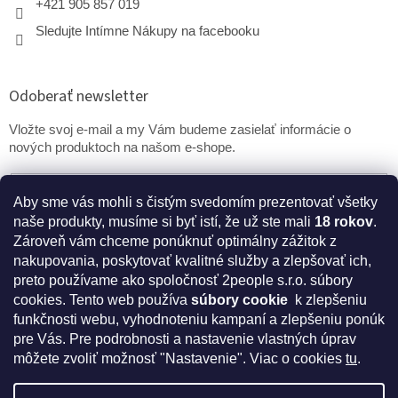
+421 905 857 019
Sledujte Intímne Nákupy na facebooku
Odoberať newsletter
Vložte svoj e-mail a my Vám budeme zasielať informácie o
nových produktoch na našom e-shope.
Email
Aby sme vás mohli s čistým svedomím prezentovať všetky
naše produkty, musíme si byť istí, že už ste mali
18 rokov
.
PRIHLÁSIŤ SA
Zároveň vám chceme ponúknuť optimálny zážitok z
nakupovania, poskytovať kvalitné služby a zlepšovať ich,
preto používame ako spoločnosť 2people s.r.o. súbory
cookies.
Tento web používa
súbory cookie
k zlepšeniu
* Disclaimer: Bezpečnostné prehlásenie k výživovým
funkčnosti webu, vyhodnoteniu kampaní a zlepšeniu ponúk
doplnkom a kozmetike
pre Vás. Pre podrobnosti a nastavenie vlastných úprav
môžete zvoliť možnosť "Nastavenie". Viac o cookies
tu
.