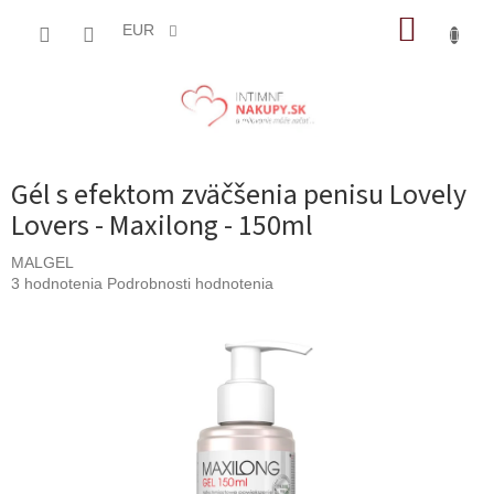
Prejsť
NÁKUP
na
EUR
obsah
KOŠÍK
Gél s efektom zväčšenia penisu Lovely
Lovers - Maxilong - 150ml
MALGEL
Priemerné
3 hodnotenia
Podrobnosti hodnotenia
hodnotenie
produktu
je
4,3
z
5
hviezdičiek.