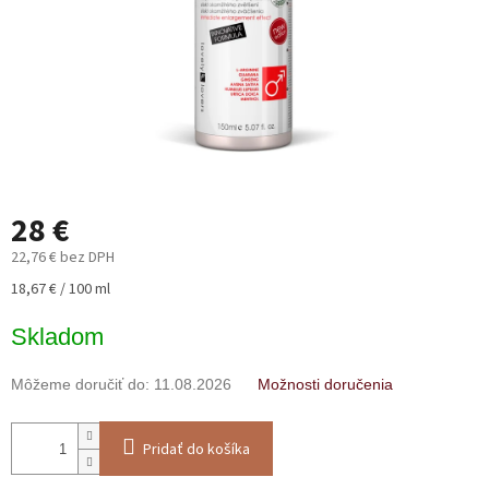
28 €
22,76 € bez DPH
Jednotková
18,67 € / 100 ml
cena:
Skladom
Môžeme doručiť do:
11.08.2026
Možnosti doručenia
Pridať do košíka