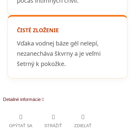
počas intímnych chvíľ.
ČISTÉ ZLOŽENIE
Vďaka vodnej báze gél nelepí,
nezanecháva škvrny a je veľmi
šetrný k pokožke.
Detailné informácie
OPÝTAŤ SA
STRÁŽIŤ
ZDIEĽAŤ