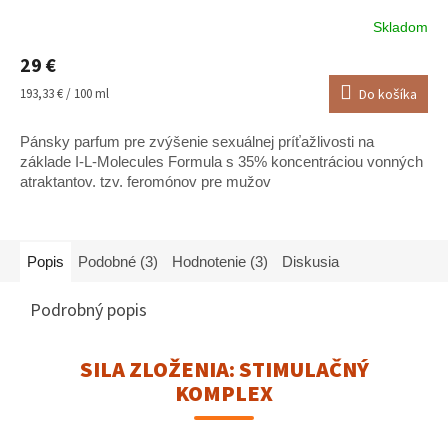
Skladom
Priemerné
hodnotenie
29 €
produktu
je
Jednotková
193,33 € / 100 ml
Do košíka
5,0
cena:
z
Pánsky parfum pre zvýšenie sexuálnej príťažlivosti na
5
hviezdičiek.
základe I-L-Molecules Formula s 35% koncentráciou vonných
atraktantov. tzv. feromónov pre mužov
Popis
Podobné (3)
Hodnotenie (3)
Diskusia
Podrobný popis
SILA ZLOŽENIA: STIMULAČNÝ
KOMPLEX