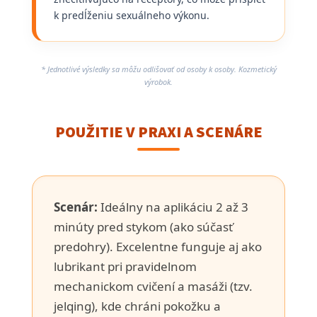
k predĺženiu sexuálneho výkonu.
* Jednotlivé výsledky sa môžu odlišovať od osoby k osoby. Kozmetický
výrobok.
POUŽITIE V PRAXI A SCENÁRE
Scenár:
Ideálny na aplikáciu 2 až 3
minúty pred stykom (ako súčasť
predohry). Excelentne funguje aj ako
lubrikant pri pravidelnom
mechanickom cvičení a masáži (tzv.
jelqing), kde chráni pokožku a