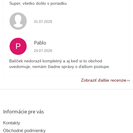
Super, všetko došlo v poriadku
Hodnotenie obchodu je 4 z 5 hviezdičiek.
31.07.2026
Pablo
P
Hodnotenie obchodu je 1 z 5 hviezdičiek.
24.07.2026
Balíček nedorazil kompletný a aj keď si to obchod
uvedomuje, nemám žiadne správy o ďalšom postupe.
Zobraziť ďalšie recenzie
Z
á
p
ä
Informácie pre vás
t
i
Kontakty
e
Obchodné podmienky