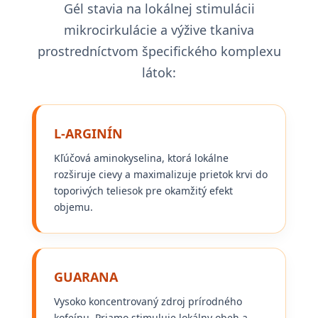
Gél stavia na lokálnej stimulácii
mikrocirkulácie a výžive tkaniva
prostredníctvom špecifického komplexu
látok:
L-ARGINÍN
Kľúčová aminokyselina, ktorá lokálne
rozširuje cievy a maximalizuje prietok krvi do
toporivých teliesok pre okamžitý efekt
objemu.
GUARANA
Vysoko koncentrovaný zdroj prírodného
kofeínu. Priamo stimuluje lokálny obeh a