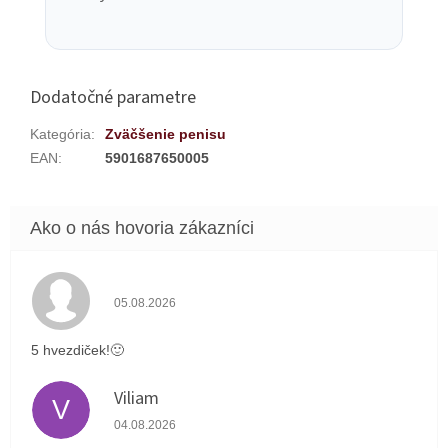
Dodatočné parametre
Kategória
:
Zväčšenie penisu
EAN
:
5901687650005
Hodnotenie obchodu je 5 z 5 hviezdičiek.
05.08.2026
5 hvezdiček!🙂
Viliam
V
Hodnotenie obchodu je 5 z 5 hviezdičiek.
04.08.2026