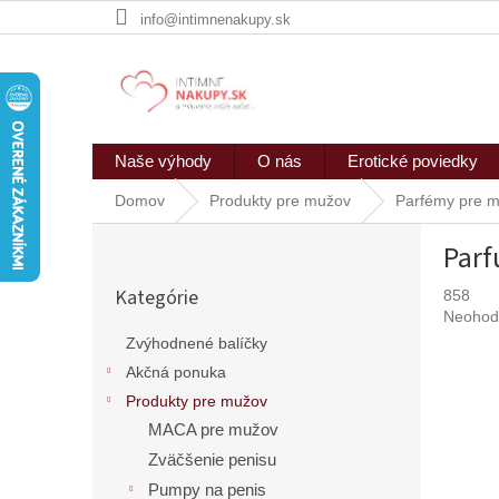
Prejsť
info@intimnenakupy.sk
na
obsah
Naše výhody
O nás
Erotické poviedky
Domov
Produkty pre mužov
Parfémy pre m
B
Parf
o
Preskočiť
č
Kategórie
858
kategórie
n
Prieme
Neohod
ý
hodnote
Zvýhodnené balíčky
p
produkt
Akčná ponuka
a
je
n
0,0
Produkty pre mužov
z
e
MACA pre mužov
5
l
Zväčšenie penisu
hviezdič
Pumpy na penis