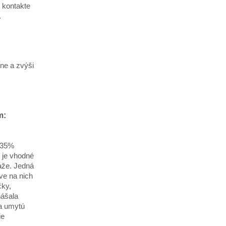
i kontakte
.
ne a zvýši
m:
 35%
 je vhodné
paže. Jedná
áve na nich
čky,
nášala
na umytú
ie