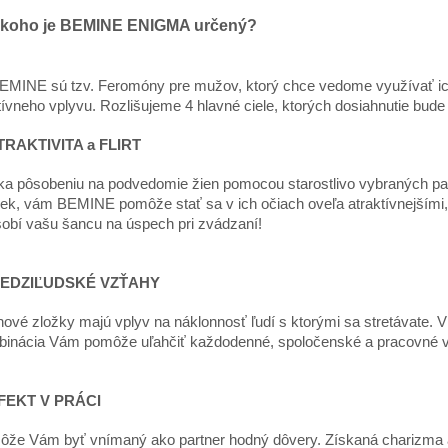
 koho je BEMINE ENIGMA určený?
EMINE sú tzv. Feromóny pre mužov, ktorý chce vedome využívať i
tívneho vplyvu. Rozlišujeme 4 hlavné ciele, ktorých dosiahnutie bude 
ATRAKTIVITA a FLIRT
a pôsobeniu na podvedomie žien pomocou starostlivo vybraných p
iek, vám BEMINE pomôže stať sa v ich očiach oveľa atraktívnejšími,
obí vašu šancu na úspech pri zvádzaní!
MEDZIĽUDSKÉ VZŤAHY
ové zložky majú vplyv na náklonnosť ľudí s ktorými sa stretávate. 
inácia Vám pomôže uľahčiť každodenné, spoločenské a pracovné v
EFEKT V PRÁCI
že Vám byť vnímaný ako partner hodný dôvery. Získaná charizma a