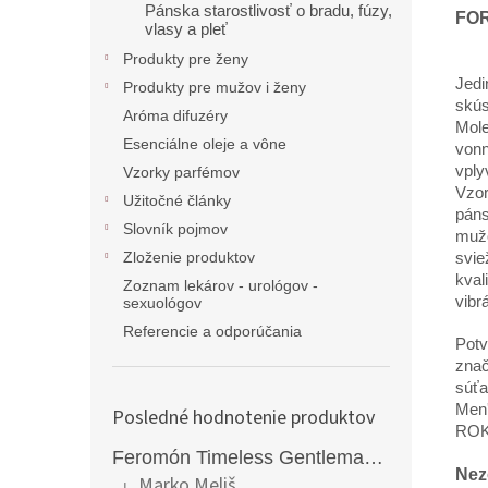
Pánska starostlivosť o bradu, fúzy,
FOR
vlasy a pleť
Produkty pre ženy
Jedi
Produkty pre mužov i ženy
skús
Aróma difuzéry
Mole
Esenciálne oleje a vône
vonn
vply
Vzorky parfémov
Vzor
Užitočné články
páns
Slovník pojmov
mužo
Zloženie produktov
svie
kval
Zoznam lekárov - urológov -
vibrá
sexuológov
Referencie a odporúčania
Potv
znač
súťa
Men
Posledné hodnotenie produktov
ROK
Feromón Timeless Gentleman silný feromónový parfém pre mužov - 50ml
Nez
Marko Meliš
|