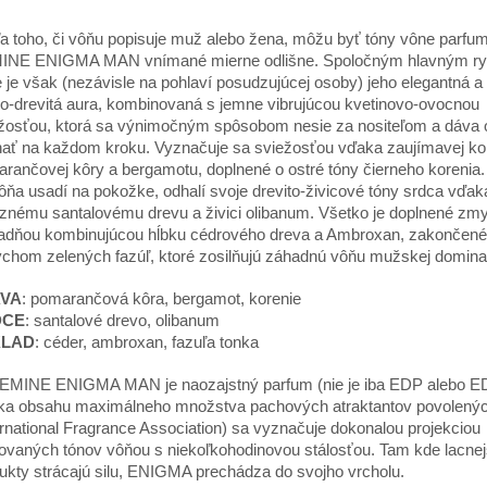
a toho, či vôňu popisuje muž alebo žena, môžu byť tóny vône parfu
INE ENIGMA MAN vnímané mierne odlišne. Spoločným hlavným rys
 je však (nezávisle na pohlaví posudzujúcej osoby) jeho elegantná 
no-drevitá aura, kombinovaná s jemne vibrujúcou kvetinovo-ovocnou
žosťou, ktorá sa výnimočným spôsobom nesie za nositeľom a dáva 
ať na každom kroku. Vyznačuje sa sviežosťou vďaka zaujímavej ko
rančovej kôry a bergamotu, doplnené o ostré tóny čierneho korenia
ôňa usadí na pokožke, odhalí svoje drevito-živicové tóny srdca vďak
znému santalovému drevu a živici olibanum. Všetko je doplnené zm
adňou kombinujúcou hĺbku cédrového dreva a Ambroxan, zakončené
chom zelených fazúľ, ktoré zosilňujú záhadnú vôňu mužskej domina
VA
: pomarančová kôra, bergamot, korenie
DCE
: santalové drevo, olibanum
KLAD
: céder, ambroxan, fazuľa tonka
EMINE ENIGMA MAN je naozajstný parfum (nie je iba EDP alebo E
a obsahu maximálneho množstva pachových atraktantov povolený
ernational Fragrance Association) sa vyznačuje dokonalou projekciou
novaných tónov vôňou s niekoľkohodinovou stálosťou. Tam kde lacnej
ukty strácajú silu, ENIGMA prechádza do svojho vrcholu.