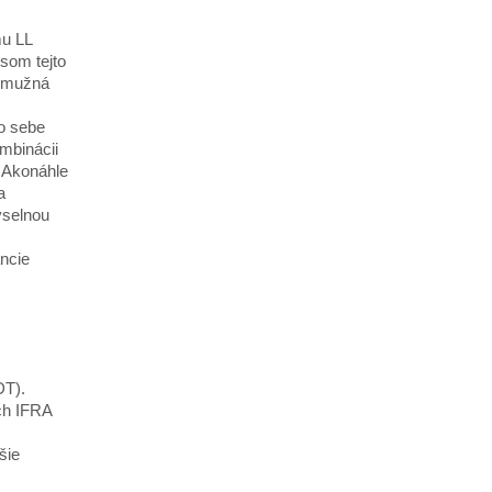
mu LL
om tejto
a mužná
o sebe
mbinácii
. Akonáhle
a
yselnou
ncie
DT).
ch IFRA
šie