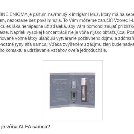
NE ENIGMA je parfum navrhnutý k intrigám! Muž, ktorý má na sebe
um, nezostane bez povšimnutia. To Vám môžeme zaručiť! Vzorec I-L
cules láka nenápadne už zďaleka, aby vám pomohol zaujať pri blíz
akte. Napriek vysokej koncentrácii nie je vôňa nijako obťažujúca. Po
ňované vonné látky uľahčujú vytváranie pozitívneho dojmu a zdôrazň
nostné rysy alfa samca. Vďaka zvýšenému záujmu žien bude nadv
ho kontaktu a udržiavanie vzťahov oveľa jednoduchšie.
 je vôňa ALFA samca?