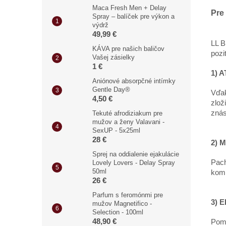
Maca Fresh Men + Delay
Pre
Spray – balíček pre výkon a
výdrž
49,99 €
LL B
KÁVA pre našich baličov
pozi
Vašej zásielky
1 €
1) 
Aniónové absorpčné intímky
Gentle Day®
Vďak
4,50 €
zlož
znás
Tekuté afrodiziakum pre
mužov a ženy Valavani -
SexUP - 5x25ml
28 €
2) 
Sprej na oddialenie ejakulácie
Pach
Lovely Lovers - Delay Spray
50ml
komb
26 €
Parfum s feromónmi pre
3) 
mužov Magnetifico -
Selection - 100ml
48,90 €
Pomô