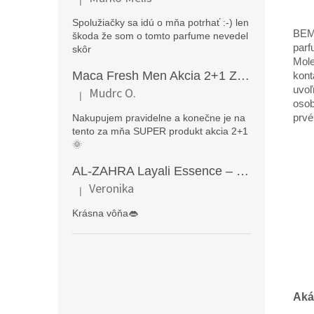
Hodnotenie produktu je 5 z 5 hviezdičiek.
Spolužiačky sa idú o mňa potrhať :-) len
BEMI
škoda že som o tomto parfume nevedel
parf
skôr
Mole
Maca Fresh Men Akcia 2+1 ZDARMA (270kapsúl )
kont
uvoľ
Mudrc O.
|
Hodnotenie produktu je 5 z 5 hviezdičiek.
osob
prvé
Nakupujem pravidelne a konečne je na
tento za mňa SUPER produkt akcia 2+1
🌞
AL-ZAHRA Layali Essence – zmyselný arabský parfém pre ženy s originálnymi orientálnymi tónmi v luxusnom dubajskom štýle (50 ml)
Veronika
|
Hodnotenie produktu je 5 z 5 hviezdičiek.
Krásna vôňa👄
Aká