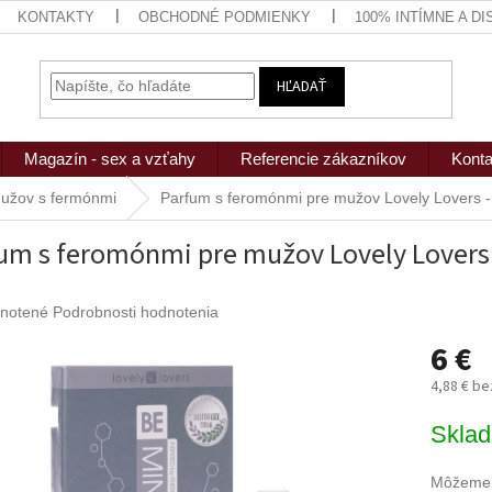
KONTAKTY
OBCHODNÉ PODMIENKY
100% INTÍMNE A D
HĽADAŤ
Magazín - sex a vzťahy
Referencie zákazníkov
Konta
užov s fermónmi
Parfum s feromónmi pre mužov Lovely Lovers -
um s feromónmi pre mužov Lovely Lovers 
rné
notené
Podrobnosti hodnotenia
nie
6 €
u
4,88 € b
Jednotk
Skla
cena:
iek.
Môžeme d