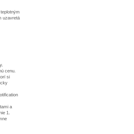
 teplotným
m uzavretá
y.
pnú cenu.
rí si
icky
ification
stami a
ie 1.
ímne