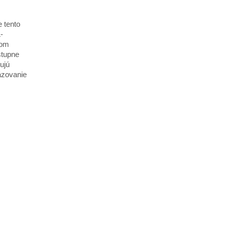
 tento
-
kom
stupne
ujú
äzovanie