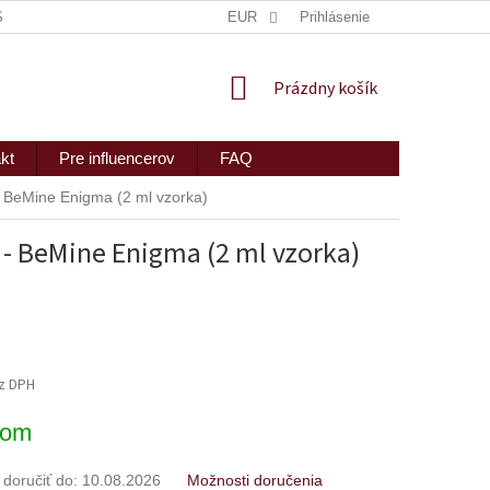
ISKRÉTNE ZASLANIE
MAPA SERVERU
EUR
Prihlásenie
2PEOPLE S.R.O.
NÁKUPNÝ
Prázdny košík
KOŠÍK
kt
Pre influencerov
FAQ
 BeMine Enigma (2 ml vzorka)
- BeMine Enigma (2 ml vzorka)
ez DPH
ová
dom
oručiť do:
10.08.2026
Možnosti doručenia