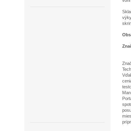
vonn
Skla
výky
skri
Obs
Znač
Znač
Tech
Vďak
ceni
test
Manu
Port
spot
posu
mies
príp