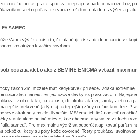
eoceniteľné počas práce spočívajúcej napr. v riadení pracovníkov, pr
ákazníkom alebo počas rokovania so šéfom ohľadom zvýšenia platu
ALFA SAMEC
že Vám zvýšiť sebaistotu, čo uľahčuje získanie dominancie v skupi
onnosť ostatných k vašim návrhom.
sob použitia alebo ako z BEMINE ENIGMA vyťažiť maximu
tický flakón 2ml môžete mať kedykoľvek pri sebe. Vďaka extrémnej
entrácii stačí naniesť len jednu-dve dávky rozprašovačom. Najlepšie
plikovať v okolí krku, na zápästí, do okolia lakťovej jamky alebo na 
 najlepšie prekrvené (a tým aj najteplejšie) zóny na ľudskom tele. Pr
achové atraktanty najefektívnejšie. Môžeme ich tiež naniesť na oblie
čky v aute alebo na iné miesto, kde chceme, aby sa vo vzduchu vz
 "alfa samca". Pre maximálnu výdrž sa odporúča aplikovať parfum 
ú pokožku, kedy sú póry kože otvorené. Testy preukázali uvoľňovan