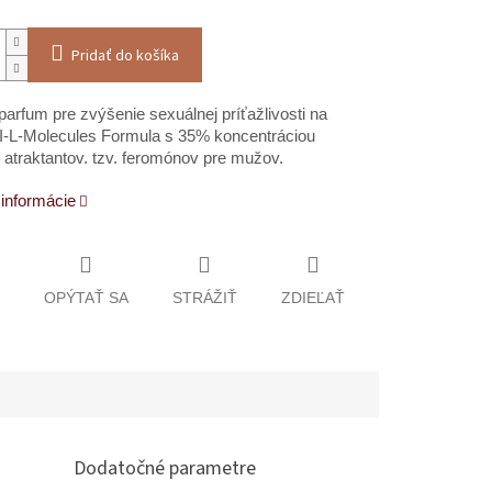
Pridať do košíka
arfum pre zvýšenie sexuálnej príťažlivosti na
I-L-Molecules Formula s 35% koncentráciou
atraktantov. tzv. feromónov pre mužov.
 informácie
OPÝTAŤ SA
STRÁŽIŤ
ZDIEĽAŤ
Dodatočné parametre