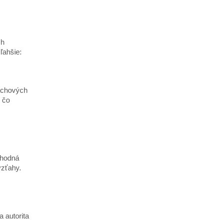
ch
ľahšie:
achových
 čo
Vhodná
zťahy.
 autorita