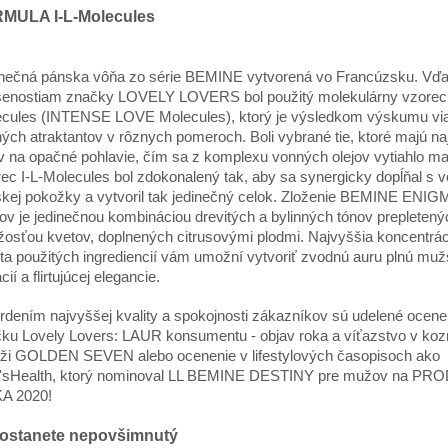
MULA I-L-Molecules
nečná pánska vôňa zo série BEMINE vytvorená vo Francúzsku. Vď
enostiam značky LOVELY LOVERS bol použitý molekulárny vzorec 
cules (INTENSE LOVE Molecules), ktorý je výsledkom výskumu vi
ých atraktantov v rôznych pomeroch. Boli vybrané tie, ktoré majú na
v na opačné pohlavie, čím sa z komplexu vonných olejov vytiahlo 
ec I-L-Molecules bol zdokonalený tak, aby sa synergicky dopĺňal s 
kej pokožky a vytvoril tak jedinečný celok. Zloženie BEMINE ENIG
v je jedinečnou kombináciou drevitých a bylinných tónov prepletený
žosťou kvetov, doplnených citrusovými plodmi. Najvyššia koncentrá
ita použitých ingrediencií vám umožní vytvoriť zvodnú auru plnú mu
cií a flirtujúcej elegancie.
rdením najvyššej kvality a spokojnosti zákazníkov sú udelené ocene
ku Lovely Lovers: LAUR konsumentu - objav roka a víťazstvo v koz
ži GOLDEN SEVEN alebo ocenenie v lifestylových časopisoch ako
'sHealth, ktorý nominoval LL BEMINE DESTINY pre mužov na PR
A 2020!
ostanete nepovšimnutý