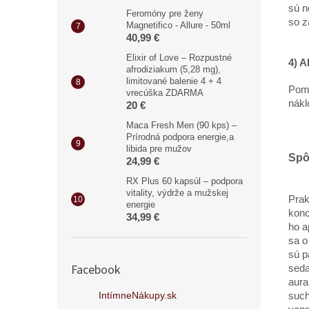
sú n
Feromóny pre ženy
so z
Magnetifico - Allure - 50ml
40,99 €
Elixir of Love – Rozpustné
4) 
afrodiziakum (5,28 mg),
limitované balenie 4 + 4
Pomô
vrecúška ZDARMA
nákl
20 €
Maca Fresh Men (90 kps) –
Prírodná podpora energie,a
libida pre mužov
Spô
24,99 €
RX Plus 60 kapsúl – podpora
vitality, výdrže a mužskej
Prak
energie
konc
34,99 €
ho a
sa o
sú p
Facebook
seda
aura
IntímneNákupy.sk
such