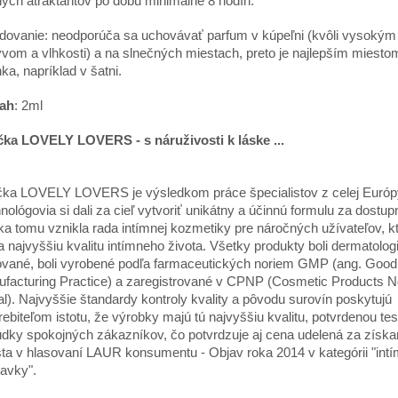
ých atraktantov po dobu minimálne 8 hodín.
dovanie: neodporúča sa uchovávať parfum v kúpeľni (kvôli vysokým
vom a vlhkosti) a na slnečných miestach, preto je najlepším miesto
nka, napríklad v šatni.
ah
: 2ml
ka LOVELY LOVERS - s náruživosti k láske ...
ka LOVELY LOVERS je výsledkom práce špecialistov z celej Európ
nológovia si dali za cieľ vytvoriť unikátny a účinnú formulu za dostu
a tomu vznikla rada intímnej kozmetiky pre náročných užívateľov, kto
a najvyššiu kvalitu intímneho života. Všetky produkty boli dermatolog
ované, boli vyrobené podľa farmaceutických noriem GMP (ang. Good
facturing Practice) a zaregistrované v CPNP (Cosmetic Products Not
al). Najvyššie štandardy kontroly kvality a pôvodu surovín poskytujú
rebiteľom istotu, že výrobky majú tú najvyššiu kvalitu, potvrdenou te
dky spokojných zákazníkov, čo potvrdzuje aj cena udelená za získan
ta v hlasovaní LAUR konsumentu - Objav roka 2014 v kategórii "int
ravky".