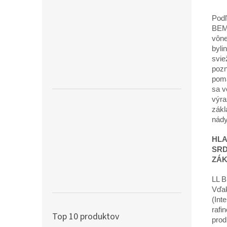
Podľ
BEM
vône
byli
svie
pozn
poma
sa v
výra
zákl
nády
HLA
SR
ZÁ
LL B
Vďak
(Int
rafi
Top 10 produktov
prod