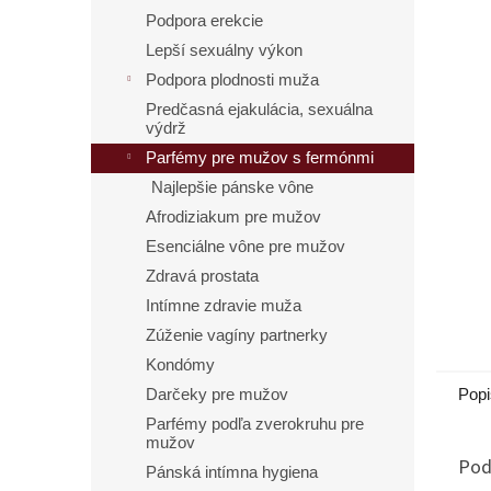
Podpora erekcie
Lepší sexuálny výkon
Podpora plodnosti muža
Predčasná ejakulácia, sexuálna
výdrž
Parfémy pre mužov s fermónmi
Najlepšie pánske vône
Afrodiziakum pre mužov
Esenciálne vône pre mužov
Zdravá prostata
Intímne zdravie muža
Zúženie vagíny partnerky
Kondómy
Popi
Darčeky pre mužov
Parfémy podľa zverokruhu pre
mužov
Pod
Pánská intímna hygiena