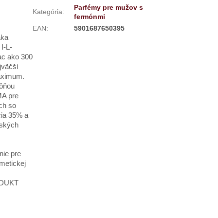
Parfémy pre mužov s
Kategória
:
fermónmi
EAN
:
5901687650395
aka
I-L-
ac ako 300
jväčší
maximum.
vôňou
MA pre
ch so
cia 35% a
žských
nie pre
metickej
ODUKT