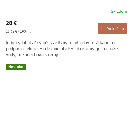
Skladom
Priemerné
hodnotenie
28 €
produktu
Do košíka
je
Jednotková
18,67 € / 100 ml
5,0
cena:
z
Intímny lubrikačný gél s aktívnymi prírodnými látkami na
5
podporu erekcie. Hodvábne hladký lubrikačný gél na báze
hviezdičiek.
vody, nezanecháva škvrny.
Novinka