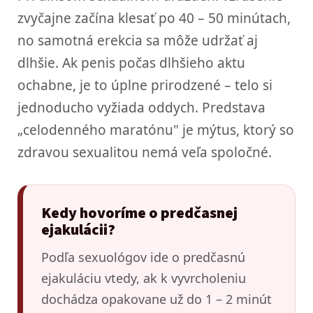
zvyčajne začína klesať po 40 – 50 minútach,
no samotná erekcia sa môže udržať aj
dlhšie. Ak penis počas dlhšieho aktu
ochabne, je to úplne prirodzené – telo si
jednoducho vyžiada oddych. Predstava
„celodenného maratónu" je mýtus, ktorý so
zdravou sexualitou nemá veľa spoločné.
Kedy hovoríme o predčasnej
ejakulácii?
Podľa sexuológov ide o predčasnú
ejakuláciu vtedy, ak k vyvrcholeniu
dochádza opakovane už do 1 – 2 minút