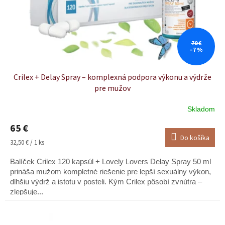
d
u
k
t
o
70 €
–7 %
v
Crilex + Delay Spray – komplexná podpora výkonu a výdrže
pre mužov
Skladom
65 €
Do košíka
Jednotková
32,50 € / 1 ks
cena:
Balíček Crilex 120 kapsúl + Lovely Lovers Delay Spray 50 ml
prináša mužom kompletné riešenie pre lepší sexuálny výkon,
dlhšiu výdrž a istotu v posteli. Kým Crilex pôsobí zvnútra –
zlepšuje...