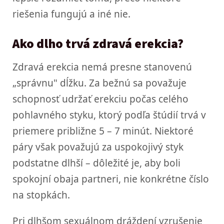
riešenia fungujú a iné nie.
Ako dlho trvá zdravá erekcia?
Zdravá erekcia nemá presne stanovenú
„správnu" dĺžku. Za bežnú sa považuje
schopnosť udržať erekciu počas celého
pohlavného styku, ktorý podľa štúdií trvá v
priemere približne 5 – 7 minút. Niektoré
páry však považujú za uspokojivý styk
podstatne dlhší – dôležité je, aby boli
spokojní obaja partneri, nie konkrétne číslo
na stopkách.
Pri dlhšom sexuálnom dráždení vzrušenie