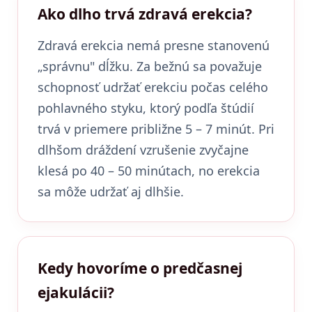
Ako dlho trvá zdravá erekcia?
Zdravá erekcia nemá presne stanovenú
„správnu" dĺžku. Za bežnú sa považuje
schopnosť udržať erekciu počas celého
pohlavného styku, ktorý podľa štúdií
trvá v priemere približne 5 – 7 minút. Pri
dlhšom dráždení vzrušenie zvyčajne
klesá po 40 – 50 minútach, no erekcia
sa môže udržať aj dlhšie.
Kedy hovoríme o predčasnej
ejakulácii?