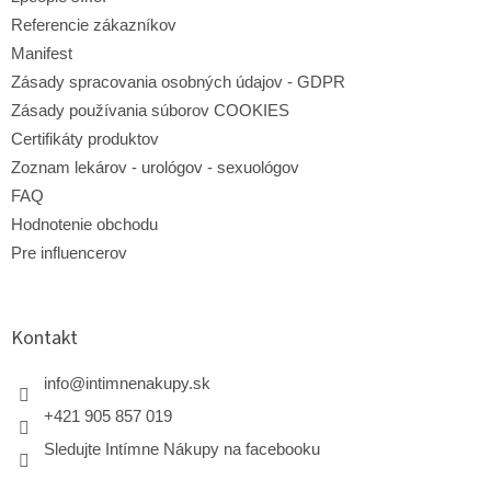
v
Referencie zákazníkov
ý
p
Manifest
i
Zásady spracovania osobných údajov - GDPR
s
Zásady používania súborov COOKIES
u
Certifikáty produktov
Zoznam lekárov - urológov - sexuológov
FAQ
Hodnotenie obchodu
Pre influencerov
Kontakt
info
@
intimnenakupy.sk
+421 905 857 019
Sledujte Intímne Nákupy na facebooku