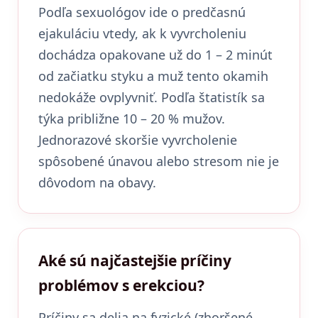
Podľa sexuológov ide o predčasnú
ejakuláciu vtedy, ak k vyvrcholeniu
dochádza opakovane už do 1 – 2 minút
od začiatku styku a muž tento okamih
nedokáže ovplyvniť. Podľa štatistík sa
týka približne 10 – 20 % mužov.
Jednorazové skoršie vyvrcholenie
spôsobené únavou alebo stresom nie je
dôvodom na obavy.
Aké sú najčastejšie príčiny
problémov s erekciou?
Príčiny sa delia na fyzické (zhoršené