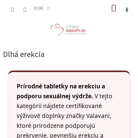
Prejsť
NÁKUP
na
EUR
obsah
KOŠÍK
Dlhá erekcia
Prírodné tabletky na erekciu a
podporu sexuálnej výdrže.
V tejto
kategórii nájdete certifikované
výživové doplnky značky Valavani,
ktoré prirodzene podporujú
prekrvenie, pevnejšiu erekciu a