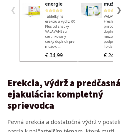
Erekcia, výdrž a predčasná
ejakulácia: kompletný
sprievodca
Pevná erekcia a dostatočná výdrž v posteli
patria k najčastejším témam, ktoré muži