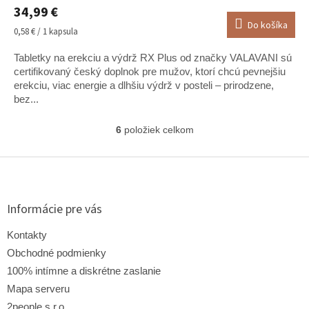
34,99 €
produktu
Do košíka
je
Jednotková
0,58 € / 1 kapsula
5,0
cena:
z
Tabletky na erekciu a výdrž RX Plus od značky VALAVANI sú
5
certifikovaný český doplnok pre mužov, ktorí chcú pevnejšiu
hviezdičiek.
erekciu, viac energie a dlhšiu výdrž v posteli – prirodzene,
bez...
6
položiek celkom
O
v
l
Z
á
á
d
p
a
ä
Informácie pre vás
c
t
i
i
Kontakty
e
e
p
Obchodné podmienky
r
100% intímne a diskrétne zaslanie
v
Mapa serveru
k
y
2people s.r.o.