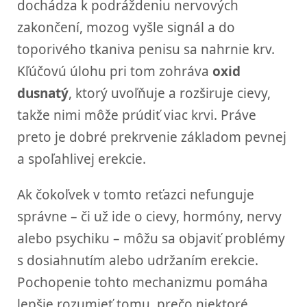
dochádza k podráždeniu nervových
zakončení, mozog vyšle signál a do
toporivého tkaniva penisu sa nahrnie krv.
Kľúčovú úlohu pri tom zohráva
oxid
dusnatý
, ktorý uvoľňuje a rozširuje cievy,
takže nimi môže prúdiť viac krvi. Práve
preto je dobré prekrvenie základom pevnej
a spoľahlivej erekcie.
Ak čokoľvek v tomto reťazci nefunguje
správne – či už ide o cievy, hormóny, nervy
alebo psychiku – môžu sa objaviť problémy
s dosiahnutím alebo udržaním erekcie.
Pochopenie tohto mechanizmu pomáha
lepšie rozumieť tomu, prečo niektoré