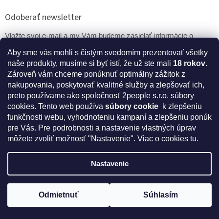
Odoberať newsletter
Vložte svoj e-mail a my Vám budeme zasielať informácie o
nových produktoch na našom e-shope.
Aby sme vás mohli s čistým svedomím prezentovať všetky
naše produkty, musíme si byť istí, že už ste mali
18 rokov
.
Email
Zároveň vám chceme ponúknuť optimálny zážitok z
nakupovania, poskytovať kvalitné služby a zlepšovať ich,
PRIHLÁSIŤ SA
preto používame ako spoločnosť 2people s.r.o. súbory
cookies.
Tento web používa
súbory cookie
k zlepšeniu
funkčnosti webu, vyhodnoteniu kampaní a zlepšeniu ponúk
pre Vás. Pre podrobnosti a nastavenie vlastných úprav
* Disclaimer: Bezpečnostné prehlásenie k výživovým
môžete zvoliť možnosť "Nastavenie". Viac o cookies
tu
.
doplnkom a kozmetike
Nastavenie
Vytvoril Shoptet
Odmietnuť
Súhlasím
Získajte kód na zľavu 5%
Copyright 2026
IntímneNákupy.sk
. Všetky práva vyhradené.