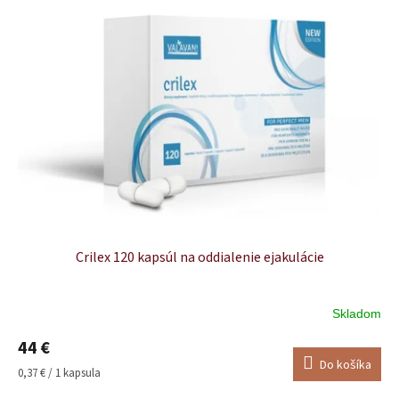
Crilex 120 kapsúl na oddialenie ejakulácie
Skladom
Priemerné
hodnotenie
44 €
produktu
Do košíka
je
Jednotková
0,37 € / 1 kapsula
5,0
cena: