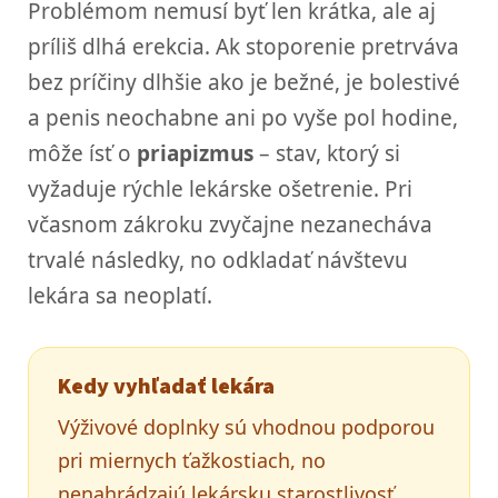
Problémom nemusí byť len krátka, ale aj
príliš dlhá erekcia. Ak stoporenie pretrváva
bez príčiny dlhšie ako je bežné, je bolestivé
a penis neochabne ani po vyše pol hodine,
môže ísť o
priapizmus
– stav, ktorý si
vyžaduje rýchle lekárske ošetrenie. Pri
včasnom zákroku zvyčajne nezanecháva
trvalé následky, no odkladať návštevu
lekára sa neoplatí.
Kedy vyhľadať lekára
Výživové doplnky sú vhodnou podporou
pri miernych ťažkostiach, no
nenahrádzajú lekársku starostlivosť.