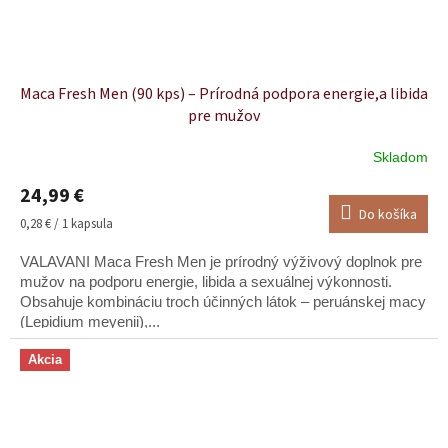
Maca Fresh Men (90 kps) – Prírodná podpora energie,a libida
pre mužov
Skladom
Priemerné
hodnotenie
24,99 €
produktu
Do košíka
je
Jednotková
0,28 € / 1 kapsula
4,9
cena:
z
VALAVANI Maca Fresh Men je prírodný výživový doplnok pre
5
mužov na podporu energie, libida a sexuálnej výkonnosti.
hviezdičiek.
Obsahuje kombináciu troch účinných látok – peruánskej macy
(Lepidium meyenii),...
Akcia