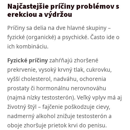
Najčastejšie príčiny problémov s
erekciou a výdržou
Príčiny sa delia na dve hlavné skupiny –
fyzické (organické) a psychické. Často ide o
ich kombináciu.
Fyzické príčiny
zahŕňajú zhoršené
prekrvenie, vysoký krvný tlak, cukrovku,
vyšší cholesterol, nadváhu, ochorenia
prostaty či hormonálnu nerovnováhu
(najmä nízky testosterón). Veľký vplyv má aj
životný štýl – fajčenie poškodzuje cievy,
nadmerný alkohol znižuje testosterón a
oboje zhoršuje prietok krvi do penisu.