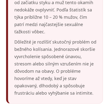
od začiatku styku a muž tento okamih
nedokáže ovplyvniť. Podľa štatistík sa
týka približne 10 – 20 % mužov, čím
patrí medzi najčastejšie sexuálne
ťažkosti vôbec.
Dôležité je rozlíšiť skutočný problém od
bežného kolísania. Jednorazové skoršie
vyvrcholenie spôsobené únavou,
stresom alebo silným vzrušením nie je
dôvodom na obavy. O probléme
hovoríme až vtedy, keď je stav
opakovaný, dlhodobý a spôsobuje
frustráciu alebo vyhýbanie sa intimite.