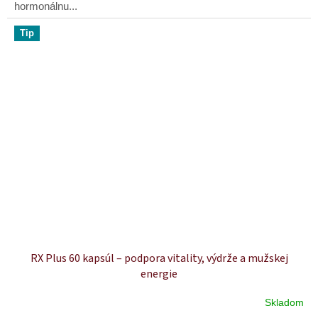
hormonálnu...
Tip
RX Plus 60 kapsúl – podpora vitality, výdrže a mužskej
energie
Skladom
Priemerné
hodnotenie