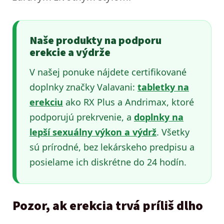
Naše produkty na podporu
erekcie a výdrže
V našej ponuke nájdete certifikované
doplnky značky Valavani:
tabletky na
erekciu
ako RX Plus a Andrimax, ktoré
podporujú prekrvenie, a
doplnky na
lepší sexuálny výkon a výdrž
. Všetky
sú prírodné, bez lekárskeho predpisu a
posielame ich diskrétne do 24 hodín.
Pozor, ak erekcia trvá príliš dlho