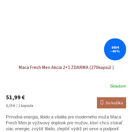
102 €
–49 %
Maca Fresh Men Akcia 2+1 ZDARMA (270kapsúl )
Skladom
Priemerné
hodnotenie
51,99 €
produktu
Do košíka
je
Jednotková
0,19 € / 1 kapsula
5,0
cena:
z
Prírodná energia, libido a vitalita pre moderného muža Maca
5
Fresh Men je výživový doplnok pre mužov, ktorí chcú získať
hviezdičiek.
viac energie, zvýšiť libido, zlepšiť výdrž pri sexe a podporiť