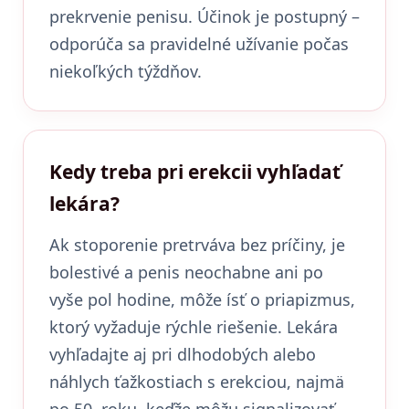
prekrvenie penisu. Účinok je postupný –
odporúča sa pravidelné užívanie počas
niekoľkých týždňov.
Kedy treba pri erekcii vyhľadať
lekára?
Ak stoporenie pretrváva bez príčiny, je
bolestivé a penis neochabne ani po
vyše pol hodine, môže ísť o priapizmus,
ktorý vyžaduje rýchle riešenie. Lekára
vyhľadajte aj pri dlhodobých alebo
náhlych ťažkostiach s erekciou, najmä
po 50. roku, keďže môžu signalizovať