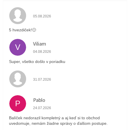
Hodnotenie obchodu je 5 z 5 hviezdičiek.
05.08.2026
5 hvezdiček!🙂
Viliam
V
Hodnotenie obchodu je 5 z 5 hviezdičiek.
04.08.2026
Super, všetko došlo v poriadku
Hodnotenie obchodu je 4 z 5 hviezdičiek.
31.07.2026
Pablo
P
Hodnotenie obchodu je 1 z 5 hviezdičiek.
24.07.2026
Balíček nedorazil kompletný a aj keď si to obchod
uvedomuje, nemám žiadne správy o ďalšom postupe.