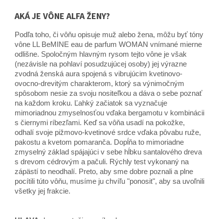
AKÁ JE VÔNE ALFA ŽENY?
Podľa toho, či vôňu opisuje muž alebo žena, môžu byť tóny
vône LL BeMINE eau de parfum WOMAN vnímané mierne
odlišne. Spoločným hlavným rysom tejto vône je však
(nezávisle na pohlaví posudzujúcej osoby) jej výrazne
zvodná ženská aura spojená s vibrujúcim kvetinovo-
ovocno-drevitým charakterom, ktorý sa výnimočným
spôsobom nesie za svoju nositeľkou a dáva o sebe poznať
na každom kroku. Ľahký začiatok sa vyznačuje
mimoriadnou zmyselnosťou vďaka bergamotu v kombinácii
s čiernymi ríbezľami. Keď sa vôňa usadí na pokožke,
odhalí svoje pižmovo-kvetinové srdce vďaka pôvabu ruže,
pakostu a kvetom pomaranča. Dopĺňa to mimoriadne
zmyselný základ spájajúci v sebe hĺbku santalového dreva
s drevom cédrovým a pačuli. Rýchly test vykonaný na
zápästí to neodhalí. Preto, aby sme dobre poznali a plne
pocítili túto vôňu, musíme ju chvíľu "ponosit", aby sa uvoľnili
všetky jej frakcie.