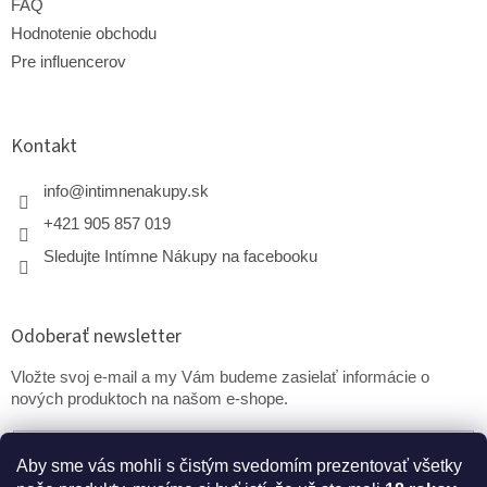
FAQ
Hodnotenie obchodu
Pre influencerov
Kontakt
info
@
intimnenakupy.sk
+421 905 857 019
Sledujte Intímne Nákupy na facebooku
Odoberať newsletter
Vložte svoj e-mail a my Vám budeme zasielať informácie o
nových produktoch na našom e-shope.
Email
Aby sme vás mohli s čistým svedomím prezentovať všetky