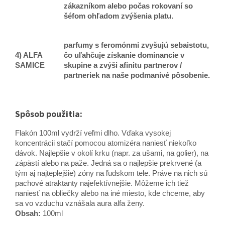
zákazníkom alebo počas rokovaní so
šéfom ohľadom zvýšenia platu.
parfumy s feromónmi zvyšujú sebaistotu,
4) ALFA
čo uľahčuje získanie dominancie v
SAMICE
skupine a zvýši afinitu partnerov /
partneriek na naše podmanivé pôsobenie.
Spôsob použitia:
Flakón 100ml vydrží veľmi dlho. Vďaka vysokej
koncentrácii stačí pomocou atomizéra naniesť niekoľko
dávok. Najlepšie v okolí krku (napr. za ušami, na golier), na
zápästí alebo na paže. Jedná sa o najlepšie prekrvené (a
tým aj najteplejšie) zóny na ľudskom tele. Práve na nich sú
pachové atraktanty najefektívnejšie. Môžeme ich tiež
naniesť na obliečky alebo na iné miesto, kde chceme, aby
sa vo vzduchu vznášala aura alfa ženy.
Obsah:
100ml