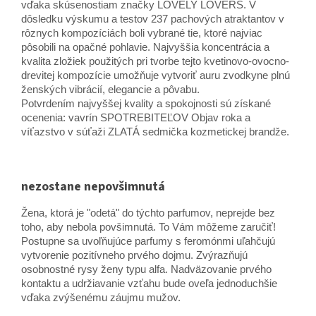
vďaka skúsenostiam značky LOVELY LOVERS. V
dôsledku výskumu a testov 237 pachových atraktantov v
rôznych kompozíciách boli vybrané tie, ktoré najviac
pôsobili na opačné pohlavie. Najvyššia koncentrácia a
kvalita zložiek použitých pri tvorbe tejto kvetinovo-ovocno-
drevitej kompozície umožňuje vytvoriť auru zvodkyne plnú
ženských vibrácií, elegancie a pôvabu.
Potvrdením najvyššej kvality a spokojnosti sú získané
ocenenia: vavrín SPOTREBITEĽOV Objav roka a
víťazstvo v súťaži ZLATÁ sedmička kozmetickej brandže.
nezostane nepovšimnutá
Žena, ktorá je "odetá" do týchto parfumov, neprejde bez
toho, aby nebola povšimnutá. To Vám môžeme zaručiť!
Postupne sa uvoľňujúce parfumy s feromónmi uľahčujú
vytvorenie pozitívneho prvého dojmu. Zvýrazňujú
osobnostné rysy ženy typu alfa. Nadväzovanie prvého
kontaktu a udržiavanie vzťahu bude oveľa jednoduchšie
vďaka zvýšenému záujmu mužov.