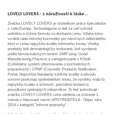
LOVELY LOVERS - z náruživosti k láske ..
Značka LOVELY LOVERS je výsledkom práce špecialistov
z celej Európy. Technológovia si dali za cieľ vytvoriť
unikátnu a účinnú formulu za dostupnú cenu. Vďaka tomu
vznikla rada intímnej kozmetiky pre náročných odberateľov,
ktorí si cenia najvyššiu kvalitu intímneho života. Všetky
produkty boli dermatologicky testované, boli vyrobené
podľa farmaceutických noriem GMP (ang. Good
Manufacturing Practice) a zaregistrované v KSIoK
(Celoštátny systém informovania o kozmetických
prípravkoch) / CPNP (Cosmetic Products Notification
Portal. Najvyššia štandardy kontroly kvality a pôvodu
surovín poskytujú spotrebiteľom istotu, že výrobky majú tú
najvyššiu kvalitu a účinnosť, potvrdenú testami a
posudkami spokojných zákazníkov. To tiež potvrdzuje
značke LOVELY LOVERS cena udelená za získanie 1.
miesta v hlasovaní vavrín SPOTREBITEĽA - Objav roka
2014 v kategórii "intímne prípravky".