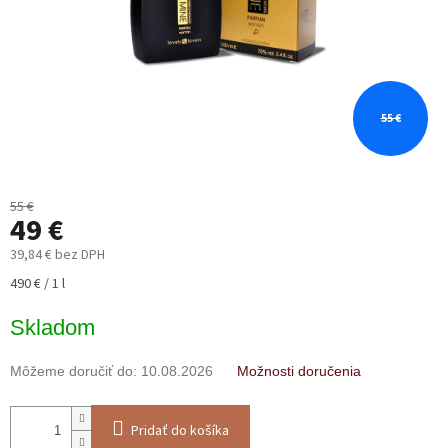
55 €
55 €
49 €
39,84 € bez DPH
Jednotková
490 € / 1 l
cena:
Skladom
Môžeme doručiť do:
10.08.2026
Možnosti doručenia
Pridať do košíka