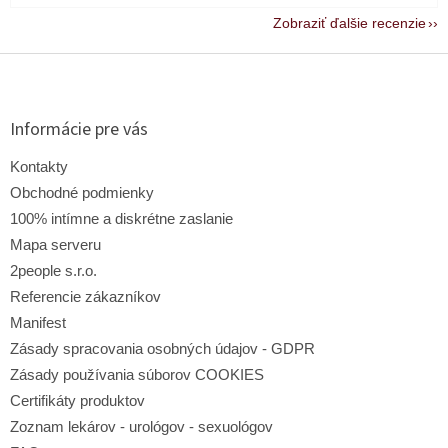
Zobraziť ďalšie recenzie
Z
á
p
ä
Informácie pre vás
t
i
Kontakty
e
Obchodné podmienky
100% intímne a diskrétne zaslanie
Mapa serveru
2people s.r.o.
Referencie zákazníkov
Manifest
Zásady spracovania osobných údajov - GDPR
Zásady používania súborov COOKIES
Certifikáty produktov
Zoznam lekárov - urológov - sexuológov