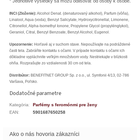
* Jednotlive výsledky sa môžu odlišovať od osoby k osobe.
INCI (Zloženie):
Alcohol Denat. (denaturovaný alkohol), Parfum (vôňa),
Linalool, Aqua (voda), Benzyl Salicylate, Hydroxycitronellal, Limonene,
Citronellol, Alpha-Isomethyl Ionone, Propylene Glycol (propylénglykol),
Geraniol, Citral, Benzyl Benzoate, Benzyl Alcohol, Eugenol.
Upozornenie:
Horľavé aj v suchom stave. Nepoužívajte na podráždené
časti tela. Zabráňte kontaktu s očami. V prípade kontaktu s očami ich
dôkladne vypláchnite veľkým množstvom vody. Nestriekajte v blízkosti
ohňa. Rozprašujte zo vzdialenosti 30 cm od tela.
Distribútor:
BENEFITNET GROUP Sp. z o.o., ul. Symfonii 4/13, 02-786
Varšava, Poľsko.
Dodatočné parametre
Kategória
:
Parfémy s feromónmi pre ženy
EAN
:
5901687650258