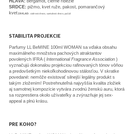
HLAVA:
bergamot, čierne ríbezle
SRDCE:
pižmo, kvet ruže, pakost, pomarančový
kvet
ZÁKLAD:
cédrové drevo, santalové drevo, pačuli
STABILITA PROJEKCIE
Parfumy LL BeMINE 100ml WOMAN sa vďaka obsahu
maximálneho množstva pachových atraktantov
povolených IFRA (
International Fragrance Association
)
vyznačujú dokonalou projekciou rafinovaných tónov vôňou
a predovšetkým niekoľkohodinovou stálosťou. V skratke
povedané: nemôže existovať silnejší legálny produkt s
takým zložením! Postrehnuteľná najvyššia kvalita zložiek
aj samotnej kompozície vytvára zvodnú ženskú auru, ktorá
sa rozprestiera okolo užívateľky a zvýrazňuje jej sex-
appeal a plnú krásu.
PRE KOHO?