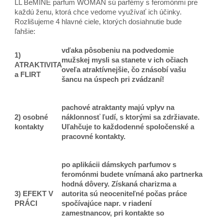
LL BeMINE parfum WOMAN sú parfémy s feromónmi pre
každú ženu, ktorá chce vedome využívať ich účinky.
Rozlišujeme 4 hlavné ciele, ktorých dosiahnutie bude
ľahšie:
vďaka pôsobeniu na podvedomie
1)
mužskej mysli sa stanete v ich očiach
ATRAKTIVITA
oveľa atraktívnejšie, čo znásobí vašu
a FLIRT
šancu na úspech pri zvádzaní!
pachové atraktanty majú vplyv na
2) osobné
náklonnosť ľudí, s ktorými sa zdržiavate.
kontakty
Uľahčuje to každodenné spoločenské a
pracovné kontakty.
po aplikácii dámskych parfumov s
feromónmi budete vnímaná ako partnerka
hodná dôvery. Získaná charizma a
3) EFEKT V
autorita sú neoceniteľné počas práce
PRÁCI
spočívajúce napr. v riadení
zamestnancov, pri kontakte so