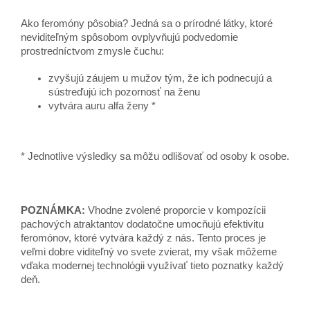
Ako feromóny pôsobia? Jedná sa o prírodné látky, ktoré
neviditeľným spôsobom ovplyvňujú podvedomie
prostredníctvom zmysle čuchu:
zvyšujú záujem u mužov tým, že ich podnecujú a
sústreďujú ich pozornosť na ženu
vytvára auru alfa ženy *
* Jednotlive výsledky sa môžu odlišovať od osoby k osobe.
POZNÁMKA:
Vhodne zvolené proporcie v kompozícii
pachových atraktantov dodatočne umocňujú efektivitu
feromónov, ktoré vytvára každý z nás. Tento proces je
veľmi dobre viditeľný vo svete zvierat, my však môžeme
vďaka modernej technológii využívať tieto poznatky každý
deň.