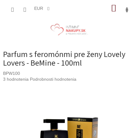
Prejsť
NÁKUP
na
EUR
obsah
KOŠÍK
Parfum s feromónmi pre ženy Lovely
Lovers - BeMine - 100ml
BPW100
Priemerné
3 hodnotenia
Podrobnosti hodnotenia
hodnotenie
produktu
je
5,0
z
5
hviezdičiek.