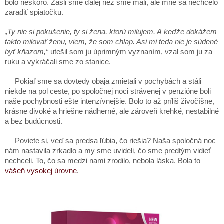
bolo neskoro. Zašli sme ďalej než sme mali, ale mne sa nechcelo
zaradiť spiatočku.
„Ty nie si pokušenie, ty si žena, ktorú milujem. A keďže dokážem
takto milovať ženu, viem, že som chlap. Asi mi teda nie je súdené
byť kňazom,“
utešil som ju úprimným vyznaním, vzal som ju za
ruku a vykráčali sme zo stanice.
Pokiaľ sme sa dovtedy obaja zmietali v pochybách a stáli
niekde na pol ceste, po spoločnej noci strávenej v penzióne boli
naše pochybnosti ešte intenzívnejšie. Bolo to až príliš živočíšne,
krásne divoké a hriešne nádherné, ale zároveň krehké, nestabilné
a bez budúcnosti.
Poviete si, veď sa predsa ľúbia, čo riešia? Naša spoločná noc
nám nastavila zrkadlo a my sme uvideli, čo sme predtým vidieť
nechceli. To, čo sa medzi nami zrodilo, nebola láska. Bola to
vášeň vysokej úrovne
.