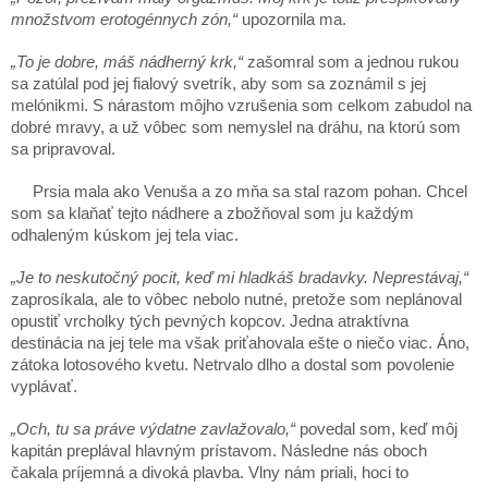
množstvom erotogénnych zón,“
upozornila ma.
„To je dobre, máš nádherný krk,“
zašomral som a jednou rukou
sa zatúlal pod jej fialový svetrík, aby som sa zoznámil s jej
melónikmi. S nárastom môjho vzrušenia som celkom zabudol na
dobré mravy, a už vôbec som nemyslel na dráhu, na ktorú som
sa pripravoval.
Prsia mala ako Venuša a zo mňa sa stal razom pohan. Chcel
som sa klaňať tejto nádhere a zbožňoval som ju každým
odhaleným kúskom jej tela viac.
„Je to neskutočný pocit, keď mi hladkáš bradavky. Neprestávaj,“
zaprosíkala, ale to vôbec nebolo nutné, pretože som neplánoval
opustiť vrcholky tých pevných kopcov. Jedna atraktívna
destinácia na jej tele ma však priťahovala ešte o niečo viac. Áno,
zátoka lotosového kvetu. Netrvalo dlho a dostal som povolenie
vyplávať.
„Och, tu sa práve výdatne zavlažovalo,“
povedal som, keď môj
kapitán preplával hlavným prístavom. Následne nás oboch
čakala príjemná a divoká plavba. Vlny nám priali, hoci to