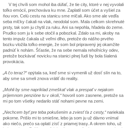
V tej chvíli som mohol iba dúfať, že tie city, ktoré v nej vyvolali
toľko emócií, prechováva ku mne. Zaplatil som účet a vyšiel za
ňou von. Celú cestu na stanicu sme mlčali. Ako sme ale vedľa
seba mlčky čakali na vlak, neodolal som. Mala celkom skrehnuté
prsty, tak som ju chytil za ruku. Ani sa nepohla, hľadela do zeme.
Prudko som ju k sebe otočil a pobozkal. Zdalo sa mi, akoby na
tento impulz čakala už veľmi dlho, pretože do nášho prvého
bozku vložila toľko energie, že som bol pripravený jej okamžite
padnúť k nohám. Šťastie, že na sebe nemala rehoľnícky odev,
pretože bozkávať novicku na stanici plnej ľudí by bola šialená
provokácia.
„A čo teraz?“
opýtala sa, keď sme si vymenili už dosť slín na to,
aby sme sa smeli znova vrátiť do reality.
„Mohli by sme napríklad zmeškať vlak a prespať v nejakom
príjemnom penzióne tu v okolí,“
hovoril som zasnene, pretože sa
mi po tom všetky nedarilo stáť nohami pevne na zemi.
„Nechcem byť pre teba pokušením a zviesť ťa z cesty,“
nariekala
pokorne. Prišlo mi to smiešne, lebo ja som ju už dávno vnímal
ako niečo, prečo sa oplatí zísť z priamej trasy. A okrem toho, už