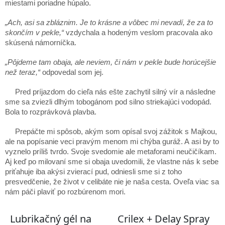
miestami poriadne húpalo.
„Ach, asi sa zbláznim. Je to krásne a vôbec mi nevadí, že za to
skončím v pekle,“
vzdychala a hodeným veslom pracovala ako
skúsená námorníčka.
„Pôjdeme tam obaja, ale neviem, či nám v pekle bude horúcejšie
než teraz,“
odpovedal som jej.
Pred príjazdom do cieľa nás ešte zachytil silný vír a následne
sme sa zviezli dlhým tobogánom pod silno striekajúci vodopád.
Bola to rozprávková plavba.
Prepáčte mi spôsob, akým som opísal svoj zážitok s Majkou,
ale na popísanie veci pravým menom mi chýba guráž. A asi by to
vyznelo príliš tvrdo. Svoje svedomie ale metaforami neučičíkam.
Aj keď po milovaní sme si obaja uvedomili, že vlastne nás k sebe
priťahuje iba akýsi zvierací pud, odniesli sme si z toho
presvedčenie, že život v celibáte nie je naša cesta. Oveľa viac sa
nám páči plaviť po rozbúrenom mori.