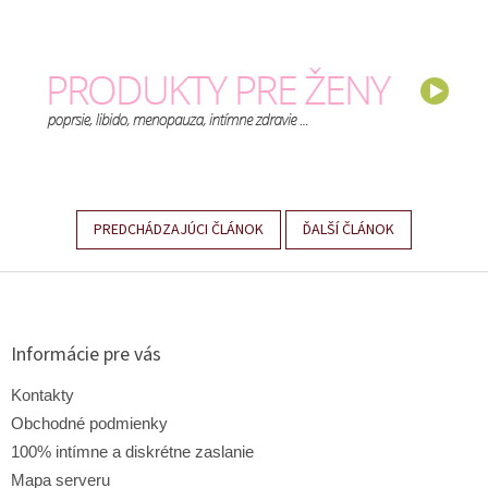
PREDCHÁDZAJÚCI ČLÁNOK
ĎALŠÍ ČLÁNOK
Z
á
p
ä
Informácie pre vás
t
i
Kontakty
e
Obchodné podmienky
100% intímne a diskrétne zaslanie
Mapa serveru