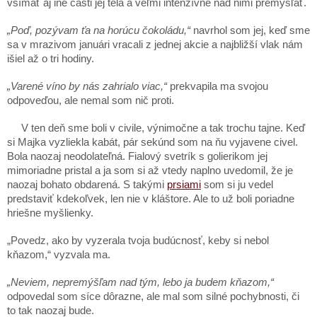
všímať aj iné časti jej tela a veľmi intenzívne nad nimi premýšľať.
„Poď, pozývam ťa na horúcu čokoládu,“
navrhol som jej, keď sme
sa v mrazivom januári vracali z jednej akcie a najbližší vlak nám
išiel až o tri hodiny.
„Varené víno by nás zahrialo viac,“
prekvapila ma svojou
odpoveďou, ale nemal som nič proti.
V ten deň sme boli v civile, výnimočne a tak trochu tajne. Keď
si Majka vyzliekla kabát, pár sekúnd som na ňu vyjavene civel.
Bola naozaj neodolateľná. Fialový svetrík s golierikom jej
mimoriadne pristal a ja som si až vtedy naplno uvedomil, že je
naozaj bohato obdarená. S takými
prsiami
som si ju vedel
predstaviť kdekoľvek, len nie v kláštore. Ale to už boli poriadne
hriešne myšlienky.
„Povedz, ako by vyzerala tvoja budúcnosť, keby si nebol
kňazom,“ vyzvala ma.
„Neviem, nepremýšľam nad tým, lebo ja budem kňazom,“
odpovedal som síce dôrazne, ale mal som silné pochybnosti, či
to tak naozaj bude.