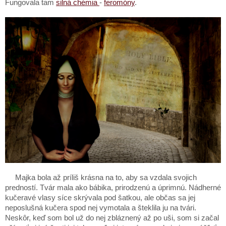
Fungovala tam
silná chémia
-
feromóny
.
Majka bola až príliš krásna na to, aby sa vzdala svojich
predností. Tvár mala ako bábika, prirodzenú a úprimnú. Nádherné
kučeravé vlasy síce skrývala pod šatkou, ale občas sa jej
neposlušná kučera spod nej vymotala a šteklila ju na tvári.
Neskôr, keď som bol už do nej zbláznený až po uši, som si začal