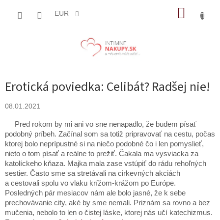
Prejsť
NÁKUP
na
EUR
obsah
KOŠÍK
Erotická poviedka: Celibát? Radšej nie!
08.01.2021
Pred rokom by mi ani vo sne nenapadlo, že budem písať
podobný príbeh. Začínal som sa totiž pripravovať na cestu, počas
ktorej bolo neprípustné si na niečo podobné čo i len pomyslieť,
nieto o tom písať a reálne to prežiť. Čakala ma vysviacka za
katolíckeho kňaza. Majka mala zase vstúpiť do rádu rehoľných
sestier. Často sme sa stretávali na cirkevných akciách
a cestovali spolu vo vlaku krížom-krážom po Európe.
Posledných pár mesiacov nám ale bolo jasné, že k sebe
prechovávanie city, aké by sme nemali. Priznám sa rovno a bez
mučenia, nebolo to len o čistej láske, ktorej nás učí katechizmus.