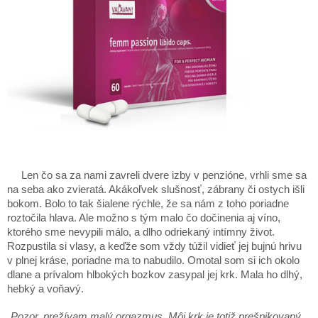
Len čo sa za nami zavreli dvere izby v penzióne, vrhli sme sa
na seba ako zvieratá. Akákoľvek slušnosť, zábrany či ostych išli
bokom. Bolo to tak šialene rýchle, že sa nám z toho poriadne
roztočila hlava. Ale možno s tým malo čo dočinenia aj víno,
ktorého sme nevypili málo, a dlho odriekaný intímny život.
Rozpustila si vlasy, a keďže som vždy túžil vidieť jej bujnú hrivu
v plnej kráse, poriadne ma to nabudilo. Omotal som si ich okolo
dlane a prívalom hlbokých bozkov zasypal jej krk. Mala ho dlhý,
hebký a voňavý.
„Pozor, prežívam malý orgazmus. Môj krk je totiž prešpikovaný