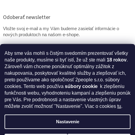
Odoberať newsletter
Vložte svoj e-mail a my Vám budeme zasielať informácie o
nových produktoch na našom e-shope.
Email
Aby sme vás mohli s čistým svedomím prezentovať všetky
naše produkty, musíme si byť istí, že už ste mali
18 rokov
.
PRIHLÁSIŤ SA
Zároveň vám chceme ponúknuť optimálny zážitok z
nakupovania, poskytovať kvalitné služby a zlepšovať ich,
preto používame ako spoločnosť 2people s.r.o. súbory
cookies.
Tento web používa
súbory cookie
k zlepšeniu
* Disclaimer: Bezpečnostné prehlásenie k výživovým
funkčnosti webu, vyhodnoteniu kampaní a zlepšeniu ponúk
doplnkom a kozmetike
pre Vás. Pre podrobnosti a nastavenie vlastných úprav
môžete zvoliť možnosť "Nastavenie". Viac o cookies
tu
.
Nastavenie
Vytvoril Shoptet