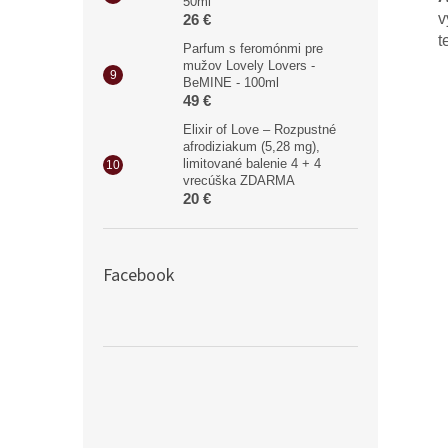
50ml
v
26 €
t
Parfum s feromónmi pre
mužov Lovely Lovers -
BeMINE - 100ml
49 €
Elixir of Love – Rozpustné
afrodiziakum (5,28 mg),
limitované balenie 4 + 4
vrecúška ZDARMA
20 €
Facebook