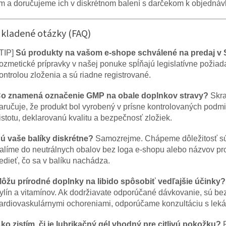
m a doručujeme ich v diskrétnom balení s darčekom k objednáv
 kladené otázky (FAQ)
!TIP]
Sú produkty na vašom e-shope schválené na predaj v
ozmetické prípravky v našej ponuke spĺňajú legislatívne poži
ontrolou zloženia a sú riadne registrované.
o znamená označenie GMP na obale doplnkov stravy?
Skr
aručuje, že produkt bol vyrobený v prísne kontrolovaných podm
istotu, deklarovanú kvalitu a bezpečnosť zložiek.
ú vaše balíky diskrétne?
Samozrejme. Chápeme dôležitosť súk
alíme do neutrálnych obalov bez loga e-shopu alebo názvov pr
edieť, čo sa v balíku nachádza.
ôžu prírodné doplnky na libido spôsobiť vedľajšie účinky?
ylín a vitamínov. Ak dodržiavate odporúčané dávkovanie, sú bez
ardiovaskulárnymi ochoreniami, odporúčame konzultáciu s lek
ko zistím, či je lubrikačný gél vhodný pre citlivú pokožku?
P