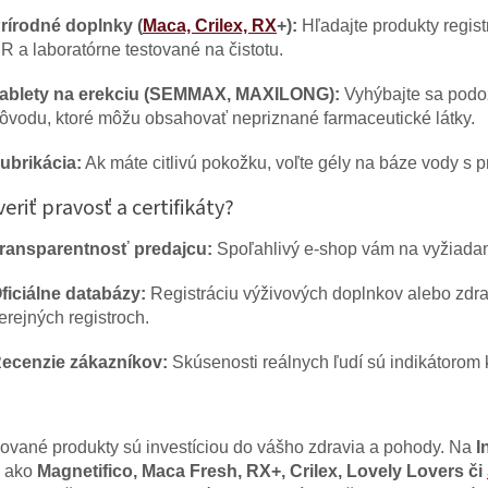
rírodné doplnky (
Maca, Crilex, RX
+):
Hľadajte produkty regis
R a laboratórne testované na čistotu.
ablety na erekciu (SEMMAX, MAXILONG):
Vyhýbajte sa podo
ôvodu, ktoré môžu obsahovať nepriznané farmaceutické látky.
ubrikácia:
Ak máte citlivú pokožku, voľte gély na báze vody s 
eriť pravosť a certifikáty?
ransparentnosť predajcu:
Spoľahlivý e-shop vám na vyžiadan
ficiálne databázy:
Registráciu výživových doplnkov alebo zdra
erejných registroch.
ecenzie zákazníkov:
Skúsenosti reálnych ľudí sú indikátorom k
ikované produkty sú investíciou do vášho zdravia a pohody. Na
I
y ako
Magnetifico, Maca Fresh, RX+, Crilex, Lovely Lovers či