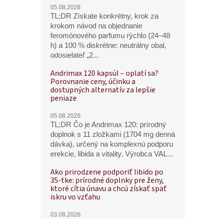
05.08.2026
TL;DR Získate konkrétny, krok za
krokom návod na objednanie
feromónového parfumu rýchlo (24–48
h) a 100 % diskrétne: neutrálny obal,
odosielateľ „2...
Andrimax 120 kapsúl – oplatí sa?
Porovnanie ceny, účinku a
dostupných alternatív za lepšie
peniaze
05.08.2026
TL;DR Čo je Andrimax 120: prírodný
doplnok s 11 zložkami (1704 mg denná
dávka), určený na komplexnú podporu
erekcie, libida a vitality. Výrobca VAL...
Ako prirodzene podporiť libido po
35-tke: prírodné doplnky pre ženy,
ktoré cítia únavu a chcú získať späť
iskru vo vzťahu
03.08.2026