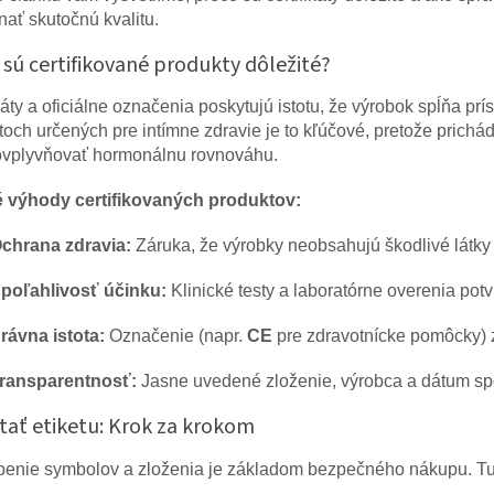
nať skutočnú kvalitu.
 sú certifikované produkty dôležité?
káty a oficiálne označenia poskytujú istotu, že výrobok spĺňa prí
och určených pre intímne zdravie je to kľúčové, pretože prichád
vplyvňovať hormonálnu rovnováhu.
 výhody certifikovaných produktov:
chrana zdravia:
Záruka, že výrobky neobsahujú škodlivé látky
poľahlivosť účinku:
Klinické testy a laboratórne overenia pot
rávna istota:
Označenie (napr.
CE
pre zdravotnícke pomôcky) 
ransparentnosť:
Jasne uvedené zloženie, výrobca a dátum sp
ítať etiketu: Krok za krokom
enie symbolov a zloženia je základom bezpečného nákupu. Tu 