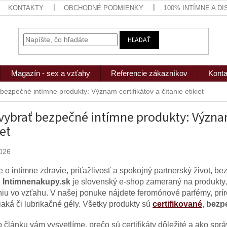
KONTAKTY
OBCHODNÉ PODMIENKY
100% INTÍMNE A D
HĽADAŤ
Magazín - sex a vzťahy
Referencie zákazníkov
Konta
bezpečné intímne produkty: Význam certifikátov a čítanie etikiet
vybrať bezpečné intímne produkty: Význam 
iet
026
e o intímne zdravie, príťažlivosť a spokojný partnerský život, 
.
Intimnenakupy.sk
je slovenský e-shop zameraný na produkty,
iu vo vzťahu. V našej ponuke nájdete feromónové parfémy, prír
iaká či lubrikačné gély. Všetky produkty sú
certifikované
, bez
 článku vám vysvetlíme, prečo sú certifikáty dôležité a ako správ