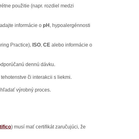
rétne použitie (napr. rozdiel medzi
ľadajte informácie o
pH
, hypoalergénnosti
ing Practice),
ISO
,
CE
alebo informácie o
e odporúčanú dennú dávku.
ehotenstve či interakcii s liekmi.
hľadať výrobný proces.
ifico
) musí mať certifikát zaručujúci, že