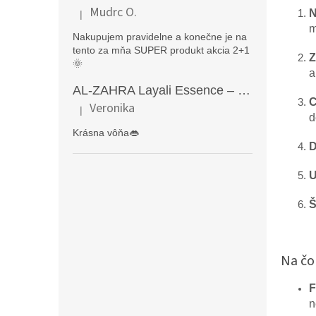
Mudrc O.
N
|
Hodnotenie produktu je 5 z 5 hviezdičiek.
m
Nakupujem pravidelne a konečne je na
tento za mňa SUPER produkt akcia 2+1
Z
🌞
a
AL-ZAHRA Layali Essence – zmyselný arabský parfém pre ženy s originálnymi orientálnymi tónmi v luxusnom dubajskom štýle (50 ml)
C
Veronika
|
Hodnotenie produktu je 5 z 5 hviezdičiek.
d
Krásna vôňa👄
D
U
Š
Na čo
F
n