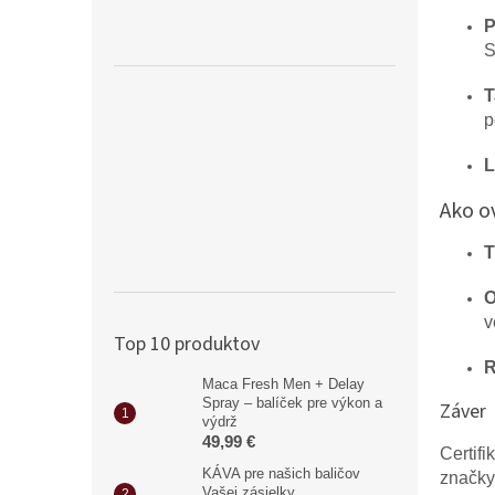
P
S
T
p
L
Ako ov
T
O
v
Top 10 produktov
R
Maca Fresh Men + Delay
Spray – balíček pre výkon a
Záver
výdrž
49,99 €
Certif
KÁVA pre našich baličov
značk
Vašej zásielky