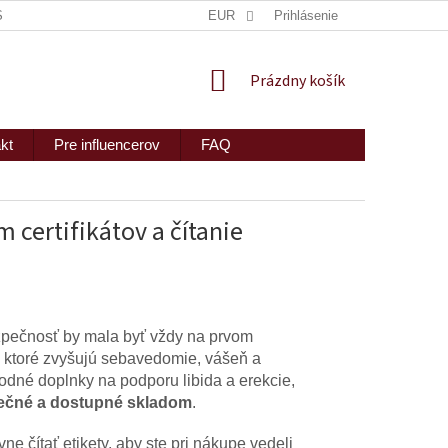
ISKRÉTNE ZASLANIE
MAPA SERVERU
EUR
Prihlásenie
2PEOPLE S.R.O.
NÁKUPNÝ
Prázdny košík
KOŠÍK
kt
Pre influencerov
FAQ
certifikátov a čítanie
bezpečnosť by mala byť vždy na prvom
 ktoré zvyšujú sebavedomie, vášeň a
odné doplnky na podporu libida a erekcie,
pečné a dostupné skladom
.
ne čítať etikety, aby ste pri nákupe vedeli