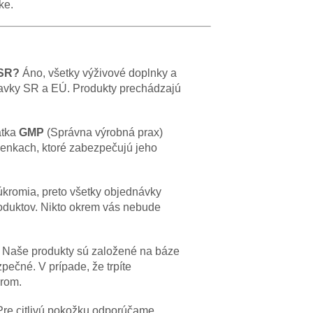
ke.
 SR?
Áno, všetky výživové doplnky a
adavky SR a EÚ. Produkty prechádzajú
atka
GMP
(Správna výrobná prax)
ienkach, ktoré zabezpečujú jeho
romia, preto všetky objednávky
oduktov. Nikto okrem vás nebude
Naše produkty sú založené na báze
pečné. V prípade, že trpíte
árom.
re citlivú pokožku odporúčame