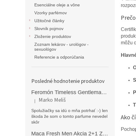
Esenciálne oleje a vône
rozpoz
Vzorky parfémov
Prečo
Užitočné články
Slovník pojmov
Certifi
produkt
Zloženie produktov
môžu o
Zoznam lekárov - urológov -
sexuológov
Hlavné
Referencie a odporúčania
O
Posledné hodnotenie produktov
S
Feromón Timeless Gentleman silný feromónový parfém pre mužov - 50ml
P
Marko Meliš
|
Hodnotenie produktu je 5 z 5 hviezdičiek.
T
Spolužiačky sa idú o mňa potrhať :-) len
Ako č
škoda že som o tomto parfume nevedel
skôr
Pochop
Maca Fresh Men Akcia 2+1 ZDARMA (270kapsúl )