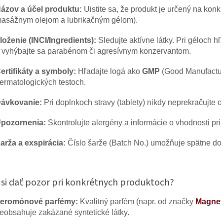
ázov a účel produktu:
Uistite sa, že produkt je určený na konk
asážnym olejom a lubrikačným gélom).
loženie (INCI/Ingredients):
Sledujte aktívne látky. Pri géloch h
 vyhýbajte sa parabénom či agresívnym konzervantom.
ertifikáty a symboly:
Hľadajte logá ako
GMP
(Good Manufactur
ermatologických testoch.
ávkovanie:
Pri doplnkoch stravy (tablety) nikdy neprekračujt
pozornenia:
Skontrolujte alergény a informácie o vhodnosti pri t
arža a exspirácia:
Číslo šarže (Batch No.) umožňuje spätne do
 si dať pozor pri konkrétnych produktoch?
eromónové parfémy:
Kvalitný parfém (napr. od značky
Magnet
eobsahuje zakázané syntetické látky.