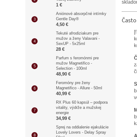
sklado
1 €
Aniónové absorpčné intímky
Často
Gentle Day®
4,50 €
[
Tekuté afrodiziakum pre
mužov a ženy Valavani -
k
SexUP - 5x25ml
k
28 €
Č
Parfum s feromónmi pre
mužov Magnetifico -
z
Selection - 100ml
č
48,90 €
Feromóny pre ženy
S
Magnetifico - Allure - 50ml
b
40,99 €
v
RX Plus 60 kapsúl – podpora
vitality, výdrže a mužskej
M
energie
b
34,99 €
k
Sprej na oddialenie ejakulácie
Lovely Lovers - Delay Spray
A