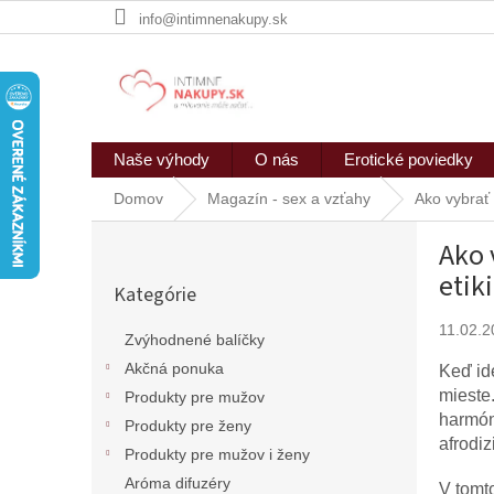
Prejsť
info@intimnenakupy.sk
na
obsah
Naše výhody
O nás
Erotické poviedky
Domov
Magazín - sex a vzťahy
Ako vybrať 
B
Ako 
o
Preskočiť
č
etik
Kategórie
kategórie
n
ý
11.02.2
Zvýhodnené balíčky
p
Akčná ponuka
Keď id
a
mieste
n
Produkty pre mužov
harmón
e
Produkty pre ženy
afrodiz
l
Produkty pre mužov i ženy
Aróma difuzéry
V tomto