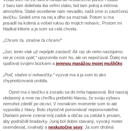
z baru tam doliehala iba veľmi slabo, bol tam pokoj a intímna
atmosféra. Slabé osvetlenie nám nevadilo, našli sme si zastrčenú
lavičku. Sedeli sme na nej a dlho sa maznali. Potom si ma
posadil na kolená a vošiel rukou do mojich nohavíc. Prstom mi
hladkal klitoris a ja som sa celá chvela.
„Chcem ťa, strašne ťa chcem!“
„Juri, tento vlak už nepôjde zastaviť. Ak raz do neho nastúpime,
nie je cesta späť,“
upozornila som ho, ale on nepočúval. Ďalej ma
spaľoval svojimi bozkami a
jemnou masážou mojej mušličky
.
„Poď, stiahni si nohavičky,“
vyzval ma a ja som to ako
zhypnotizovaná urobila.
Oprel ma o lavičku a zozadu sa do mňa napasoval. Bol naozaj
obdarený a mne na chvíľku prebehlo hlavou, že svoju výbavu
nemohol zdediť po otcovi. V rovnakom momente som to ale
vypustila z hlavy. Bolo zbytočné porovnávať neporovnateľné.
Dlaňami pevne zvieral môj zadok a občas sa zatúlal k prsiam,
aby podráždil bradavky. Juraj bol dobre stavaný, vysoký meter
osemdesiat, svalnatý a
neskutočne sexy
. Ja som drobná