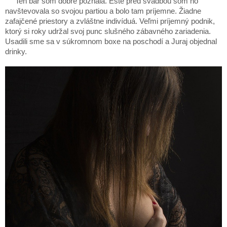
Ten bar som dobre poznala. Ešte pred svadbou som ho
navštevovala so svojou partiou a bolo tam príjemne. Žiadne
zafajčené priestory a zvláštne indivíduá. Veľmi príjemný podnik,
ktorý si roky udržal svoj punc slušného zábavného zariadenia.
Usadili sme sa v súkromnom boxe na poschodí a Juraj objednal
drinky.