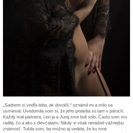
„Sadnem si vedľa teba, ak dovolíš,“
oznámil mi a milo sa
usmieval. Uvedomila som si, že jeho priatelia sú tam v pároch.
Každý mal partnera. Len ja a Juraj sme boli sólo. Často som mu
radila, čo a ako s dievčatami. Nikdy si však nenašiel vážnejšiu
známosť. Tušila som, ba možno aj vedela, že ku mne