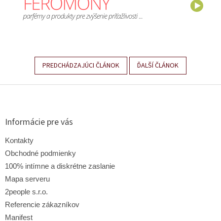
PREDCHÁDZAJÚCI ČLÁNOK
ĎALŠÍ ČLÁNOK
Z
á
p
ä
Informácie pre vás
t
i
Kontakty
e
Obchodné podmienky
100% intímne a diskrétne zaslanie
Mapa serveru
2people s.r.o.
Referencie zákazníkov
Manifest