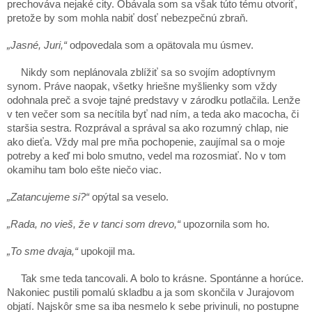
prechováva nejaké city. Obávala som sa však túto tému otvoriť,
pretože by som mohla nabiť dosť nebezpečnú zbraň.
„Jasné, Juri,“
odpovedala som a opätovala mu úsmev.
Nikdy som neplánovala zblížiť sa so svojím adoptívnym
synom. Práve naopak, všetky hriešne myšlienky som vždy
odohnala preč a svoje tajné predstavy v zárodku potlačila. Lenže
v ten večer som sa necítila byť nad ním, a teda ako macocha, či
staršia sestra. Rozprával a správal sa ako rozumný chlap, nie
ako dieťa. Vždy mal pre mňa pochopenie, zaujímal sa o moje
potreby a keď mi bolo smutno, vedel ma rozosmiať. No v tom
okamihu tam bolo ešte niečo viac.
„Zatancujeme si?“
opýtal sa veselo.
„Rada, no vieš, že v tanci som drevo,“
upozornila som ho.
„To sme dvaja,“
upokojil ma.
Tak sme teda tancovali. A bolo to krásne. Spontánne a horúce.
Nakoniec pustili pomalú skladbu a ja som skončila v Jurajovom
objatí. Najskôr sme sa iba nesmelo k sebe privinuli, no postupne