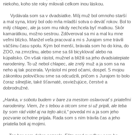
niekoho, koho ste roky milovali celkom inou láskou.
Vydávala som sa v dvadsiatke. Môj muž bol omnoho starší
a mal syna, ktorý bol odo mňa mladší sotva o deväť rokov. Bol to
milý chlapec, ale ja som mu nikdy nechcela byť matkou. Skôr
kamarátkou, možno sestrou. Zdôveroval sa mi a mal ku mne
veľmi blízko. Manžel veľa pracoval a mi s Jurajom sme trávili
väčšinu času spolu. Kým bol menší, brávala som ho do kina, do
ZOO, na zmrzlinu, alebo sme sa šli bicyklovať alebo na
kúpalisko. On však rástol, mužnel a blížili sa jeho dvadsiatepiate
narodeniny. To už nebol chlapec, ale zrelý muž a ja som sa na
neho aj tak pozerala. Vyrástol mi pred očami, dospel. S mojou
zákonitou polovičkou sme sa odcudzili, pričom s Jurajom to bolo
čoraz silnejšie, také šťavnaté, osviežujúce, čerstvé a
dobrodružné.
„Hanka, v sobotu budem v bare za mestom oslavovať s priateľmi
narodeniny. Viem, že s tebou a otcom sme si už pripili, ale teba
by som rád videl aj na tejto akcii,“
povedal mi a ja som jeho
pozvanie ochotne prijala. Rada som s ním trávila čas a jeho
priatelia boli aj mojimi.