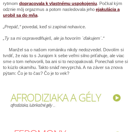
rytmom
dopracovala k vlastnému uspokojeniu
. Počkal kým
odznie môj orgazmus a potom nasledovala jeho
ejakulácia a
urobil sa do mňa
.
„Prepáč,“
povedal, keď si zapínal nohavice.
„Ty sa mi ospravedlňuješ, ale ja hovorím ´ďakujem´.“
Manžel sa o našom romániku nikdy nedozvedel. Dovolím si
tvrdiť, že nás to s Jurajom k sebe veľmi silno priťahuje, ale viac
sme o tom nehovorili, ba ani si to nezopakovali. Ponechali sme si
to kúzlo okamihu. Takto snáď nevyprchá. A na záver sa znova
pýtam: Čo je to čas? Čo je to vek?