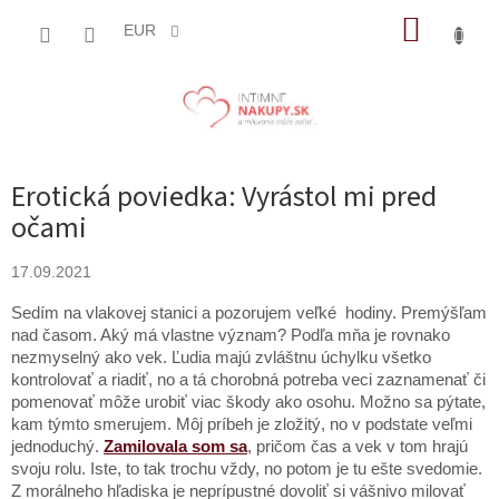
Prejsť
NÁKUP
na
EUR
obsah
KOŠÍK
Erotická poviedka: Vyrástol mi pred
očami
17.09.2021
Sedím na vlakovej stanici a pozorujem veľké hodiny. Premýšľam
nad časom. Aký má vlastne význam? Podľa mňa je rovnako
nezmyselný ako vek. Ľudia majú zvláštnu úchylku všetko
kontrolovať a riadiť, no a tá chorobná potreba veci zaznamenať či
pomenovať môže urobiť viac škody ako osohu. Možno sa pýtate,
kam týmto smerujem. Môj príbeh je zložitý, no v podstate veľmi
jednoduchý.
Zamilovala som sa
, pričom čas a vek v tom hrajú
svoju rolu. Iste, to tak trochu vždy, no potom je tu ešte svedomie.
Z morálneho hľadiska je neprípustné dovoliť si vášnivo milovať