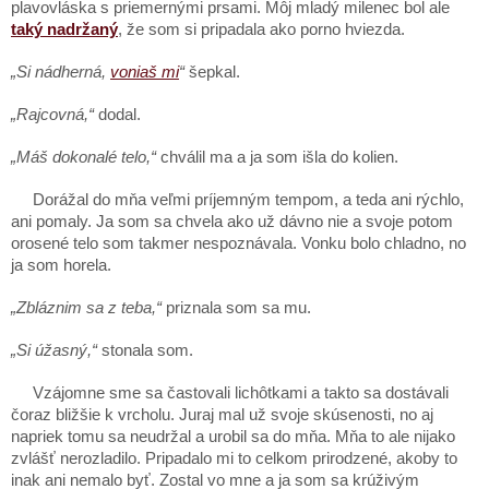
plavovláska s priemernými prsami. Môj mladý milenec bol ale
taký nadržaný
, že som si pripadala ako porno hviezda.
„Si nádherná,
voniaš mi
“
šepkal.
„Rajcovná,“
dodal.
„Máš dokonalé telo,“
chválil ma a ja som išla do kolien.
Dorážal do mňa veľmi príjemným tempom, a teda ani rýchlo,
ani pomaly. Ja som sa chvela ako už dávno nie a svoje potom
orosené telo som takmer nespoznávala. Vonku bolo chladno, no
ja som horela.
„Zbláznim sa z teba,“
priznala som sa mu.
„Si úžasný,“
stonala som.
Vzájomne sme sa častovali lichôtkami a takto sa dostávali
čoraz bližšie k vrcholu. Juraj mal už svoje skúsenosti, no aj
napriek tomu sa neudržal a urobil sa do mňa. Mňa to ale nijako
zvlášť nerozladilo. Pripadalo mi to celkom prirodzené, akoby to
inak ani nemalo byť. Zostal vo mne a ja som sa krúživým