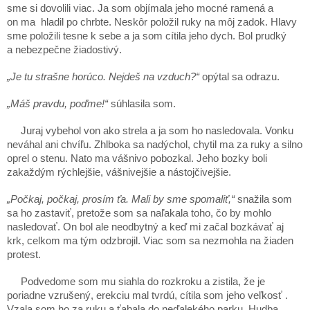
sme si dovolili viac. Ja som objímala jeho mocné ramená a
on ma hladil po chrbte. Neskôr položil ruky na môj zadok. Hlavy
sme položili tesne k sebe a ja som cítila jeho dych. Bol prudký
a nebezpečne žiadostivý.
„Je tu strašne horúco. Nejdeš na vzduch?“
opýtal sa odrazu.
„Máš pravdu, poďme!“
súhlasila som.
Juraj vybehol von ako strela a ja som ho nasledovala. Vonku
neváhal ani chvíľu. Zhlboka sa nadýchol, chytil ma za ruky a silno
oprel o stenu. Nato ma vášnivo pobozkal. Jeho bozky boli
zakaždým rýchlejšie, vášnivejšie a nástojčivejšie.
„Počkaj, počkaj, prosím ťa. Mali by sme spomaliť,“
snažila som
sa ho zastaviť, pretože som sa naľakala toho, čo by mohlo
nasledovať. On bol ale neodbytný a keď mi začal bozkávať aj
krk, celkom ma tým odzbrojil. Viac som sa nezmohla na žiaden
protest.
Podvedome som mu siahla do rozkroku a zistila, že je
poriadne vzrušený, erekciu mal tvrdú, cítila som jeho veľkosť .
Vzala som ho za ruku a ťahala do neďalekého parku. Hudba