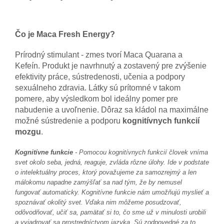
Čo je Maca Fresh Energy?
Prírodný stimulant - zmes tvorí Maca Quarana a
Kefeín. Produkt je navrhnutý a zostavený pre zvýšenie
efektivity práce, sústredenosti, učenia a podpory
sexuálneho zdravia. Látky sú prítomné v takom
pomere, aby výsledkom bol ideálny pomer pre
nabudenie a uvoľnenie. Dôraz sa kládol na maximálne
možné sústredenie a podporu
kognitívnych funkcií
mozgu
.
Kognitívne funkcie
- Pomocou kognitívnych funkcií človek vníma
svet okolo seba, jedná, reaguje, zvláda rôzne úlohy. Ide v podstate
o intelektuálny proces, ktorý považujeme za samozrejmý a len
málokomu napadne zamýšľať sa nad tým, že by nemusel
fungovať automaticky. Kognitívne funkcie nám umožňujú myslieť a
spoznávať okolitý svet. Vďaka nim môžeme posudzovať,
odôvodňovať, učiť sa, pamätať si to, čo sme už v minulosti urobili
a vyjadrovať sa prostredníctvom jazyka. Sú zodpovedné za to,