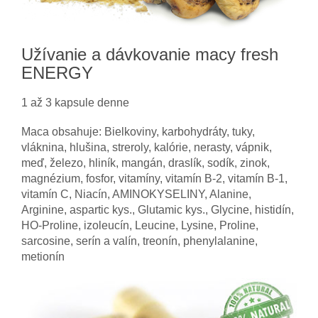
Užívanie a dávkovanie macy fresh
ENERGY
1 až 3 kapsule denne
Maca obsahuje: Bielkoviny, karbohydráty, tuky,
vláknina, hlušina, streroly, kalórie, nerasty, vápnik,
meď, železo, hliník, mangán, draslík, sodík, zinok,
magnézium, fosfor, vitamíny, vitamín B-2, vitamín B-1,
vitamín C, Niacín, AMINOKYSELINY, Alanine,
Arginine, aspartic kys., Glutamic kys., Glycine, histidín,
HO-Proline, izoleucín, Leucine, Lysine, Proline,
sarcosine, serín a valín, treonín, phenylalanine,
metionín