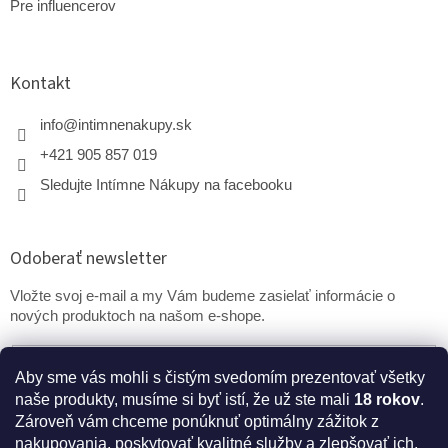
Pre influencerov
Kontakt
info
@
intimnenakupy.sk
+421 905 857 019
Sledujte Intímne Nákupy na facebooku
Odoberať newsletter
Vložte svoj e-mail a my Vám budeme zasielať informácie o
nových produktoch na našom e-shope.
Email
Aby sme vás mohli s čistým svedomím prezentovať všetky
naše produkty, musíme si byť istí, že už ste mali
18 rokov
.
PRIHLÁSIŤ SA
Zároveň vám chceme ponúknuť optimálny zážitok z
nakupovania, poskytovať kvalitné služby a zlepšovať ich,