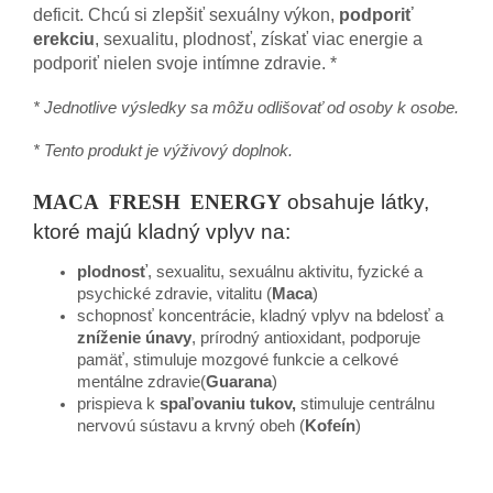
deficit. Chcú si zlepšiť sexuálny výkon,
podporiť
erekciu
, sexualitu, plodnosť, získať viac energie a
podporiť nielen svoje intímne zdravie. *
* Jednotlive výsledky sa môžu odlišovať od osoby k osobe.
* Tento produkt je výživový doplnok.
MACA FRESH ENERGY
obsahuje látky,
ktoré majú kladný vplyv na:
plodnosť
, sexualitu, sexuálnu aktivitu, fyzické a
psychické zdravie, vitalitu (
Maca
)
schopnosť koncentrácie, kladný vplyv na bdelosť a
zníženie únavy
, prírodný antioxidant,
podporuje
pamäť, stimuluje mozgové funkcie a celkové
mentálne zdravie
(
Guarana
)
prispieva k
spaľovaniu tukov,
s
timuluje centrálnu
nervovú sústavu a krvný obeh
(
Kofeín
)