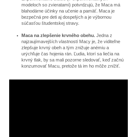
modeloch so zvieratami) potvrdzujú, že Maca má
blahodárne účinky na učenie a pamäť. Maca je
bezpečná pre deti aj dospelých a je výbornou
súčasťou študentskej stravy.
Maca na zlepšenie krvného obehu.
Jedna z
najzaujímavejších vlastností Macy je, že viditeľne
zlepšuje krvný obeh a tým znižuje anémiu a
urýchľuje čas hojenia rán. Ľudia, ktorí sa liečia na
krvný tlak, by sa mali pozorne sledovať, keď začnú
konzumovať Macu, pretože tá im ho môže znížiť.