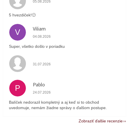
05.08.2026
5 hvezdiček!🙂
Viliam
V
Hodnotenie obchodu je 5 z 5 hviezdičiek.
04.08.2026
Super, všetko došlo v poriadku
Hodnotenie obchodu je 4 z 5 hviezdičiek.
31.07.2026
Pablo
P
Hodnotenie obchodu je 1 z 5 hviezdičiek.
24.07.2026
Balíček nedorazil kompletný a aj keď si to obchod
uvedomuje, nemám žiadne správy o ďalšom postupe.
Zobraziť ďalšie recenzie