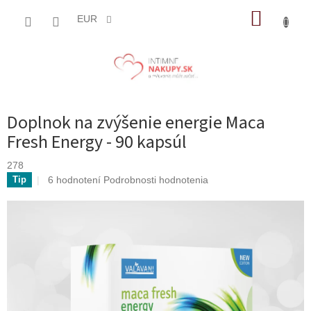
Prejsť
NÁKUP
na
EUR
obsah
KOŠÍK
Doplnok na zvýšenie energie Maca
Fresh Energy - 90 kapsúl
278
Priemerné
6 hodnotení
Podrobnosti hodnotenia
Tip
hodnotenie
produktu
je
4,5
z
5
hviezdičiek.