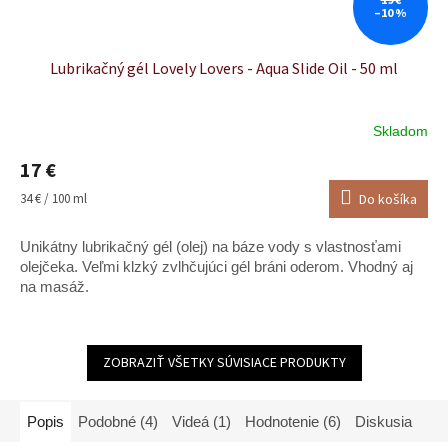
19 €
–10 %
Lubrikačný gél Lovely Lovers - Aqua Slide Oil - 50 ml
Skladom
17 €
Jednotková
34 € / 100 ml
Do košíka
cena:
Unikátny lubrikačný gél (olej) na báze vody s vlastnosťami
olejčeka. Veľmi klzký zvlhčujúci gél bráni oderom. Vhodný aj
na masáž.
ZOBRAZIŤ VŠETKY SÚVISIACE PRODUKTY
Popis
Podobné (4)
Videá (1)
Hodnotenie (6)
Diskusia