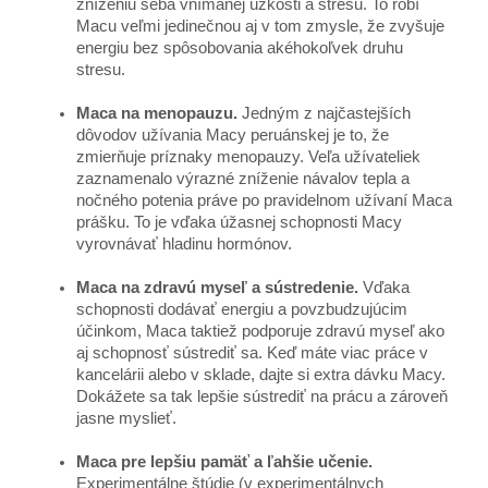
zníženiu seba vnímanej úzkosti a stresu. To robí
Macu veľmi jedinečnou aj v tom zmysle, že zvyšuje
energiu bez spôsobovania akéhokoľvek druhu
stresu.
Maca na menopauzu.
Jedným z najčastejších
dôvodov užívania Macy peruánskej je to, že
zmierňuje príznaky menopauzy. Veľa užívateliek
zaznamenalo výrazné zníženie návalov tepla a
nočného potenia práve po pravidelnom užívaní Maca
prášku. To je vďaka úžasnej schopnosti Macy
vyrovnávať hladinu hormónov.
Maca na zdravú myseľ a sústredenie.
Vďaka
schopnosti dodávať energiu a povzbudzujúcim
účinkom, Maca taktiež podporuje zdravú myseľ ako
aj schopnosť sústrediť sa. Keď máte viac práce v
kancelárii alebo v sklade, dajte si extra dávku Macy.
Dokážete sa tak lepšie sústrediť na prácu a zároveň
jasne myslieť.
Maca pre lepšiu pamäť a ľahšie učenie.
Experimentálne štúdie (v experimentálnych