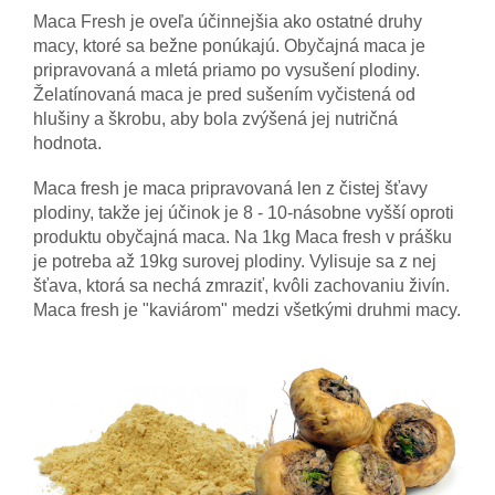
Maca Fresh je oveľa účinnejšia ako ostatné druhy
macy, ktoré sa bežne ponúkajú.
Obyčajná maca je
pripravovaná a mletá priamo po vysušení plodiny.
Želatínovaná maca je pred sušením vyčistená od
hlušiny a škrobu, aby bola zvýšená jej nutričná
hodnota.
Maca fresh je maca pripravovaná len z čistej šťavy
plodiny, takže jej účinok je 8 - 10-násobne vyšší oproti
produktu obyčajná maca. Na 1kg Maca fresh v prášku
je potreba až 19kg surovej plodiny. Vylisuje sa z nej
šťava, ktorá sa nechá zmraziť, kvôli zachovaniu živín.
Maca fresh je "kaviárom" medzi všetkými druhmi macy.