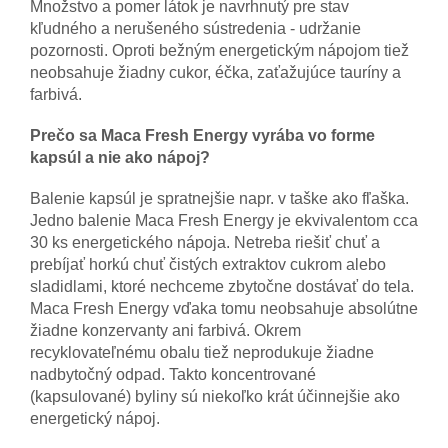
Množstvo a pomer látok je navrhnutý pre stav
kľudného a nerušeného sústredenia - udržanie
pozornosti. Oproti bežným energetickým nápojom tiež
neobsahuje žiadny cukor, éčka, zaťažujúce tauríny a
farbivá.
Prečo sa Maca Fresh Energy vyrába vo forme
kapsúl a nie ako nápoj?
Balenie kapsúl je spratnejšie napr. v taške ako fľaška.
Jedno balenie Maca Fresh Energy je ekvivalentom cca
30 ks energetického nápoja. Netreba riešiť chuť a
prebíjať horkú chuť čistých extraktov cukrom alebo
sladidlami, ktoré nechceme zbytočne dostávať do tela.
Maca Fresh Energy vďaka tomu neobsahuje absolútne
žiadne konzervanty ani farbivá. Okrem
recyklovateľnému obalu tiež neprodukuje žiadne
nadbytočný odpad. Takto koncentrované
(kapsulované) byliny sú niekoľko krát účinnejšie ako
energetický nápoj.