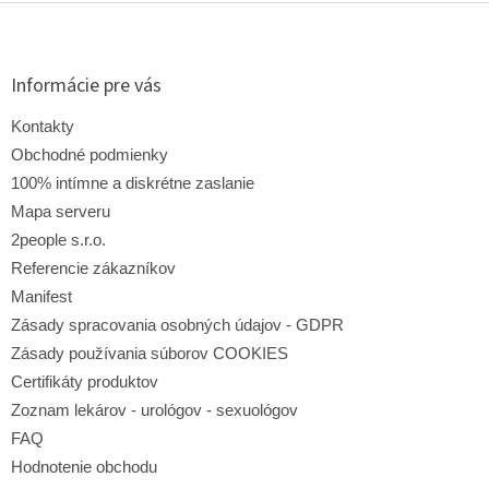
Z
á
p
ä
Informácie pre vás
t
i
Kontakty
e
Obchodné podmienky
100% intímne a diskrétne zaslanie
Mapa serveru
2people s.r.o.
Referencie zákazníkov
Manifest
Zásady spracovania osobných údajov - GDPR
Zásady používania súborov COOKIES
Certifikáty produktov
Zoznam lekárov - urológov - sexuológov
FAQ
Hodnotenie obchodu