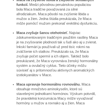
funkcií.
Medzi pôvodnou peruánskou populáciou
bola Maca tradične považovaná za silné
afrodiziakum. Maca pôsobí na zvýšenie libida u
mužov a žien. Jedna štúdia preukázala, že Maca
môže pomôcť mužom prekonať erektilnú dysfunkciu.
Maca zvyšuje šancu otehotnieť.
Najviac
zdokumentovaným tradičným použitím rastliny Maca
je na zvyšovanie plodnosti tak u ľudí ako aj u zvierat.
Inkskí farmári ju používali už pred tisíc rokmi na
zväčšenie ich statkov. Preukázalo sa, že Maca
zvyšuje počet spermií a ich objem. Taktiež bolo
preukázané, že Maca vyrovnáva ženský hormonálny
systém a ovulačný cyklus. Tieto účinky môžu
súvisieť aj s prítomnosťou aktívnych aromatických
izotiokyanátov v Mace.
Maca upravuje hormonálnu rovnováhu.
Maca
obsahuje množstvo aminokyselín, ktoré sú
stavebnými jednotkami hormónov. Výskum potvrdil,
že pravidelná konzumácia Macy môže vyvažovať
hormóny u mužov a rovnako aj u žien. Maca