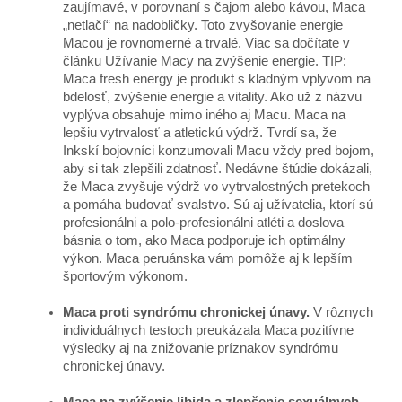
zaujímavé, v porovnaní s čajom alebo kávou, Maca
„netlačí“ na nadobličky. Toto zvyšovanie energie
Macou je rovnomerné a trvalé. Viac sa dočítate v
článku Užívanie Macy na zvýšenie energie. TIP:
Maca fresh energy je produkt s kladným vplyvom na
bdelosť, zvýšenie energie a vitality. Ako už z názvu
vyplýva obsahuje mimo iného aj Macu. Maca na
lepšiu vytrvalosť a atletickú výdrž. Tvrdí sa, že
Inkskí bojovníci konzumovali Macu vždy pred bojom,
aby si tak zlepšili zdatnosť. Nedávne štúdie dokázali,
že Maca zvyšuje výdrž vo vytrvalostných pretekoch
a pomáha budovať svalstvo. Sú aj užívatelia, ktorí sú
profesionálni a polo-profesionálni atléti a doslova
básnia o tom, ako Maca podporuje ich optimálny
výkon. Maca peruánska vám pomôže aj k lepším
športovým výkonom.
Maca proti syndrómu chronickej únavy.
V rôznych
individuálnych testoch preukázala Maca pozitívne
výsledky aj na znižovanie príznakov syndrómu
chronickej únavy.
Maca na zvýšenie libida a zlepšenie sexuálnych