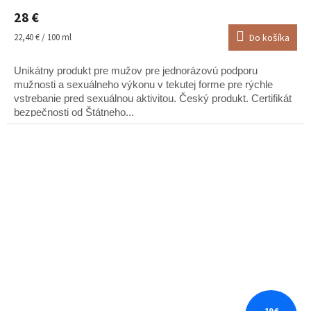
28 €
Jednotková
22,40 € / 100 ml
Do košíka
cena:
Unikátny produkt pre mužov pre jednorázovú podporu
mužnosti a sexuálneho výkonu v tekutej forme pre rýchle
vstrebanie pred sexuálnou aktivitou. Český produkt. Certifikát
bezpečnosti od Štátneho...