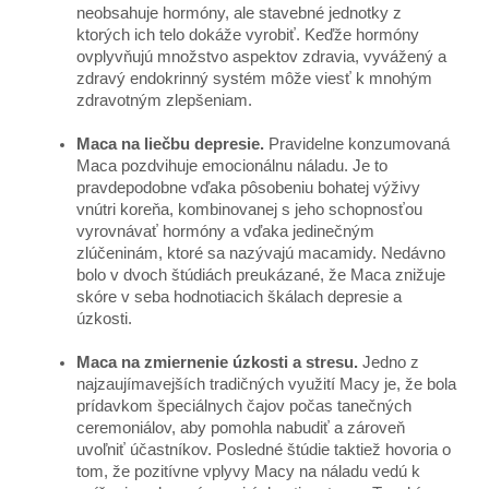
neobsahuje hormóny, ale stavebné jednotky z
ktorých ich telo dokáže vyrobiť. Keďže hormóny
ovplyvňujú množstvo aspektov zdravia, vyvážený a
zdravý endokrinný systém môže viesť k mnohým
zdravotným zlepšeniam.
Maca na liečbu depresie.
Pravidelne konzumovaná
Maca pozdvihuje emocionálnu náladu. Je to
pravdepodobne vďaka pôsobeniu bohatej výživy
vnútri koreňa, kombinovanej s jeho schopnosťou
vyrovnávať hormóny a vďaka jedinečným
zlúčeninám, ktoré sa nazývajú macamidy. Nedávno
bolo v dvoch štúdiách preukázané, že Maca znižuje
skóre v seba hodnotiacich škálach depresie a
úzkosti.
Maca na zmiernenie úzkosti a stresu.
Jedno z
najzaujímavejších tradičných využití Macy je, že bola
prídavkom špeciálnych čajov počas tanečných
ceremoniálov, aby pomohla nabudiť a zároveň
uvoľniť účastníkov. Posledné štúdie taktiež hovoria o
tom, že pozitívne vplyvy Macy na náladu vedú k