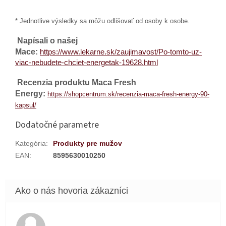
* Jednotlive výsledky sa môžu odlišovať od osoby k osobe.
Napísali o našej
Mace:
https://www.lekarne.sk/zaujimavost/Po-tomto-uz-
viac-nebudete-chciet-energetak-19628.html
Recenzia produktu Maca Fresh
Energy:
https://shopcentrum.sk/recenzia-maca-fresh-energy-90-
kapsul/
Dodatočné parametre
Kategória
:
Produkty pre mužov
EAN
:
8595630010250
Hodnotenie obchodu je 5 z 5 hviezdičiek.