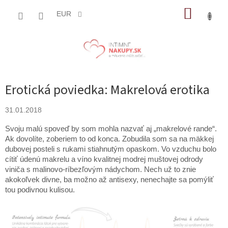
Prejsť
NÁKUP
na
EUR
obsah
KOŠÍK
Erotická poviedka: Makrelová erotika
31.01.2018
Svoju malú spoveď by som mohla nazvať aj „makrelové rande“.
Ak dovolíte, zoberiem to od konca. Zobudila som sa na mäkkej
dubovej posteli s rukami stiahnutým opaskom. Vo vzduchu bolo
cítiť údenú makrelu a víno kvalitnej modrej muštovej odrody
viniča s malinovo-ríbezľovým nádychom. Nech už to znie
akokoľvek divne, ba možno až antisexy, nenechajte sa pomýliť
tou podivnou kulisou.