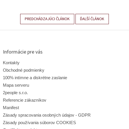
PREDCHÁDZAJÚCI ČLÁNOK
ĎALŠÍ ČLÁNOK
Z
á
p
ä
Informácie pre vás
t
i
Kontakty
e
Obchodné podmienky
100% intímne a diskrétne zaslanie
Mapa serveru
2people s.r.o.
Referencie zákazníkov
Manifest
Zásady spracovania osobných údajov - GDPR
Zásady používania súborov COOKIES