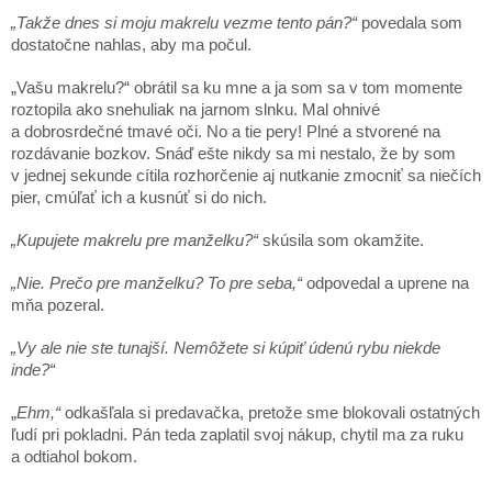
„Takže dnes si moju makrelu vezme tento pán?“
povedala som
dostatočne nahlas, aby ma počul.
„Vašu makrelu?“ obrátil sa ku mne a ja som sa v tom momente
roztopila ako snehuliak na jarnom slnku. Mal ohnivé
a dobrosrdečné tmavé oči. No a tie pery! Plné a stvorené na
rozdávanie bozkov. Snáď ešte nikdy sa mi nestalo, že by som
v jednej sekunde cítila rozhorčenie aj nutkanie zmocniť sa niečích
pier, cmúľať ich a kusnúť si do nich.
„Kupujete makrelu pre manželku?“
skúsila som okamžite.
„Nie. Prečo pre manželku? To pre seba,“
odpovedal a uprene na
mňa pozeral.
„Vy ale nie ste tunajší. Nemôžete si kúpiť údenú rybu niekde
inde?“
„
Ehm,“
odkašľala si predavačka, pretože sme blokovali ostatných
ľudí pri pokladni. Pán teda zaplatil svoj nákup, chytil ma za ruku
a odtiahol bokom.