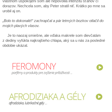
vlastnom uspokojení som ale nepovolila intenzitu sťahov či
dorazov. Nechcela som, aby Peter stratil niť. Krátko po mne sa
urobil aj on.
„Bolo to dokonalé!“ zachrapčal a pár letmých bozkov otlačil do
mojich plavých vlasov.
Je to naozaj smiešne, ale vďaka makrele som dievčatám
z dediny vyfúkla najkrajšieho chlapa, aký sa u nás za posledné
obdobie ukázal.