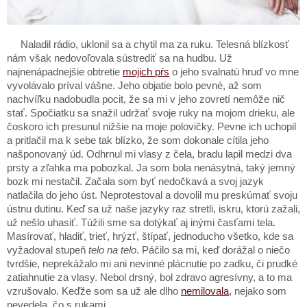
Naladil rádio, uklonil sa a chytil ma za ruku. Telesná blízkosť
nám však nedovoľovala sústrediť sa na hudbu. Už
najnenápadnejšie obtretie
mojich pŕs
o jeho svalnatú hruď vo mne
vyvolávalo príval vášne. Jeho objatie bolo pevné, až som
nachvíľku nadobudla pocit, že sa mi v jeho zovretí nemôže nič
stať. Spočiatku sa snažil udržať svoje ruky na mojom drieku, ale
čoskoro ich presunul nižšie na moje polovičky. Pevne ich uchopil
a pritlačil ma k sebe tak blízko, že som dokonale cítila jeho
našponovaný úd. Odhrnul mi vlasy z čela, bradu lapil medzi dva
prsty a zľahka ma pobozkal. Ja som bola nenásytná, taký jemný
bozk mi nestačil. Začala som byť nedočkavá a svoj jazyk
natlačila do jeho úst. Neprotestoval a dovolil mu preskúmať svoju
ústnu dutinu. Keď sa už naše jazyky raz stretli, iskru, ktorú zažali,
už nešlo uhasiť. Túžili sme sa dotýkať aj inými časťami tela.
Masírovať, hladiť, trieť, hrýzť, štípať, jednoducho všetko, kde sa
vyžadoval stupeň
telo na telo
. Páčilo sa mi, keď dorážal o niečo
tvrdšie, neprekážalo mi ani nevinné plácnutie po zadku, či prudké
zatiahnutie za vlasy. Nebol drsný, bol zdravo agresívny, a to ma
vzrušovalo. Keďže som sa už ale dlho
nemilovala
, nejako som
nevedela, čo s rukami.