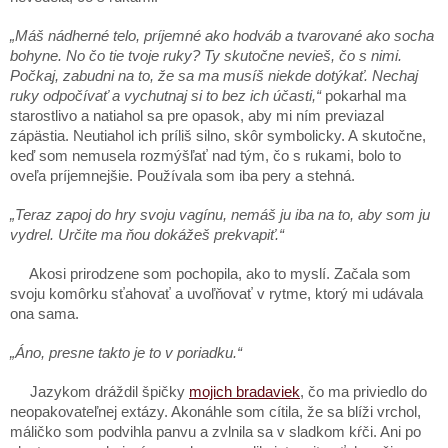
„Máš nádherné telo, príjemné ako hodváb a tvarované ako socha
bohyne. No čo tie tvoje ruky? Ty skutočne nevieš, čo s nimi.
Počkaj, zabudni na to, že sa ma musíš niekde dotýkať. Nechaj
ruky odpočívať a vychutnaj si to bez ich účasti,“
pokarhal ma
starostlivo a natiahol sa pre opasok, aby mi ním previazal
zápästia. Neutiahol ich príliš silno, skôr symbolicky. A skutočne,
keď som nemusela rozmýšľať nad tým, čo s rukami, bolo to
oveľa príjemnejšie. Používala som iba pery a stehná.
„Teraz zapoj do hry svoju vagínu, nemáš ju iba na to, aby som ju
vydrel. Určite ma ňou dokážeš prekvapiť.“
Akosi prirodzene som pochopila, ako to myslí. Začala som
svoju komôrku sťahovať a uvoľňovať v rytme, ktorý mi udávala
ona sama.
„Áno, presne takto je to v poriadku.“
Jazykom dráždil špičky
mojich bradaviek
, čo ma priviedlo do
neopakovateľnej extázy. Akonáhle som cítila, že sa blíži vrchol,
máličko som podvihla panvu a zvlnila sa v sladkom kŕči. Ani po