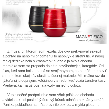
Z muža, pri ktorom som ležala, doslova prekypoval sexepíl
a pohľad na neho mi pripomenul to neobvyklé stretnutie. V našej
malej dedinke bola o krásavcov núdza a ja ako slobodná
mamička som sa prepadla do ešte nevýhodnejšej kategórie. Od
čias, keď som bola tehotná so svojímsynom, sa nemôžem zbaviť
smutne komickej závislosti na údenej makrele. Minimálne raz do
týždňa si ju doprajem, väčšinou v stredu, keď vozia čerstvé kusy.
Predavačka ma už pozná a vždy mi jednu odloží.
V to slnečné predpoludnie som však prišla do obchodu
a videla, ako si posledný čerstvý kúsok odnáša neznámy drzáň.
Pani za pokladňou na mňa previnilo pozrela a mykla plecami.