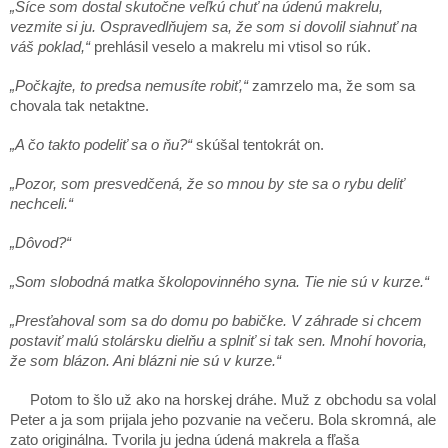
„Síce som dostal skutočne veľkú chuť na údenú makrelu,
vezmite si ju. Ospravedlňujem sa, že som si dovolil siahnuť na
váš poklad,“
prehlásil veselo a makrelu mi vtisol so rúk.
„Počkajte, to predsa nemusíte robiť,“
zamrzelo ma, že som sa
chovala tak netaktne.
„A čo takto podeliť sa o ňu?“
skúšal tentokrát on.
„Pozor, som presvedčená, že so mnou by ste sa o rybu deliť
nechceli.“
„Dôvod?“
„Som slobodná matka školopovinného syna. Tie nie sú v kurze.“
„Presťahoval som sa do domu po babičke. V záhrade si chcem
postaviť malú stolársku dielňu a splniť si tak sen. Mnohí hovoria,
že som blázon. Ani blázni nie sú v kurze.“
Potom to šlo už ako na horskej dráhe. Muž z obchodu sa volal
Peter a ja som prijala jeho pozvanie na večeru. Bola skromná, ale
zato originálna. Tvorila ju jedna údená makrela a fľaša