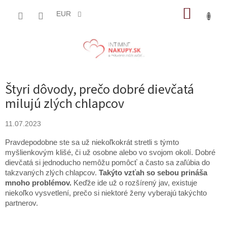
Prejsť
NÁKUP
na
EUR
obsah
KOŠÍK
Štyri dôvody, prečo dobré dievčatá
milujú zlých chlapcov
11.07.2023
Pravdepodobne ste sa už niekoľkokrát stretli s týmto
myšlienkovým klišé, či už osobne alebo vo svojom okolí. Dobré
dievčatá si jednoducho nemôžu pomôcť a často sa zaľúbia do
takzvaných zlých chlapcov.
Takýto vzťah so sebou prináša
mnoho problémov.
Keďže ide už o rozšírený jav, existuje
niekoľko vysvetlení, prečo si niektoré ženy vyberajú takýchto
partnerov.