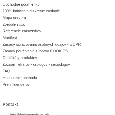
e
Obchodné podmienky
100% intímne a diskrétne zaslanie
Mapa serveru
2people s.r.o.
Referencie zákazníkov
Manifest
Zásady spracovania osobných údajov - GDPR
Zásady používania súborov COOKIES
Certifikáty produktov
Zoznam lekárov - urológov - sexuológov
FAQ
Hodnotenie obchodu
Pre influencerov
Kontakt
info
@
intimnenakupy.sk