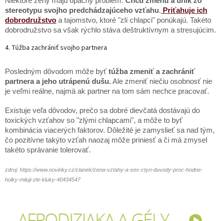
Niektoré ženy majú opačný problém.
Chcú zmenu a únik zo
stereotypu svojho predchádzajúceho vzťahu
.
Priťahuje ich
dobrodružstvo
a tajomstvo, ktoré "zlí chlapci" ponúkajú. Takéto
dobrodružstvo sa však rýchlo stáva deštruktívnym a stresujúcim.
4. Túžba zachrániť svojho partnera
Posledným dôvodom môže byť
túžba zmeniť a zachrániť
partnera a jeho utrápenú dušu.
Ale zmeniť niečiu osobnosť nie
je veľmi reálne, najmä ak partner na tom sám nechce pracovať.
Existuje veľa dôvodov, prečo sa dobré dievčatá dostávajú do
toxických vzťahov so "zlými chlapcami", a môže to byť
kombinácia viacerých faktorov. Dôležité je zamyslieť sa nad tým,
čo pozitívne takýto vzťah naozaj môže priniesť a či má zmysel
takéto správanie tolerovať.
zdroj: https://www.novinky.cz/clanek/zena-vztahy-a-sex-ctyri-duvody-proc-hodne-
holky-miluji-zle-kluky-40434547