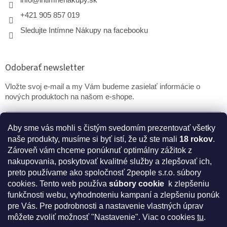
+421 905 857 019
Sledujte Intímne Nákupy na facebooku
Odoberať newsletter
Vložte svoj e-mail a my Vám budeme zasielať informácie o
nových produktoch na našom e-shope.
Email
Aby sme vás mohli s čistým svedomím prezentovať všetky
naše produkty, musíme si byť istí, že už ste mali
18 rokov
.
PRIHLÁSIŤ SA
Zároveň vám chceme ponúknuť optimálny zážitok z
nakupovania, poskytovať kvalitné služby a zlepšovať ich,
preto používame ako spoločnosť 2people s.r.o. súbory
cookies.
Tento web používa
súbory cookie
k zlepšeniu
* Disclaimer: Bezpečnostné prehlásenie k výživovým
funkčnosti webu, vyhodnoteniu kampaní a zlepšeniu ponúk
doplnkom a kozmetike
pre Vás. Pre podrobnosti a nastavenie vlastných úprav
môžete zvoliť možnosť "Nastavenie". Viac o cookies
tu
.