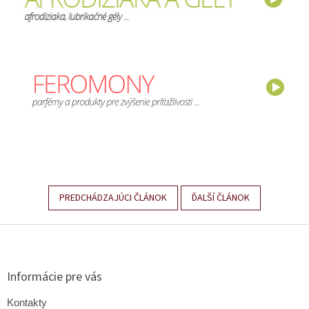
PREDCHÁDZAJÚCI ČLÁNOK
ĎALŠÍ ČLÁNOK
Z
á
p
ä
Informácie pre vás
t
i
Kontakty