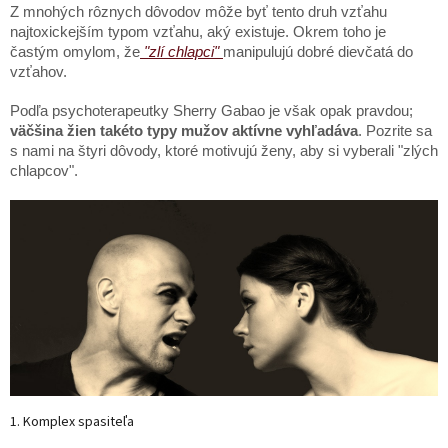
Z mnohých rôznych dôvodov môže byť tento druh vzťahu
najtoxickejším typom vzťahu, aký existuje. Okrem toho je
častým omylom, že
"zlí chlapci"
manipulujú dobré dievčatá do
vzťahov.
Podľa psychoterapeutky Sherry Gabao je však opak pravdou;
väčšina žien takéto typy mužov aktívne vyhľadáva
. Pozrite sa
s nami na štyri dôvody, ktoré motivujú ženy, aby si vyberali "zlých
chlapcov".
1. Komplex spasiteľa