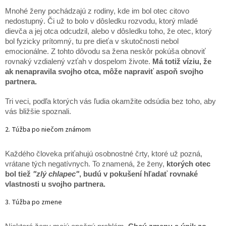
Mnohé ženy pochádzajú z rodiny, kde im bol otec citovo
nedostupný. Či už to bolo v dôsledku rozvodu, ktorý mladé
dievča a jej otca odcudzil, alebo v dôsledku toho, že otec, ktorý
bol fyzicky prítomný, tu pre dieťa v skutočnosti nebol
emocionálne. Z tohto dôvodu sa žena neskôr pokúša obnoviť
rovnaký vzdialený vzťah v dospelom živote.
Má totiž víziu, že
ak nenapravila svojho otca, môže napraviť aspoň svojho
partnera.
Tri veci, podľa ktorých vás ľudia okamžite odsúdia bez toho, aby
vás bližšie spoznali.
2. Túžba po niečom známom
Každého človeka priťahujú osobnostné črty, ktoré už pozná,
vrátane tých negatívnych. To znamená, že ženy,
ktorých otec
bol tiež
"zlý chlapec"
, budú v pokušení hľadať rovnaké
vlastnosti u svojho partnera.
3. Túžba po zmene