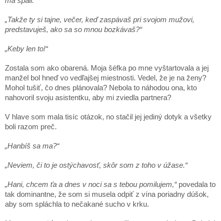
ma spáli.“
„Takže ty si tajne, večer, keď zaspávaš pri svojom mužovi,
predstavuješ, ako sa so mnou bozkávaš?“
„Keby len to!“
Zostala som ako obarená. Moja šéfka po mne vyštartovala a jej
manžel bol hneď vo vedľajšej miestnosti. Vedel, že je na ženy?
Mohol tušiť, čo dnes plánovala? Nebola to náhodou ona, kto
nahovoril svoju asistentku, aby mi zviedla partnera?
V hlave som mala tisíc otázok, no stačil jej jediný dotyk a všetky
boli razom preč.
„Hanbíš sa ma?“
„Neviem, či to je ostýchavosť, skôr som z toho v úžase.“
„Hani, chcem ťa a dnes v noci sa s tebou pomilujem,“
povedala to
tak dominantne, že som si musela odpiť z vína poriadny dúšok,
aby som spláchla to nečakané sucho v krku.