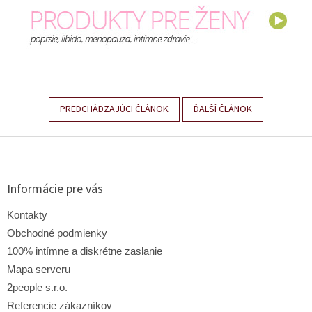
PREDCHÁDZAJÚCI ČLÁNOK
ĎALŠÍ ČLÁNOK
Z
á
p
ä
Informácie pre vás
t
i
Kontakty
e
Obchodné podmienky
100% intímne a diskrétne zaslanie
Mapa serveru
2people s.r.o.
Referencie zákazníkov