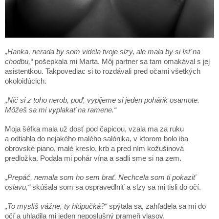
„Hanka, nerada by som videla tvoje slzy, ale mala by si ísť na
chodbu,“
pošepkala mi Marta. Môj partner sa tam omakával s jej
asistentkou. Takpovediac si to rozdávali pred očami všetkých
okoloidúcich.
„Nič si z toho nerob, poď, vypijeme si jeden pohárik osamote.
Môžeš sa mi vyplakať na ramene.“
Moja šéfka mala už dosť pod čapicou, vzala ma za ruku
a odtiahla do nejakého malého salónika, v ktorom bolo iba
obrovské piano, malé kreslo, krb a pred ním kožušinová
predložka. Podala mi pohár vína a sadli sme si na zem.
„Prepáč, nemala som ho sem brať. Nechcela som ti pokaziť
oslavu,“
skúšala som sa ospravedlniť a slzy sa mi tisli do očí.
„To myslíš vážne, ty hlúpučká?“
spýtala sa, zahľadela sa mi do
očí a uhladila mi jeden neposlušný prameň vlasov.