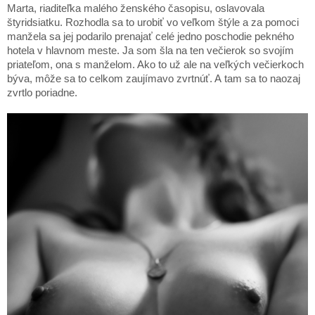
Marta, riaditeľka malého ženského časopisu, oslavovala
štyridsiatku. Rozhodla sa to urobiť vo veľkom štýle a za pomoci
manžela sa jej podarilo prenajať celé jedno poschodie pekného
hotela v hlavnom meste. Ja som šla na ten večierok so svojím
priateľom, ona s manželom. Ako to už ale na veľkých večierkoch
býva, môže sa to celkom zaujímavo zvrtnúť. A tam sa to naozaj
zvrtlo poriadne.