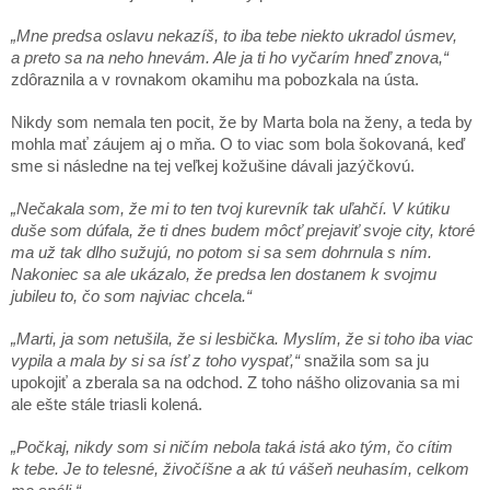
„Mne predsa oslavu nekazíš, to iba tebe niekto ukradol úsmev,
a preto sa na neho hnevám. Ale ja ti ho vyčarím hneď znova,“
zdôraznila a v rovnakom okamihu ma pobozkala na ústa.
Nikdy som nemala ten pocit, že by Marta bola na ženy, a teda by
mohla mať záujem aj o mňa. O to viac som bola šokovaná, keď
sme si následne na tej veľkej kožušine dávali jazýčkovú.
„Nečakala som, že mi to ten tvoj kurevník tak uľahčí. V kútiku
duše som dúfala, že ti dnes budem môcť prejaviť svoje city, ktoré
ma už tak dlho sužujú, no potom si sa sem dohrnula s ním.
Nakoniec sa ale ukázalo, že predsa len dostanem k svojmu
jubileu to, čo som najviac chcela.“
„Marti, ja som netušila, že si lesbička. Myslím, že si toho iba viac
vypila a mala by si sa ísť z toho vyspať,“
snažila som sa ju
upokojiť a zberala sa na odchod. Z toho nášho olizovania sa mi
ale ešte stále triasli kolená.
„Počkaj, nikdy som si ničím nebola taká istá ako tým, čo cítim
k tebe. Je to telesné, živočíšne a ak tú vášeň neuhasím, celkom