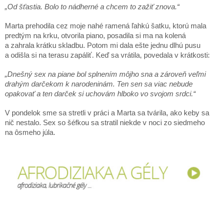
„Od šťastia. Bolo to nádherné a chcem to zažiť znova.“
Marta prehodila cez moje nahé ramená ľahkú šatku, ktorú mala
predtým na krku, otvorila piano, posadila si ma na kolená
a zahrala krátku skladbu. Potom mi dala ešte jednu dlhú pusu
a odišla si na terasu zapáliť. Keď sa vrátila, povedala v krátkosti:
„Dnešný sex na piane bol splnením môjho sna a zároveň veľmi
drahým darčekom k narodeninám. Ten sen sa viac nebude
opakovať a ten darček si uchovám hlboko vo svojom srdci.“
V pondelok sme sa stretli v práci a Marta sa tvárila, ako keby sa
nič nestalo. Sex so šéfkou sa stratil niekde v noci zo siedmeho
na ôsmeho júla.