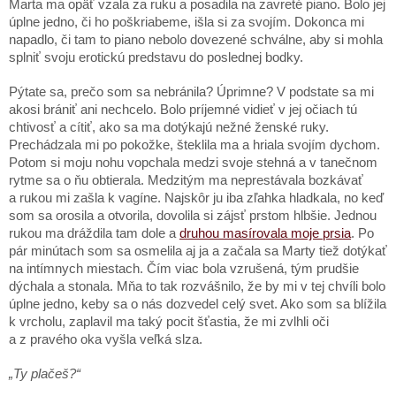
Marta ma opäť vzala za ruku a posadila na zavreté piano. Bolo jej
úplne jedno, či ho poškriabeme, išla si za svojím. Dokonca mi
napadlo, či tam to piano nebolo dovezené schválne, aby si mohla
splniť svoju erotickú predstavu do poslednej bodky.
Pýtate sa, prečo som sa nebránila? Úprimne? V podstate sa mi
akosi brániť ani nechcelo. Bolo príjemné vidieť v jej očiach tú
chtivosť a cítiť, ako sa ma dotýkajú nežné ženské ruky.
Prechádzala mi po pokožke, šteklila ma a hriala svojím dychom.
Potom si moju nohu vopchala medzi svoje stehná a v tanečnom
rytme sa o ňu obtierala. Medzitým ma neprestávala bozkávať
a rukou mi zašla k vagíne. Najskôr ju iba zľahka hladkala, no keď
som sa orosila a otvorila, dovolila si zájsť prstom hlbšie. Jednou
rukou ma dráždila tam dole a
druhou masírovala moje prsia
. Po
pár minútach som sa osmelila aj ja a začala sa Marty tiež dotýkať
na intímnych miestach. Čím viac bola vzrušená, tým prudšie
dýchala a stonala. Mňa to tak rozvášnilo, že by mi v tej chvíli bolo
úplne jedno, keby sa o nás dozvedel celý svet. Ako som sa blížila
k vrcholu, zaplavil ma taký pocit šťastia, že mi zvlhli oči
a z pravého oka vyšla veľká slza.
„Ty plačeš?“