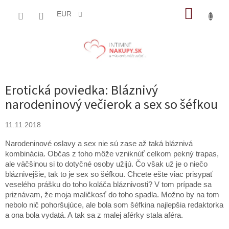
Prejsť
NÁKUP
na
EUR
obsah
KOŠÍK
Erotická poviedka: Bláznivý
narodeninový večierok a sex so šéfkou
11.11.2018
Narodeninové oslavy a sex nie sú zase až taká bláznivá
kombinácia. Občas z toho môže vzniknúť celkom pekný trapas,
ale väčšinou si to dotyčné osoby užijú. Čo však už je o niečo
bláznivejšie, tak to je sex so šéfkou. Chcete ešte viac prisypať
veselého prášku do toho koláča bláznivosti? V tom prípade sa
priznávam, že moja maličkosť do toho spadla. Možno by na tom
nebolo nič pohoršujúce, ale bola som šéfkina najlepšia redaktorka
a ona bola vydatá. A tak sa z malej aférky stala aféra.