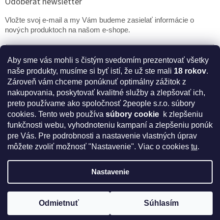
Odoberať newsletter
Vložte svoj e-mail a my Vám budeme zasielať informácie o
nových produktoch na našom e-shope.
Email
Aby sme vás mohli s čistým svedomím prezentovať všetky
naše produkty, musíme si byť istí, že už ste mali
18 rokov
.
PRIHLÁSIŤ SA
Zároveň vám chceme ponúknuť optimálny zážitok z
nakupovania, poskytovať kvalitné služby a zlepšovať ich,
preto používame ako spoločnosť 2people s.r.o. súbory
cookies.
Tento web používa
súbory cookie
k zlepšeniu
* Disclaimer: Bezpečnostné prehlásenie k výživovým
funkčnosti webu, vyhodnoteniu kampaní a zlepšeniu ponúk
doplnkom a kozmetike
pre Vás. Pre podrobnosti a nastavenie vlastných úprav
môžete zvoliť možnosť "Nastavenie". Viac o cookies
tu
.
Nastavenie
Vytvoril Shoptet
Odmietnuť
Súhlasím
Copyright 2026
IntímneNákupy.sk
. Všetky práva vyhradené.
Získajte kód na zľavu 5%